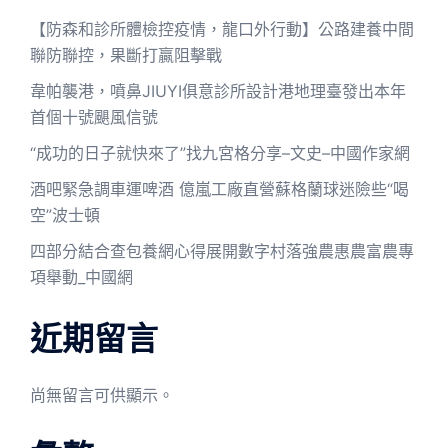
【防森和診所體檢控疫情，龍口外行動】公路建養中間
聯防聯控，果斷打贏阻擊戰
韋帕襲港，噴鼻JIUYI俱意診所設計港地理臺發出本年
首個十號颶風信號
“成功的日子就快來了”找九宮格分享–文史–中國作家網
酒吧緊急調車運啤酒 億嵐工廠直營蘇格蘭球迷險些“喝
空”波士頓
四部分結合查包養網心得展開數字村落強農惠農富農專
項舉動_中國網
近期留言
尚無留言可供顯示。