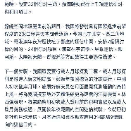
範疇，設定32個研討主題，預備轉動實行上千項迷信研討
與利用項目。
繚繞空間地理嚴重前沿題目，我國將發射具有國際進步前輩
程度的2米口徑巡天空間看遠鏡，今朝已在北京、長三角地
域、粵港澳年夜灣區扶植了響應的迷信中間，安排7個研討
標的目的、24個研討項目，無望在宇宙學、星系迷信、銀
河系、太陽系天體、暫現源等方面獲得主要迷信衝破。
下一個步驟，我國還要實行載人月球探測工程。載人月球探
測是增進人類文明提高、彰顯年夜國擔負的計謀實行。中國
人初次登岸月球，施展好航天員在月面展開探測運動的奇特
上風，將為我國摸索地外天體供給更為遼闊的汗青機會。林
西強表現，將兼顧應用初次載人登月前的飛翔實驗以及載人
登月義務機遇，展開較年夜範圍的空間迷信試驗，今朝已初
步計劃月球迷信、月基迷信和資本勘查應用3個範疇9慷慨
向的迷信目的。