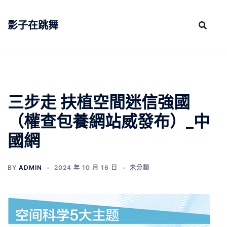
跳
至
影子在跳舞
主
要
內
容
三步走 扶植空間迷信強國
（權查包養網站威發布）_中
國網
BY
ADMIN
2024 年 10 月 16 日
未分類