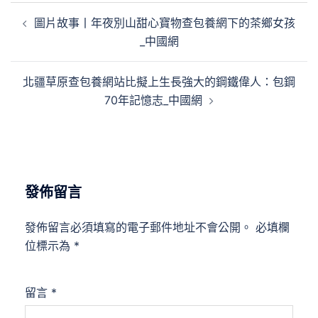
文
圖片故事丨年夜別山甜心寶物查包養網下的茶鄉女孩
章
_中國網
導
覽
北疆草原查包養網站比擬上生長強大的鋼鐵偉人：包鋼
70年記憶志_中國網
發佈留言
發佈留言必須填寫的電子郵件地址不會公開。
必填欄
位標示為
*
留言
*