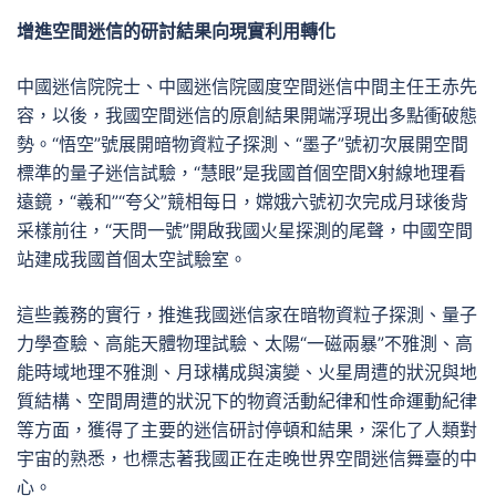
增進空間迷信的研討結果向現實利用轉化
中國迷信院院士、中國迷信院國度空間迷信中間主任王赤先
容，以後，我國空間迷信的原創結果開端浮現出多點衝破態
勢。“悟空”號展開暗物資粒子探測、“墨子”號初次展開空間
標準的量子迷信試驗，“慧眼”是我國首個空間X射線地理看
遠鏡，“羲和”“夸父”競相每日，嫦娥六號初次完成月球後背
采樣前往，“天問一號”開啟我國火星探測的尾聲，中國空間
站建成我國首個太空試驗室。
這些義務的實行，推進我國迷信家在暗物資粒子探測、量子
力學查驗、高能天體物理試驗、太陽“一磁兩暴”不雅測、高
能時域地理不雅測、月球構成與演變、火星周遭的狀況與地
質結構、空間周遭的狀況下的物資活動紀律和性命運動紀律
等方面，獲得了主要的迷信研討停頓和結果，深化了人類對
宇宙的熟悉，也標志著我國正在走晚世界空間迷信舞臺的中
心。