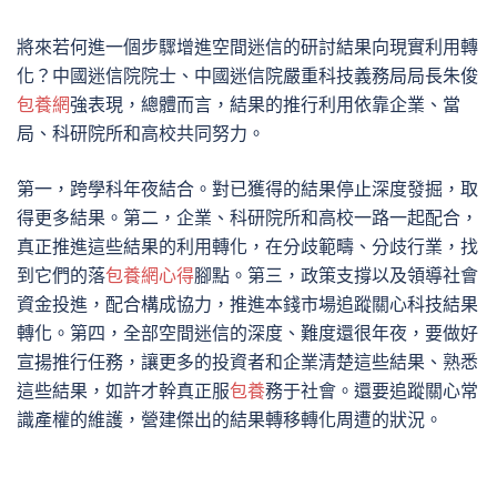
將來若何進一個步驟增進空間迷信的研討結果向現實利用轉
化？中國迷信院院士、中國迷信院嚴重科技義務局局長朱俊
包養網
強表現，總體而言，結果的推行利用依靠企業、當
局、科研院所和高校共同努力。
第一，跨學科年夜結合。對已獲得的結果停止深度發掘，取
得更多結果。第二，企業、科研院所和高校一路一起配合，
真正推進這些結果的利用轉化，在分歧範疇、分歧行業，找
到它們的落
包養網心得
腳點。第三，政策支撐以及領導社會
資金投進，配合構成協力，推進本錢市場追蹤關心科技結果
轉化。第四，全部空間迷信的深度、難度還很年夜，要做好
宣揚推行任務，讓更多的投資者和企業清楚這些結果、熟悉
這些結果，如許才幹真正服
包養
務于社會。還要追蹤關心常
識產權的維護，營建傑出的結果轉移轉化周遭的狀況。