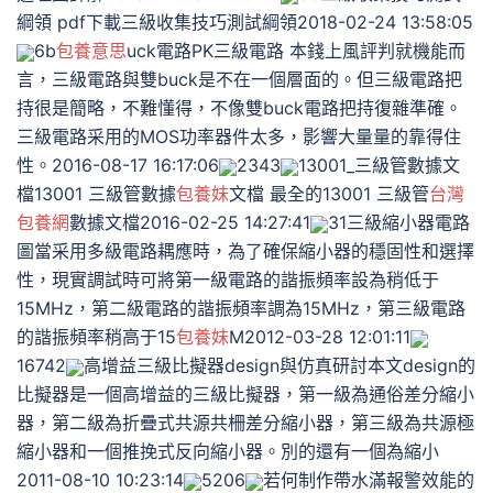
綱領 pdf下載三級收集技巧測試綱領2018-02-24 13:58:05
6b
包養意思
uck電路PK三級電路 本錢上風評判就機能而
言，三級電路與雙buck是不在一個層面的。但三級電路把
持很是簡略，不難懂得，不像雙buck電路把持復雜準確。
三級電路采用的MOS功率器件太多，影響大量量的靠得住
性。2016-08-17 16:17:06
2343
13001_三級管數據文
檔13001 三級管數據
包養妹
文檔 最全的13001 三級管
台灣
包養網
數據文檔2016-02-25 14:27:41
31三級縮小器電路
圖當采用多級電路耦應時，為了確保縮小器的穩固性和選擇
性，現實調試時可將第一級電路的諧振頻率設為稍低于
15MHz，第二級電路的諧振頻率調為15MHz，第三級電路
的諧振頻率稍高于15
包養妹
M2012-03-28 12:01:11
16742
高增益三級比擬器design與仿真研討本文design的
比擬器是一個高增益的三級比擬器，第一級為通俗差分縮小
器，第二級為折疊式共源共柵差分縮小器，第三級為共源極
縮小器和一個推挽式反向縮小器。別的還有一個為縮小
2011-08-10 10:23:14
5206
若何制作帶水滿報警效能的