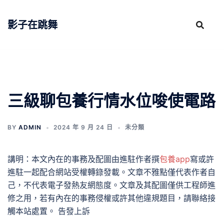
跳
至
影子在跳舞
主
要
內
容
三級聊包養行情水位唆使電路
BY
ADMIN
2024 年 9 月 24 日
未分類
講明：本文內在的事務及配圖由進駐作者撰
包養app
寫或許
進駐一起配合網站受權轉錄發載。文章不雅點僅代表作者自
己，不代表電子發熱友網態度。文章及其配圖僅供工程師進
修之用，若有內在的事務侵權或許其他違規題目，請聯絡接
觸本站處置。 告發上訴