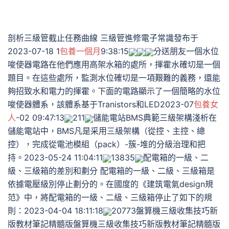
剖析三級管截止任務曲線 三級管進修電子常識發布于
2023-07-18 1
包養一個月
9:38:15
分送朋友一個水位
唆使器電路在他們應用高架水箱的處所，揮霍水確切是一個
題目。在這些處所，監測水位確切是一項艱難的義務，還能
夠招致水和電力的揮霍。下面的電路顯示了一個簡略的水位
唆使器體系，該體系基于Tranistors和LED2023-07
包養女
人
-02 09:47:13
211
儲能電站BMS典範三級架構淺析在
儲能電站中，BMS凡是采用三級架構（從控、主控、總
控），完成從電池模組（pack）-簇-堆的分級治理和把
持。2023-05-24 11:04:11
13835
配電箱的一級、二
級、三級箱的差別和劃分 配電箱的一級、二級、三級箱是
依據電壓級別停止劃分的。在國度的《建筑電氣design規
范》中，將配電箱的一級、二級、三級箱停止了如下的規
則：2023-04-04 18:11:18
20773盤算機三級收集技巧新
版教材筆記精髓版盤算機三級收集技巧新版教材筆記精髓版