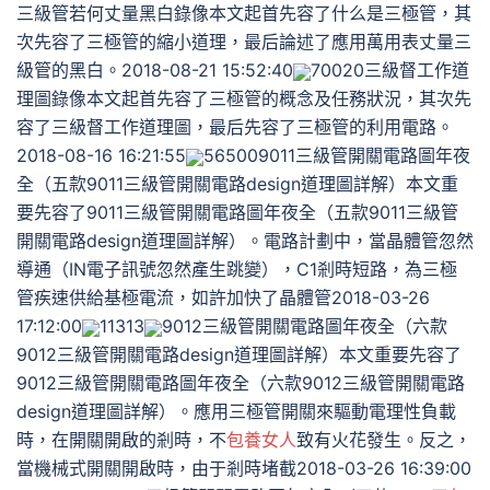
三級管若何丈量黑白錄像本文起首先容了什么是三極管，其
次先容了三極管的縮小道理，最后論述了應用萬用表丈量三
級管的黑白。2018-08-21 15:52:40
70020三級督工作道
理圖錄像本文起首先容了三極管的概念及任務狀況，其次先
容了三級督工作道理圖，最后先容了三極管的利用電路。
2018-08-16 16:21:55
565009011三級管開關電路圖年夜
全（五款9011三級管開關電路design道理圖詳解）本文重
要先容了9011三級管開關電路圖年夜全（五款9011三級管
開關電路design道理圖詳解）。電路計劃中，當晶體管忽然
導通（IN電子訊號忽然產生跳變），C1剎時短路，為三極
管疾速供給基極電流，如許加快了晶體管2018-03-26
17:12:00
11313
9012三級管開關電路圖年夜全（六款
9012三級管開關電路design道理圖詳解）本文重要先容了
9012三級管開關電路圖年夜全（六款9012三級管開關電路
design道理圖詳解）。應用三極管開關來驅動電理性負載
時，在開關開啟的剎時，不
包養女人
致有火花發生。反之，
當機械式開關開啟時，由于剎時堵截2018-03-26 16:39:00