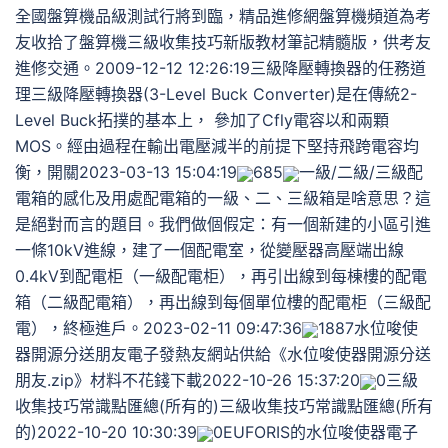
全國盤算機品級測試行將到臨，精品進修網盤算機頻道為考
友收拾了盤算機三級收集技巧新版教材筆記精髓版，供考友
進修交通。2009-12-12 12:26:19三級降壓轉換器的任務道
理三級降壓轉換器(3-Level Buck Converter)是在傳統2-
Level Buck拓撲的基本上， 參加了Cfly電容以和兩顆
MOS。經由過程在輸出電壓減半的前提下堅持飛跨電容均
衡，開關2023-03-13 15:04:19
685
一級/二級/三級配
電箱的感化及用處配電箱的一級、二、三級箱是啥意思？這
是絕對而言的題目。我們做個假定：有一個新建的小區引進
一條10kV進線，建了一個配電室，從變壓器高壓端出線
0.4kV到配電柜（一級配電柜），再引出線到每棟樓的配電
箱（二級配電箱），再出線到每個單位樓的配電柜（三級配
電），終極進戶。2023-02-11 09:47:36
1887水位唆使
器開源分送朋友電子發熱友網站供給《水位唆使器開源分送
朋友.zip》材料不花錢下載2022-10-26 15:37:20
0三級
收集技巧常識點匯總(所有的)三級收集技巧常識點匯總(所有
的)2022-10-20 10:30:39
0EUFORIS的水位唆使器電子