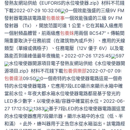
發熱友網站供給《EUFORIS的水位唆使器.zip》材料不花錢
下載2022-07-29 10:32:06
0一個效能強盛的三級9V FM
發射器電路該電路是
包養故事
一個效能強盛的三級 9V FM
發射器 （Tx），開放范圍可達 1 公里。它在其輸入級應用
一個射頻晶體管，前兩級應
包養妹
用兩個 BC547”。傳輸間
隔重要取決于任務前提（在建筑物內或戶外）、應用的天線
類型（單線或偶極子）、任務電壓（12V 優于 6V）以及電
路能否到達峰值最年夜機能。2022-07-26 17:25:45
597
水位唆使器開源項目電子發熱友網站供給《水位唆使器開
源項目.zip》材料不花錢下載
包養俱樂部
2022-07-07 09:
包養違法
09:50
0一個奇特的水位唆使器電路這是一個奇
特的水位唆使器電路，它應用7段LED顯示來顯示水箱中確
當前水位。年夜大都水箱水位唆使器電路都是基于發光的
LED多少數字，以唆使水箱/容器中確當前水位。2022-06-
27 17:12:52
1383
基于7段LED的水位唆使器電路圖這里
的水位唆使器應用7段顯示器，顯示水箱中的水位（低、半
和滿）。此外，蜂叫器用于正告您水從水箱溢出。該電路經