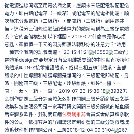
從電源進線開端至用電裝備之間，應顛末三級配電裝配配送
電力，即由總配電箱（一級箱）或配電室的配電柜開端，順
次顛末分派電箱（二級箱），開關箱（三級箱）到用電裝
備。這種分三個條理逐級配送電力的體系就稱為三級配電體
系。它的基礎構造如以下框圖。2019-07“什麼事讓你心煩
意亂，連價值一千元的洞房都無法轉移你的注意力？”她用
一種完全諷刺的語氣問道。-23 15:41:21
43552
三級配
電體系design需要規定具有公用維護零線的中性點直接接地
的體系叫TN-S接零維護體系，俗稱三相五線制體系，全部
體系的中性導體和維護導體是離開的。三級配電即總配、分
派、開關箱三級，三級配電，逐級維護，到達“一機、一
閘、一漏、一箱、一鎖”。2019-07-23 15:36:18
3932怎
么制作開闢三級分銷商城怎么制作開闢三級分銷商城云之夢
收集科技無限公司是一家專門研究開闢三級分銷微商城直銷
后臺體系軟件、雙制度直銷
包養網推薦
會員獎金結算體系軟
件的公司，依據客戶的詳細請求定制研發的三級分銷微商城
體系軟件制作開闢公司、三級2018-12-04 09:31:04
267