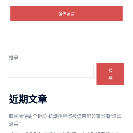
搜尋
搜
尋
近期文章
韓國隊傳周全拒訪 抗議孫興慜被億嵐辦公家具嘲“沒當
過兵”