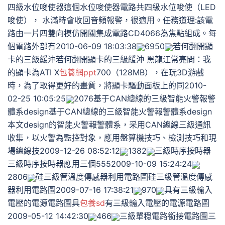
四級水位唆使器這個水位唆使器電路共四級水位唆使（LED
唆使）， 水滿時會收回音頻報警，很適用。任務道理:該電
路由一片四雙向模仿開關集成電路CD4066為焦點組成。每
個電路外部有2010-06-09 18:03:38
6950
若何翻開顯
卡的三級緩沖若何翻開顯卡的三級緩沖 黑龍江常亮問：我
的顯卡為ATI X
包養網ppt
700（128MB），在玩3D游戲
時，為了取得更好的畫質，將顯卡驅動面板上的同2010-
02-25 10:05:25
2076基于CAN總線的三級智能火警報警
體系design基于CAN總線的三級智能火警報警體系design
本文design的智能火警報警體系，采用CAN總線三級通訊
收集，以火警為監控對象，應用盤算機技巧、檢測技巧和現
場總線技2009-12-26 08:52:12
1382
三級時序按時器
三級時序按時器應用三個5552009-10-09 15:24:24
2806
硅三級管溫度傳感器利用電路圖硅三級管溫度傳感
器利用電路圖2009-07-16 17:38:21
970
具有三級輸入
電壓的電源電路圖具
包養sd
有三級輸入電壓的電源電路圖
2009-05-12 14:42:30
466
三級單穏電路銜接電路圖三