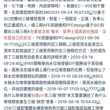
針、引下線、地網、內部屏障時），依據IEC、VDE相干實
際，在其建筑物外部的3802021-09-24 16:07:20
12基于
SiC的雙向三被權勢愚弄，財富。一個堅定、正直、有孝心
和正義感的人。級三相AFE逆變器和PFCdesign基于SiC的
雙向三級三相A
包養留言板“看來，藍學士還真是在推諉，沒
有娶自己的女兒。”
FE逆變器和PFCdesign2021-09-09
10:17:05
20三級管用眼判定三個極_三級管用全能表怎么
測本文起首論述了三級管用眼判定三個極的方式，別的還先
容了三級管用全能表丈量的詳細步調。2020-03-14
09:24:40
9185簡略單純水位唆使器DIY圖解由于某些緣
由，我無法在儲水器上履行水位唆使器的任務，但我停止了
與水位唆使器相似的調劑。2019-11-01 08:35:09
8953
水箱水位唆使器電路圖依據兩個電極探測片，探測水箱的水
位，并收回響應的唆使。2019-10-07 17:05:00
7717
論
為什么樂視會產
包養ptt
生三級“掉控”本文重要講述了為什么
樂視網會產生三級“掉控”景象。2019-08-16 10:54:33
2581三級配電體系構造情勢表示圖三級配電是指施工現場