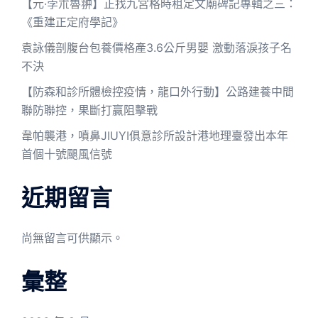
【元·孛朮魯翀】正找九宮格時租定文廟碑記專輯之三：
《重建正定府學記》
袁詠儀剖腹台包養價格產3.6公斤男嬰 激動落淚孩子名
不決
【防森和診所體檢控疫情，龍口外行動】公路建養中間
聯防聯控，果斷打贏阻擊戰
韋帕襲港，噴鼻JIUYI俱意診所設計港地理臺發出本年
首個十號颶風信號
近期留言
尚無留言可供顯示。
彙整