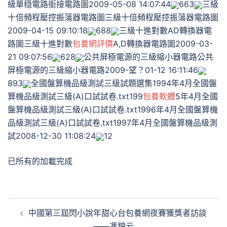
級單穏電路銜接電路圖2009-05-08 14:07:44
663
三級
十倍頻程壓控振蕩器電路圖三級十倍頻程壓控振蕩器電路圖
2009-04-15 09:10:18
688
三級十進對數AD轉換器電
路圖三級十進對數
包養網評價
A,D轉換器電路圖2009-03-
21 09:07:56
628
公共屏極電源的三級縮小器電路公共
屏極電源的三級縮小器電路2009-望？01-12 16:11:46
893
全國盤算機品級測試三級試題選集1994年4月全國盤
算機品級測試三級(A)口試試卷.txt199
包養軟體
5年4月全國
盤算機品級測試三級(A)口試試卷.txt1996年4月全國盤算機
品級測試三級(A)口試試卷.txt1997年4月全國盤算機品級測
試2008-12-30 11:08:24
12
已所有的加載完成
文
中國第三屆閃小說年甜心台包養網夜賽獲獎者訪談
章
——馮錦云