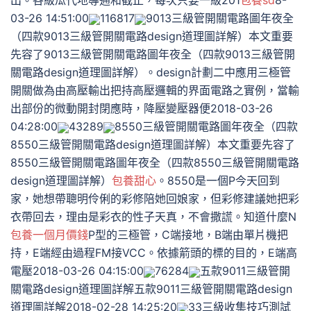
出。各級瓜代地導通和截止，每次只要一級201
包養sd
8-
03-26 14:51:00
116817
9013三級管開關電路圖年夜全
（四款9013三級管開關電路design道理圖詳解）本文重要
先容了9013三級管開關電路圖年夜全（四款9013三級管開
關電路design道理圖詳解）。design計劃二中應用三極管
開關做為由高壓輸出把持高壓邏輯的界面電路之實例，當輸
出部份的微動開封閉應時，降壓變壓器便2018-03-26
04:28:00
43289
8550三級管開關電路圖年夜全（四款
8550三級管開關電路design道理圖詳解）本文重要先容了
8550三級管開關電路圖年夜全（四款8550三級管開關電路
design道理圖詳解）
包養甜心
。8550是一個P今天回到
家，她想帶聰明伶俐的彩修陪她回娘家，但彩修建議她把彩
衣帶回去，理由是彩衣的性子天真，不會撒謊。知道什麼N
包養一個月價錢
P型的三極管，C端接地，B端由單片機把
持，E端經由過程FM接VCC。依據箭頭的標的目的，E端高
電壓2018-03-26 04:15:00
76284
五款9011三級管開
關電路design道理圖詳解五款9011三級管開關電路design
道理圖詳解2018-02-28 14:25:20
33三級收集技巧測試