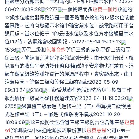
由過程分辨顯示低、半和滿的L、H和F來顯示水位。2022-
06-02 16:39:28
2277
一個簡略而多
包養一個月
效能的
12級水位唆使器電路這是一個簡略而多效能的12級水位唆使
器電路，它將向您顯示水箱中確當前水位。該電路可用于普
通用處。當水位低于L1的最低水位以及水位方才接觸最高水
位L12時，該電路會收回警報。2022-05-14 15:03:13
1536
等保二級和
包養合約
等保三級的差別等保二級和等
保三級，簡練而言就是評定的級別分歧。由于級別分歧，所
以實行的收集平安防護任務和搭配的平安產物也有差異。這
類在做品級維護測評實行的經過歷程中，會突顯出來。由于
這類原因，等保二級和等保三級在品級2022-05-09
09:30:24
2180
三級管基礎任務道理先容與三極督工作
狀況解析三級管基礎任務道理先容2022-04-11 19:03:20
9755
盤算機三級嵌進式進修筆記（三）盤算機三級嵌進
式進修筆記（三）– 嵌進式體系硬件構成2021-10-20
16:06:09
13三級防雷包含哪三級三級防雷包含哪三級
包養
sd
(深圳核達中遠通電源技巧股份無限
包養意思
公司)-第一
級防雷維護：當建筑物自己裝有避雷體系（如裝置有避雷