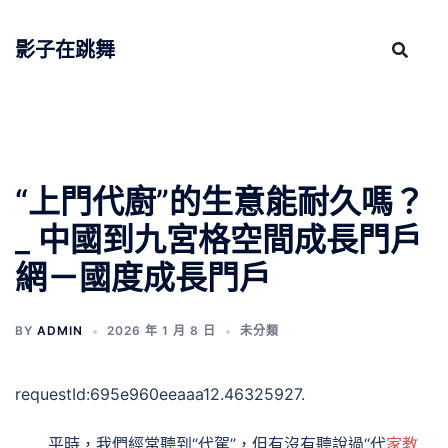
跳
至
影子在跳舞
主
要
內
容
“上門代廚”的生意能耐久嗎？
_ 中國到九宮格空間成長門戶
網－國度成長門戶
BY
ADMIN
2026 年 1 月 8 日
未分類
requestId:695e960eeaaa12.46325927.
平時，我們經常聽到“代駕”，但有沒有聽說過“代
家教