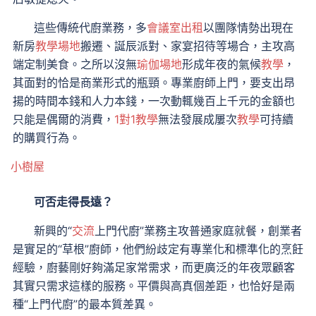
這些傳統代廚業務，多
會議室出租
以團隊情勢出現在
新房
教學場地
搬遷、誕辰派對、家宴招待等場合，主攻高
端定制美食。之所以沒無
瑜伽場地
形成年夜的氣候
教學
，
其面對的恰是商業形式的瓶頸。專業廚師上門，要支出昂
揚的時間本錢和人力本錢，一次動輒幾百上千元的金額也
只能是偶爾的消費，
1對1教學
無法發展成屢次
教學
可持續
的購買行為。
小樹屋
可否走得長遠？
新興的“
交流
上門代廚”業務主攻普通家庭就餐，創業者
是實足的“草根”廚師，他們紛歧定有專業化和標準化的烹飪
經驗，廚藝剛好夠滿足家常需求，而更廣泛的年夜眾顧客
其實只需求這樣的服務。平價與高真個差距，也恰好是兩
種“上門代廚”的最本質差異。