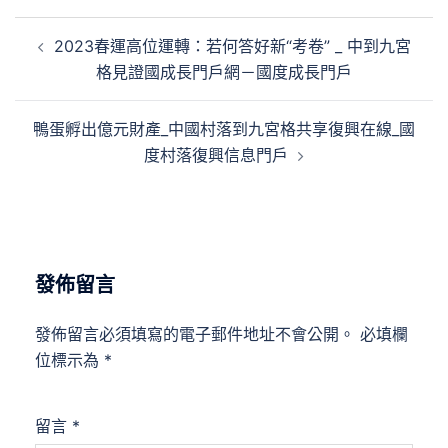
文
2023春運高位運轉：若何答好新“考卷” _ 中到九宮
章
格見證國成長門戶網－國度成長門戶
導
覽
鴨蛋孵出億元財產_中國村落到九宮格共享復興在線_國
度村落復興信息門戶
發佈留言
發佈留言必須填寫的電子郵件地址不會公開。
必填欄
位標示為
*
留言
*