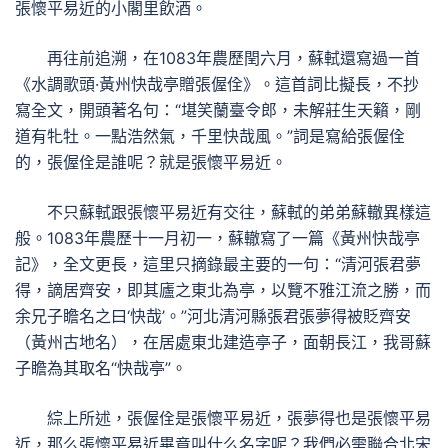
張懷平易近的小閣里飲酒。
再往前追溯，在1083年農歷閏六月，蘇軾還寫過一首
《水調歌頭·黃州快哉亭贈張偓佺》。這首詞比擬長，不抄
寫全文，開頭著名句：“堪笑蘭臺令郎，未解莊生天籟，剛
道有牝牡。一點浩然氣，千里快哉風。”詞是寫給張偓佺
的，張偓佺是誰呢？就是張懷平易近。
不只蘇軾跟張懷平易近有交往，蘇軾的弟弟蘇轍異樣這
般。1083年農歷十一月初一，蘇轍寫了一篇《黃州快哉亭
記》，全文更長，這里只摘錄最主要的一句：“清河張君夢
得，謫居齊安，即其廬之東北為亭，以覽不雅江流之勝，而
余兄子瞻名之曰‘快哉’。”河北清河縣張君張夢得被貶齊安
（黃州古地名），在居處東北建造亭子，面朝長江，我哥蘇
子瞻為其取名“快哉亭”。
綜上所述，張偓佺是張懷平易近，張夢得也是張懷平易
近，那么張懷平易近畢竟叫什么名字呢？我們必需聯合北宋