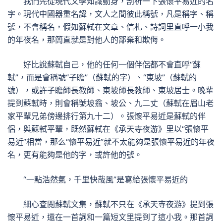
我們先從現代文學知識動身，剖析一下張懷平易近的名
字。現代中國器重名諱，文人之間彼此稱號，凡是稱字、稱
號，不會稱名，假如蘇軾在文章、信札、詩詞里直呼一小我
的年夜名，那簡直就是對他人的鄙棄和欺侮。
好比說蘇軾自己，他的任何一個伴侶都不會直呼“蘇
軾”，而是會稱號“子瞻”（蘇軾的字）、“東坡”（蘇軾的
號），或許子瞻師長教師、東坡師長教師、東坡居士。晚輩
提到蘇軾時，則會稱號坡翁、坡公、九二丈（蘇軾在眉山老
家平輩兄弟傍邊排行第九十二）。張懷平易近是蘇軾的伴
侶，與蘇軾平輩，既然蘇軾在《承天寺夜游》里以“張懷平
易近”相當，那么“懷平易近”就不太能夠是張懷平易近的年夜
名，更有能夠是他的字，或許他的號。
“一點浩然氣，千里快哉風”是寫給張懷平易近的
細心查閱蘇軾文集，蘇軾不只在《承天寺夜游》提到張
懷平易近，還在一首詞和一篇短文里提到了這小我。那首詞