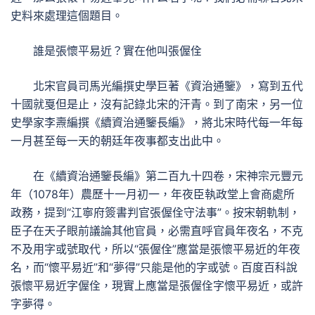
史料來處理這個題目。
誰是張懷平易近？實在他叫張偓佺
北宋官員司馬光編撰史學巨著《資治通鑒》，寫到五代
十國就戛但是止，沒有記錄北宋的汗青。到了南宋，另一位
史學家李燾編撰《續資治通鑒長編》，將北宋時代每一年每
一月甚至每一天的朝廷年夜事都支出此中。
在《續資治通鑒長編》第二百九十四卷，宋神宗元豐元
年（1078年）農歷十一月初一，年夜臣執政堂上會商處所
政務，提到“江寧府簽書判官張偓佺守法事”。按宋朝軌制，
臣子在天子眼前議論其他官員，必需直呼官員年夜名，不克
不及用字或號取代，所以“張偓佺”應當是張懷平易近的年夜
名，而“懷平易近”和“夢得”只能是他的字或號。百度百科說
張懷平易近字偓佺，現實上應當是張偓佺字懷平易近，或許
字夢得。