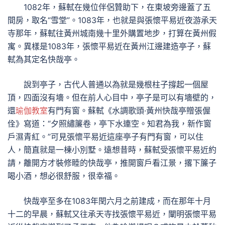
1082年，蘇軾在幾位伴侶贊助下，在東坡旁邊蓋了五
間房，取名“雪堂”。1083年，也就是與張懷平易近夜游承天
寺那年，蘇軾往黃州城南幾十里外購置地步，打算在黃州假
寓。異樣是1083年，張懷平易近在黃州江邊建造亭子，蘇
軾為其定名快哉亭。
說到亭子，古代人普通以為就是幾根柱子撐起一個屋
頂，四面沒有墻。但在前人心目中，亭子是可以有墻壁的，
還
瑜伽教室
有門有窗。蘇軾《水調歌頭·黃州快哉亭贈張偓
佺》寫道：“夕照繡簾卷，亭下水連空。知君為我，新作窗
戶濕青紅。”可見張懷平易近這座亭子有門有窗，可以住
人，簡直就是一棟小別墅。遠想昔時，蘇軾受張懷平易近約
請，離開方才裝修睦的快哉亭，推開窗戶看江景，撂下簾子
喝小酒，想必很舒服，很幸福。
快哉亭至多在1083年閏六月之前建成，而在那年十月
十二的早晨，蘇軾又往承天寺找張懷平易近，闡明張懷平易