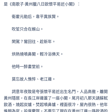
是《南歌子·黃州臘八日飲懷平易近小閣》：
衛霍元勛后，韋平異族賢。
吹笙只合在緱山。
閑駕？鸞回往、趁新年。
烘熱燒噴鼻閣，輕冷浴佛天。
他時一醉畫堂前。
莫忘故人憔悴、老江邊。
詞意年夜致是夸張懷平易近出生名門，人品高傲，離開
黃州隱居，在長江岸邊蓋了一座小閣，尾月初八那天請蘇軾
飲酒，燒起炭爐，焚起噴鼻爐，裡面很冷，屋內很熱，他年
進朝為官，設席慶賀，不要忘了現在在黃州江邊一路飲酒的