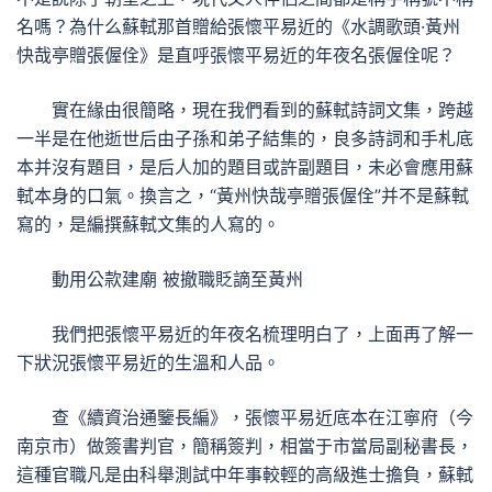
名嗎？為什么蘇軾那首贈給張懷平易近的《水調歌頭·黃州
快哉亭贈張偓佺》是直呼張懷平易近的年夜名張偓佺呢？
實在緣由很簡略，現在我們看到的蘇軾詩詞文集，跨越
一半是在他逝世后由子孫和弟子結集的，良多詩詞和手札底
本并沒有題目，是后人加的題目或許副題目，未必會應用蘇
軾本身的口氣。換言之，“黃州快哉亭贈張偓佺”并不是蘇軾
寫的，是編撰蘇軾文集的人寫的。
動用公款建廟 被撤職貶謫至黃州
我們把張懷平易近的年夜名梳理明白了，上面再了解一
下狀況張懷平易近的生溫和人品。
查《續資治通鑒長編》，張懷平易近底本在江寧府（今
南京市）做簽書判官，簡稱簽判，相當于市當局副秘書長，
這種官職凡是由科舉測試中年事較輕的高級進士擔負，蘇軾