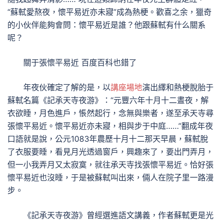
“蘇軾愛熬夜，懷平易近亦未寢”成為熱梗。歡喜之余，獵奇
的小伙伴能夠會問：懷平易近是誰？他跟蘇軾有什么關系
呢？
關于張懷平易近 百度百科也錯了
年夜伙確定了解的是，以
講座場地
演出繹和熱梗脫胎于
蘇軾名篇《記承天寺夜游》：“元豐六年十月十二晝夜，解
衣欲睡，月色進戶，悵然起行，念無與樂者，遂至承天寺尋
張懷平易近。懷平易近亦未寢，相與步于中庭……”翻成年夜
口語就是說，公元1083年農歷十月十二那天早晨，蘇軾脫
了衣服要睡，看見月光透過窗戶，興趣來了，要出門弄月，
但一小我弄月又太寂寞，就往承天寺找張懷平易近。恰好張
懷平易近也沒睡，于是被蘇軾叫出來，倆人在院子里一路漫
步。
《記承天寺夜游》曾經選進語文講義，作者蘇軾更是光