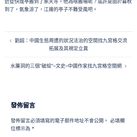
近從快哉亭搬到了承天寺。他為啥搬場呢？或許是由於暮秋
到了，氣象涼了，江邊的亭子不難受風吧。
文
劉超：中國生態周遭的狀況法治的空間找九宮格交流
章
拓展及其規定立異
導
覽
水簾洞的三個“破綻”–文史–中國作家找九宮格空間網
發佈留言
發佈留言必須填寫的電子郵件地址不會公開。
必填欄
位標示為
*