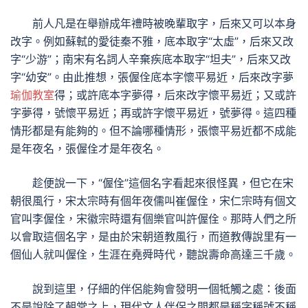
前人凡是在舉辦成年禮時被晚輩取字，后來又可以本身
改字。例如蘇軾的愛徒秦不雅，底本取字“太虛”，后來又改
字“少游”；南宋有名詞人辛棄疾底本取字“坦夫”，后來又改
字“幼安”。由此推想，張偓佺底本字懷平易近，后來改字夢
瑜伽教室
得；或許底本字夢得，后來改字懷平易近；又或許
字夢得，號懷平易近；再或許字懷平易近，號夢得。這四種
情形都是有能夠的。但不論哪種情形，張懷平易近都不成能
是年夜名，張偓佺才是年夜名。
趁便說一下，“偓佺”這個名字看起來很怪異，但它在宋
朝很風行，宋太宗時有個年夜儒叫崔偓佺，宋仁宗時有個文
官叫李偓佺，宋徽宗時還有個樂官叫許偓佺。那時人們之所
以會取這個名字，是由於宋朝道教風行，而道教傳說里有一
個仙人就叫偓佺，生涯在堯舜時代，聽說壽命高達三千歲。
說到這里，仔細的伴侶能夠會發明一個牴觸之處：後面
不是說除了朝堂之上，現代文人伴侶之間都是稱字稱號不稱