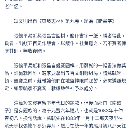
老伴侶。
短文則出自《東坡志林》第九卷，題為《賭書字》：
張懷平易近與張昌言圍棋，賭仆書字一紙，勝者得此，
負者，出錢五百足作飯會，以飯仆。社鬼聽之，若不賽者俾
墜其師，無收復國。
張懷平易近和張昌言競賽圍棋，用蘇軾的一幅書法做獎
品，誰贏就回誰，輸家要拿出五百文銅錢組局，請蘇軾吃一
頓。競賽之前，蘇軾讓他們在地盤神眼前起誓，必需遵照規
定，如果輸家不宴客，就讓地盤神予以處分。
這篇短文沒有留下年代日的題款，但後面那首《南歌
子》是有題款的，寫于元豐六年臘八，也就是1083年十仲
春初八。換句話說，蘇軾先在1083年十月十二那天夜里往
承天寺找張懷平易近弄月，然后在統一年的尾月初八那天往