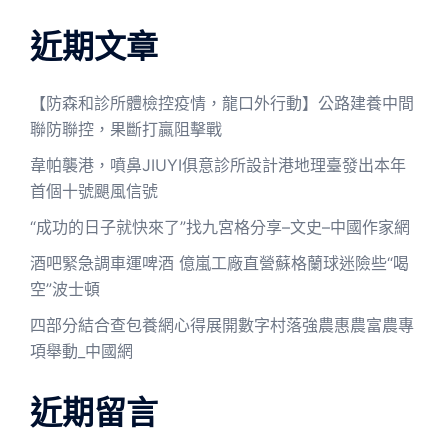
近期文章
【防森和診所體檢控疫情，龍口外行動】公路建養中間
聯防聯控，果斷打贏阻擊戰
韋帕襲港，噴鼻JIUYI俱意診所設計港地理臺發出本年
首個十號颶風信號
“成功的日子就快來了”找九宮格分享–文史–中國作家網
酒吧緊急調車運啤酒 億嵐工廠直營蘇格蘭球迷險些“喝
空”波士頓
四部分結合查包養網心得展開數字村落強農惠農富農專
項舉動_中國網
近期留言