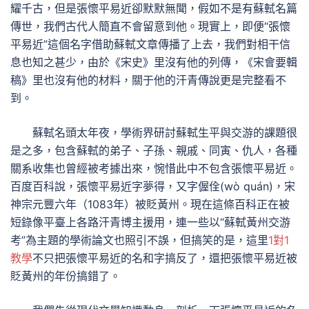
耀千古，但是張懷平易近卻默默無聞，假如不是有蘇軾名篇
傳世，我們古代人簡直不會留意到他。現實上，即便“張懷
平易近”這個名字借助蘇軾文章傳播了上去，我們對相干信
息也知之甚少，由於《宋史》里沒有他的列傳，《宋會要輯
稿》里也沒有他的材料，關于他的汗青傳說更是完整看不
到。
蘇軾名頭太年夜，學術界研討蘇軾生平與交游的課題很
是之多，包含蘇軾的弟子、子孫、親戚、同寅、仇人，各種
關系收集也曾經被考據出來，惋惜此中不包含張懷平易近。
百度百科說，張懷平易近字夢得，又字偓佺(wò quán)，宋
神宗元豐六年（1083年）被貶黃州。現在這條百科正在被
短錄像平臺上各路汗青博主援用，連一些以“蘇軾黃州交游
考”為主題的學術論文也照引不誤，但搞笑的是，這里
1對1
教學
不只把張懷平易近的名和字搞反了，還把張懷平易近被
貶黃州的年份搞錯了。