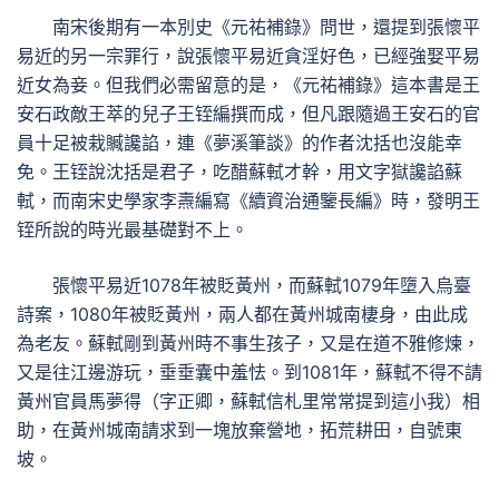
南宋後期有一本別史《元祐補錄》問世，還提到張懷平
易近的另一宗罪行，說張懷平易近貪淫好色，已經強娶平易
近女為妾。但我們必需留意的是，《元祐補錄》這本書是王
安石政敵王萃的兒子王铚編撰而成，但凡跟隨過王安石的官
員十足被栽贓讒諂，連《夢溪筆談》的作者沈括也沒能幸
免。王铚說沈括是君子，吃醋蘇軾才幹，用文字獄讒諂蘇
軾，而南宋史學家李燾編寫《續資治通鑒長編》時，發明王
铚所說的時光最基礎對不上。
張懷平易近1078年被貶黃州，而蘇軾1079年墮入烏臺
詩案，1080年被貶黃州，兩人都在黃州城南棲身，由此成
為老友。蘇軾剛到黃州時不事生孩子，又是在道不雅修煉，
又是往江邊游玩，垂垂囊中羞怯。到1081年，蘇軾不得不請
黃州官員馬夢得（字正卿，蘇軾信札里常常提到這小我）相
助，在黃州城南請求到一塊放棄營地，拓荒耕田，自號東
坡。