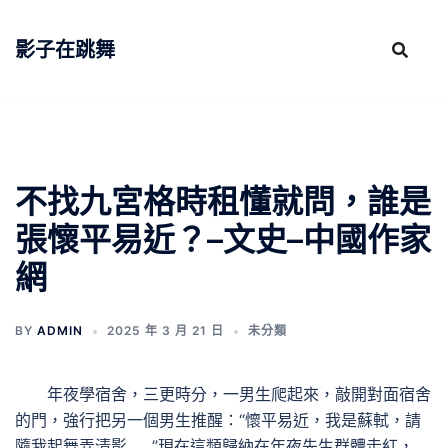
跳
至
影子在跳舞
主
要
內
容
不找九宮格時租懂就問，誰是
張懷平易近？–文史–中國作家
網
BY
ADMIN
2025 年 3 月 21 日
未分類
年夜學宿舍，三更時分，一男生爬起來，敲開對面宿舍
的門，強行把另一個男生推醒：“懷平易近，我是蘇軾，請
隨我起舞弄清影……”現在這類歸納在年夜先生群體走紅，