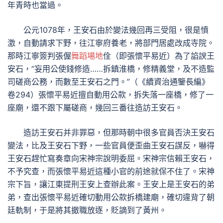
年青時也當過。
公元1078年，王安石由於變法幾回再三受阻，很是憤
激，自動請求下野，往江寧府養老，將部門居處改成寺院。
那時江寧簽判張偓
舞蹈場地
佺（即張懷平易近）為了諂諛王
安石，“妄用公使錢修造……拆鎮淮橋，修精義堂，及不造監
司磋商公務，而數至王安石之門。”（《續資治通鑒長編》
卷294）張懷平易近擅自動用公款，拆失落一座橋，修了一
座廟，還不跟下屬磋商，幾回三番往造訪王安石。
造訪王安石并非罪惡，但那時朝中很多官員否決王安石
變法，比及王安石下野，一些官員便歪曲王安石謀反，嚇得
王安石趕忙寫奏章向宋神宗說明委屈。宋神宗信賴王安石，
不予究查，而張懷平易近這種小官的前途就保不住了。宋神
宗下旨，讓江東提刑王安上查辦此案。王安上是王安石的弟
弟，查出張懷平易近確切動用公款拆橋建廟，確切違背了朝
廷軌制，于是將其撤職放逐，貶謫到了黃州。