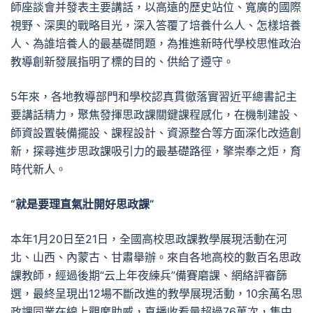
師座談會并發表主要講話，以高遠的歷史站位、寬廣的國際
視野、深奧的戰略目光，深入答覆了培養什么人、怎樣培養
人、為誰培養人的最基礎問題，為推進新時代學校思惟政治
教導創新發展指明了標的目的、供給了遵守。
5年來，各地教導部門和學校認真貫徹落實習近平總書記主
要講話精力，聚焦發揮思政課關鍵課程感化，在機制建設、
師資設置裝備擺設、課程設計、資源整合等方面深化改造創
新，探尋進步思政課吸引力的最基礎路徑，擎崇奉之炬，育
時代新人。
“就是要理直氣壯開好思政課”
本年1月20日至21日，全國高校思政課教學展現活動在河
北、山西、內蒙古、甘肅舉辦。來自各地高校的數百名思政
課教師，經過後期“云上年夜練兵”備賽磨課、網絡評審篩
選，最終呈現出12場不斷改進的教學展現活動，10余萬名思
政課同業在線上觀摩助威，直播收看量超過76萬次，集中