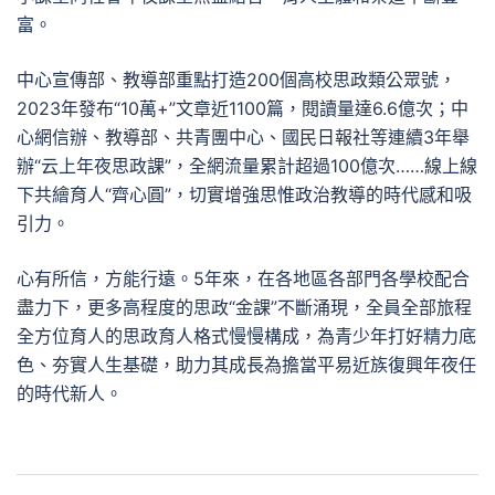
富。
中心宣傳部、教導部重點打造200個高校思政類公眾號，
2023年發布“10萬+”文章近1100篇，閱讀量達6.6億次；中
心網信辦、教導部、共青團中心、國民日報社等連續3年舉
辦“云上年夜思政課”，全網流量累計超過100億次……線上線
下共繪育人“齊心圓”，切實增強思惟政治教導的時代感和吸
引力。
心有所信，方能行遠。5年來，在各地區各部門各學校配合
盡力下，更多高程度的思政“金課”不斷涌現，全員全部旅程
全方位育人的思政育人格式慢慢構成，為青少年打好精力底
色、夯實人生基礎，助力其成長為擔當平易近族復興年夜任
的時代新人。
文