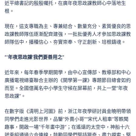
近平總書記的殷殷囑托，在廣年夜思政課教師心中落地生
根。
現在，這支專職為主、專兼結合、數量充分、素質優良的思
政課教師隊伍逐漸配齊建強，一批批優秀人才參加思政課教
師隊伍中，播種信心、夯實崇奉、守正創新、培根鑄魂。
“‘年夜思政課’我們要善用之”
近年來，每年春季學期開學，由中心宣傳部、教導部和中心
廣播電視總臺聯合主辦的《開學第一課》專題節目總會如約
而至。全國億萬名中小學生守候在屏幕前，共上一堂“年夜
思政課”。
在數字版《清明上河圖》前，浙江年夜學研討員金曉明帶領
同學們走進光影世界，品鑒“外賣小哥”“宋代人租車”等軼聞
趣事，開啟一場“千年畫中游”；在遙遠的太空中，神船十六
號乘組通過六合連線，鼓勵同學們堅持獵奇、盡力摸索、堅