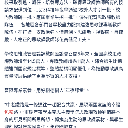
校采取引進、轉任、培養等方法，確保思政課教師所有的按
請求配備到位；北京科技年夜學通過“校外人才引一批、校
內教師轉一批、應屆畢業生招一批”，優先配齊思政課教師
隊伍……各地區各部門各學校盡力配齊建強思政課專職教師
隊伍，在打造一支政治強、情懷深、思維新、視野廣、自律
嚴、人格正的思政課教師隊伍高低足工夫。
學校思惟政管理論課教師座談會召開5年來，全國高校思政
課教師增至14.5萬人，專職教師超過11萬人，綜合師生比總
體達到國家規定標準，整體結構明顯優化，為推動思政課高
質量發展供給了更為堅實的人才支撐。
晉陞專業素養，用好樹德樹人“年夜課堂”。
“中老鐵路是一條通往一起配合共贏、展現兩國友誼的幸福
包養
路。”重慶年夜學馬克思主義學院思政課教師劉倩將本
身的所見所聞所思所想，轉換為生動的思政課素材，與學生
深刻探討年夜國責任、年夜國擔當。