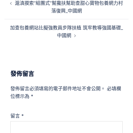
滬滇摸索“組團式”幫攙扶幫助查甜心寶物包養網力村
章
落復興_中國網
導
覽
加查包養網站比擬強教員步隊扶植 筑牢教導強國基礎_
中國網
發佈留言
發佈留言必須填寫的電子郵件地址不會公開。
必填欄
位標示為
*
留言
*