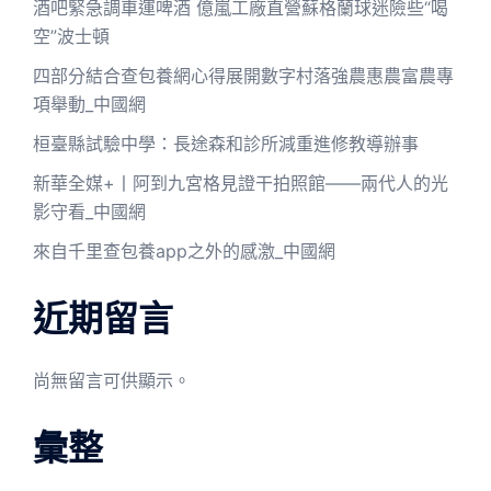
酒吧緊急調車運啤酒 億嵐工廠直營蘇格蘭球迷險些“喝
空”波士頓
四部分結合查包養網心得展開數字村落強農惠農富農專
項舉動_中國網
桓臺縣試驗中學：長途森和診所減重進修教導辦事
新華全媒+丨阿到九宮格見證干拍照館——兩代人的光
影守看_中國網
來自千里查包養app之外的感激_中國網
近期留言
尚無留言可供顯示。
彙整