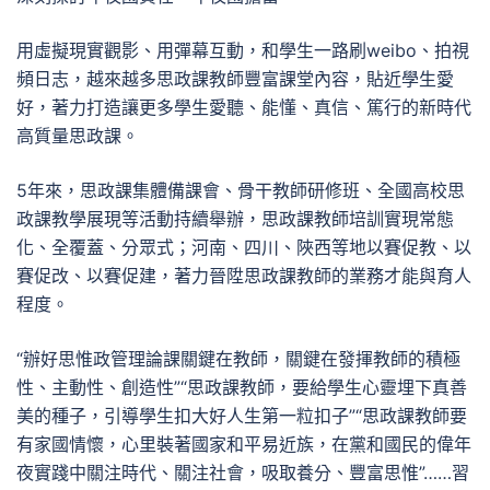
用虛擬現實觀影、用彈幕互動，和學生一路刷weibo、拍視
頻日志，越來越多思政課教師豐富課堂內容，貼近學生愛
好，著力打造讓更多學生愛聽、能懂、真信、篤行的新時代
高質量思政課。
5年來，思政課集體備課會、骨干教師研修班、全國高校思
政課教學展現等活動持續舉辦，思政課教師培訓實現常態
化、全覆蓋、分眾式；河南、四川、陜西等地以賽促教、以
賽促改、以賽促建，著力晉陞思政課教師的業務才能與育人
程度。
“辦好思惟政管理論課關鍵在教師，關鍵在發揮教師的積極
性、主動性、創造性”“思政課教師，要給學生心靈埋下真善
美的種子，引導學生扣大好人生第一粒扣子”“思政課教師要
有家國情懷，心里裝著國家和平易近族，在黨和國民的偉年
夜實踐中關注時代、關注社會，吸取養分、豐富思惟”……習