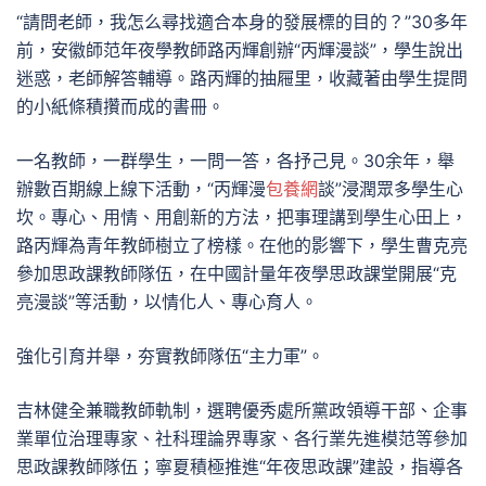
“請問老師，我怎么尋找適合本身的發展標的目的？”30多年
前，安徽師范年夜學教師路丙輝創辦“丙輝漫談”，學生說出
迷惑，老師解答輔導。路丙輝的抽屜里，收藏著由學生提問
的小紙條積攢而成的書冊。
一名教師，一群學生，一問一答，各抒己見。30余年，舉
辦數百期線上線下活動，“丙輝漫
包養網
談”浸潤眾多學生心
坎。專心、用情、用創新的方法，把事理講到學生心田上，
路丙輝為青年教師樹立了榜樣。在他的影響下，學生曹克亮
參加思政課教師隊伍，在中國計量年夜學思政課堂開展“克
亮漫談”等活動，以情化人、專心育人。
強化引育并舉，夯實教師隊伍“主力軍”。
吉林健全兼職教師軌制，選聘優秀處所黨政領導干部、企事
業單位治理專家、社科理論界專家、各行業先進模范等參加
思政課教師隊伍；寧夏積極推進“年夜思政課”建設，指導各