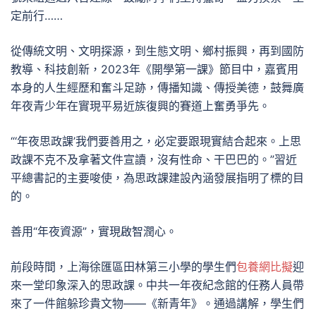
定前行……
從傳統文明、文明探源，到生態文明、鄉村振興，再到國防
教導、科技創新，2023年《開學第一課》節目中，嘉賓用
本身的人生經歷和奮斗足跡，傳播知識、傳授美德，鼓舞廣
年夜青少年在實現平易近族復興的賽道上奮勇爭先。
“‘年夜思政課’我們要善用之，必定要跟現實結合起來。上思
政課不克不及拿著文件宣讀，沒有性命、干巴巴的。”習近
平總書記的主要唆使，為思政課建設內涵發展指明了標的目
的。
善用“年夜資源”，實現啟智潤心。
前段時間，上海徐匯區田林第三小學的學生們
包養網比擬
迎
來一堂印象深入的思政課。中共一年夜紀念館的任務人員帶
來了一件館躲珍貴文物——《新青年》。通過講解，學生們