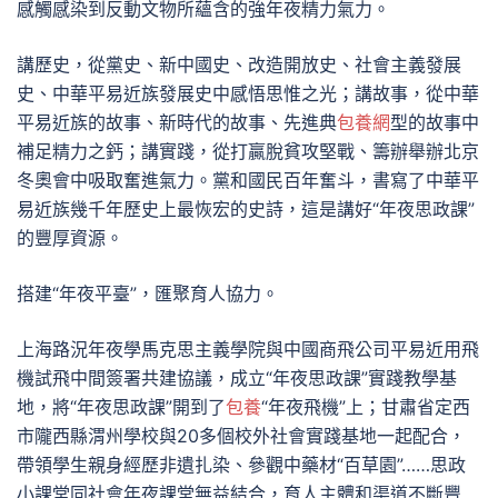
感觸感染到反動文物所蘊含的強年夜精力氣力。
講歷史，從黨史、新中國史、改造開放史、社會主義發展
史、中華平易近族發展史中感悟思惟之光；講故事，從中華
平易近族的故事、新時代的故事、先進典
包養網
型的故事中
補足精力之鈣；講實踐，從打贏脫貧攻堅戰、籌辦舉辦北京
冬奧會中吸取奮進氣力。黨和國民百年奮斗，書寫了中華平
易近族幾千年歷史上最恢宏的史詩，這是講好“年夜思政課”
的豐厚資源。
搭建“年夜平臺”，匯聚育人協力。
上海路況年夜學馬克思主義學院與中國商飛公司平易近用飛
機試飛中間簽署共建協議，成立“年夜思政課”實踐教學基
地，將“年夜思政課”開到了
包養
“年夜飛機”上；甘肅省定西
市隴西縣渭州學校與20多個校外社會實踐基地一起配合，
帶領學生親身經歷非遺扎染、參觀中藥材“百草園”……思政
小課堂同社會年夜課堂無益結合，育人主體和渠道不斷豐