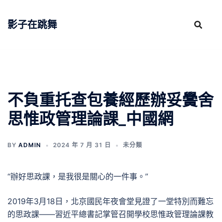
跳
至
影子在跳舞
主
要
內
容
不負重托查包養經歷辦妥黌舍
思惟政管理論課_中國網
BY
ADMIN
2024 年 7 月 31 日
未分類
“辦好思政課，是我很是關心的一件事。”
2019年3月18日，北京國民年夜會堂見證了一堂特別而難忘
的思政課——習近平總書記掌管召開學校思惟政管理論課教