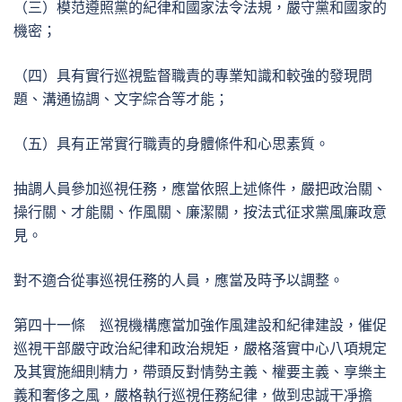
（三）模范遵照黨的紀律和國家法令法規，嚴守黨和國家的
機密；
（四）具有實行巡視監督職責的專業知識和較強的發現問
題、溝通協調、文字綜合等才能；
（五）具有正常實行職責的身體條件和心思素質。
抽調人員參加巡視任務，應當依照上述條件，嚴把政治關、
操行關、才能關、作風關、廉潔關，按法式征求黨風廉政意
見。
對不適合從事巡視任務的人員，應當及時予以調整。
第四十一條 巡視機構應當加強作風建設和紀律建設，催促
巡視干部嚴守政治紀律和政治規矩，嚴格落實中心八項規定
及其實施細則精力，帶頭反對情勢主義、權要主義、享樂主
義和奢侈之風，嚴格執行巡視任務紀律，做到忠誠干凈擔