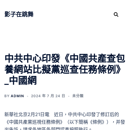
跳
至
影子在跳舞
主
要
內
容
中共中心印發《中國共產查包
養網站比擬黨巡查任務條例》
_中國網
BY
ADMIN
2024 年 7 月 24 日
未分類
新華社北京2月21日電 近日，中共中心印發了修訂后的
《中國共產黨巡視任務條例》（以下簡稱《條例》），并發
出告訴，請求各地區各部門認真按照執行。