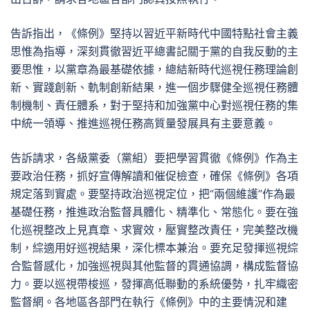
告訴指出，《條例》堅持以習近平新時代中國特點社會主義
思惟為指導，深刻貫徹習近平總書記關于黨的自我反動的主
要思惟，以黨章為最基礎依據，總結新時代巡視任務理論創
新、實踐創新、軌制創新結果，進一個步驟健全巡視任務體
制機制、責任體系，對于堅持和加強黨中心對巡視任務的集
中統一領導、推進巡視任務高質量發展具有主要意義。
告訴請求，各級黨委（黨組）要把學習貫徹《條例》作為主
要政治任務，抓好宣傳解讀和催促檢查，確保《條例》各項
規定落到實處。要堅持政治巡視定位，把“兩個維護”作為最
基礎任務，推進政治監督具體化、精準化、常態化。要在強
化巡視整改上見真章、求實效，壓實整改責任，完美整改機
制，綜適用好巡視結果，深化標本兼治。要充足發揮巡視綜
合監督感化，加強巡視與其他監督的貫通協調，構成監督協
力。要以巡視帶梭巡，發揮高低聯動的系統優勢，扎牢織密
監督網。各地區各部門在執行《條例》中的主要情況和建