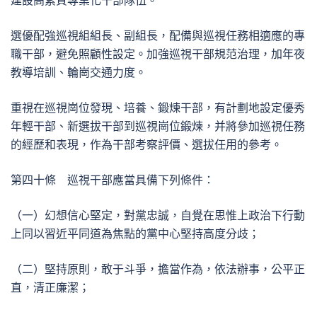
建設高素質專業化干部隊伍。
選優配強巡視組組長、副組長，配備與巡視任務相適應的專
職干部，避免照顧性設定。加強巡視干部規范治理，加年夜
教導培訓、輪崗交通力度。
重視在巡視崗位發現、培養、鍛煉干部，有計劃地設定優秀
年輕干部、新選拔干部到巡視崗位鍛煉，并將參加巡視任務
的經歷和表現，作為干部考察評價、選拔任用的參考。
第四十條 巡視干部應當具備下列條件：
（一）幻想信心堅定，對黨忠誠，自覺在思惟上政治下行動
上同以習近平同道為焦點的黨中心堅持高度分歧；
（二）堅持原則，敢于斗爭，擔當作為，依法辦事，公平正
直，清正廉潔；