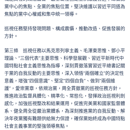
黨中心的焦點、全黨的焦點位置，堅決維護以習近平同道為
焦點的黨中心權威和集中統一領導。
巡視任務堅持發現問題、構成震懾，推動改造、促進發展的
方針。
第三條 巡視任務以馬克思列寧主義、毛澤東思惟、鄧小平
理論、“三個代表”主要思惟、科學發展觀、習近平新時代中
國特點社會主義思惟為指導，深刻貫徹落實習近平總書記關
于黨的自我反動的主要思惟，深入領悟“兩個確立”的決定性
意義，增強“四個意識”、堅定“四個自負”、做到“兩個維
護”，愛崇黨章，依規治黨，周全貫徹黨的巡視任務方針，
推進政治監督具體化、精準化、常態化，發揮政治巡視利劍
感化，加強巡視整改和結果運用，促進完美黨和國家監督體
系、健全周全從嚴治黨體系，為深刻推進黨的自我反動、解
決年夜黨獨有難題供給無力保證，確保黨始終成為中國特點
社會主義事業的堅強領導焦點。