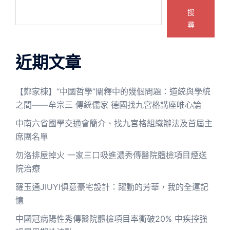
搜
尋
近期文章
【鄭家棟】“中國哲學”闡釋中的幾個問題：道統與學統
之間——牟宗三 傳統儒家 德國找九宮格講座唯心論
中南六省國學交通會簡介、找九宮格組織辦法及首屆主
席團名單
勿洛排屋掉火 一家三口吸進濃秀傳醫院體檢項目煙送
院治療
羅玉通JIUYI俱意豪宅設計：躍動的芳華，我的全運記
憶
中國冠病陽性秀傳醫院體檢項目率衝破20% 中疾控強