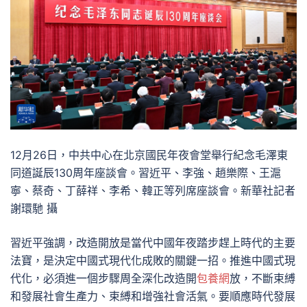
12月26日，中共中心在北京國民年夜會堂舉行紀念毛澤東
同道誕辰130周年座談會。習近平、李強、趙樂際、王滬
寧、蔡奇、丁薛祥、李希、韓正等列席座談會。新華社記者
謝環馳 攝
習近平強調，改造開放是當代中國年夜踏步趕上時代的主要
法寶，是決定中國式現代化成敗的關鍵一招。推進中國式現
代化，必須進一個步驟周全深化改造開
包養網
放，不斷束縛
和發展社會生產力、束縛和增強社會活氣。要順應時代發展