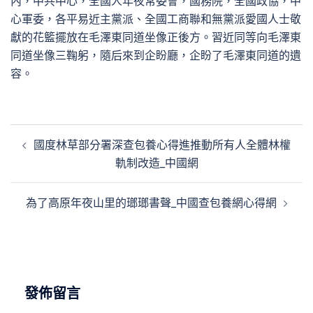
內，中共中心，全國人年夜常委會，國務院，全國政協，中
心軍委，各平易近主黨派、全國工商聯和無黨派愛國人士敬
獻的花籃擺放在毛澤東同道坐像正後方。習近同等向毛澤東
同道坐像三鞠躬，隨后來到企盼廳，企盼了毛澤東同道的遺
容。
文
國度林草部分署深查包養心得進推動所有人全體林權
章
軌制改造_中國網
導
覽
為了高原年夜山里的瑯瑯書聲_中國查包養網心得網
發佈留言