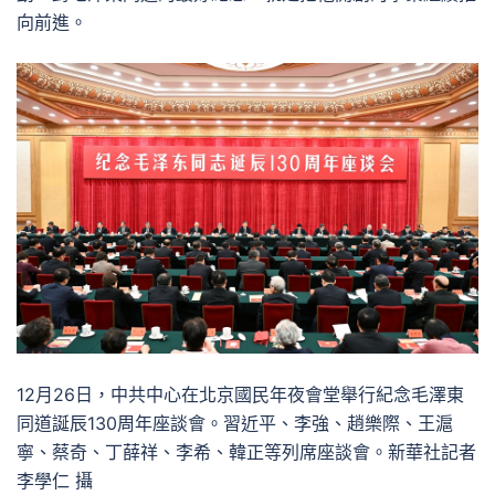
向前進。
12月26日，中共中心在北京國民年夜會堂舉行紀念毛澤東
同道誕辰130周年座談會。習近平、李強、趙樂際、王滬
寧、蔡奇、丁薛祥、李希、韓正等列席座談會。新華社記者
李學仁 攝