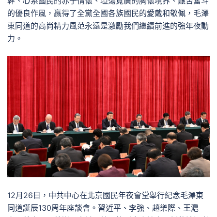
幹、心系國民的赤子情懷、坦蕩寬廣的胸懷境界、艱苦奮斗
的優良作風，贏得了全黨全國各族國民的愛戴和敬佩，毛澤
東同道的高尚精力風范永遠是激勵我們繼續前進的強年夜動
力。
12月26日，中共中心在北京國民年夜會堂舉行紀念毛澤東
同道誕辰130周年座談會。習近平、李強、趙樂際、王滬