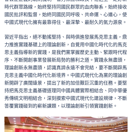
時代群眾路線，始終堅持同國民群眾的血肉聯系，始終接收
國民批評和監督，始終同國民同呼吸、共命運、心連心，使
中國式現代化擁有最靠得住、最深摯、最耐久的氣力源泉。
習近平指出，絕不動搖堅持、與時俱進發展馬克思主義，鼎
力推進實踐基礎上的理論創新，自覺用中國化時代化的馬克
思主義指導新的實踐，是我們黨掌握歷史主動、緊跟時代程
序、不斷開創事業發展新局勢的勝利之道。實踐永無盡頭，
理論創新永無盡頭，認識真諦永遠不會完結，要不斷開辟馬
克思主義中國化時代化新境界。中國式現代化為黨的理論創
新開辟了廣闊遠景，提出了新的加倍艱巨沉重的任務。要堅
持把馬克思主義基礎道理同中國具體實際相結合、同中華優
秀傳統文明相結合，深刻摸索中國式現代化建設規律，不斷
答覆實踐碰到的嶄新課題，以理論創新引領實踐創新。