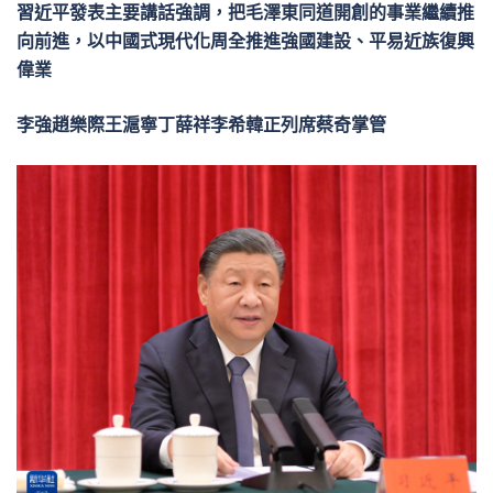
習近平發表主要講話強調，把毛澤東同道開創的事業繼續推
向前進，以中國式現代化周全推進強國建設、平易近族復興
偉業
李強趙樂際王滬寧丁薛祥李希韓正列席蔡奇掌管