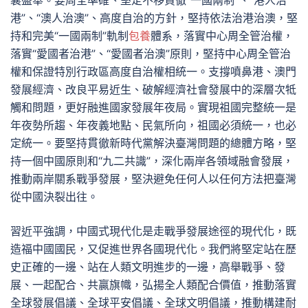
襄盛舉。要周全準確、堅定不移貫徹“一國兩制”、“港人治
港”、“澳人治澳”、高度自治的方針，堅持依法治港治澳，堅
持和完美“一國兩制”軌制
包養
體系，落實中心周全管治權，
落實“愛國者治港”、“愛國者治澳”原則，堅持中心周全管治
權和保證特別行政區高度自治權相統一。支撐噴鼻港、澳門
發展經濟、改良平易近生、破解經濟社會發展中的深層次牴
觸和問題，更好融進國家發展年夜局。實現祖國完整統一是
年夜勢所趨、年夜義地點、民氣所向，祖國必須統一，也必
定統一。要堅持貫徹新時代黨解決臺灣問題的總體方略，堅
持一個中國原則和“九二共識”，深化兩岸各領域融會發展，
推動兩岸關系戰爭發展，堅決避免任何人以任何方法把臺灣
從中國決裂出往。
習近平強調，中國式現代化是走戰爭發展途徑的現代化，既
造福中國國民，又促進世界各國現代化。我們將堅定站在歷
史正確的一邊、站在人類文明進步的一邊，高舉戰爭、發
展、一起配合、共贏旗幟，弘揚全人類配合價值，推動落實
全球發展倡議、全球平安倡議、全球文明倡議，推動構建耐