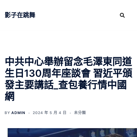
跳
至
影子在跳舞
主
要
內
容
中共中心舉辦留念毛澤東同道
生日130周年座談會 習近平頒
發主要講話_查包養行情中國
網
BY
ADMIN
2024 年 5 月 4 日
未分類