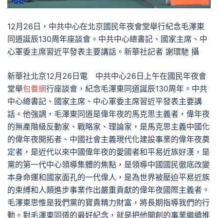
12月26日，中共中心在北京國民年夜會堂舉行紀念毛澤東
同道誕辰130周年座談會。中共中心總書記、國家主席、中
心軍委主席習近平發表主要講話。新華社記者 謝環馳 攝
新華社北京12月26日電 中共中心26日上午在國民年夜會
堂舉
包養網
行座談會，紀念毛澤東同道誕辰130周年。中共
中心總書記、國家主席、中心軍委主席習近平發表主要講
話。他強調，毛澤東同道是偉年夜的馬克思主義者，偉年夜
的無產階級反動家、戰略家、理論家，是馬克思主義中國化
的偉年夜開拓者、中國社會主義現代化建設事業的偉年夜奠
定者，是近代以來中國偉年夜的愛國者和平易近族好漢，是
黨的第一代中心領導集體的焦點，是領導中國國民徹底改變
本身命運和國家面孔的一代偉人，是為世界被壓迫平易近族
的束縛和人類進步事業作出嚴重貢獻的偉年夜國際主義者。
毛澤東思惟是我們黨的寶貴精力財富，將長期指導我們的行
動。對毛澤東同道的最好紀念，就是把他開創的事業繼續推