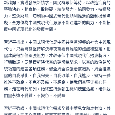
新趨勢、實踐發展新請求、國民群眾新等待，以改造究竟的
堅強決心，動真格、敢碰硬，精準發力、協同發力、持續發
力，堅決廢除一切制約中國式現代化順利推進的體制機制障
礙，全方位為中國式現代化源源不斷注進新的動力，不斷拓
展中國式現代化的發展空間。
習近平指出，中國式現代化是中國共產黨領導的社會主義現
代化，只要時刻堅持解決年夜黨獨有難題的甦醒和堅定，把
黨建設得加倍堅強無力，才幹確保中國式現代化劈波斬浪、
行穩致遠。要落實新時代黨的建設總請求，以黨的政治建設
統領黨的建設各項任務，健全周全從嚴治黨體系，周全推進
黨的自我凈化、自我完美、自我改革、自我進步，堅持一體
推進不敢腐、不克不及腐、不想腐，使我們黨堅守初心任
務，走在時代前列，始終堅持蓬勃生機和茂盛活氣，確保我
們黨永遠不變質、不變色、不變味。
習近平強調，中國式現代化需求全體中華兒女和衷共濟、共