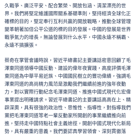
久戰爭、廣泛平安、配合繁榮、開放包涵、清潔漂亮的世
界。我們將堅定維護國際關系基礎準則，堅持經濟全球化正
確標的目的，堅定奉行互利共贏的開放戰略，推動全球管理
變革朝著加倍公平公道的標的目的發展。中國的發展是世界
戰爭氣力的增長，無論發展到什么水平，中國永遠不稱霸、
永遠不搞擴張。
蔡奇在掌管會議時說，習近平總書記主要講話密意回顧了毛
澤東同道領導中國反動、建設的偉年夜實踐，高度評價毛澤
東同道為中華平易近族、中國國民樹立的豐功偉績，強調毛
澤東同道的高尚精力風范是激勵我們繼續前進的強年夜動
力，對以實際行動紀念毛澤東同道、推進中國式現代化宏偉
事業提出明確請求。習近平總書記的主要講話高高在上、精
辟深奧，具有很強的政治性、思惟性、指導性，對指導我們
黨把毛澤東同道等老一輩反動家所開創的事業繼續推向前
進，堅持走中國特點社會主義途徑，開創中國式現代化新局
勢，具有嚴重的意義。我們要認真學習領會、深刻貫徹落