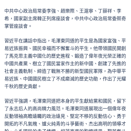
中共中心政治局常委李強、趙樂際、王滬寧、丁薛祥、李
希，國家副主席韓正列席座談會，中共中心政治局常委蔡奇
掌管座談會。
習近平在講話中指出，毛澤東同道的平生是為國家富強、平
易近族振興、國民幸福而不懈奮斗的平生。他帶領國民開創
了馬克思主義中國化的歷史進程、鍛造了偉年夜光榮正確的
中國共產黨、樹立了國民當家作主的新中國、創建了先進的
社會主義軌制、締造了戰無不勝的新型國民軍隊，為中華平
易近族、中國國民樹立了不成磨滅的歷史功勛，作出了光耀
千秋的歷史貢獻。
習近平強調，毛澤東同道把本身的平生獻給黨和國民，留下
了永志后人的高尚精力風范。毛澤東同道展現出一個偉年夜
反動領袖高瞻遠矚的政治遠見、堅定不移的反動信心、勇于
開拓的不凡氣魄、爐火純青的斗爭藝術、杰出高明的領導才