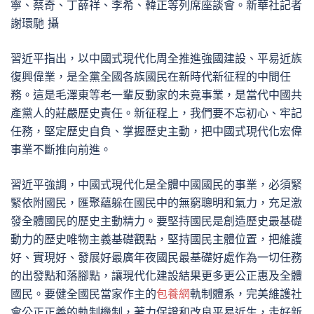
寧、蔡奇、丁薛祥、李希、韓正等列席座談會。新華社記者
謝環馳 攝
習近平指出，以中國式現代化周全推進強國建設、平易近族
復興偉業，是全黨全國各族國民在新時代新征程的中間任
務。這是毛澤東等老一輩反動家的未竟事業，是當代中國共
產黨人的莊嚴歷史責任。新征程上，我們要不忘初心、牢記
任務，堅定歷史自負、掌握歷史主動，把中國式現代化宏偉
事業不斷推向前進。
習近平強調，中國式現代化是全體中國國民的事業，必須緊
緊依附國民，匯聚蘊躲在國民中的無窮聰明和氣力，充足激
發全體國民的歷史主動精力。要堅持國民是創造歷史最基礎
動力的歷史唯物主義基礎觀點，堅持國民主體位置，把維護
好、實現好、發展好最廣年夜國民最基礎好處作為一切任務
的出發點和落腳點，讓現代化建設結果更多更公正惠及全體
國民。要健全國民當家作主的
包養網
軌制體系，完美維護社
會公正正義的軌制機制，著力保證和改良平易近生，走好新