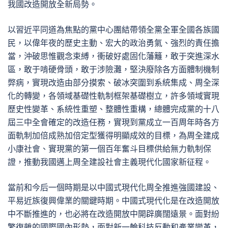
我國改造開放全新局勢。
以習近平同道為焦點的黨中心團結帶領全黨全軍全國各族國
民，以偉年夜的歷史主動、宏大的政治勇氣、強烈的責任擔
當，沖破思惟觀念束縛，衝破好處固化藩籬，敢于突進深水
區，敢于啃硬骨頭，敢于涉險灘，堅決廢除各方面體制機制
弊病，實現改造由部分摸索、破冰突圍到系統集成、周全深
化的轉變，各領域基礎性軌制框架基礎樹立，許多領域實現
歷史性變革、系統性重塑、整體性重構，總體完成黨的十八
屆三中全會確定的改造任務，實現到黨成立一百周年時各方
面軌制加倍成熟加倍定型獲得明顯成效的目標，為周全建成
小康社會、實現黨的第一個百年奮斗目標供給無力軌制保
證，推動我國邁上周全建設社會主義現代化國家新征程。
當前和今后一個時期是以中國式現代化周全推進強國建設、
平易近族復興偉業的關鍵時期。中國式現代化是在改造開放
中不斷推進的，也必將在改造開放中開辟廣闊遠景。面對紛
繁復雜的國際國內形勢，面對新一輪科技反動和產業變革，