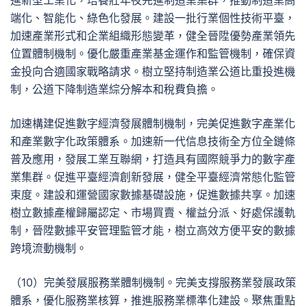
進新型工業化，培養壯年夜先進制造業集群，推動制造業高
端化、智能化、綠色化發展。建設一批行業個性技術平臺，
加速產業形式和企業組織形態變革，健全晉陞優勢產業領先
位置體制機制。優化嚴重產業基金運作和監管機制，確保資
金投向合適國家戰略請求。樹立堅持制造業公道比重投進機
制，公道下降制造業綜分解本和稅費負擔。
加速構建促進數字經濟發展體制機制，完美促進數字產業化
和產業數字化政策體系。加速新一代信息技術全方位全鏈條
普及應用，發展工業互聯網，打造具有國際競爭力的數字產
業集群。促進平臺經濟創新發展，健全平臺經濟常態化監管
束度。建設和運營國家數據基礎設施，促進數據共享。加速
樹立數據產權歸屬認定、市場買賣、權益分派、好處保護軌
制，晉陞數據平安管理監管才能，樹立高效方便平安的數據
跨境流動機制。
（10）完美發展服務業體制機制。完美支撐服務業發展政策
體系，優化服務業核算，推進服務業標準化建設。聚焦重點