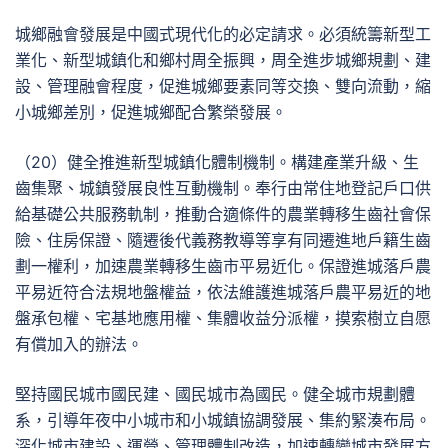
城鄉融會發展是中國式現代化的必定請求。必須統籌新型工
業化、新型城鎮化和鄉村周全振興，周全進步城鄉規劃、建
設、管理融會程度，促進城鄉要素同等交換、雙向流動，縮
小城鄉差別，促進城鄉配合繁榮發展。
（20）健全推進新型城鎮化體制機制。構建產業升級、生
齒集聚、城鎮發展良性互動機制。奉行由常住地登記戶口供
給基礎公共服務軌制，推動合適條件的農業轉移生齒社會保
險、住房保證、隨遷後代義務教導等享有同遷進地戶籍生齒
劃一權利，加速農業轉移生齒市平易近化。保證進城落戶農
平易近符合法規地盤權益，依法維護進城落戶農平易近的地
盤承包權、宅基地應用權、集體收益分派權，摸索樹立自愿
有償加入的辦法。
堅持國民城市國民建、國民城市為國民。健全城市規劃體
系，引導年夜中小城市和小城鎮協調發展、集約緊湊布局。
深化城市建設、運營、管理體制改造，加速轉變城市發展方