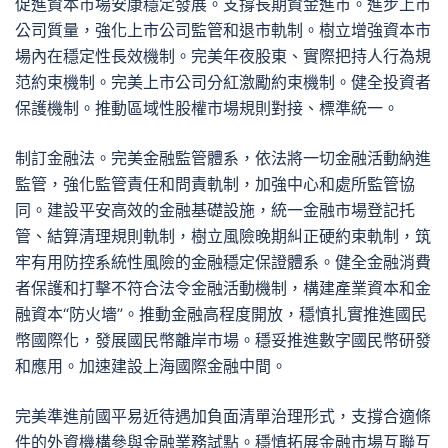
促進資本市場安康穩定發展。支撐長期資金進市。進步上市
公司質量，強化上市公司監管和退市軌制。樹立增強資本市
場內在穩定性長效機制。完美年夜股東、實際把持人行為規
范約束機制。完美上市公司分紅激勵約束機制。健全投資者
保護機制。推動區域性股權市場規則對接、標準統一。
制訂金融法。完美金融監管體系，依法將一切金融活動納進
監管，強化監管責任和問責軌制，加強中心和處所監管協
同。建設平安高效的金融基礎設施，統一金融市場登記托
管、結算清理規則軌制，樹立風險晚期糾正硬約束軌制，筑
牢有用防控系統性風險的金融穩定保證體系。健全金融消費
者保護和打擊不符合法令金融活動機制，構建產業資本和金
融資本“防火墻”。推動金融高程度開放，穩慎扎實推進國民
幣國際化，發展國民幣離岸市場。穩妥推進數字國民幣研發
和應用。加速建設上海國際金融中間。
完美準進前國平易近待遇加負面清單治理形式，支撐合適條
件的外資機構參與金融業務試點。穩慎拓展金融市場互聯互