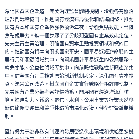
深化國資國企改造，完美治理監督體制機制，增強各有關治
理部門戰略協同，推進國有經濟布局優化和結構調整，推動
國有資本和國有企業做強做優做年夜，增強焦點效能，晉陞
焦點競爭力。進一個步驟了了分歧類型國有企業效能定位，
完美主責主業治理，明確國有資本重點投資領域和標的目
的。推動國有資本向關系國家平安、國平易近經濟命脈的主
要行業和關鍵領域集中，向關系國計平易近生的公共服務、
應急才能、公益性領域等集中，向前瞻性戰略性新興產業集
中。健全國有企業推進原始創新軌制設定。深化國有資本投
資、運營公司改造。樹立國有企業實行戰略任務評價軌制，
完美國有企業分類考察評價體系，開展國有經濟增添值核
算。推進動力、鐵路、電信、水利、公用事業等行業天然壟
斷環節獨立運營和競爭性環節市場化改造，健全監管體制機
制。
堅持努力于為非私有制經濟發展營造傑出環境和供給更多機