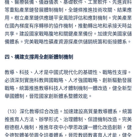
機、醫療裝備、儀器儀表、基礎軟件、工業軟件、先進資料
等重點產業鏈發展體制機制，全鏈條推進技術攻關、結果應
用。樹立產業鏈供應鏈平安風險評估和應對機制。完美產業
在國內梯度有序轉移的協作機制，推動轉出地和承接天時益
共享。建設國家戰略腹地和關鍵產業備份。加速完美國家儲
備體系。完美戰略性礦產資源探產供儲銷統籌和銜接體系。
四、構建支撐周全創新體制機制
教導、科技、人才是中國式現代化的基礎性、戰略性支撐。
必須深刻實施科教興國戰略、人才強國戰略、創新驅動發展
戰略，統籌推進教導科技人才體制機制一體改造，健全新型
舉國體制，晉陞國家創新體系整體效能。
（13）深化教導綜合改造。加速建設高質量教導體系，統籌
推進育人方法、辦學形式、治理體制、保證機制改造。完美
樹德樹人機制，推進年夜中小學思政課一體化改造創新，健
全德智體美勞周全培養體系，晉陞教師教書育人才能，健全