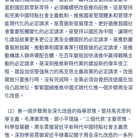
面對國民群眾新等待，必須繼續把改造推向前進。這是堅持
和完美中國特點社會主義軌制、推進國家管理體系和管理才
能現代化的必定請求，是貫徹新發展理念、更好適應我國社
會重要牴觸變化的必定請求，是堅持以國民為中間、讓現代
化建設結果更多更公正惠及全體國民的必定請求，是應對嚴
重風險挑戰、推動黨和國家事業行穩致遠的必定請求，是推
動構建人類命運配合體、在百年變局加快演進中贏得戰略主
動的必定請求，是深刻推進新時代黨的建設新的偉年夜工
程、建設加倍堅強無力的馬克思主義政黨的必定請求。改造
開放只要進行時，沒有完成時。全黨必須自覺把改造擺在加
倍凸起地位，緊緊圍繞推進中國式現代化進一個步驟周全深
化改造。
（2）進一個步驟周全深化改造的指導思惟。堅持馬克思列
寧主義、毛澤東思惟、鄧小平理論、“三個代表”主要思惟、
科學發展觀，周全貫徹習近平新時代中國特點社會主義思
惟，深刻學習貫徹習近平總書記關于周全深化改造的一系列