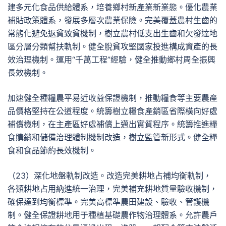
建多元化食品供給體系，培養鄉村新產業新業態。優化農業
補貼政策體系，發展多層次農業保險。完美覆蓋農村生齒的
常態化避免返貧致貧機制，樹立農村低支出生齒和欠發達地
區分層分類幫扶軌制。健全脫貧攻堅國家投進構成資產的長
效治理機制。運用“千萬工程”經驗，健全推動鄉村周全振興
長效機制。
加速健全種糧農平易近收益保證機制，推動糧食等主要農產
品價格堅持在公道程度。統籌樹立糧食產銷區省際橫向好處
補償機制，在主產區好處補償上邁出實質程序。統籌推進糧
食購銷和儲備治理體制機制改造，樹立監管新形式。健全糧
食和食品節約長效機制。
（23）深化地盤軌制改造。改造完美耕地占補均衡軌制，
各類耕地占用納進統一治理，完美補充耕地質量驗收機制，
確保達到均衡標準。完美高標準農田建設、驗收、管護機
制。健全保證耕地用于種植基礎農作物治理體系。允許農戶