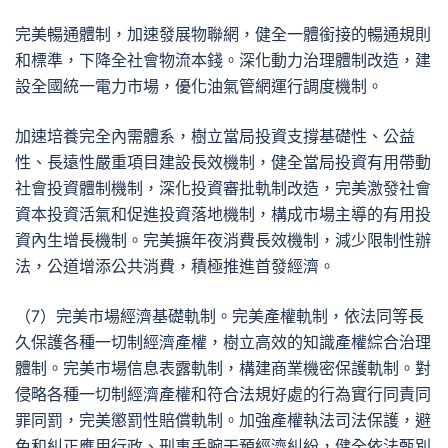
完美暢通體制，加速發展物聯網，健全一體銜接的暢通規則
和標準，下降全社會物流本錢。深化動力治理體制改造，建
設全國統一電力市場，優化油氣管網運行調度機制。
加速培養完全內需體系，樹立當局投資支撐基礎性、公益
性、長遠性嚴重項目建設長效機制，健全當局投資有用帶動
社會投資體制機制，深化投資審批軌制改造，完美激發社會
資本投資活氣和促進投資落地機制，構成市場主導的有用投
資內生增長機制。完美擴年夜消費長效機制，減少限制性辦
法，公道增添公共消費，積極推進首發經濟。
（7）完美市場經濟基礎軌制。完美產權軌制，依法同等長
久保護各種一切制經濟產權，樹立高效的知識產權綜合治理
體制。完美市場信息表露軌制，構建商業機密保護軌制。對
侵略各種一切制經濟產權和符合法規好處的行為實行同責同
罪同罰，完美懲罰性賠償軌制。加強產權執法司法保護，避
免和糾正應用行政、刑事手腕干預經濟糾紛，健全依法甄別