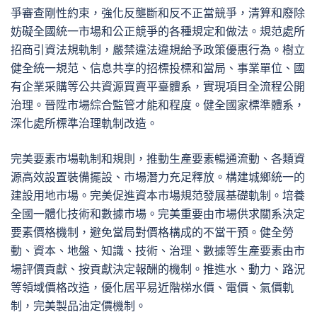
爭審查剛性約束，強化反壟斷和反不正當競爭，清算和廢除
妨礙全國統一市場和公正競爭的各種規定和做法。規范處所
招商引資法規軌制，嚴禁違法違規給予政策優惠行為。樹立
健全統一規范、信息共享的招標投標和當局、事業單位、國
有企業采購等公共資源買賣平臺體系，實現項目全流程公開
治理。晉陞市場綜合監管才能和程度。健全國家標準體系，
深化處所標準治理軌制改造。
完美要素市場軌制和規則，推動生產要素暢通流動、各類資
源高效設置裝備擺設、市場潛力充足釋放。構建城鄉統一的
建設用地市場。完美促進資本市場規范發展基礎軌制。培養
全國一體化技術和數據市場。完美重要由市場供求關系決定
要素價格機制，避免當局對價格構成的不當干預。健全勞
動、資本、地盤、知識、技術、治理、數據等生產要素由市
場評價貢獻、按貢獻決定報酬的機制。推進水、動力、路況
等領域價格改造，優化居平易近階梯水價、電價、氣價軌
制，完美製品油定價機制。