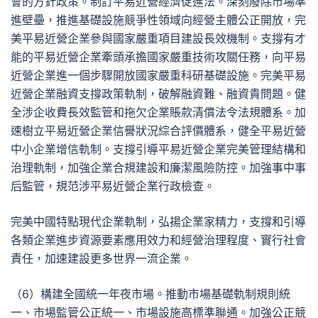
會的方針政策。制訂平易近營經濟促進法。深刻廢除市場準
進壁壘，推進基礎設施競爭性領域向經營主體公正開放，完
美平易近營企業參與國家嚴重項目建設長效機制。支撐有才
能的平易近營企業牽頭承擔國家嚴重技術攻關任務，向平易
近營企業進一個步驟開放國家嚴重科研基礎設施。完美平易
近營企業融資支撐政策軌制，破解融資難、融資貴問題。健
全涉企收費長效監管和拖欠企業賬款清償法令法規體系。加
速樹立平易近營企業信譽狀況綜合評價體系，健全平易近營
中小企業增信軌制。支撐引導平易近營企業完美管理結構和
治理軌制，加強企業合規建設和廉潔風險防控。加強事中事
后監管，規范涉平易近營企業行政檢查。
完美中國特點現代企業軌制，弘揚企業家精力，支撐和引導
各類企業進步資源要素應用效力和經營治理程度、實行社會
責任，加速建設更多世界一流企業。
（6）構建全國統一年夜市場。推動市場基礎軌制規則統
一、市場監管公正統一、市場設施高標準聯通。加強公正競