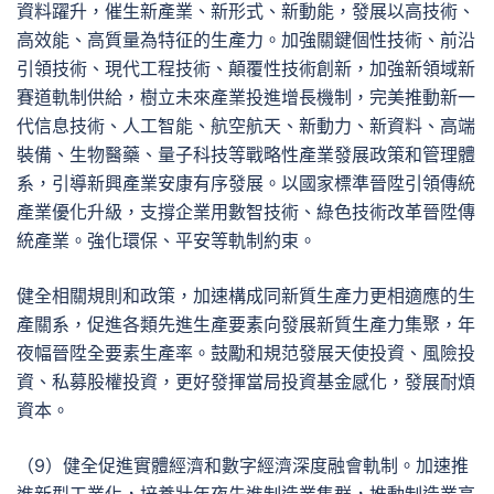
資料躍升，催生新產業、新形式、新動能，發展以高技術、
高效能、高質量為特征的生產力。加強關鍵個性技術、前沿
引領技術、現代工程技術、顛覆性技術創新，加強新領域新
賽道軌制供給，樹立未來產業投進增長機制，完美推動新一
代信息技術、人工智能、航空航天、新動力、新資料、高端
裝備、生物醫藥、量子科技等戰略性產業發展政策和管理體
系，引導新興產業安康有序發展。以國家標準晉陞引領傳統
產業優化升級，支撐企業用數智技術、綠色技術改革晉陞傳
統產業。強化環保、平安等軌制約束。
健全相關規則和政策，加速構成同新質生產力更相適應的生
產關系，促進各類先進生產要素向發展新質生產力集聚，年
夜幅晉陞全要素生產率。鼓勵和規范發展天使投資、風險投
資、私募股權投資，更好發揮當局投資基金感化，發展耐煩
資本。
（9）健全促進實體經濟和數字經濟深度融會軌制。加速推