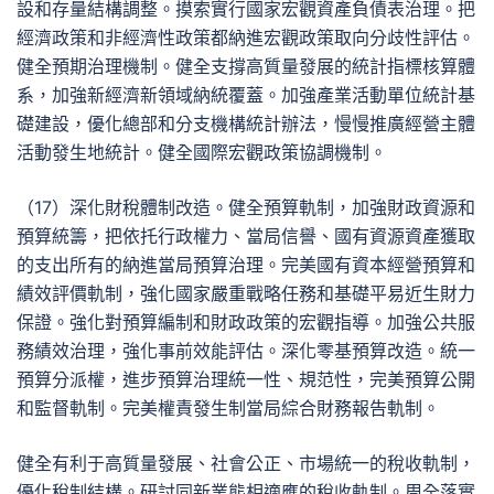
設和存量結構調整。摸索實行國家宏觀資產負債表治理。把
經濟政策和非經濟性政策都納進宏觀政策取向分歧性評估。
健全預期治理機制。健全支撐高質量發展的統計指標核算體
系，加強新經濟新領域納統覆蓋。加強產業活動單位統計基
礎建設，優化總部和分支機構統計辦法，慢慢推廣經營主體
活動發生地統計。健全國際宏觀政策協調機制。
（17）深化財稅體制改造。健全預算軌制，加強財政資源和
預算統籌，把依托行政權力、當局信譽、國有資源資產獲取
的支出所有的納進當局預算治理。完美國有資本經營預算和
績效評價軌制，強化國家嚴重戰略任務和基礎平易近生財力
保證。強化對預算編制和財政政策的宏觀指導。加強公共服
務績效治理，強化事前效能評估。深化零基預算改造。統一
預算分派權，進步預算治理統一性、規范性，完美預算公開
和監督軌制。完美權責發生制當局綜合財務報告軌制。
健全有利于高質量發展、社會公正、市場統一的稅收軌制，
優化稅制結構。研討同新業態相適應的稅收軌制。周全落實