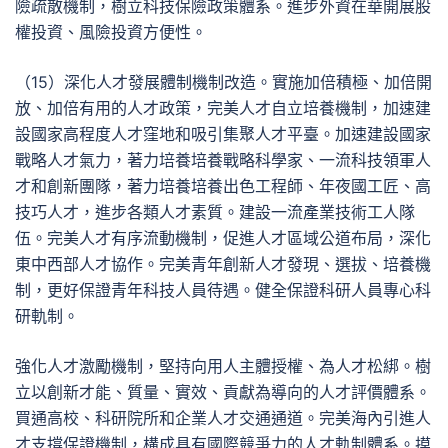
險疏散機制，樹立科技保險政策體系。進步外資在華開展股
權投資、風險投資方便性。
（15）深化人才發展體制機制改造。實施加倍積極、加倍開
放、加倍有用的人才政策，完美人才自立培養機制，加速建
設國家高程度人才窪地和吸引集聚人才平臺。加速建設國家
戰略人才氣力，著力培養培養戰略科學家、一流科技領軍人
才和創新團隊，著力培養培養出色工程師、年夜國工匠、高
技巧人才，進步各類人才素質。建設一流產業技術工人隊
伍。完美人才有序流動機制，促進人才區域公道布局，深化
東中西部人才協作。完美青年創新人才發現、選拔、培養機
制，更好保證青年科技人員待遇。健全保證科研人員專心科
研軌制。
強化人才激勵機制，堅持向用人主體授權、為人才松綁。樹
立以創新才能、質量、實效、貢獻為導向的人才評價體系。
買通高校、科研院所和企業人才交通通道。完美海內引進人
才支撐保證機制，構成具有國際競爭力的人才軌制體系。摸