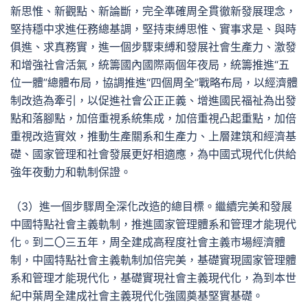
新思惟、新觀點、新論斷，完全準確周全貫徹新發展理念，
堅持穩中求進任務總基調，堅持束縛思惟、實事求是、與時
俱進、求真務實，進一個步驟束縛和發展社會生產力、激發
和增強社會活氣，統籌國內國際兩個年夜局，統籌推進“五
位一體”總體布局，協調推進“四個周全”戰略布局，以經濟體
制改造為牽引，以促進社會公正正義、增進國民福祉為出發
點和落腳點，加倍重視系統集成，加倍重視凸起重點，加倍
重視改造實效，推動生產關系和生產力、上層建筑和經濟基
礎、國家管理和社會發展更好相適應，為中國式現代化供給
強年夜動力和軌制保證。
（3）進一個步驟周全深化改造的總目標。繼續完美和發展
中國特點社會主義軌制，推進國家管理體系和管理才能現代
化。到二〇三五年，周全建成高程度社會主義市場經濟體
制，中國特點社會主義軌制加倍完美，基礎實現國家管理體
系和管理才能現代化，基礎實現社會主義現代化，為到本世
紀中葉周全建成社會主義現代化強國奠基堅實基礎。