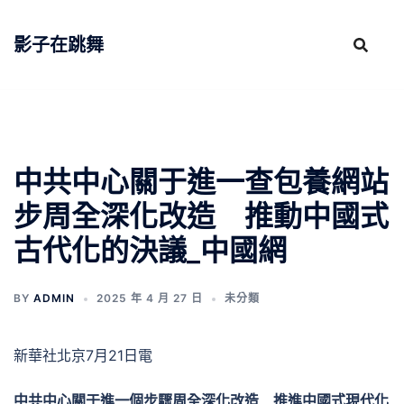
跳
至
影子在跳舞
主
要
內
容
中共中心關于進一查包養網站
步周全深化改造 推動中國式
古代化的決議_中國網
BY
ADMIN
2025 年 4 月 27 日
未分類
新華社北京7月21日電
中共中心關于進一個步驟周全深化改造 推進中國式現代化