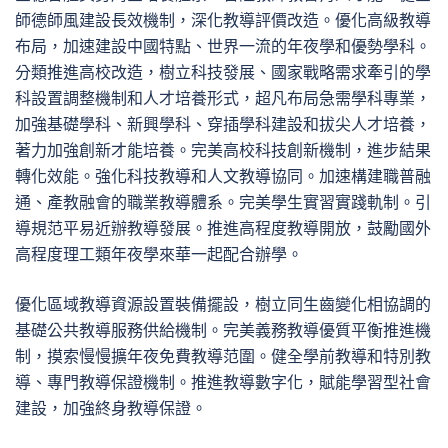
師德師風建設長效機制，深化教導評價改造。優化高級教導
布局，加速建設中國特點、世界一流的年夜學和優勢學科。
分類推進高校改造，樹立科技發展、國家戰略需求牽引的學
科設置調整機制和人才培養形式，超凡布局急需學科專業，
加強基礎學科、新興學科、穿插學科建設和拔尖人才培養，
著力加強創新才能培養。完美高校科技創新機制，進步結果
轉化效能。強化科技教導和人文教導協同。加速構建職普融
通、產教融會的職業教導體系。完美學生實習實踐軌制。引
導規范平易近辦教導發展。推進高程度教導開放，鼓勵國外
高程度理工類年夜學來華一起配合辦學。
優化區域教導資源設置裝備擺設，樹立同生齒變化相協調的
基礎公共教導服務供給機制。完美義務教導優質平衡推進機
制，摸索慢慢擴年夜免費教導范圍。健全學前教導和特別教
導、專門教導保證機制。推進教導數字化，賦能學習型社會
建設，加強終身教導保證。