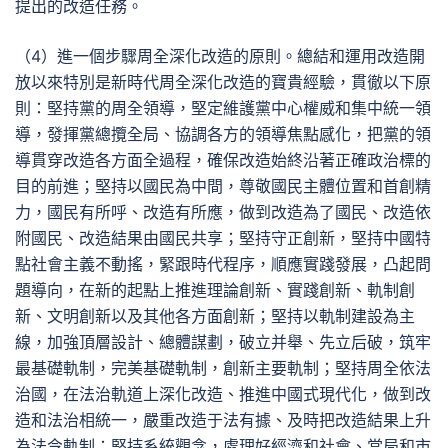
提出的改造任務。
（4）進一個步驟周全深化改造的原則。總結和運用改造開
放以來特別是新時代周全深化改造的寶貴經驗，貫徹以下原
則：堅持黨的周全領導，堅定維護黨中心權威和集中統一領
導，發揮黨總攬全局、協調各方的領導焦點感化，把黨的領
導貫穿改造各方面全過程，確保改造始終沿著正確政治標的
目的前進；堅持以國民為中間，尊敬國民主體位置和首創精
力，國民有所呼、改造有所應，做到改造為了國民、改造依
附國民、改造結果由國民共享；堅持守正創新，堅持中國特
點社會主義不動搖，緊跟時代程序，順應實踐發展，凸起問
題導向，在新的起點上推進理論創新、實踐創新、軌制創
新、文明創新以及其他各方面創新；堅持以軌制建設為主
線，加強頂層設計、總體謀劃，破立并舉、先立后破，筑牢
最基礎軌制，完美基礎軌制，創新主要軌制；堅持周全依法
治國，在法治軌道上深化改造、推進中國式現代化，做到改
造和法治相統一，嚴重改造于法有據、及時把改造結果上升
為法令軌制；堅持系統觀念，處理好經濟和社會、當局和市