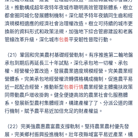
法。推動構成超年夜特年夜城市聰明高效管理新體系，樹立
都會圈同城化發展體制機制。深化賦予特年夜鎮同生齒和經
濟規模相適應的經濟社會治理權改造。樹立可持續的城市更
換新的資料形式和政策法規，加強地下綜合管廊建設和老舊
管線改革升級，深化城市
包養
平安韌性晉陞行動。
（21）鞏固和完美農村基礎經營軌制。有序推進第二輪地盤
承包到期后再延長三十年試點，深化承包地一切權、承包
權、經營權分置改造，發展農業適度規模經營。完美農業經
營體系，完美承包地經營權流轉價格構成機制，促進農平易
近一起配合經營，推動新型
包養行情
農業經營主體攙扶政策
同帶動農戶增收掛鉤。健全便捷高效的農業社會化服務體
系。發展新型農村集體經濟，構建產權了了、分派公道的運
行機制，賦予農平易近加倍充足的財產權益。
（22）完美強農惠農富農支撐軌制。堅持農業農村優先發
展，完美鄉村振興投進機制。壯年夜縣域富平易近產業，構