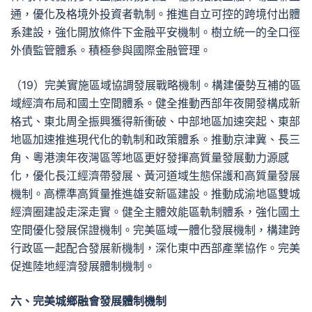
通，優化及格境外投資者軌制。推進自立可控的跨境付出體
系建設，強化開放條件下金融平安機制。樹立統一的全口徑
外債監管體系。積極參與國際金融管理。
（19）完美實施區域協調發展戰略機制。構建優勢互補的區
域經濟布局和國土空間體系。健全推動西部年夜開發構成新
格式、東北周全振興獲得新衝破、中部地區加速突起、東部
地區加速推進現代化的軌制和政策體系。推動京津冀、長三
角、粵港澳年夜灣區等地區更好發揮高質量發展動力源感
化，優化長江經濟帶發展、黃河道域生態保護和高質量發展
機制。高標準高質量推進雄安新區建設。推動成渝地區雙城
經濟圈建設走深走實。健全主體效能區軌制體系，強化國土
空間優化發展保證機制。完美區域一體化發展機制，構建跨
行政區一起配合發展新機制，深化東中西部產業協作。完美
促進陸地經濟發展體制機制。
六、完美城鄉融會發展體制機制