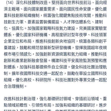
（14）深化科技體制改造。堅持面向世界科技前沿、面向經
濟主戰場、面向國家嚴重需求、面向國民性命安康，優化嚴
重科技創新組織機制，統籌強化關鍵焦點技術攻關，推動科
技創生力軍、要素設置裝備擺設、人才隊伍體系化、建制
化、協異化。加強國家戰略科技氣力建設，完美國家實驗室
體系，優化國家科研機構、高程度研討型年夜學、科技領軍
企業定位和布局，推進科技創新央地協同，統籌各類科創平
臺建設，鼓勵和規范發展新型研發機構，發揮我國超年夜規
模市場引領感化，加強創新資源統籌和氣力組織，推動科技
創新和產業創新融會發展。構建科技平安風險監測預警和應
對體系，加強科技基礎條件自立保證。健全科技社團治理軌
制。擴年夜國際科技交通一起配合，鼓勵在華設立國際科技
組織，優化高校、科研院所、科技社團對外專業交通一起配
合治理機制。
改進科技計劃治理，強化基礎研討領域、穿插前沿領域、重
點領域前瞻性、引領性布局。加強有組織的基礎研討，進步