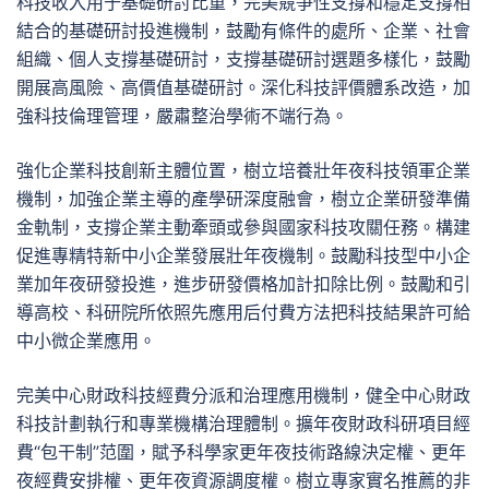
科技收入用于基礎研討比重，完美競爭性支撐和穩定支撐相
結合的基礎研討投進機制，鼓勵有條件的處所、企業、社會
組織、個人支撐基礎研討，支撐基礎研討選題多樣化，鼓勵
開展高風險、高價值基礎研討。深化科技評價體系改造，加
強科技倫理管理，嚴肅整治學術不端行為。
強化企業科技創新主體位置，樹立培養壯年夜科技領軍企業
機制，加強企業主導的產學研深度融會，樹立企業研發準備
金軌制，支撐企業主動牽頭或參與國家科技攻關任務。構建
促進專精特新中小企業發展壯年夜機制。鼓勵科技型中小企
業加年夜研發投進，進步研發價格加計扣除比例。鼓勵和引
導高校、科研院所依照先應用后付費方法把科技結果許可給
中小微企業應用。
完美中心財政科技經費分派和治理應用機制，健全中心財政
科技計劃執行和專業機構治理體制。擴年夜財政科研項目經
費“包干制”范圍，賦予科學家更年夜技術路線決定權、更年
夜經費安排權、更年夜資源調度權。樹立專家實名推薦的非