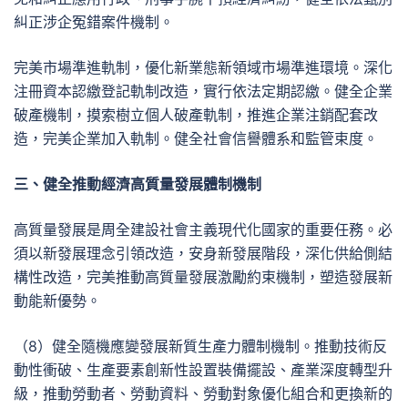
糾正涉企冤錯案件機制。
完美市場準進軌制，優化新業態新領域市場準進環境。深化
注冊資本認繳登記軌制改造，實行依法定期認繳。健全企業
破產機制，摸索樹立個人破產軌制，推進企業注銷配套改
造，完美企業加入軌制。健全社會信譽體系和監管束度。
三、健全推動經濟高質量發展體制機制
高質量發展是周全建設社會主義現代化國家的重要任務。必
須以新發展理念引領改造，安身新發展階段，深化供給側結
構性改造，完美推動高質量發展激勵約束機制，塑造發展新
動能新優勢。
（8）健全隨機應變發展新質生產力體制機制。推動技術反
動性衝破、生產要素創新性設置裝備擺設、產業深度轉型升
級，推動勞動者、勞動資料、勞動對象優化組合和更換新的