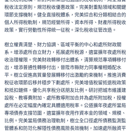
稅收法定原則，規范稅收優惠政策，完美對重點領域和關鍵
環節支撐機制。健全直接稅體系，完美綜合和分類相結合的
個人所得稅軌制，規范經營所得、資本所得、財產所得稅收
政策，實行勞動性所得統一征稅。深化稅收征管改造。
樹立權責清楚、財力協調、區域平衡的中心和處所財政關
系。增添處所自立財力，拓展處所稅源，適當擴年夜處所稅
收治理權限。完美財政轉移付出體系，清算規范專項轉移付
出，增添普通性轉移付出，晉陞市縣財力同事權相婚配水
平。樹立促進高質量發展轉移付出激勵約束機制。推進消費
稅征收環節后移并穩步下劃處所，完美增值稅留抵退稅政策
和抵扣鏈條，優化共享稅分送朋友比例。研討把城市維護建
設稅、教導費附加、處所教導附加合并為處所附加稅，授權
處所在必定幅度內確定具體適用稅率。公道擴年夜處所當局
專項債券支撐范圍，適當擴年夜用作資本金的領域、規模、
比例。完美當局債務治理軌制，樹立全口徑處所債務監測監
管體系和防范化解隱性債務風險長效機制，加速處所融資平