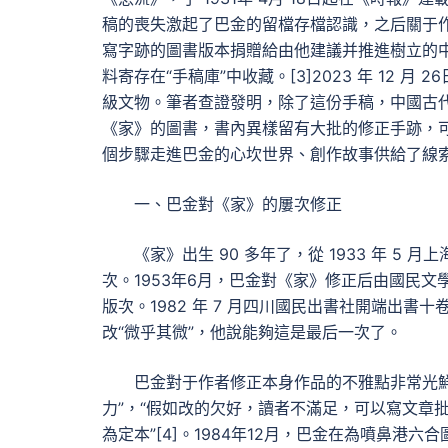
稿的喪失激起了巴金的留檔存檔認識，之后關于
寫字跡的圖書版本捐贈給由他建議并推進樹立的
料寄存在“手稿庫”中收藏。[3]2023 年 12 
級文物。筆者查證發明，除了這份手稿，中國古代文
《家》的圖書，書內異樣留有大批的修正手跡，可
個步驟走進巴金的心坎世界、創作故事供給了線
一、巴金對《家》的屢次修正
《家》出生 90 多年了，從 1933 年 5 月
次。1953年6月，巴金對《家》修正后由國民文學出書
版次。1982 年 7 月四川國民出書社開端出
改“微乎其微”，他說能夠這是最后一次了。
巴金對于作者修正本身作品的不雅點非常光
力”，“假如改的欠好，讀者不滿足，可以寫文章
為定本”[4]。1984年12月，巴金在為噴鼻港