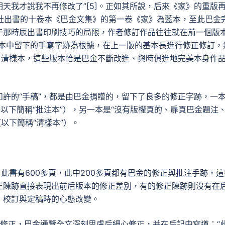
天我才說我不再修改了”[5]。正如其所說，后來《家》的重版
民出書社出書的十卷本《巴金文集》的第一卷《家》為藍本，至此巴金
于那時辰出書印刷技巧的局限，作者修訂作品往往就在前一個版
版本中留下的手寫字跡為根據，在上一版的基本長進行修正修訂，
、清樣本，這些版本恰是巴金不斷改進、與時俱進地完美本身作
許的“手稿”，都是由巴金捐贈的，留下了良多的修正字跡，一
”（以下簡稱“批注本”），另一本是“沒有版權頁的、扉頁巴金題注
以下簡稱“清樣本”）。
此書有600多頁，此中200多頁都有巴金的修正與批注手跡，這
正陳跡直接表現出前后版本的修正差別，有的修正陳跡則沒有在
、校訂與定稿時的心態改變。
主要修正，巴金通覽全文深刻思慮后細心修正，并在后記中寫道：“