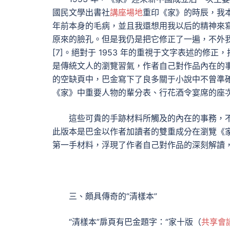
國民文學出書社
講座場地
重印《家》的時辰，我
年前本身的毛病，並且我還想用我以后的精神來
原來的臉孔。但是我仍是把它修正了一遍，不外
[7]。絕對于 1953 年的重視于文字表述的
是傳統文人的瀏覽習氣，作者自己對作品內在的
的空缺頁中，巴金寫下了良多關于小說中不曾準
《家》中重要人物的輩分表、行花酒令宴席的座次
這些可貴的手跡材料所觸及的內在的事務，
此版本是巴金以作者加讀者的雙重成分在瀏覽《
第一手材料，浮現了作者自己對作品的深刻解讀
三、頗具傳奇的“清樣本”
“清樣本”扉頁有巴金題字：“家十版（
共享會