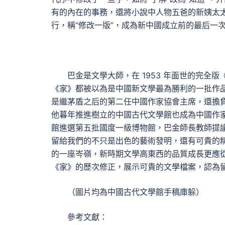
有的內在的事務，還將小說中人物五爸的新姨太太—
行，稱“修改一版”，成為新中國成立前的最后一
巴金是文學大師，在 1953 年面世的完
《家》都被以為是中國新文學最為勝利的一批作品，
是繼茅盾之后的第二任中國作家協會主席，還擔
他暮年推進樹立的中國古代文學館也成為中國作家協會
館進選第五批國度一級博物館，巴金師長教師提議
留給我們的不只是出色的藝術發明，還有可貴的
的一座岑嶺，新時期文學高東西的品質成長更應從
《家》的歷次修正，展示可貴的文學檔案，認為
（圖片均為中國古代文學館手稿庫躲）
參考文獻：