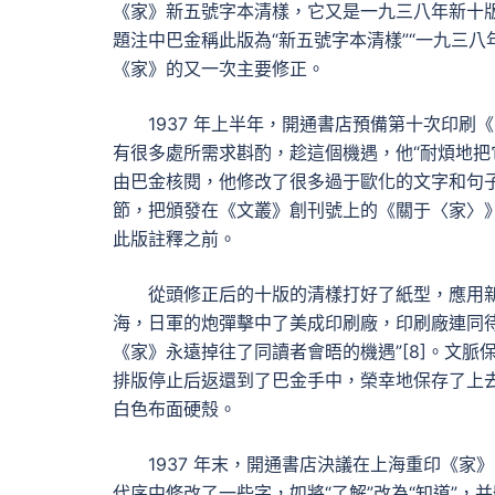
《家》新五號字本清樣，它又是一九三八年新十版
題注中巴金稱此版為“新五號字本清樣”“一九三
《家》的又一次主要修正。
1937 年上半年，開通書店預備第十次印
有很多處所需求斟酌，趁這個機遇，他“耐煩地把
由巴金核閱，他修改了很多過于歐化的文字和句
節，把頒發在《文叢》創刊號上的《關于〈家〉
此版註釋之前。
從頭修正后的十版的清樣打好了紙型，應用新
海，日軍的炮彈擊中了美成印刷廠，印刷廠連同
《家》永遠掉往了同讀者會晤的機遇”[8]。文脈
排版停止后返還到了巴金手中，榮幸地保存了上
白色布面硬殼。
1937 年末，開通書店決議在上海重印《
代序中修改了一些字，如將“了解”改為“知道”，