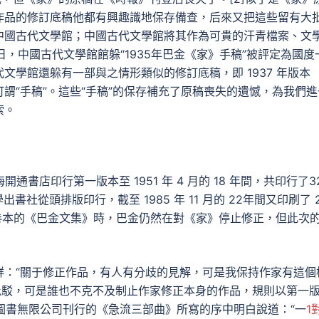
作品的修訂底稿他都有興趣識地保存備查，后來又把這些留有大
中國古代文學館；中國古代文學館將其作為可貴的汗青檔案、文
月 26日，中國古代文學館館躲“1935年巴金《家》手稿”被評定為國度
學館還躲有一部與之情形類似的修訂底稿，即 1937 年版本
謂“手稿”。這些“手稿”的保存補充了原稿喪失的遺憾，為我們進
索。
上海開通書店印行第一版本至 1951 年 4 月的 18 年間，共印行了3
社從頭排版印行，截至 1985 年 11 月的 22年間又印刷了 
書十卷本的《巴金文集》時，巴金仍然在對《家》停止修正，但此次
鮮：“關于修正作品，有人有分歧的見解，可是我保持作家有這個
批駁，可是誰也不克不及制止作家修正本身的作品，規則以第一
六合圖書無限公司刊行的《急流三部曲》所寫的序中明白說道：“一
1