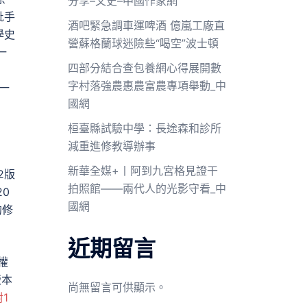
分享–文史–中國作家網
批手
酒吧緊急調車運啤酒 億嵐工廠直
學史
營蘇格蘭球迷險些“喝空”波士頓
一
四部分結合查包養網心得展開數
字村落強農惠農富農專項舉動_中
一
國網
桓臺縣試驗中學：長途森和診所
減重進修教導辦事
新華全媒+丨阿到九宮格見證干
2版
拍照館——兩代人的光影守看_中
20
國網
的修
近期留言
權
版本
尚無留言可供顯示。
對1