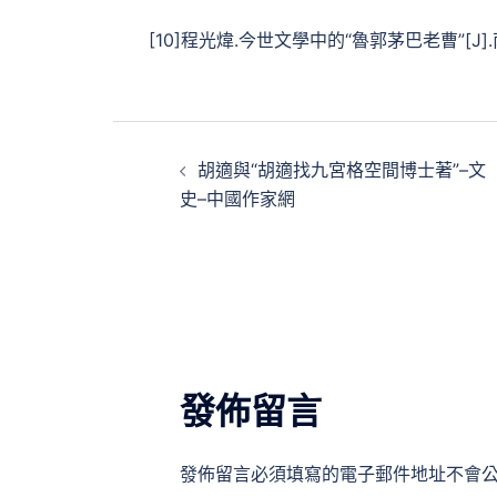
[10]程光煒.今世文學中的“魯郭茅巴老曹”[J].南邊文
文
胡適與“胡適找九宮格空間博士著”–文
章
史–中國作家網
導
覽
發佈留言
發佈留言必須填寫的電子郵件地址不會