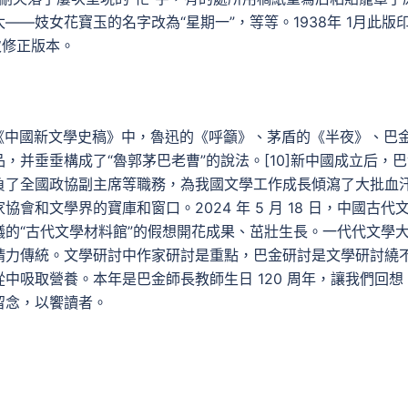
—妓女花寶玉的名字改為“星期一”，等等。1938年 1月此版
次修正版本。
全版《中國新文學史稿》中，魯迅的《呼籲》、茅盾的《半夜》、巴
并垂垂構成了“魯郭茅巴老曹”的說法。[10]新中國成立后，
負了全國政協副主席等職務，為我國文學工作成長傾瀉了大批血
和文學界的寶庫和窗口。2024 年 5 月 18 日，中國古代
的“古代文學材料館”的假想開花成果、茁壯生長。一代代文學
精力傳統。文學研討中作家研討是重點，巴金研討是文學研討繞
中吸取營養。本年是巴金師長教師生日 120 周年，讓我們回想
留念，以饗讀者。