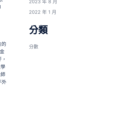
2023 年 8 月
印
2022 年 1 月
分類
金的
分數
巴金
汗，
文學
大師
不外