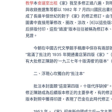
教學
本
會議室出租
《家》我至多修正過八遍，到明
與收錄進選集等都以 1982 年 7 月四川國
成了長達半個世紀的對于《家》的修正修訂。由
圖書中直接用筆修改、圈改、涂改，[6]以這些
后排版付印，這些“過渡”版本往往被稱為修訂本
見證。
今朝在中國古代文學館手稿庫中保存有兩部如
“寫滿了批注的 1935 年開通書店第四版《家》
有大批修正陳跡的‘一九三七年十版清樣’的版本”（
二、浮現心坎獨白的“批注本”
批注本封面題“這是第四版，十版代序缺掉”。
修正陳跡成為后續版本修正的主要參考，有的修
版本對照中獲得印證，表現了巴金在此時代修正
1953 年，《家》迎來新中國成立后一次