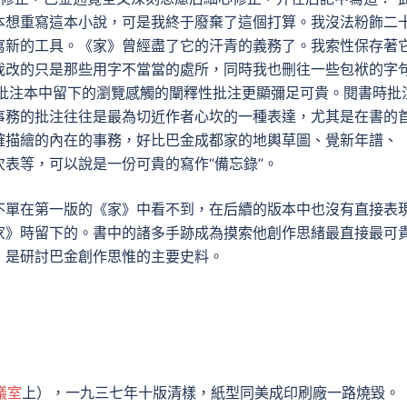
本想重寫這本小說，可是我終于廢棄了這個打算。我沒法粉飾二
寫新的工具。《家》曾經盡了它的汗青的義務了。我索性保存著
我改的只是那些用字不當當的處所，同時我也刪往一些包袱的字句
修正，批注本中留下的瀏覽感觸的闡釋性批注更顯彌足可貴。閱書時批
事務的批注往往是最為切近作者心坎的一種表達，尤其是在書的
確描繪的內在的事務，好比巴金成都家的地輿草圖、覺新年譜、
表等，可以說是一份可貴的寫作“備忘錄”。
不單在第一版的《家》中看不到，在后續的版本中也沒有直接表
家》時留下的。書中的諸多手跡成為摸索他創作思緒最直接最可
，是研討巴金創作思惟的主要史料。
議室
上），一九三七年十版清樣，紙型同美成印刷廠一路燒毀。