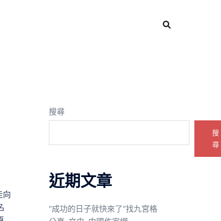
搜尋
搜
尋
近期文章
走向
名
“成功的日子就快來了”找九宮格
原