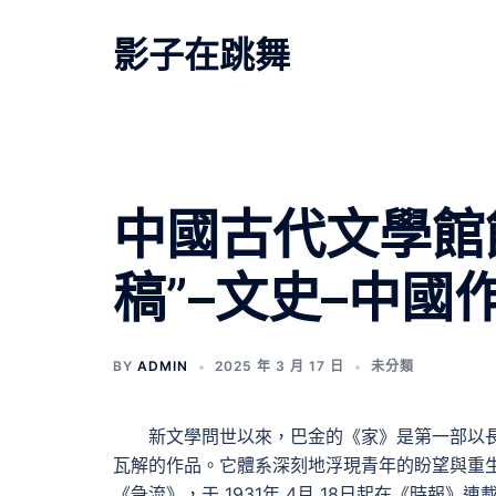
跳
至
影子在跳舞
主
要
內
容
中國古代文學館
稿”–文史–中
BY
ADMIN
2025 年 3 月 17 日
未分類
新文學問世以來，巴金的《家》是第一部以
瓦解的作品。它體系深刻地浮現青年的盼望與重生
《急流》，于 1931年 4月 18日起在《時報