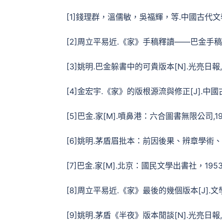
[1]錢理群，溫儒敏，吳福輝，等.中國古代文學三
[2]周立平易近.《家》手稿釋讀——巴金手稿研討系
[3]姚明.巴金躲書中的可貴版本[N].光亮日報,202
[4]金宏宇.《家》的版根源流與修正[J].中國古代
[5]巴金.家[M].噴鼻港：六合圖書無限公司,1985
[6]姚明.茅盾眉批本：前因後果、辨章學術、往偽存真
[7]巴金.家[M].北京：國民文學出書社，1953:
[8]周立平易近.《家》最後的幾個版本[J].文學教導(
[9]姚明.茅盾《半夜》版本閒談[N].光亮日報,202