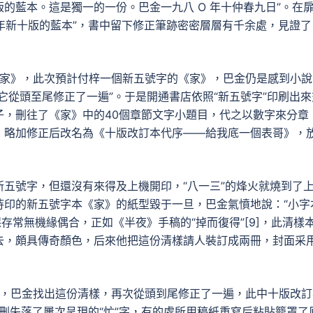
的藍本。這是獨一的一份。巴金一九八 O 年十仲春九日”。在
八年新十版的藍本”，書中留下修正筆跡密密層層有千余處，見證了
刷《家》，此次預計付梓一個新五號字的《家》，巴金仍是感到小說
它從頭至尾修正了一遍”。于是開通書店依照“新五號字”印刷出來
子，刪往了《家》中的40個章節文字小題目，代之以數字來分章
》略加修正后改名為《十版改訂本代序——給我底一個表哥》，
五號字，但還沒有來得及上機開印，“八一三”的烽火就燒到了
待印的新五號字本《家》的紙型毀于一旦，巴金氣憤地說：“小字
保存常無機緣偶合，正如《半夜》手稿的“掉而復得”[9]，此清樣
去，頗具傳奇顏色，后來他把這份清樣請人裝訂成兩冊，封面采
家》，巴金找出這份清樣，再次從頭到尾修正了一遍，此中十版改訂
并刪失落了屢次呈現的“忙”字，有的處所用稿紙重寫后粘貼籠罩了