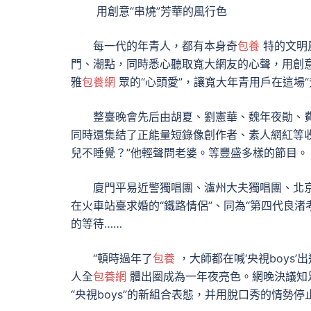
用創意“串燒”芳華的風行色
每一代的年青人，都有本身奇
包養
特的文明
門、潮點，同時悉心聽取寬大網友的心聲，用創
雅
包養網
眾的“心頭愛”，讓寬大年青用戶在這場
整臺晚會先后由胡夏、劉憲華、魏年夜勛、費
同時還集結了正能量短錄像創作者、素人網紅等
兒不睡覺？”他輕聲問老婆。等豐盛多樣的節目。
廈門平易近警獨唱團、瀘州大夫獨唱團、北京
在火車站臺求婚的“鐵路情侶”、同為“第四代良渚
的等待……
“頓時過年了
包養
，大師都在喊‘央視boys’
人全
包養網
體出圈成為一年夜亮色。網晚決議知足
“央視boys”的新組合表態，并用脫口秀的情勢停