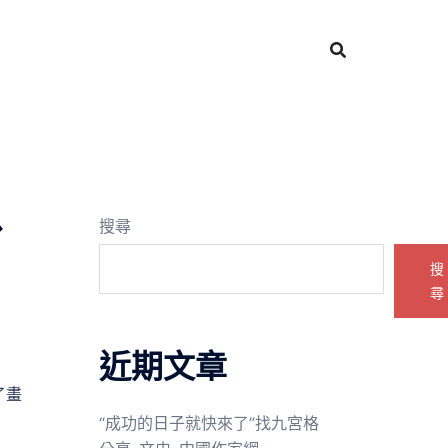
以
搜尋
搜
尋
近期文章
了畫
“成功的日子就快來了”找九宮格