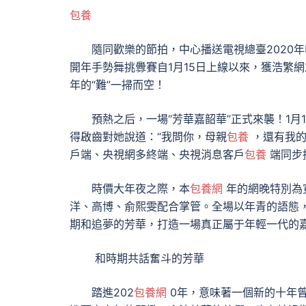
包養
隨同歡樂的節拍，中心播送電視總臺2020年收
開年手勢舞挑釁賽自1月15日上線以來，獲浩繁
年的“難”一掃而空！
預熱之后，一場“芳華嘉韶華”正式來襲！1月1
得啟齒對她說道：“我問你，母親
包養
，還有我的
戶端、央視網多終端、央視消息客戶
包養
端同步
時價大年夜之際，本
包養網
年的網晚特別為
洋、高博、俞熙雯配合掌管。全場以年青的語態
期和追夢的芳華，打造一場真正屬于年輕一代的
和時期共話奮斗的芳華
踏進202
包養網
0年，意味著一個新的十年曾經