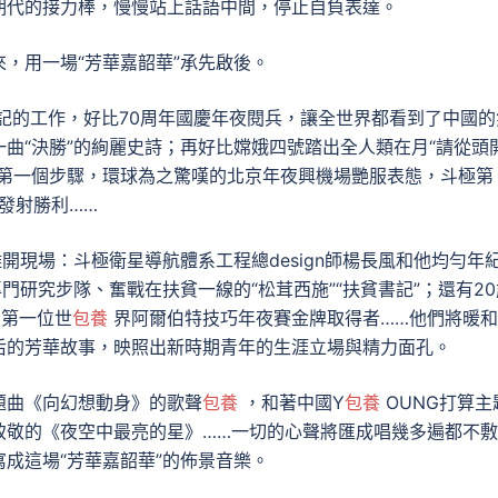
期代的接力棒，慢慢站上話語中間，停止自負表達。
用一場“芳華嘉韶華”承先啟後。
記的工作，好比70周年國慶年夜閱兵，讓全世界都看到了中國的
曲“決勝”的絢麗史詩；再好比嫦娥四號踏出全人類在月“請從頭
的第一個步驟，環球為之驚嘆的北京年夜興機場艷服表態，斗極第
發射勝利……
現場：斗極衛星導航體系工程總design師楊長風和他均勻年紀
門研究步隊、奮戰在扶貧一線的“松茸西施”“扶貧書記”；還有20
的第一位世
包養
界阿爾伯特技巧年夜賽金牌取得者……他們將暖
后的芳華故事，映照出新時期青年的生涯立場與精力面孔。
曲《向幻想動身》的歌聲
包養
，和著中國Y
包養
OUNG打算主
致敬的《夜空中最亮的星》……一切的心聲將匯成唱幾多遍都不
成這場“芳華嘉韶華”的佈景音樂。