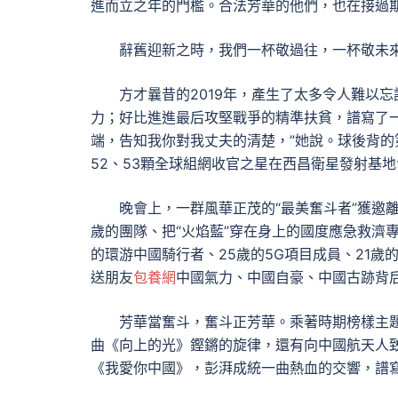
進而立之年的門檻。合法芳華的他們，也在接過
辭舊迎新之時，我們一杯敬過往，一杯敬未來，
方才曩昔的2019年，產生了太多令人難以忘
力；好比進進最后攻堅戰爭的精準扶貧，譜寫了一
端，告知我你對我丈夫的清楚，”她說。球後背
52、53顆全球組網收官之星在西昌衛星發射基地
晚會上，一群風華正茂的“最美奮斗者”獲邀離開
歲的團隊、把“火焰藍”穿在身上的國度應急救濟專
的環游中國騎行者、25歲的5G項目成員、21歲
送朋友
包養網
中國氣力、中國自豪、中國古跡背
芳華當奮斗，奮斗正芳華。乘著時期榜樣主題
曲《向上的光》鏗鏘的旋律，還有向中國航天人
《我愛你中國》，彭湃成統一曲熱血的交響，譜寫