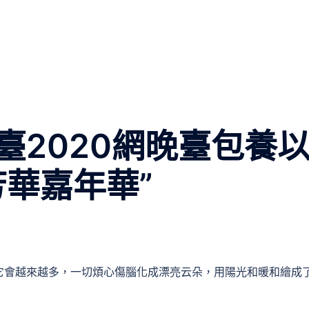
臺2020網晚臺包養
芳華嘉年華”
它會越來越多，一切煩心傷腦化成漂亮云朵，用陽光和暖和繪成