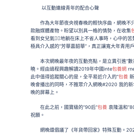
以互動連線青年的配合心聲
作為大年節夜央視春晚的輕快序曲，網晚不只在
款融媒體產物。盼望以別具一格的情勢，在收集
看到女兒氣地躺在床上不省人事時，心中的
極具介入感的“芳華嘉韶華”，真正讓寬大年青用
本次網晚最年夜的互動亮點，是立異引進“數書
曉。經由過程興趣解讀2019年中國inte
包養網
r
此中值得追蹤關心的是，全平易近介入的“
包養
新
晚會播出的同時，不雅眾介入網晚#2020 我的
晚的屏幕上。
在此之前，國寶級的“90后”
包養
袁隆溫和“8
祝願。
網晚還倡議了《年貨帶回家》特殊互動。202