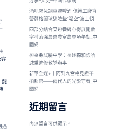
分享–文史–中國作家網
酒吧緊急調車運啤酒 億嵐工廠直
營蘇格蘭球迷險些“喝空”波士頓
”
一
四部分結合查包養網心得展開數
字村落強農惠農富農專項舉動_中
國網
由
桓臺縣試驗中學：長途森和診所
像客
減重進修教導辦事
新華全媒+丨阿到九宮格見證干
拍照館——兩代人的光影守看_中
、龍
國網
時
近期留言
尚無留言可供顯示。
則邁