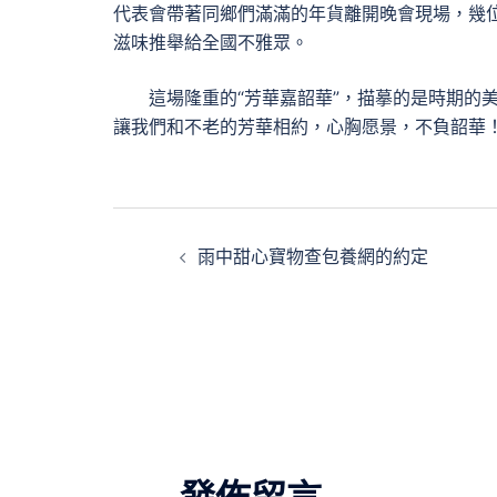
代表會帶著同鄉們滿滿的年貨離開晚會現場，幾
滋味推舉給全國不雅眾。
這場隆重的“芳華嘉韶華”，描摹的是時期的美
讓我們和不老的芳華相約，心胸愿景，不負韶華
文
雨中甜心寶物查包養網的約定
章
導
覽