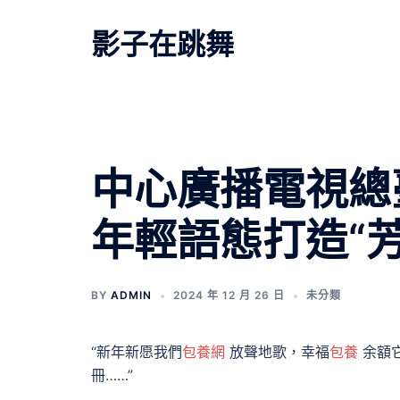
跳
至
影子在跳舞
主
要
內
容
中心廣播電視總
年輕語態打造“
BY
ADMIN
2024 年 12 月 26 日
未分類
“新年新愿我們
包養網
放聲地歌，幸福
包養
余額
冊……”