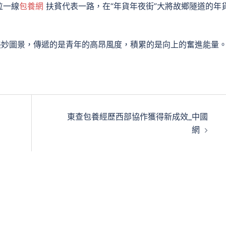
位一線
包養網
扶貧代表一路，在“年貨年夜街”大將故鄉隧道的年
妙圖景，傳遞的是青年的高昂風度，積累的是向上的奮進能量
！
東查包養經歷西部協作獲得新成效_中國
網