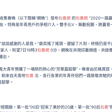
集春晚（以下簡稱“網晚”）發布
包養網
的
包養網
“2020一路贏
網友，特殊是年青用戶的爭相介入。雙手比V、舞動祝願，將曩昔
“該說感謝的人是我。”裴奕搖了搖頭，遲疑了片刻，終極仍是不
家人，盼望7日19時3
包養網
0分，網晚在央視綜藝頻道、央錄
播出。
寬大青年預備了一場熱烈熱心的“芳華嘉韶華”。晚會由尼格買提
，和來自天南地
包養
北、各行各業的年青伴侶們一路致敬奔馳的
嘉韶華。
開啟。第一批“00后”迎來了美妙的20歲，第一批“90后
包養
”