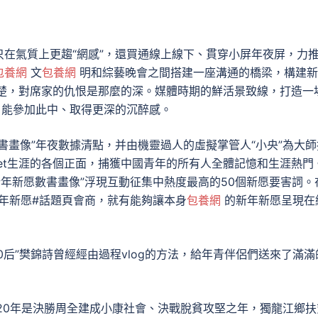
氣質上更趨“網感”，還買通線上線下、貫穿小屏年夜屏，力
包養網
文
包養網
明和綜藝晚會之間搭建一座溝通的橋梁，構建新
苦楚，對席家的仇恨是那麼的深。媒體時期的鮮活景致線，打造一
戶能參加此中、取得更深的沉醉感。
畫像”年夜數據清點，并由機靈過人的虛擬掌管人“小央”為大師
net生涯的各個正面，捕獲中國青年的所有人全體記憶和生涯熱門
年新愿數書畫像”浮現互動征集中熱度最高的50個新愿要害詞。
新年新愿#話題頁會商，就有能夠讓本身
包養網
的新年新愿呈現在
0后”樊錦詩曾經經由過程vlog的方法，給年青伴侶們送來了滿滿
0年是決勝周全建成小康社會、決戰脫貧攻堅之年，獨龍江鄉扶