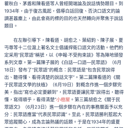
瞿秋白、茅盾和陳看道等人曾經開端論及說話情勢題目。到
1934年，由于復古風起，倡導白話回復、否決口語文的論
調甚囂塵上，由此會商的標的目的也天然轉向并聚焦于說話
題目。
在左聯引導下，陳看道、胡愈之、葉紹鈞、陳子展、夏
丏尊等十二位滬上著名文士倡議捍衛口語文的活動。他們約
定采用“民眾語”稱號，以《申報·不受拘束談》等為陣地頒發
系列文章。第一篇陳子展的《白話—口語—民眾語》（6月
18日）發布了“民眾語”的概念：民眾語是“包含民眾說得
出、聽得懂、看得清楚的說話文字”。第二篇陳看道的《關
于民眾語文學的扶植》（6月19日）對概念作進一個步驟完
美，指出“寫也必定要顧到”，民眾語要讓民眾“說得出，聽得
懂，寫得順乎，看得清楚”
小樹屋
。第三篇胡愈之《關于民
眾語文》（6月23日）進一個步驟在內在的事務層面予以充
分：民眾語應當“代表民眾認識”。至此，民眾語勝利惹起大
眾追蹤關心，成為言論熱議的話題。于是在1934年的盛夏