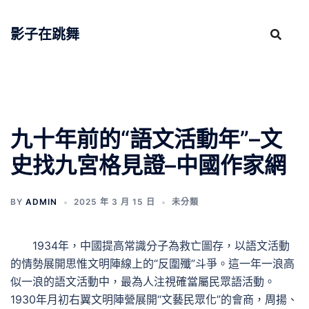
跳
至
影子在跳舞
主
要
內
容
九十年前的“語文活動年”–文
史找九宮格見證–中國作家網
BY
ADMIN
2025 年 3 月 15 日
未分類
1934年，中國提高常識分子為救亡圖存，以語文活動
的情勢展開思惟文明陣線上的“反圍殲”斗爭。這一年一浪高
似一浪的語文活動中，最為人注視確當屬民眾語活動。
1930年月初右翼文明陣營展開“文藝民眾化”的會商，周揚、