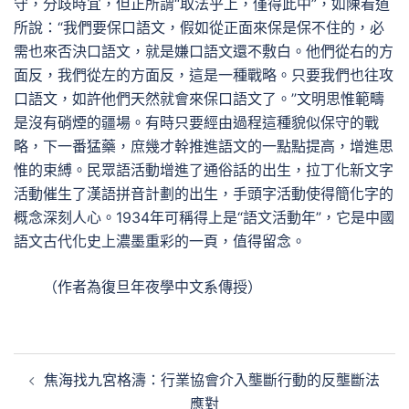
守，分歧時宜，但正所謂“取法乎上，僅得此中”，如陳看道
所說：“我們要保口語文，假如從正面來保是保不住的，必
需也來否決口語文，就是嫌口語文還不敷白。他們從右的方
面反，我們從左的方面反，這是一種戰略。只要我們也往攻
口語文，如許他們天然就會來保口語文了。”文明思惟範疇
是沒有硝煙的疆場。有時只要經由過程這種貌似保守的戰
略，下一番猛藥，庶幾才幹推進語文的一點點提高，增進思
惟的束縛。民眾語活動增進了通俗話的出生，拉丁化新文字
活動催生了漢語拼音計劃的出生，手頭字活動使得簡化字的
概念深刻人心。1934年可稱得上是“語文活動年”，它是中國
語文古代化史上濃墨重彩的一頁，值得留念。
（作者為復旦年夜學中文系傳授）
文
焦海找九宮格濤：行業協會介入壟斷行動的反壟斷法
章
應對