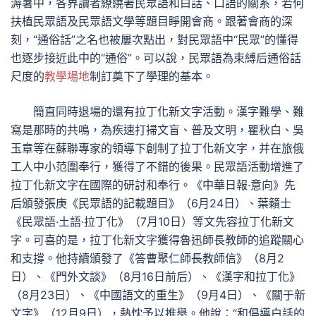
溽暑中，各界讀者繚繞著民眾語和白話、口語的關系，若何
扶植民眾語及民眾語文學等題目睜開會商。跟著會商的深
刻，“通俗話”之名也被屢次點出，對民眾語中“民眾”的懂得
也逐步接近此中的“通俗”。可以說，民眾語為束縛后通俗話
尺度的
教學場地
制訂奠下了學理的基本。
簡直同時退場的還有拉丁化新文字活動。漢字難學、難
寫是那時的共鳴，為疾速打掃文盲、普及文明，瞿秋白、吳
玉章等在蘇聯專家的領導下創制了拉丁化新文字，并在旅俄
工人中小范圍奉行，獲得了不錯的後果。民眾語活動增進了
拉丁化新文字在國際的研討和奉行。《中華日報·意向》先
后頒發張庚《民眾語的記載題目》（6月24日）、葉籟士
《民眾語·土語·拉丁化》（7月10日）等文先容拉丁化新文
字。可喜的是，拉丁化新文字獲得魯迅師長教師的追蹤關心
和支撐。他持續頒發了《答曹聚仁師長教師信》（8月2
日）、《門外文談》（8月16日前后）、《漢字和拉丁化》
（8月23日）、《中國語文的重生》（9月4日）、《關于新
文字》（12月9日），熱忱予以推舉。他說：“和倡導白話的