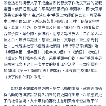
等也熟悉到拼音文字不成能當即代替漢字作為民眾語的記載
東西。他們把目光投向平易近間風行的“手頭字”，即“大眾手
頭書寫的字體”。由於這些字“手頭上大師都這么寫，可是書
本上并不這么印”，所以假如能用到印刷上往，使得文字易
識、易寫，則更可以或許惠及民眾。1935年春，陳看道結
合豐子愷、葉圣陶、郭沫若、胡愈之等各界人士二百余人以
及太白、世界常識社、唸書生涯社、文學社、重生活周刊
社、古代雜志社等15個雜志社頒發《奉行手頭字緣起》及
《手頭字第一期字匯》（收字300個）。《論語》《太白》
《譯文》等刊物率先呼應，采用手頭字印刷。奉行手頭字是
我國古代文明史上一次主要的簡化漢字活動。手頭字增進了
1935年《第一批簡體字表》的頒行，年夜部門為1956年
《漢字簡化計劃》采用。
說話是不竭成長變更的。語文活動的本意，就是經由過
程活動的方法將說話持久積聚的變更開釋出來，以順應變更
了的社會語境。九十年前的部門主意明天看來也許過于保