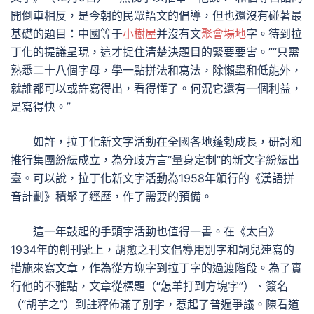
開倒車相反，是今朝的民眾語文的倡導，但也還沒有碰著最
基礎的題目：中國等于
小樹屋
并沒有文
聚會場地
字。待到拉
丁化的提議呈現，這才捉住清楚決題目的緊要要害。”“只需
熟悉二十八個字母，學一點拼法和寫法，除懶蟲和低能外，
就誰都可以或許寫得出，看得懂了。何況它還有一個利益，
是寫得快。”
如許，拉丁化新文字活動在全國各地蓬勃成長，研討和
推行集團紛紜成立，為分歧方言“量身定制”的新文字紛紜出
臺。可以說，拉丁化新文字活動為1958年頒行的《漢語拼
音計劃》積聚了經歷，作了需要的預備。
這一年鼓起的手頭字活動也值得一書。在《太白》
1934年的創刊號上，胡愈之刊文倡導用別字和詞兒連寫的
措施來寫文章，作為從方塊字到拉丁字的過渡階段。為了實
行他的不雅點，文章從標題（“怎羊打到方塊字”）、簽名
（“胡芋之”）到註釋佈滿了別字，惹起了普遍爭議。陳看道