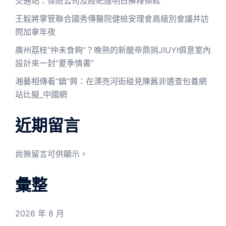
交通站：保險公司及經紀應明白解釋條款
王毅將掌管聯合國秀傳醫院健檢安理會高級別會議并訪
問加拿年夜
廣州荔枝“仲未食夠”？晚熟的新龍帝鼎捎JIUYI俱意室內
設計來一封“夏季情書”
湘藝相傳看“鎮”興：在漂亮河街碰見陳舊非遺查包養網
站比擬_中國網
近期留言
尚無留言可供顯示。
彙整
2026 年 8 月