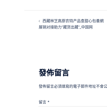
文
西藏林芝高原农特产品查甜心包養網
章
展销对接助力“藏货出藏”_中国网
導
覽
發佈留言
發佈留言必須填寫的電子郵件地址不會
留言
*