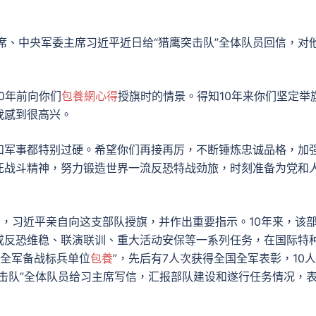
席、中央军委主席习近平近日给“猎鹰突击队”全体队员回信，对
0年前向你们
包養網心得
授旗时的情景。得知10年来你们坚定举
我感到很高兴。
和军事都特别过硬。希望你们再接再厉，不断锤炼忠诚品格，加
死战斗精神，努力锻造世界一流反恐特战劲旅，时刻准备为党和
4月，习近平亲自向这支部队授旗，并作出重要指示。10年来，该
成反恐维稳、联演联训、重大活动安保等一系列任务，在国际特
“全军备战标兵单位
包養
”，先后有7人次获得全国全军表彰，10
突击队”全体队员给习主席写信，汇报部队建设和遂行任务情况，