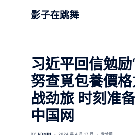
跳
至
影子在跳舞
主
要
內
容
习近平回信勉励
努查覓包養價格
战劲旅 时刻准
中国网
BY
ADMIN
2024 年 4 月 17 日
未分類