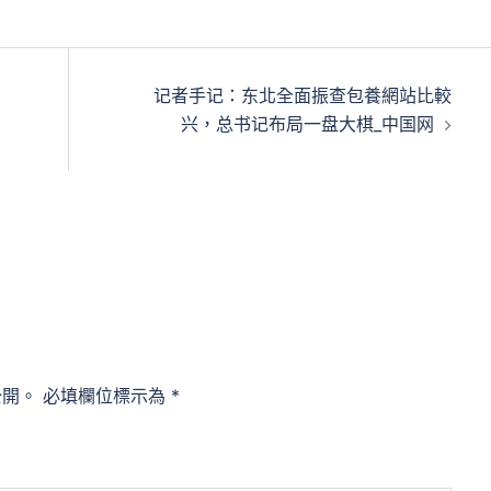
记者手记：东北全面振查包養網站比較
兴，总书记布局一盘大棋_中国网
公開。
必填欄位標示為
*