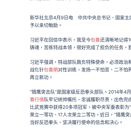
新华社北京4月9日电 中共中央总书记、国家主
予以亲切勉励。
习近平在回信中表示，我至今
包養
还清晰地记得1
铸魂，苦练特战本领，很好完成了担负的任务，
习近平强调，特战部队肩负特殊使命，必须政治
战化针
包養網
对性训练，发扬一不怕苦、二不怕
再立新功。
“猎鹰突击队”是国家级反恐拳头部队。2014年
養行情
队牢记统帅嘱托，忠诚履职尽责，出色完
比武竞赛中获得20多项冠军，被中央军委表彰为
荣立一等功、17人次荣立二等功。近日，“猎鹰
当好反恐拳头、坚决履行使命的信念和决心。