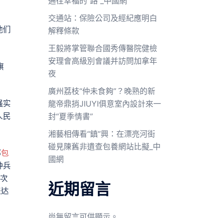
通往幸福的“路”_中國網
交通站：保險公司及經紀應明白
他们
解釋條款
王毅將掌管聯合國秀傳醫院健檢
安理會高級別會議并訪問加拿年
旗
夜
廣州荔枝“仲未食夠”？晚熟的新
强实
龍帝鼎捎JIUYI俱意室內設計來一
人民
封“夏季情書”
湘藝相傳看“鎮”興：在漂亮河街
碰見陳舊非遺查包養網站比擬_中
部
包
國網
种兵
人次
近期留言
表达
尚無留言可供顯示。