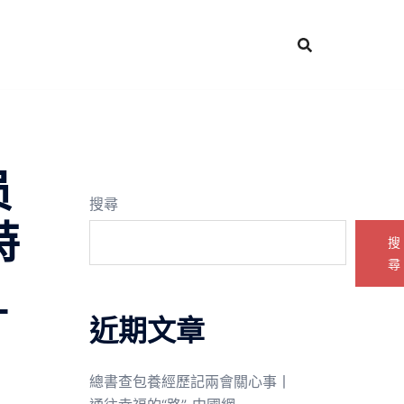
员
搜尋
特
搜
尋
_
近期文章
總書查包養經歷記兩會關心事丨