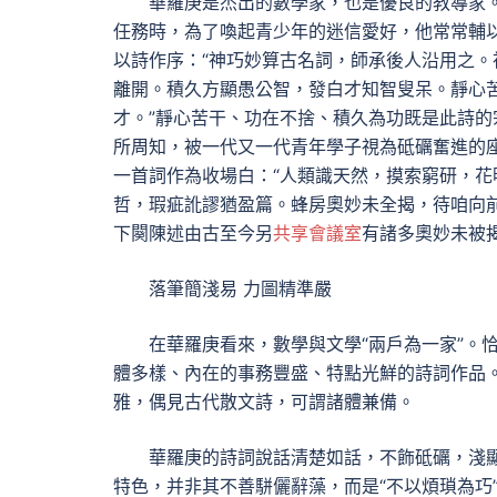
華羅庚是杰出的數學家，也是優良的教導家
任務時，為了喚起青少年的迷信愛好，他常常輔以
以詩作序：“神巧妙算古名詞，師承後人沿用之
離開。積久方顯愚公智，發白才知智叟呆。靜心
才。”靜心苦干、功在不捨、積久為功既是此詩
所周知，被一代又一代青年學子視為砥礪奮進的
一首詞作為收場白：“人類識天然，摸索窮研，
哲，瑕疵訛謬猶盈篇。蜂房奧妙未全揭，待咱向
下闋陳述由古至今另
共享會議室
有諸多奧妙未被
落筆簡淺易 力圖精準嚴
在華羅庚看來，數學與文學“兩戶為一家”。
體多樣、內在的事務豐盛、特點光鮮的詩詞作品
雅，偶見古代散文詩，可謂諸體兼備。
華羅庚的詩詞說話清楚如話，不飾砥礪，淺
特色，并非其不善駢儷辭藻，而是“不以煩瑣為巧