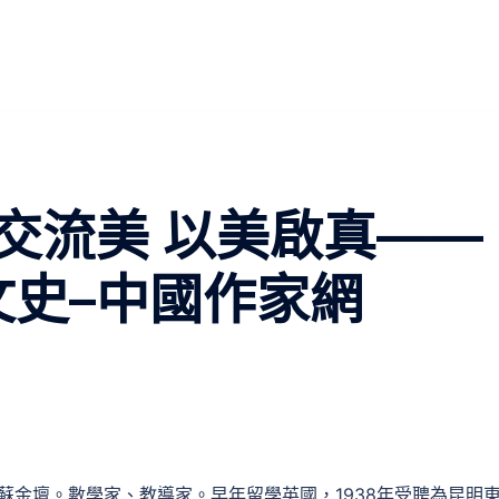
交流美 以美啟真——
文史–中國作家網
于江蘇金壇。數學家、教導家。早年留學英國，1938年受聘為昆明