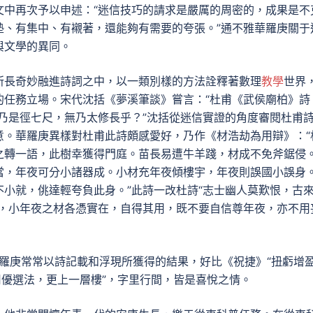
文中再次予以申述：“迷信技巧的請求是嚴厲的周密的，成果是不
墊、有集中、有襯著，還能夠有需要的夸張。”通不雅華羅庚關于
與文學的異同。
所長奇妙融進詩詞之中，以一類別樣的方法詮釋著數理
教學
世界
的任務立場。宋代沈括《夢溪筆談》嘗言：“杜甫《武侯廟柏》詩
圍乃是徑七尺，無乃太修長乎？”沈括從迷信實證的角度審閱杜甫
意。華羅庚異樣對杜甫此詩頗感愛好，乃作《材浩劫為用辯》：“
之轉一語，此樹幸獲得門庭。苗長易遭牛羊踐，材成不免斧鋸侵
當，年夜可分小諸器成。小材充年夜傾樓宇，年夜則誤國小誤身
小就，佻達輕夸負此身。”此詩一改杜詩“志士幽人莫歎恨，古
身，小年夜之材各憑實在，自得其用，既不要自信尊年夜，亦不用
，華羅庚常常以詩記載和浮現所獲得的結果，好比《祝捷》“扭虧增
用優選法，更上一層樓”，字里行間，皆是喜悅之情。