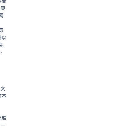
科普
羅庚
兩
眾
時以
先
，
多文
可不
這般
為一