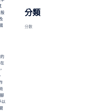
感
分類
了殷
及
國
分數
對的
庚在
，
，
作
術
但腳
予以
關