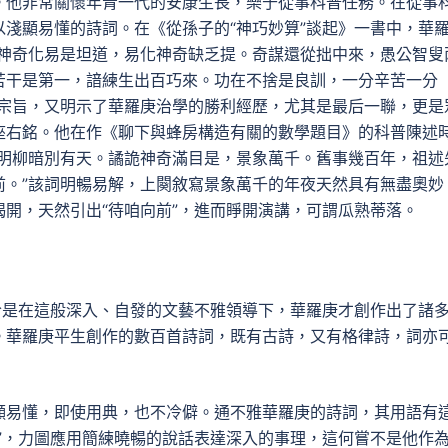
。他非常關懷年青一代的安康生長，樂于從事科普任務。在從事
淺顯易懂的詩詞。在《從孫子的“神巧妙算”談起》一書中，華
。神奇化易是坦道，易化神奇缺乏提。奇謀還從拙中來，愚公智叟
苦干是第一，諳練生出百巧來。功在不捨是良訓，一分辛苦一分
的宗旨，又明示了華羅庚治學的勝利經歷，尤其是最后一聯，更是
座右銘。他在作《聊下與蜂房構造有關的數學題目》的科普陳述
花明柳暗別有天。譎詭神奇滿目是，景象萬千。舊事幾百年，祖述
前。”該詞明暢易解，上闋敘寫景象萬千的年夜天然具有無盡奧妙
揭開，天然引出“待咱向前”，進而睜開演講，可謂瓜熟蒂落。
恰是在這般深入、自發的文藝不雅領導下，華羅庚才創作出了諸
。華羅庚平生創作的數百首詩詞，既有古詩，又有格律詩，詞亦
顯易懂，即使用典，也不冷僻。通不雅華羅庚的詩詞，其用語有
”，力圖應用簡練曉暢的說話表達深入的事理，這何嘗不是他作