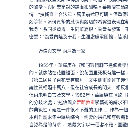
的酷愛、與同業商討的謙虛和酣暢。華羅庚在給
情：“扶搖直上合法年，萬里前途已可矚。保重保
殷等待。這份真摯的感情與殷切的希冀還表現在
我身。系同炎黃胄，生同華夏根。誓當益發奮，
密意：“為愛內陸及于我，生涯處處承關懷。皆系
迷信與文學 兩戶為一家
1955年，華羅庚在《和同窗們聊下進修數
的。就像站在花圃裡面，說花圃里死板有趣一樣。
《第三屆片子百花獎有感》一文中側重論述了迷
論性質相隔十萬八，但在社會成長的明天，相反相
但尚未明白言及文學。1982年，華羅庚在《致
的分歧之處：“迷信與文
舞蹈教室
學藝術的請求不
的典範性，確是一件很不不難的工作……作為一
本創作需求集中歸納綜合、需要的烘托和夸張襯
自認為是的苛求。”這段文字以一種客不雅、圓