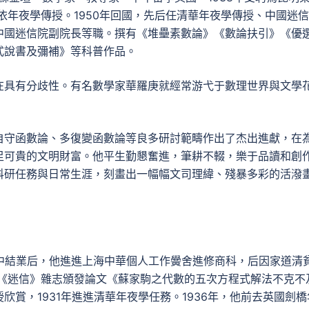
依年夜學傳授。1950年回國，先后任清華年夜學傳授、中國迷
中國迷信院副院長等職。撰有《堆壘素數論》《數論扶引》《優
式說書及彌補》等科普作品。
在具有分歧性。有名數學家華羅庚就經常游弋于數理世界與文學
自守函數論、多復變函數論等良多研討範疇作出了杰出進獻，在
足可貴的文明財富。他平生勤懇奮進，筆耕不輟，樂于品讀和創
科研任務與日常生涯，刻畫出一幅幅文司理緯、殘暴多彩的活潑
。初中結業后，他進進上海中華個人工作黌舍進修商科，后因家道清
在《迷信》雜志頒發論文《蘇家駒之代數的五次方程式解法不克不
賞，1931年進進清華年夜學任務。1936年，他前去英國劍橋