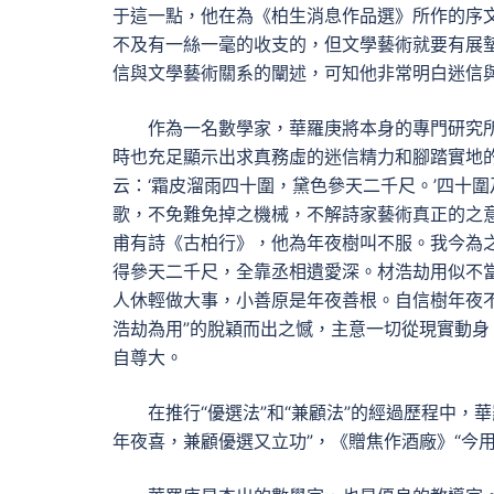
于這一點，他在為《柏生消息作品選》所作的序
不及有一絲一毫的收支的，但文學藝術就要有展
信與文學藝術關系的闡述，可知他非常明白迷信
作為一名數學家，華羅庚將本身的專門研究
時也充足顯示出求真務虛的迷信精力和腳踏實地
云：‘霜皮溜雨四十圍，黛色參天二千尺。’四十
歌，不免難免掉之機械，不解詩家藝術真正的之
甫有詩《古柏行》，他為年夜樹叫不服。我今為
得參天二千尺，全靠丞相遺愛深。材浩劫用似不
人休輕做大事，小善原是年夜善根。自信樹年夜不
浩劫為用”的脫穎而出之憾，主意一切從現實動
自尊大。
在推行“優選法”和“兼顧法”的經過歷程中
年夜喜，兼顧優選又立功”，《贈焦作酒廠》“今