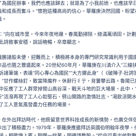
了為國民辦事，我們也應該歸去；就是為了小我前途，也應該早
植和成長而奮斗。”懷抱這種高尚的信心，華羅庚決然回國，盼望
值。
首：“向在城市里，今來年夜地邊。春風勤掃除，綠滿萬頃田。計
”此詩敘事安穩，說話曉暢，卒章顯志。
戰勝諸般未便，迎難而上，積極將本身的專門研究常識利用于國
品也隨之豐盛起來。20世紀60年月，華羅庚在川滇介入“三線
諸筆端，表達“同心專心為國民”“大方擲此身”（《破陣子·壯詞
：“甘作螺絲釘，敢當降魔杵。休辭行彳亍，背簍攀云路。魯陽已
中反應了工人群眾掉臂山高谷深、戰天斗地的巨大場景，此中，
”活潑再現了工人心如堅石、劈山開路的激情壯志，“渴飲涼開
畫了工人意氣風發盡力任務的場景。
。在外出拜訪時代，他既留意世界科技成長的新情勢，也廣交伴
出了積極盡力。1979年，華羅庚應邀拜訪英國伯明翰年夜學，
逆，相敬愧上賓。聊贈一拙著，明德請教殷。”從中可看出他對