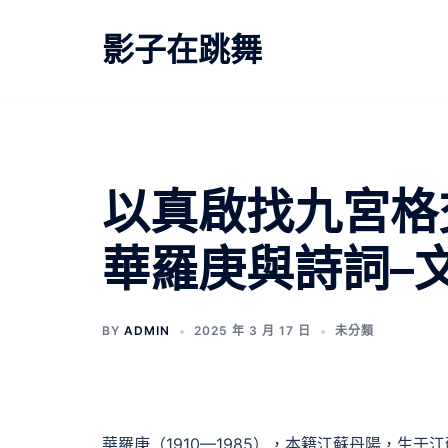
跳
至
影子在跳舞
主
要
內
容
以真啟找九宮格
華羅庚與詩詞–
BY
ADMIN
2025 年 3 月 17 日
未分類
華羅庚（1910—1985），本籍江蘇丹陽，生