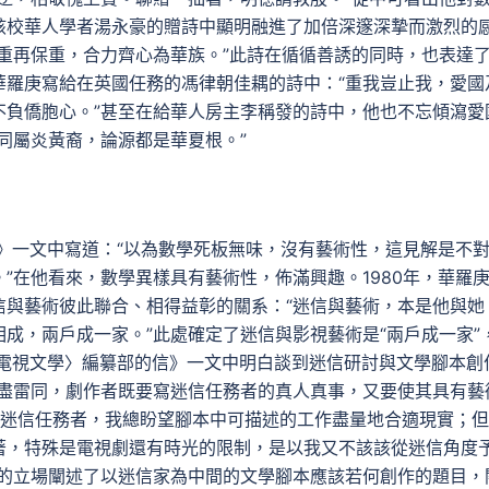
該校華人學者湯永豪的贈詩中顯明融進了加倍深邃深摯而激烈的
重再保重，合力齊心為華族。”此詩在循循善誘的同時，也表達
華羅庚寫給在英國任務的馮律朝佳耦的詩中：“重我豈止我，愛國
不負僑胞心。”甚至在給華人房主李稱發的詩中，他也不忘傾瀉愛
同屬炎黃裔，論源都是華夏根。”
學》一文中寫道：“以為數學死板無味，沒有藝術性，這見解是不
”在他看來，數學異樣具有藝術性，佈滿興趣。1980年，華羅
信與藝術彼此聯合、相得益彰的關系：“迷信與藝術，本是他與她
成，兩戶成一家。”此處確定了迷信與影視藝術是“兩戶成一家”
〈電視文學〉編纂部的信》一文中明白談到迷信研討與文學腳本創
盡雷同，劇作者既要寫迷信任務者的真人真事，又要使其具有藝
個迷信任務者，我總盼望腳本中可描述的工作盡量地合適現實；
著，特殊是電視劇還有時光的限制，是以我又不該該從迷信角度
融的立場闡述了以迷信家為中間的文學腳本應該若何創作的題目，