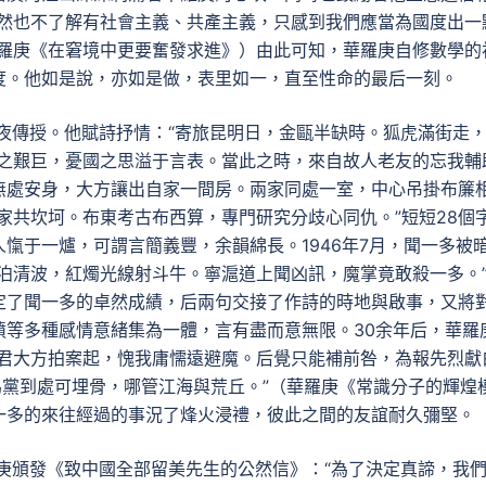
當然也不了解有社會主義、共產主義，只感到我們應當為國度出一
華羅庚《在窘境中更要奮發求進》）由此可知，華羅庚自修數學的
度。他如是說，亦如是做，表里如一，直至性命的最后一刻。
年夜傳授。他賦詩抒情：“寄旅昆明日，金甌半缺時。狐虎滿街走
涯之艱巨，憂國之思溢于言表。當此之時，來自故人老友的忘我輔
無處安身，大方讓出自家一間房。兩家同處一室，中心吊掛布簾
家共坎坷。布東考古布西算，專門研究分歧心同仇。”短短28個
愾于一爐，可謂言簡義豐，余韻綿長。1946年7月，聞一多被
泊清波，紅燭光線射斗牛。寧滬道上聞凶訊，魔掌竟敢殺一多。
定了聞一多的卓然成績，后兩句交接了作詩的時地與啟事，又將
憤等多種感情意緒集為一體，言有盡而意無限。30余年后，華羅
聞君大方拍案起，愧我庸懦遠避魔。后覺只能補前咎，為報先烈獻
為黨到處可埋骨，哪管江海與荒丘。”（華羅庚《常識分子的輝煌
一多的來往經過的事況了烽火浸禮，彼此之間的友誼耐久彌堅。
羅庚頒發《致中國全部留美先生的公然信》：“為了決定真諦，我