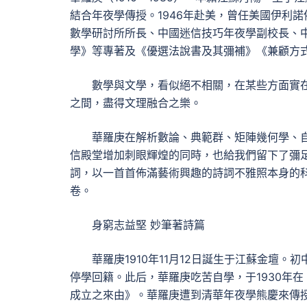
結合年夜學傳授。1946年赴美，曾任美國伊利諾
數學研討所所長、中國迷信技巧年夜學副校長、
學》等專著及《優選法說書及其彌補》《兼顧方
數學與文學，看似絕不相關，在某些方面實
之間，盡得文理融合之樂。
華羅庚在解析數論、典範群、矩陣幾何學、
信殿堂增加刺眼輝煌的同時，也給我們留下了彌
詞，以一首首佈滿藝術興趣的詩詞不雅照本身的
卷。
身窮志益堅 妙筆著詩篇
華羅庚1910年11月12日誕生于江蘇金壇
停學回籍。此后，華羅庚吃苦自學，于1930年
成立之來由》。華羅庚遭到清華年夜學熊慶來傳授欣