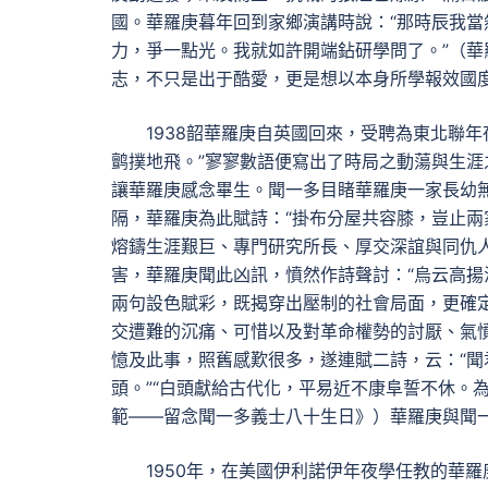
國。華羅庚暮年回到家鄉演講時說：“那時辰我
力，爭一點光。我就如許開端鉆研學問了。”（
志，不只是出于酷愛，更是想以本身所學報效國
1938韶華羅庚自英國回來，受聘為東北聯
鹯撲地飛。”寥寥數語便寫出了時局之動蕩與生
讓華羅庚感念畢生。聞一多目睹華羅庚一家長幼
隔，華羅庚為此賦詩：“掛布分屋共容膝，豈止兩
熔鑄生涯艱巨、專門研究所長、厚交深誼與同仇人
害，華羅庚聞此凶訊，憤然作詩聲討：“烏云高揚
兩句設色賦彩，既揭穿出壓制的社會局面，更確
交遭難的沉痛、可惜以及對革命權勢的討厭、氣
憶及此事，照舊感歎很多，遂連賦二詩，云：“
頭。”“白頭獻給古代化，平易近不康阜誓不休。
範——留念聞一多義士八十生日》）華羅庚與聞
1950年，在美國伊利諾伊年夜學任教的華