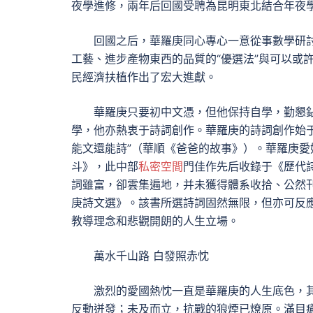
夜學進修，兩年后回國受聘為昆明東北結合年夜學傳
回國之后，華羅庚同心專心一意從事數學研
工藝、進步產物東西的品質的“優選法”與可以或
民經濟扶植作出了宏大進獻。
華羅庚只要初中文憑，但他保持自學，勤懇
學，他亦熱衷于詩詞創作。華羅庚的詩詞創作始
能文還能詩”（華順《爸爸的故事》）。華羅庚
斗》，此中部
私密空間
門佳作先后收錄于《歷代
詞雖富，卻雲集遍地，并未獲得體系收拾、公然
庚詩文選》。該書所選詩詞固然無限，但亦可反
教導理念和悲觀開朗的人生立場。
萬水千山路 白發照赤忱
激烈的愛國熱忱一直是華羅庚的人生底色，
反動迸發；未及而立，抗戰的狼煙已燎原。滿目