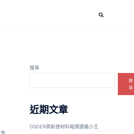
搜尋
搜
尋
近期文章
OSDER奧斯德材料報價遵義小王
東北