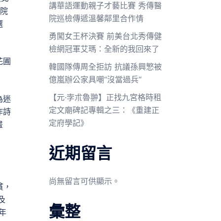
講華語運動親子才藝比賽 秀傳醫
信院
院巡檢傳遞溫馨鄰里合作情
選
勇闖女王杯決賽 前美台北秀傳健
檢網冠軍艾瑪：全新的我回來了
花圃
韓國隊傳周全拒訪 抗議孫興慜被
億嵐辦公家具嘲“沒當過兵”
【元·孛朮魯翀】正找九宮格時租
為迷
定文廟碑記專輯之三：《重建正
作詩
定府學記》
畫
近期留言
尚無留言可供顯示。
貧，
及
彙整
年