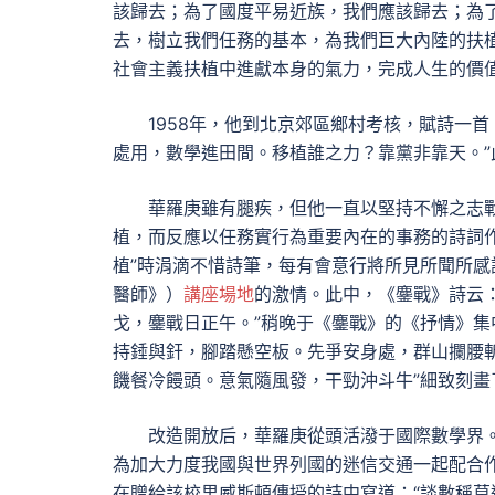
該歸去；為了國度平易近族，我們應該歸去；為
去，樹立我們任務的基本，為我們巨大內陸的扶
社會主義扶植中進獻本身的氣力，完成人生的價
1958年，他到北京郊區鄉村考核，賦詩一
處用，數學進田間。移植誰之力？靠黨非靠天。
華羅庚雖有腿疾，但他一直以堅持不懈之志
植，而反應以任務實行為重要內在的事務的詩詞作
植”時涓滴不惜詩筆，每有會意行將所見所聞所感訴
醫師》）
講座場地
的激情。此中，《鏖戰》詩云
戈，鏖戰日正午。”稍晚于《鏖戰》的《抒情》集
持錘與釬，腳踏懸空板。先爭安身處，群山攔腰斬
饑餐冷饅頭。意氣隨風發，干勁沖斗牛”細致刻
改造開放后，華羅庚從頭活潑于國際數學界
為加大力度我國與世界列國的迷信交通一起配合作
在贈給該校里威斯頓傳授的詩中寫道：“談數稱莫