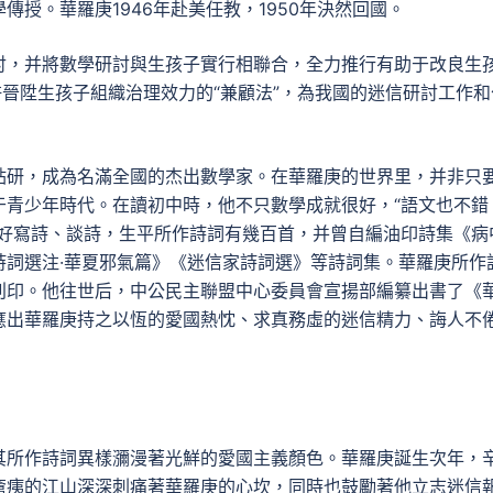
授。華羅庚1946年赴美任教，1950年決然回國。
討，并將數學研討與生孩子實行相聯合，全力推行有助于改良生
許晉陞生孩子組織治理效力的“兼顧法”，為我國的迷信研討工作和
鉆研，成為名滿全國的杰出數學家。在華羅庚的世界里，并非只
于青少年時代。在讀初中時，他不只數學成就很好，“語文也不錯
愛好寫詩、談詩，生平所作詩詞有幾百首，并曾自編油印詩集《病
詩詞選注·華夏邪氣篇》《迷信家詩詞選》等詩詞集。華羅庚所作
刊印。他往世后，中公民主聯盟中心委員會宣揚部編纂出書了《
應出華羅庚持之以恆的愛國熱忱、求真務虛的迷信精力、誨人不
其所作詩詞異樣瀰漫著光鮮的愛國主義顏色。華羅庚誕生次年，
瘡痍的江山深深刺痛著華羅庚的心坎，同時也鼓勵著他立志迷信