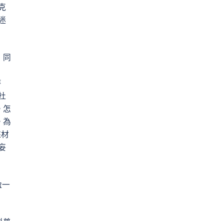
克
迷
，同
詩
杜
。怎
。為
來材
妄
盈一