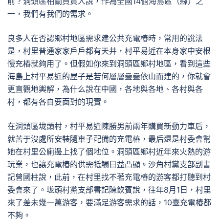
前？洞頭區相關負責人說，作為全國14個海島區（縣）之
一，我們有我們的需求。
良多人在否認鄉村地區需求建公共充電樁時，常用的說法
是，村里普通家家戶戶都有天井，村平易近在本身家中安根
慢充樁就夠用了。但假如你來到洞頭區鄉村地區，看到這些
海島上村平易近的屋子是若何層層疊疊依山而建的，你就會
更直觀地輿解，為什么說在中國，各地與各地、各村與各
村，都有各自要面對的現實。
在洞頭區垅頭村，村平易近陳勝男前兩年購買新動力車后，
就苦于沒處所安裝隨車子配備的充電樁，最后還是村委會幫
她在村里公廁邊上找了個地位。洞頭區鄉村近年來火熱的游
玩業，也讓充電樁的供需牴觸日益凸顯。沙角村黨支部副書
記曾國柱說，此前，在村里找不著充電樁的游客都打聽到村
委會來了。垅頭村黨支部書記陳欽賓說，往年8月1日，村里
來了差未幾一萬游客，要滿足游客需求的話，10臺充電樁都
不夠。