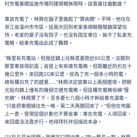
村充電基礎設施市場同樣規模無限時，該靠誰往撬動誰？
車該充電了，林興在腦子里做起了“算術題”。平時，他住在
浙江省溫州市市區，這兩天回到老家泰順縣雅陽鎮探望怙
恃。老家的屋子沒有院子，也沒有固定車位，裝不了私家充
電樁，給車充電由此成了難題。
“縣里有充電站，但我從鎮上往縣里要跑近60公里，沒開到
那里車就得趴窩；省道上有疾速充電樁，但距離近的也在十
幾公里外，來回跑20來公里，就為了充一個多小時的電，
總有種白充了的感覺……”林興決定放棄以上兩個選項，把眼
光投向鎮上僅有的幾個交通充電樁。但這種充電樁俗稱“慢
充樁”，林興算了下，至多要七八個小時才幹給車充滿電。
“只能把車開過往充一晚，第二天再開回來了。”但他在地圖
上一查，發現這個計劃也不算省事：車在充電，人得回家，
來回還沒法靠步行，他得拜托伴侶接送本身。