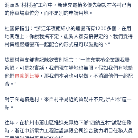
洞頭區“村村通”工程中，新建充電樁多優先架設在各村已有
的停車場車位旁，而不是別的申請用地。
杜國偉指出：“浙江年夜鉅細小的運營商有1200多個，在用
地問題上，你說我搞不定，能夠人家有搞得定的。我們覺得
村集體跟運營商一起配合的形式是可以鼓勵的。”
垅頭村黨支部書記陳欽賓則坦言：“一些充電樁企業跟我聯
系過，可是說實話，我們現在場地也無限。假如我們有地給
他們
包養網比擬
，那我們本身也可以做，不消跟他們一起配
合。”
對于充電樁進村，來自村平易近的質疑并不只要“占地”這一
點。
往年，在杭州市蕭山區推進充電樁下鄉“四鎮五村”試點任務
時，浙江中新電力工程建設無限公司綜合動力項目任務人員