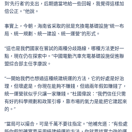
到‘先行者’的支出，后期適當地給一些回報，我覺得這樣加
倍公正。”他說。
事實上，今朝，海南省采取的就是充換電基礎設施“統一布
局、統一規劃、統一建設、統一運營”的形式。
“這也是我們國家在嘗試的兩種分歧路線，哪種方法更好一
點，現在仍在探索中。”中國電動汽車充電基礎設施促進聯
盟綜合部主任李康說。
“一開始我們也想過這種統建統運的方法，它的好處是好治
理，但壞處是，你現在能夠不賺錢，但過兩年假如賺錢了，
統一運營就似乎只讓一家賺錢。”杜國偉說：“我們信任只需
有好的科學規劃和政策引導，靠市場的氣力是能把它建起來
的。”
“當局可以撮合，可是千萬不要往指定。”他補充道：“有些處
所你假如確實要采用統建統運的方法，你就要找實力強的運