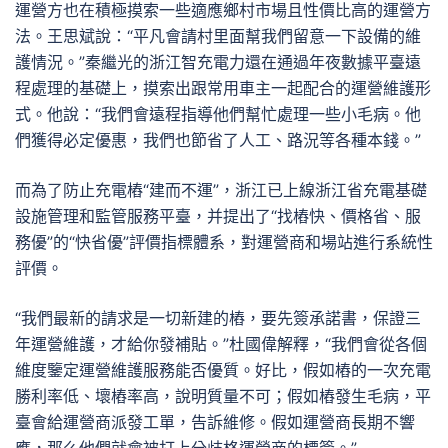
運營方也在積極摸索一些適應鄉村市場且性價比高的運營方
法。王思斌說：“平凡會請村里面幫我們留意一下設備的維
護情況。”秦繼光的浙江智充電力還在通過年夜數據平臺遠
程處理的基礎上，摸索出跟常用車主一起配合的運營維護形
式。他說：“我們會遠程指導他們幫忙處理一些小毛病。他
們獲得必定優惠，我們也節省了人工、路況等各種本錢。”
而為了防止充電樁“建而不運”，浙江已上線浙江省充電基礎
設施管理和監管服務平臺，并提出了“找樁快、價格省、服
務優”的“快省優”評價指標體系，對運營商和場站進行系統性
評價。
“我們最新的請求是一切新建的樁，要先簽承諾書，保證三
年運營維護，才給你發補貼。”杜國偉解釋，“我們會從各個
維度鑒定運營維護服務能否優質。好比，假如樁的一次充電
勝利率低、壞樁率高，說明質量不可；假如樁發生毛病，平
臺會給運營商派發工單，告訴維修。假如運營商長期不響