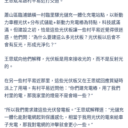
王思斌常跟村平易近打交道。
蕭山區臨浦鎮橫一村臨里驛光儲充一體化充電站點，以新動
力車棚光伏+分布式儲能+新動力充電樁為特點，科技感滿
滿。但建設之初，恰是這些光伏板讓一些村平易近覺得很迷
惑，他們問：“為什么要建這么多光伏板？光伏板以后會不
會有反光，形成光淨化？”
王思斌向他們解釋，光伏板是用來接收光的，而不是反射光
的。
在另一些村平易近那里，這些光伏板又在王思斌回應質疑時
派上了用場。有村平易近問他：“你們建充電樁，用了我們
村里的電，那我家里的燈是不是會暗一些？”
“所以我們需求建這些光伏發電板。”王思斌解釋道：“光儲充
一體化能對電網起到保護感化，相當于我用光伏的電來給車
子充電，那我對電網的沖擊就會更小一些。”