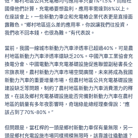
低，鄉村地區公共充電樁均勻應用率只要1%-1.5%，而經杜
國偉他們計算，充電樁要想盈利，應用率需達到8%以上。
在座談會上，一些新動力車企和充電樁企業代表更是直接面
露難色。“鄉村地區這么差的應用率，你說讓我們往投資，
我們收不回本錢，也很為難。”有代表說。
當前，我國一線城市新動力汽車滲透率已超過40%，可是農
村地區新動力汽車滲透率還缺乏20%。中國汽車工業協會充
換電分會、中國電動汽車充電基礎設施促進聯盟副秘書長仝
宗旗表現，農村新動力汽車市場空間廣闊，未來將成為我國
新動力汽車的重要增量市場，但農村地區公共充電基礎設施
建設缺乏等問題，制約了農村地區新動力汽車消費潛力的釋
放。在談及鄉村充電基礎設施能否完備對新動力汽車在農村
地區的銷量有多年夜影響時，奇瑞綠能總經理秦偉說：“應
該占到了70%-80%。”
但問題是，當杠桿的一頭是鄉村新動力車保有量無限，另一
頭是鄉村充電設施市場同樣規模無限時，該靠誰往撬動誰？