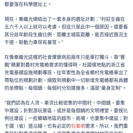
都要落在科學選址上。
現在，秦繼光總結出了一套本身的選址計劃：“村莊生齒在
五六千人以上就可以考慮，但這只是此中一個原因。還要看
其分歧年齡段生齒比例、距離主城區距離、能否接近路況主
干道、新動力車保有量等。”
在像秦繼光這樣的社會運營商前兩年只能單打獨斗、靠“實
戰”積累對農村充電樁需求的懂得時，杜國偉地點的浙江省
充電基礎設施規劃專班，往年索性為全省鄉村充電樁拿出了
帶點位的規劃計劃，細致到規劃中一切新增充電樁都有具體
的坐標點，每個鎮、每個村分別建幾多，滿是“量身定制”。
“我們認為在人流、車流比較密集的中間村、中間鎮，要集
中建設；針對游玩景區，或許是每個鎮的文明禮堂，要按比
例往建設；一些鄉鎮地區的超市、商場，也要集中建設；對
于國（省）道沿線，也有必定的
包養網
需求。所以，我們重