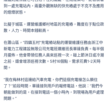
到一處充電站內，兩臺外觀無缺的快充樁處于不克不及應用
的熄燈狀態。
比擬于城區，運營維護鄉村地區的充電樁，難度在于點位疏
散，人力、時間本錢較高。
在蕭山區，“四鎮五村”充電樁站點的運營維護任務由浙江中
新電力工程建設無限公司充電班運維班長單達負責。每半個
月擺佈，他會帶領任務人員來巡視一次，碰上節沐日或冷潮
之前，還會增添巡視次數。5村16個點，需求花費1-2天時
間。
“我在梅林村這邊給汽車充電，你們這個充電槍怎么鎖住
了？”前段時間，單達接到用戶的報修電話，他說：“我們今
朝能做到的是，在接到電話一個小時內，到現場為用戶處理
問題。”