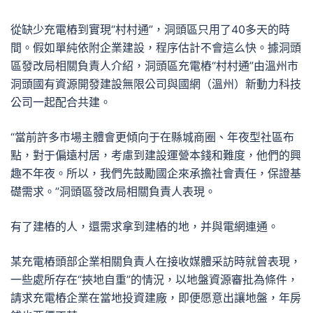
從缺少充電樁到實現“村村通”，洞頭區只用了40多天的時
間。假如單純依附企業建設，程序估計不會這么快。據洞頭
區發改局相關負責人介紹，洞頭區充電樁“村村通”由溫州市
洞頭國有資源開發建設無限公司與國網（溫州）新動力科技
公司一起配合共建。
“當前許多市場主體會更傾向于在縣城商圈、年夜型社區布
點，對于偏遠村居，考慮到建設運營本錢和難度，他們的興
趣不年夜。所以，我們先鼓勵國企來承擔社會責任，保證基
礎需求。”洞頭區發改局相關負責人表現。
有了建樁的人，還需求拿到建樁的地，并與電網連通。
某充電樁頭部企業相關負責人在接收媒體采訪時就曾表現，
一些處所存在“挾地自重”的情況，以地盤資源審批為條件，
請求充電樁企業在當地投資建廠，即便愿意出讓地盤，年房