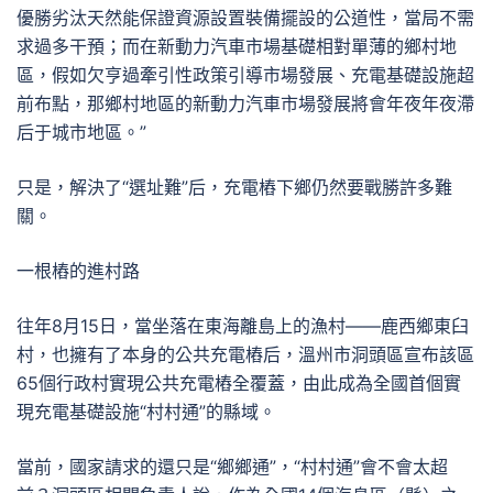
優勝劣汰天然能保證資源設置裝備擺設的公道性，當局不需
求過多干預；而在新動力汽車市場基礎相對單薄的鄉村地
區，假如欠亨過牽引性政策引導市場發展、充電基礎設施超
前布點，那鄉村地區的新動力汽車市場發展將會年夜年夜滯
后于城市地區。”
只是，解決了“選址難”后，充電樁下鄉仍然要戰勝許多難
關。
一根樁的進村路
往年8月15日，當坐落在東海離島上的漁村——鹿西鄉東臼
村，也擁有了本身的公共充電樁后，溫州市洞頭區宣布該區
65個行政村實現公共充電樁全覆蓋，由此成為全國首個實
現充電基礎設施“村村通”的縣域。
當前，國家請求的還只是“鄉鄉通”，“村村通”會不會太超