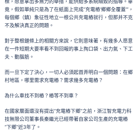
標，愿意拿出多無力的舉措，能供給多系統細致的指導。畢
竟，假如單純只是為了在紙面上完成“充電樁‘鄉鄉全覆蓋’”，
每個鄉（鎮）象征性地立一根公共充電樁就行，但那并不克
不及解決真正的問題。
對于整根鏈條上的相關方來說，它則意味著，有幾多人愿意
在一件短期大要率看不到回報的事上掏口袋、出力氣、下工
夫、動腦筋。
而一旦下定了決心，一切人必須起首弄明白一個問題：在鄉
村地區，哪里需求充電樁？需求幾多充電樁？
為什么車找不到樁？樁等不到車？
在國家層面還沒有提出“充電樁下鄉”之前，浙江智充電力科
技無限公司董事長秦繼光已經帶著自家公司生產的充電樁
“下鄉”近3年了。