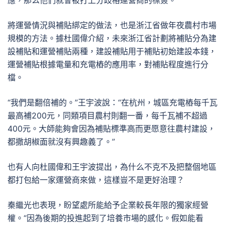
應，那么他們就會被打上分歧格運營商的標簽。”
將運營情況與補貼綁定的做法，也是浙江省做年夜農村市場
規模的方法。據杜國偉介紹，未來浙江省計劃將補貼分為建
設補貼和運營補貼兩種，建設補貼用于補貼初始建設本錢，
運營補貼根據電量和充電樁的應用率，對補貼程度進行分
檔。
“我們是翻倍補的。”王宇波說：“在杭州，城區充電樁每千瓦
最高補200元，同類項目農村則翻一番，每千瓦補不超過
400元。大師能夠會因為補貼標準高而更愿意往農村建設，
都撒胡椒面就沒有興趣義了。”
也有人向杜國偉和王宇波提出，為什么不克不及把整個地區
都打包給一家運營商來做，這樣豈不是更好治理？
秦繼光也表現，盼望處所能給予企業較長年限的獨家經營
權。“因為後期的投進起到了培養市場的感化。假如能看