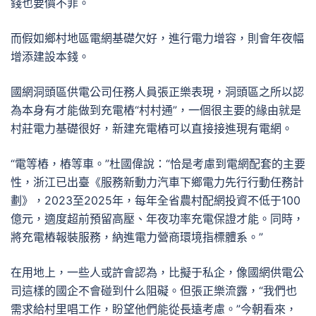
錢也要價不菲。
而假如鄉村地區電網基礎欠好，進行電力增容，則會年夜幅
增添建設本錢。
國網洞頭區供電公司任務人員張正樂表現，洞頭區之所以認
為本身有才能做到充電樁“村村通”，一個很主要的緣由就是
村莊電力基礎很好，新建充電樁可以直接接進現有電網。
“電等樁，樁等車。”杜國偉說：“恰是考慮到電網配套的主要
性，浙江已出臺《服務新動力汽車下鄉電力先行行動任務計
劃》，2023至2025年，每年全省農村配網投資不低于100
億元，適度超前預留高壓、年夜功率充電保證才能。同時，
將充電樁報裝服務，納進電力營商環境指標體系。”
在用地上，一些人或許會認為，比擬于私企，像國網供電公
司這樣的國企不會碰到什么阻礙。但張正樂流露，“我們也
需求給村里唱工作，盼望他們能從長遠考慮。”今朝看來，