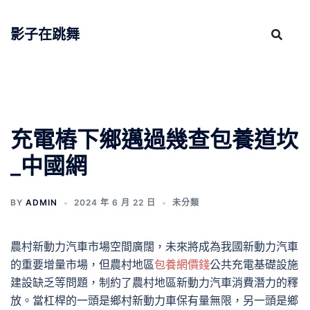
跳
至
影子在跳舞
主
要
內
容
充電樁下鄉邁過幾查包養道坎
_中國網
BY
ADMIN
2024 年 6 月 22 日
未分類
農村新動力汽車市場空間廣闊，未來將成為我國新動力汽車
的重要增量市場，但農村地區
包養網價錢
公共充電基礎設施
建設缺乏等問題，制約了農村地區新動力汽車消費潛力的釋
放。當杠桿的一頭是鄉村新動力車保有量無限，另一頭是鄉