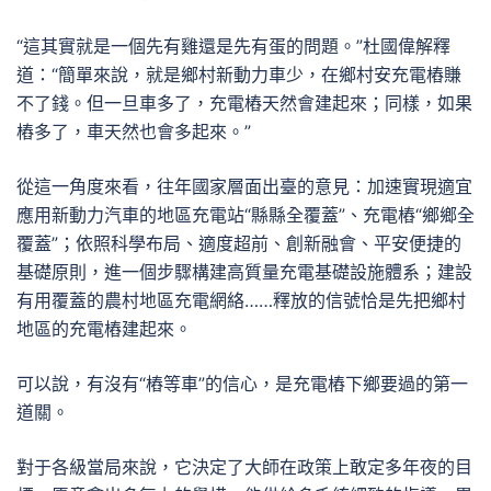
“這其實就是一個先有雞還是先有蛋的問題。”杜國偉解釋
道：“簡單來說，就是鄉村新動力車少，在鄉村安充電樁賺
不了錢。但一旦車多了，充電樁天然會建起來；同樣，如果
樁多了，車天然也會多起來。”
從這一角度來看，往年國家層面出臺的意見：加速實現適宜
應用新動力汽車的地區充電站“縣縣全覆蓋”、充電樁“鄉鄉全
覆蓋”；依照科學布局、適度超前、創新融會、平安便捷的
基礎原則，進一個步驟構建高質量充電基礎設施體系；建設
有用覆蓋的農村地區充電網絡……釋放的信號恰是先把鄉村
地區的充電樁建起來。
可以說，有沒有“樁等車”的信心，是充電樁下鄉要過的第一
道關。
對于各級當局來說，它決定了大師在政策上敢定多年夜的目