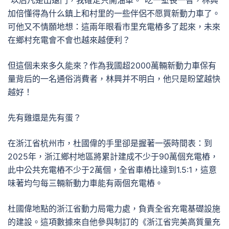
“以后凡是出遠門，我確定只開油車。”吃一塹長一智，林興
加倍懂得為什么鎮上和村里的一些伴侶不愿買新動力車了。
可他又不情願地想：這兩年眼看市里充電樁多了起來，未來
在鄉村充電會不會也越來越便利？
但這個未來多久能來？作為我國超2000萬輛新動力車保有
量背后的一名通俗消費者，林興并不明白，他只是盼望越快
越好！
先有雞還是先有蛋？
在浙江省杭州市，杜國偉的手里卻是握著一張時間表：到
2025年，浙江鄉村地區將累計建成不少于90萬個充電樁，
此中公共充電樁不少于2萬個，全省車樁比達到1.5:1，這意
味著均勻每三輛新動力車能有兩個充電樁。
杜國偉地點的浙江省動力局電力處，負責全省充電基礎設施
的建設。這項數據來自他參與制訂的《浙江省完美高質量充