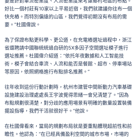
要是針對車流密集度、人流密集度來考慮鄉村地區的布點。
好比一個村莊有10家以上平易近宿，我們就建議你往布一個
快充樁。而特別偏遠的山區，我們覺得初期沒有布局的需
要。”杜國偉說。
為了保證布點更科學、更公道，在充電樁選址過程中，浙江
省還聘請中國聯統統過自研的5X多因子空間選址模子進行
選址推薦。杜國偉介紹道：“依托年夜數據和人工智能技
術，模子會結合車流、人流和能否是餐館、超市、停車場站
等原因，依照網格進行布點排名推薦。”
往年收到這份行動計劃時，杭州市建管中間新動力汽車基礎
設施建設治理處處長王宇波覺得思緒一會兒清楚了。“因為
布點規劃很清楚，對分歧的應用場景有明確的數量設置裝備
擺設指導，我們干活就很好干。”他說。
在杜國偉看來，當局的規劃布局就是要重點體現超前性和前
瞻性。他認為：“在已經具備盈利空間的城市市場，市場的