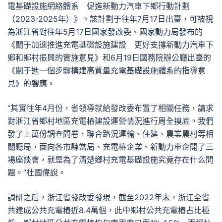
電基礎設施網絡體系 促進新動力汽車下鄉行動計劃
（2023-2025年）》。該計劃于往年7月17日出臺，可被視
為浙江省對往年5月17日國家發改委、國家動力局發布的
《關于加速推進充電基礎設施建設 更好支撐新動力汽車下
鄉和鄉村振興的實施意見》和6月19日國務院辦公廳出臺的
《關于進一個步驟構建高質量充電基礎設施體系的指導意
見》的響應。
“其實往年4月份，省領導就給發改委布置了相關任務，請求
對浙江省鄉村地區充電樁建設運營情況進行周全摸底。我們
發了上萬份調查問卷，聯合路況運輸、住建、農業農村等相
關廳局，面向各市縣當局、充電樁企業、新動力車企開了三
場座談會，就是為了清楚鄉村充電基礎設施究竟存在什么問
題。”杜國偉說。
調研之后，浙江省發改委發現，截至2022年末，浙江全省
共建成公共充電樁近8.4萬個，此中鄉村公共充電樁占比極