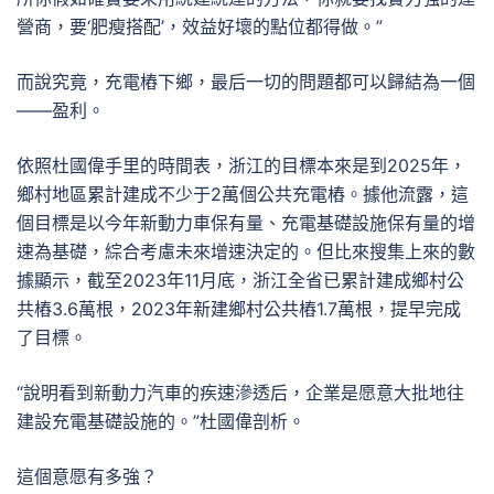
營商，要‘肥瘦搭配’，效益好壞的點位都得做。”
而說究竟，充電樁下鄉，最后一切的問題都可以歸結為一個
——盈利。
依照杜國偉手里的時間表，浙江的目標本來是到2025年，
鄉村地區累計建成不少于2萬個公共充電樁。據他流露，這
個目標是以今年新動力車保有量、充電基礎設施保有量的增
速為基礎，綜合考慮未來增速決定的。但比來搜集上來的數
據顯示，截至2023年11月底，浙江全省已累計建成鄉村公
共樁3.6萬根，2023年新建鄉村公共樁1.7萬根，提早完成
了目標。
“說明看到新動力汽車的疾速滲透后，企業是愿意大批地往
建設充電基礎設施的。”杜國偉剖析。
這個意愿有多強？