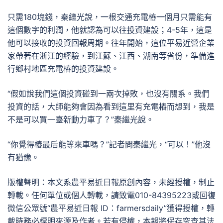
只需180塊錢，秦繼光說，一根交通充電樁一個月只需能有
這個數字的利潤，他就認為可以往投資建設；4-5年，這是
他可以接收的投資回報周期。往年開始，這位平易近營企業
家帶著在浙江的經驗，到江蘇、江西、湖南等省份，準備進
行鄉村地區充電樁的投資建設。
“假如說我們這個投資碰到一兩次掉敗，也沒有關系。我們
投資的話，大師能夠會因為看到這里有充電樁而想到，我是
不是可以買一臺新動力車了？”秦繼光說。
“你覺得樁最后能等來車嗎？”記者問秦繼光，“可以！”他沒
有猶豫。
版權聲明：本文系農平易近日報原創內容，未經授權，制止
轉載。任何單位或個人轉載，請致電010-84395223或回復
微信公眾號“農平易近日報 ID：farmersdaily”獲得授權，轉
載時務必標明來源及作者。若有侵權，本報將保存究查其法