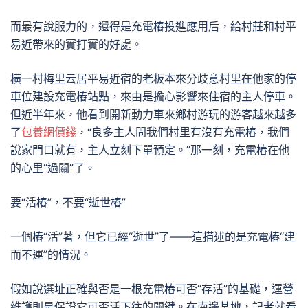
而最有說服力的，還得是充電樁投進應用后，給村莊和村平
易近帶來的實打實的好處。
橫一村梅里云居平易近宿的老板本來分歧意村里在他家的停
車位建設充電樁站點，來由是擔心影響來住宿的主人停車。
但近半年來，他看到開新動力車來鄉村游玩的游客越來越多
了
包養網價錢
，“良多主人問我們村里有沒有充電樁，我們
說家門口就有，主人立刻下單預定。”那一刻，充電樁在他
的心里“過關”了。
要“活樁”，不要“逝世樁”
一個樁“活”著，但它已經“逝世”了——這描述的是充電樁“建
而不運”的情況。
假如說選址正確與否是一根充電樁可否“存活”的基礎，運營
維護則是保證它可否活下往的關鍵。在南邊某地，記者就看