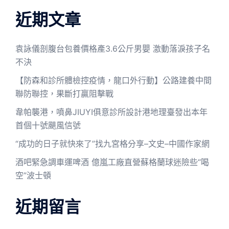
近期文章
袁詠儀剖腹台包養價格產3.6公斤男嬰 激動落淚孩子名
不決
【防森和診所體檢控疫情，龍口外行動】公路建養中間
聯防聯控，果斷打贏阻擊戰
韋帕襲港，噴鼻JIUYI俱意診所設計港地理臺發出本年
首個十號颶風信號
“成功的日子就快來了”找九宮格分享–文史–中國作家網
酒吧緊急調車運啤酒 億嵐工廠直營蘇格蘭球迷險些“喝
空”波士頓
近期留言