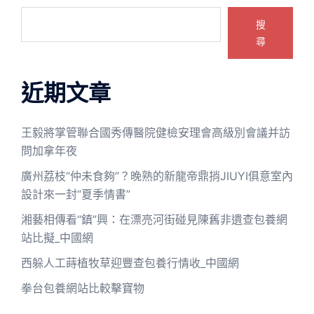
搜
尋
近期文章
王毅將掌管聯合國秀傳醫院健檢安理會高級別會議并訪
問加拿年夜
廣州荔枝“仲未食夠”？晚熟的新龍帝鼎捎JIUYI俱意室內
設計來一封“夏季情書”
湘藝相傳看“鎮”興：在漂亮河街碰見陳舊非遺查包養網
站比擬_中國網
西躲人工蒔植牧草迎豐查包養行情收_中國網
拳台包養網站比較擊寶物