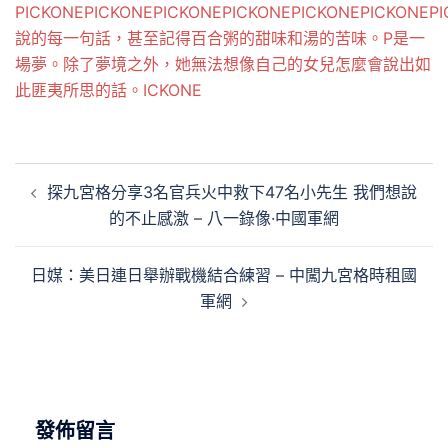
PICKONE
PICKONE
PICKONE
PICKONE
PICKONE
PICKONE
P
說的每一句話，甚至記得百合粥的甜味和湯的苦味。P是一
場夢。除了夢境之外，她無法想像自己的女兒怎麼會說出如
此匪夷所思的話。ICKONE
文
探九宮格分享3名官兵火中救下47名小先生 我們想說
章
的不止感激 – 八一錄像·中國軍網
導
覽
日媒：美日連日舉辦戰機結合練習 – 中闖九宮格時租國
軍網
發佈留言