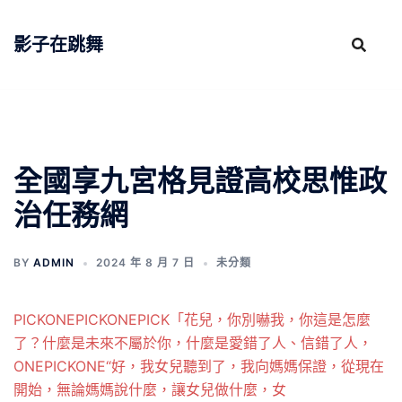
跳
至
影子在跳舞
主
要
內
容
全國享九宮格見證高校思惟政
治任務網
BY
ADMIN
2024 年 8 月 7 日
未分類
PICKONE
PICKONE
PICK「花兒，你別嚇我，你這是怎麼
了？什麼是未來不屬於你，什麼是愛錯了人、信錯了人，
ONE
PICKONE“好，我女兒聽到了，我向媽媽保證，從現在
開始，無論媽媽說什麼，讓女兒做什麼，女