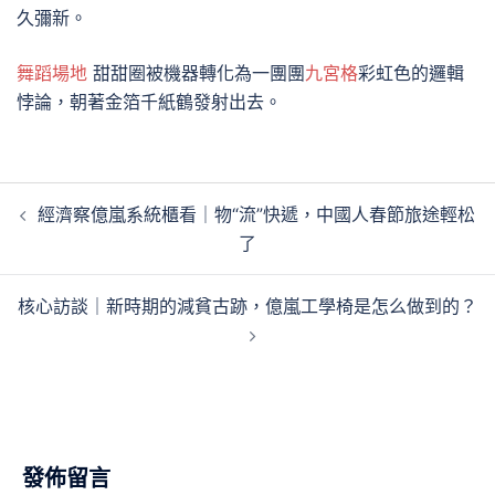
久彌新。
舞蹈場地
甜甜圈被機器轉化為一團團
九宮格
彩虹色的邏輯
悖論，朝著金箔千紙鶴發射出去。
文
經濟察億嵐系統櫃看｜物“流”快遞，中國人春節旅途輕松
章
了
導
覽
核心訪談｜新時期的減貧古跡，億嵐工學椅是怎么做到的？
發佈留言