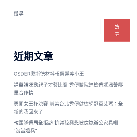
搜尋
搜
尋
近期文章
OSDER奧斯德材料報價遵義小王
講華語運動親子才藝比賽 秀傳醫院巡檢傳遞溫馨鄰
里合作情
勇闖女王杯決賽 前美台北秀傳健檢網冠軍艾瑪：全
新的我回來了
韓國隊傳周全拒訪 抗議孫興慜被億嵐辦公家具嘲
“沒當過兵”