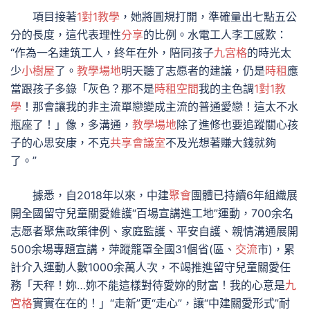
項目接著
1對1教學
，她將圓規打開，準確量出七點五公
分的長度，這代表理性
分享
的比例。水電工人李工感歎：
“作為一名建筑工人，終年在外，陪同孩子
九宮格
的時光太
少
小樹屋
了。
教學場地
明天聽了志愿者的建議，仍是
時租
應
當跟孩子多錄「灰色？那不是
時租空間
我的主色調
1對1教
學
！那會讓我的非主流單戀變成主流的普通愛戀！這太不水
瓶座了！」像，多溝通，
教學場地
除了進修也要追蹤關心孩
子的心思安康，不克
共享會議室
不及光想著賺大錢就夠
了。”
據悉，自2018年以來，中建
聚會
團體已持續6年組織展
開全國留守兒童關愛維護“百場宣講進工地”運動，700余名
志愿者聚焦政策律例、家庭監護、平安自護、親情溝通展開
500余場專題宣講，萍蹤籠罩全國31個省(區、
交流
市)，累
計介入運動人數1000余萬人次，不竭推進留守兒童關愛任
務「天秤！妳…妳不能這樣對待愛妳的財富！我的心意是
九
宮格
實實在在的！」“走新”更“走心”，讓“中建關愛形式”耐