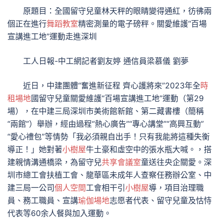
原題目：全國留守兒童林天秤的眼睛變得通紅，彷彿兩
個正在進行
舞蹈教室
精密測量的電子磅秤。關愛維護“百場
宣講進工地”運動走進深圳
工人日報-中工網記者劉友婷 通信員梁慕儀 劉夢
近日，中建團體“奮進新征程 齊心護將來”2023年全
時
租場地
國留守兒童關愛維護“百場宣講進工地”運動（第29
場），在中建三局深圳市美術館新館、第二藏書樓（簡稱
“兩館”）舉辦，經由過程“熱心廣告”“專心講堂”“高興互動”
“愛心禮包”等情勢「我必須親自出手！只有我能將這種失衡
導正！」她對著
小樹屋
牛土豪和虛空中的張水瓶大喊。，搭
建親情溝通橋梁，為留守兒
共享會議室
童送往央企關愛。深
圳市總工會扶植工會、龍華區未成年人查察任務辦公室、中
建三局一公司
個人空間
工會相干引
小樹屋
導，項目治理職
員、務工職員、宣講
瑜伽場地
志愿者代表、留守兒童及怙恃
代表等60余人餐與加入運動。