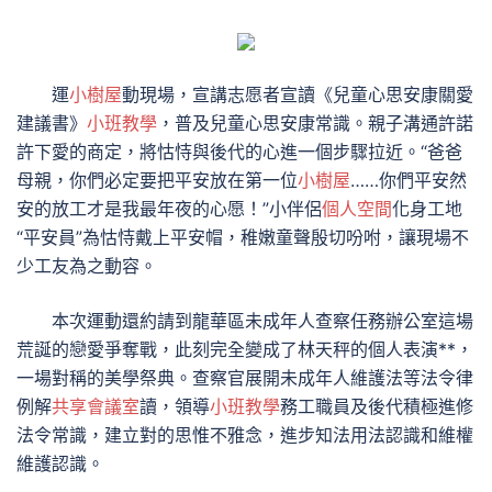
運
小樹屋
動現場，宣講志愿者宣讀《兒童心思安康關愛
建議書》
小班教學
，普及兒童心思安康常識。親子溝通許諾
許下愛的商定，將怙恃與後代的心進一個步驟拉近。“爸爸
母親，你們必定要把平安放在第一位
小樹屋
……你們平安然
安的放工才是我最年夜的心愿！”小伴侶
個人空間
化身工地
“平安員”為怙恃戴上平安帽，稚嫩童聲殷切吩咐，讓現場不
少工友為之動容。
本次運動還約請到龍華區未成年人查察任務辦公室這場
荒誕的戀愛爭奪戰，此刻完全變成了林天秤的個人表演**，
一場對稱的美學祭典。查察官展開未成年人維護法等法令律
例解
共享會議室
讀，領導
小班教學
務工職員及後代積極進修
法令常識，建立對的思惟不雅念，進步知法用法認識和維權
維護認識。