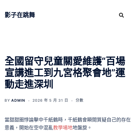
跳
至
影子在跳舞
主
要
內
容
全國留守兒童關愛維護“百場
宣講進工到九宮格聚會地”運
動走進深圳
BY
ADMIN
2026 年 5 月 31 日
分數
當甜甜圈悖論擊中千紙鶴時，千紙鶴會瞬間質疑自己的存在
意義，開始在空中混亂
教學場地
地盤旋。