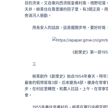
目的流來，又自東向西流經皇甫村南，視野坦蕩
天井，柳青住在靠里邊的院子里，有3間正房，
旁滈河人競勤。
用長安人的話說，這是擺開步地，要好好寫
《創業史》第一部19
三
柳青創作《創業史》始自1954年春天，時年
最後的假想是寫3部，后來變為4部。棲身在常
步，在村莊里轉悠，和農人拉話。上午，在常寧
會。
1955年春住皇甫村后，柳青在實行中根究