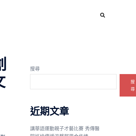
創
搜尋
文
搜
尋
近期文章
講華語運動親子才藝比賽 秀傳醫