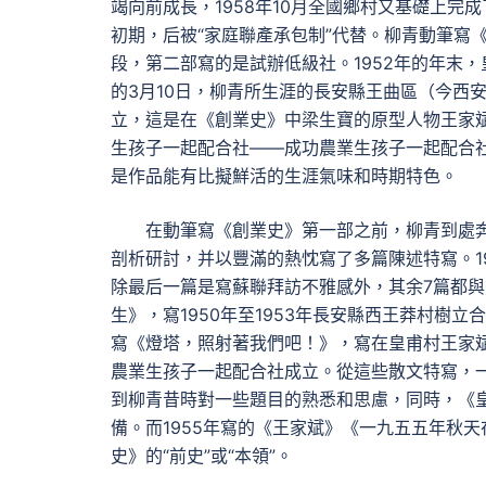
竭向前成長，1958年10月全國鄉村又基礎上完
初期，后被“家庭聯產承包制”代替。柳青動筆寫
段，第二部寫的是試辦低級社。1952年的年末，
的3月10日，柳青所生涯的長安縣王曲區（今西
立，這是在《創業史》中梁生寶的原型人物王家斌
生孩子一起配合社——成功農業生孩子一起配合
是作品能有比擬鮮活的生涯氣味和時期特色。
在動筆寫《創業史》第一部之前，柳青到處
剖析研討，并以豐滿的熱忱寫了多篇陳述特寫。1
除最后一篇是寫蘇聯拜訪不雅感外，其余7篇都與
生》，寫1950年至1953年長安縣西王莽村樹
寫《燈塔，照射著我們吧！》，寫在皇甫村王家
農業生孩子一起配合社成立。從這些散文特寫，
到柳青昔時對一些題目的熟悉和思慮，同時，《
備。而1955年寫的《王家斌》《一九五五年秋天
史》的“前史”或“本領”。