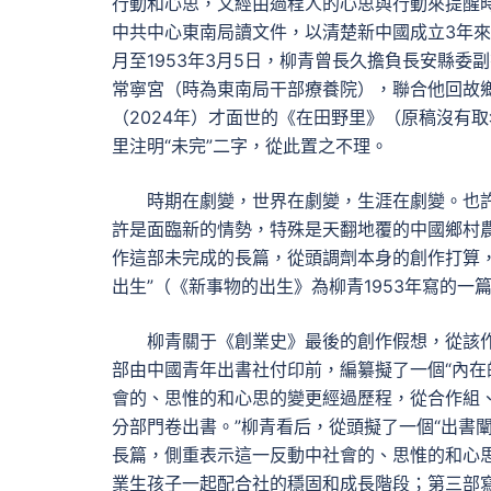
行動和心思，又經由過程人的心思與行動來提醒
中共中心東南局讀文件，以清楚新中國成立3年
月至1953年3月5日，柳青曾長久擔負長安縣
常寧宮（時為東南局干部療養院），聯合他回故
（2024年）才面世的《在田野里》（原稿沒有
里注明“未完”二字，從此置之不理。
時期在劇變，世界在劇變，生涯在劇變。也
許是面臨新的情勢，特殊是天翻地覆的中國鄉村
作這部未完成的長篇，從頭調劑本身的創作打算
出生”（《新事物的出生》為柳青1953年寫的一
柳青關于《創業史》最後的創作假想，從該作
部由中國青年出書社付印前，編纂擬了一個“內在
會的、思惟的和心思的變更經過歷程，從合作組
分部門卷出書。”柳青看后，從頭擬了一個“出書
長篇，側重表示這一反動中社會的、思惟的和心
業生孩子一起配合社的穩固和成長階段；第三部