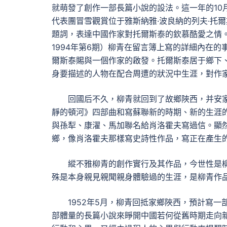
就萌發了創作一部長篇小說的設法。這一年的10月
代表團冒雪觀賞位于雅斯納雅·波良納的列夫·托
題詞，表達中國作家對托爾斯泰的欽慕酷愛之情。
1994年第6期）柳青在留言簿上寫的詳細內在
爾斯泰賜與一個作家的啟發。托爾斯泰居于鄉下
身要描述的人物在配合周遭的狀況中生涯，對作
回國后不久，柳青就回到了故鄉陜西，并安
靜的頓河》四部曲和寫蘇聯新的時期、新的生涯
與孫犁、康濯、馬加聯名給肖洛霍夫寫過信。顯
鄉，像肖洛霍夫那樣寫史詩性作品，寫正在產生
縱不雅柳青的創作實行及其作品，今世性是
殊是本身親見親聞親身體驗過的生涯，是柳青作
1952年5月，柳青回抵家鄉陜西，預計寫
部體量的長篇小說來睜開中國若何從舊時期走向