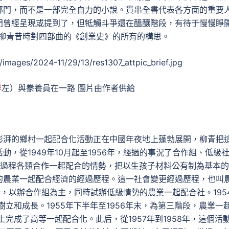
部門，而不是一部完全自力的小說。貫串全書代表各方面的重要
門曾經呈現或提到了，但牴觸斗爭還在醞釀階段，有待于慢慢睜
出柳青昔時對四部曲的《創業史》的所有的構思。
學
左）與豢養員在一路 圖片由作者供給
澎湃的鄉村一起配合化活動正在中國年夜地上蓬勃展開，柳青把
，從1949年10月起至1956年，經過的事況了合作組、低級
由過程各類合作一起配合的情勢，把以生孩子材料公有制為基本
的農業一起配合經濟的經過歷程。這一社會變更經過歷程，也叫
階段，以辦合作組為主，同時試辦低級情勢的農業一起配合社。195
樹立和成長。1955年下半年至1956年末，為第三階段，農業一
上完成了高等一起配合化。此后，從1957年到1958年，這個活