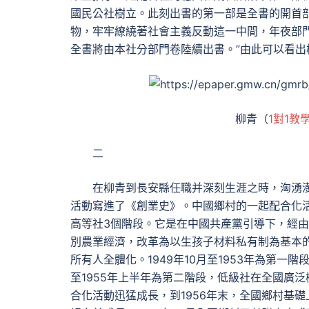
國民公社樹立。此刻出書的第一部是全書的開首
物，牢牢繚繞著社會主義反動這一中間，年夜部
全書將由本社分部門卷陸續出書。”由此可以看
柳青（
1對1教
二
在柳青到長安縣任職并深刻生涯之時，洶湧
活動寫進了《創業史》。中國鄉村的一起配合化活動
高等社3個階段。它是在中國共產黨引導下，經
別農業經濟，改革為以生孩子材料私有制為基本
所有人全體化。1949年10月至1953年為第一
至1955年上半年為第二階段，低級社在全國廣泛
合化活動迅猛成長，到1956年末，全國鄉村基礎