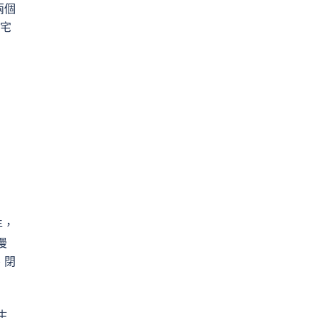
兩個
，宅
年，
漫
、閉
生