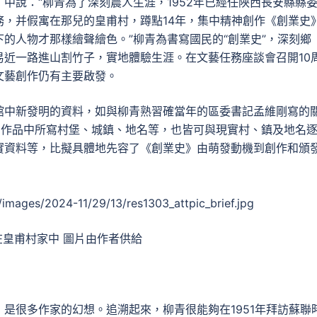
中說：“柳青為了深刻農人生涯，1952年已經任陜西長安縣縣
，并假寓在那兒的皇甫村，蹲點14年，集中精神創作《創業史
的人物才那樣繪聲繪色。”柳青為書寫國民的“創業史”，深刻鄉
近一路進山割竹子，實地體驗生涯。在文藝任務座談會召開10
文藝創作仍有主要啟發。
中新發明的資料，如與柳青熟習確當年的區委書記孟維剛寫的
，作品中所寫村堡、城鎮、地名等，也皆可與現實村、鎮及地名
實資料等，比擬具體地先容了《創業史》由萌發動機到創作和頒
在皇甫村家中 圖片由作者供給
是很多作家的幻想。追溯起來，柳青很能夠在1951年拜訪蘇聯