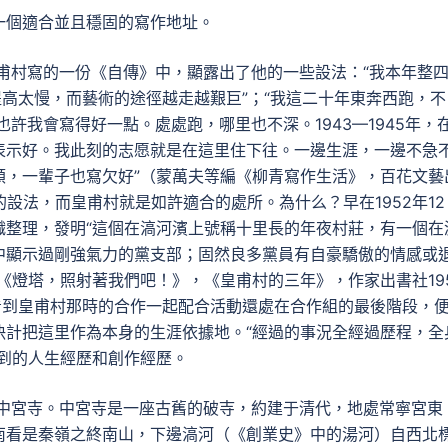
一個適合並且穩固的寫作地址。
皇甫村寫的一份《自傳》中，顯露出了他的一些設法：“我本年整
提高太慢，而藝術的途徑越走越艱巨”；“我這二十年東奔西跑，不
也許我會寫得好一點。處處跑，哪里也不深。1943—1945年，
表示好。我此刻的志愿就是在這里住下往。一邊生涯，一邊不急
顛，一輩子也寫欠好”（蒙萬夫等編《柳青寫作生活》，百花文藝
的設法，而皇甫村就是如許適合的處所。為什么？早在1952年12
織整理，發明“這個在滈河濱上號稱十里長的年夜村莊，有一個在
中顯示過剛強氣力的黨支部；固然良多黨員有自豪驕傲的情感或
《燈塔，照射著我們吧！》，《皇甫村的三年》，作家出書社19
看到皇甫村那時的合作一起配合活動還處在合作組的最後階段，
決計把這里作為本身的生涯依據地。“經過的事況全經過歷程，全
到的人生經歷和創作經歷。
的中宮寺。中宮寺是一座古舊的破寺，約建于清代，地處常寧宮東
南看是秦嶺之終南山，下邊滈河（《創業史》中的湯河）自西北