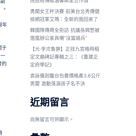
院巡檢傳遞溫馨鄰里合作情
委副
》。
勇闖女王杯決賽 前美台北秀傳健
檢網冠軍艾瑪：全新的我回來了
周年
韓國隊傳周全拒訪 抗議孫興慜被
億嵐辦公家具嘲“沒當過兵”
關于
【元·孛朮魯翀】正找九宮格時租
逐一
定文廟碑記專輯之三：《重建正
發的
定府學記》
袁詠儀剖腹台包養價格產3.6公斤
男嬰 激動落淚孩子名不決
近期留言
尚無留言可供顯示。
時