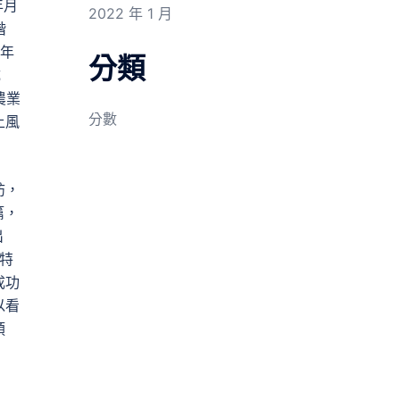
年月
2022 年 1 月
階
4年
分類
成
農業
分數
上風
訪，
篇，
出
的特
成功
以看
預