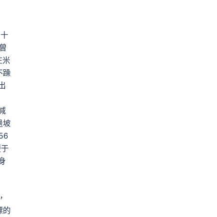
四十
曾
在米
不躁
出
減
退坡
56
便于
身
，
標的