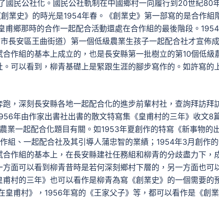
成了國民公社化。國民公社軌制在中國鄉村一向履行到20世紀80
《創業史》的時光是1954年春。《創業史》第一部寫的是合作組
皇甫鄉那時的合作一起配合活動還處在合作組的最後階段。195
安市長安區王曲街道）第一個低級農業生孩子一起配合社才宣佈
合作組的基本上成立的，也是長安縣第一批樹立的第10個低級
社。可以看到，柳青基礎上是緊跟生涯的腳步寫作的。如許寫的
奔跑，深刻長安縣各地一起配合化的進步前輩村社，查詢拜訪拜
956年由作家出書社出書的散文特寫集《皇甫村的三年》收文8
農業一起配合化題目有關。如1953年夏創作的特寫《新事物的
立合作組、一起配合社及其引導人蒲忠智的業績；1954年3月創作
斌合作組的基本上，在長安縣建社任務組和柳青的分歧盡力下，
一方面可以看到柳青昔時是若何深刻鄉村下層的，另一方面也可
皇甫村的三年》也可以看作是柳青為寫《創業史》的一個需要的
在皇甫村》，1956年寫的《王家父子》等，都可以看作是《創業