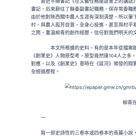
習近平總書記《在文藝任務座談會上的講話》
書記，后來辭往了縣委副書記職務、保存常委職務
由於他對陜西關中農人生涯有深刻清楚，所以筆下
村，與農人孤芳自賞，全身心投進，甚至與村平易
之際，重溫柳青的創作經歷，信任對我們明天的
本文所根據的史料，有的是本年從檔案館
《創業史》人物原型考，原型竟然達104人之多
對應，以及《創業史》昔時在《延河》頒發的翔
全經過歷程。
柳青
一
寫一部史詩性的三卷本或四卷本的長篇小說，