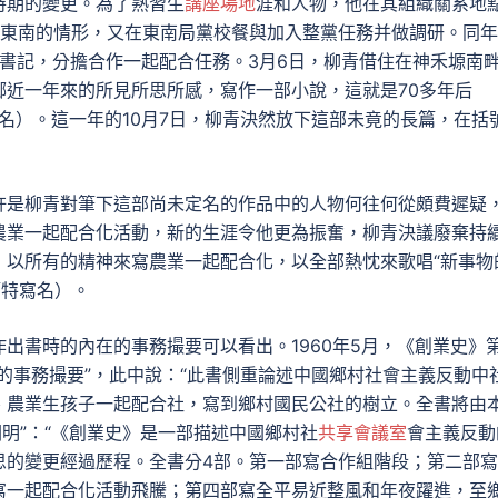
時期的變更。為了熟習生
講座場地
涯和人物，他在其組織關系地
來東南的情形，又在東南局黨校餐與加入整黨任務并做調研。同年
委副書記，分擔合作一起配合任務。3月6日，柳青借住在神禾塬南
鄉近一年來的所見所思所感，寫作一部小說，這就是70多年后
取名）。這一年的10月7日，柳青決然放下這部未竟的長篇，在括
許是柳青對筆下這部尚未定名的作品中的人物何往何從頗費遲疑
農業一起配合化活動，新的生涯令他更為振奮，柳青決議廢棄持
，以所有的精神來寫農業一起配合化，以全部熱忱來歌唱“新事物
篇特寫名）。
出書時的內在的事務撮要可以看出。1960年5月，《創業史》
的事務撮要”，此中說：“此書側重論述中國鄉村社會主義反動中
、農業生孩子一起配合社，寫到鄉村國民公社的樹立。全書將由
闡明”：“《創業史》是一部描述中國鄉村社
共享會議室
會主義反動
思的變更經過歷程。全書分4部。第一部寫合作組階段；第二部
寫一起配合化活動飛騰；第四部寫全平易近整風和年夜躍進，至