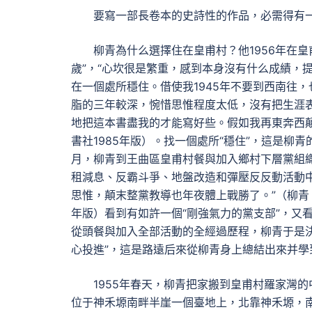
要寫一部長卷本的史詩性的作品，必需得有
柳青為什么選擇住在皇甫村？他1956年在
歲”，“心坎很是繁重，感到本身沒有什么成績，
在一個處所穩住。借使我1945年不要到西南往，
脂的三年較深，惋惜思惟程度太低，沒有把生涯
地把這本書盡我的才能寫好些。假如我再東奔西
書社1985年版）。找一個處所“穩住”，這是柳青
月，柳青到王曲區皇甫村餐與加入鄉村下層黨組
租減息、反霸斗爭、地盤改造和彈壓反反動活動
思惟，顛末整黨教導也年夜體上戰勝了。”（柳青
年版）看到有如許一個“剛強氣力的黨支部”，又
從頭餐與加入全部活動的全經過歷程，柳青于是
心投進”，這是路遠后來從柳青身上總結出來并學
1955年春天，柳青把家搬到皇甫村羅家灣
位于神禾塬南畔半崖一個臺地上，北靠神禾塬，