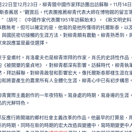
22日至12月23日，柳青隨中國作家拜訪團出訪蘇聯。11月14
爾斯泰舊居。“觀賞后，代表團推薦柳青代表大師在博物館的留言
”（胡可：《中國作家代表團1951年訪蘇始末》，《新文明史料
的事務無考，但可以確定的是，他寫的是他所懂得的托爾斯泰，以
、與國民密切接觸的生涯方法，對柳青頗有震動。柳青熟悉到，
家來說應當是最佳選擇。
家于皇甫村。肖洛霍夫也是柳青崇拜的作家，肖氏的史詩性作品
的《被開墾的童貞地》，對柳青都深有影響。訪蘇時代，柳青執
然，拜訪蘇聯，對柳青啟發和影響宏大。像托爾斯泰那樣生涯在
的和將要產生的農業所有人全體化生涯，柳青心中已有初步構思
柳青實際主義創作的一年夜特點。寫身處的時期，寫身邊的生涯
品的光鮮特色。
一部反應行將開端的鄉村社會主義改革的作品。他最早的打算是，用
新的時期，同時在新的時期的宏大改造與變遷中，寫時期變更中