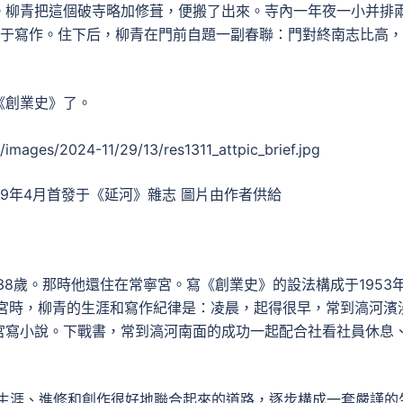
。柳青把這個破寺略加修葺，便搬了出來。寺內一年夜一小并排
用于寫作。住下后，柳青在門前自題一副春聯：門對終南志比高
《創業史》了。
59年4月首發于《延河》雜志 圖片由作者供給
38歲。那時他還住在常寧宮。寫《創業史》的設法構成于1953
寧宮時，柳青的生涯和寫作紀律是：凌晨，起得很早，常到滈河濱
宮寫小說。下戰書，常到滈河南面的成功一起配合社看社員休息
把生涯、進修和創作很好地聯合起來的道路，逐步構成一套嚴謹的