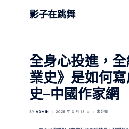
跳
至
影子在跳舞
主
要
內
容
全身心投進，全
業史》是如何寫
史–中國作家網
BY
ADMIN
2025 年 3 月 18 日
未分類