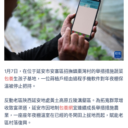
1月7日，在位于延安市安塞區招撫鎮棗灣村的舉措措施蔬菜
包養
生孩子基地，一位蒔植戶經由過程手機軟件對年夜棚保
溫被停止把持。
反動老區陜西延安地處黃土高原丘陵溝壑區。為拓寬群眾增
收致富渠道，延安市因地制
包養網
宜連續成長舉措措施農
業，一座座年夜棚溫室在已經的冬閑田上拔地而起，賦能老
區村落復興。