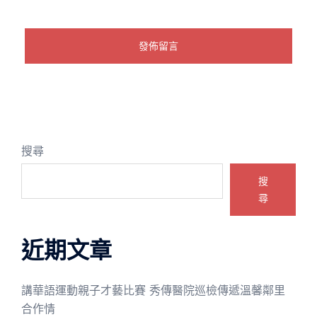
搜尋
搜
尋
近期文章
講華語運動親子才藝比賽 秀傳醫院巡檢傳遞溫馨鄰里
合作情