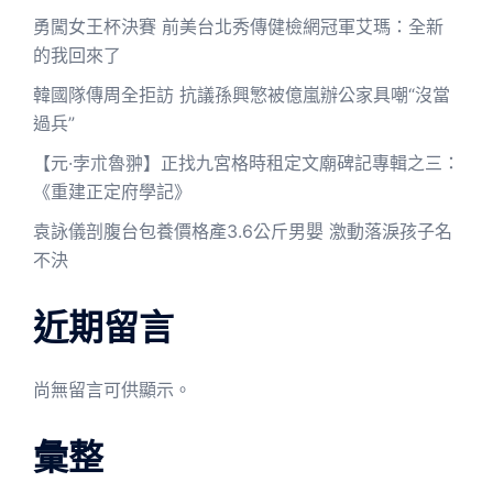
勇闖女王杯決賽 前美台北秀傳健檢網冠軍艾瑪：全新
的我回來了
韓國隊傳周全拒訪 抗議孫興慜被億嵐辦公家具嘲“沒當
過兵”
【元·孛朮魯翀】正找九宮格時租定文廟碑記專輯之三：
《重建正定府學記》
袁詠儀剖腹台包養價格產3.6公斤男嬰 激動落淚孩子名
不決
近期留言
尚無留言可供顯示。
彙整