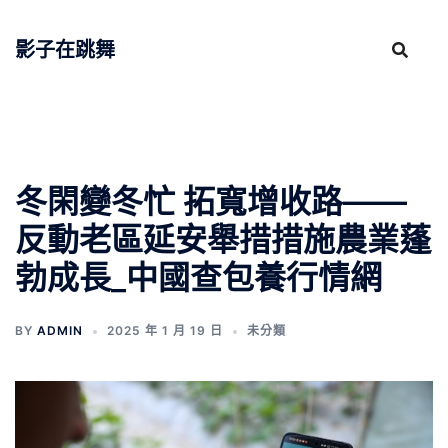
跳
至
影子在跳舞
主
要
內
容
冬閑變冬忙 拓寬增收路——
反動老區延安舉措措施農業蓬
勃成長_中國查包養行情網
BY
ADMIN
2025 年 1 月 19 日
未分類