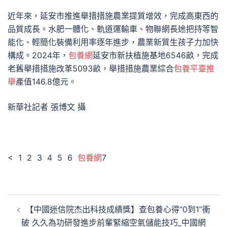
近年來，延安市推進舉措措施農業提質增效，完成高東西的
品質成長。水肥一體化、軌道運輸車、物聯網長途把持等智
能化、輕簡化裝備利用率逐年進步，農業新質生孩子力加快
構成。2024年，
包養網
延安市新扶植施基地6546畝，完成
老舊舉措措施改革5093畝，舉措措施農業綜合
包養平臺推
舉
產值146.8億元。
新華社記者 張博文 攝
< 1 2 3 4 5 6
包養網
7
文
【中國迷信院杰出科技成績獎】查包養心得“0到1”衝
章
破 久久為功研發進步前輩緊縮空氣儲能技巧_中國網