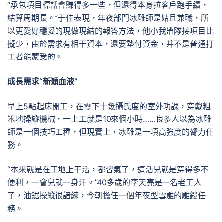
“承包項目標話會賺得多一些，但還得本身拉客戶跑手續，
結算周期長。”于佳表現，年夜部門冰雕師是姑且兼職，所
以更愛好穩妥的現做現結的報答方法，他小我帶隊接項目比
擬少，由於需求有相干資本，還要墊付資金，并不是普通打
工者能蒙受的。
成長需求“新穎血液”
早上5點起床開工，在零下十幾攝氏度的室外功課，穿戴粗
笨地操縱機械，一上工就是10來個小時……良多人以為冰雕
師是一個技巧工種，但現實上，冰雕是一項高強度的膂力任
務。
“本來就是在工地上干活，都習氣了，這活兒就是穿得多不
便利，一會兒就一身汗。”40多歲的李天亮是一名老工人
了，油鋸操縱很諳練，今朝擔任一個年夜型雪雕的雕鏤任
務。