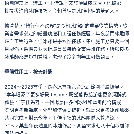
植團體當上了焊工。”于佳說，文旅項目成立后，他被第一
批提拔進修冰雕技巧，今朝曾經是冰雕小組的帶頭人。
據清楚，“轉行但不跨界”是今朝冰雕師的重要從業情勢，從
業者需求必定的繪畫功底和工程任務經歷，年夜部門冰雕師
來自工程行業。但冰雕是季候性任務，集中施工期只要一個
月擺佈，后期只要大批職員會持續從事保護任務，所以良多
冰雕師都是短期兼職，處理了冷冬期無工可做題目。
季候性用工，按天計酬
2024～2025雪季，長春冰雪新六合冰建範圍持續擴展。
“本年增添了更多場景design，盼望能帶給游客更多沉醉式
體驗。”于佳先容，一個場景由多個冰雕和雪雕配合構成，
發明更多新穎感。外型加倍優美復雜，就需求更多冰雕師來
共同完成。對比今年，于佳率領的冰雕團隊人數增添了
30%。某些年夜體量的冰雕作品，甚至需求七八十個冰雕師
同時功課。