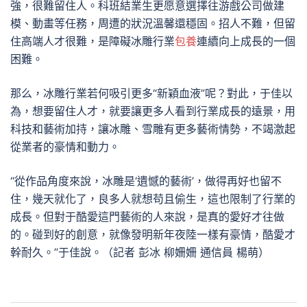
強，很難留住人。科班結業生更愿意選擇往游戲公司做建
模、動畫等任務，周遭的狀況溫馨還穩固。招人不難，但留
住高端人才很難，是障礙冰雕行業
包養
連續向上成長的一個
困難。
那么，冰雕行業若何吸引更多“新穎血液”呢？對此，于佳以
為，想要留住人才，就要讓更多人看到行業成長的遠景，用
科技和藝術加持，讓冰雕、雪雕有更多藝術情勢，不竭激起
從業者的豪情和動力。
“從作品角度來說，冰雕是‘遺憾的藝術’，做得再好也留不
住，幾天就化了，良多人就想苟且偷生，這也限制了行業的
成長。但對于酷愛這門藝術的人來說，是真的愛好才往做
的。碰到好的創意，就像發明新年夜陸一樣有豪情，酷愛才
幹耐久。”于佳說。（記者 彭冰 柳姍姍 通信員 楊萌）