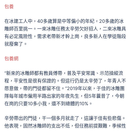
包養
在冰建工人中，40多歲算是中等偏小的年紀，20多歲的冰
雕師百里挑一。一來冰雕任務太辛勞欠好招人，二來冰雕具
有必定風險性，需求老帶新才幹上崗，良多新人在學徒階段
就廢棄了。
包養網
“新來的冰雕師都有教員傅帶，普及平安常識、示范操縱流
程，平安性是很有保證的。但這行仍是太辛勞了，年青人不
愿意做，帶的門徒都留不住。”2019年以來，于佳的冰雕團
隊每年城市僱用半路出家的年夜先生，但5年曩昔了，今朝
在崗的只要10多小我，還不到總體的10%。
辛勞帶出的門徒，干一個多月就走了，這讓于佳有些悲傷。
他表現，固然冰雕師的支出不低，但任務前提艱難，季候性