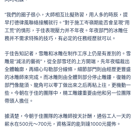
“我們的圈子很小，大師相互比擬熟習，用人多的時辰，提
早打德律風聯絡接觸就行。”對于施工岑嶺期能否會呈現“用
工荒”的情形，于佳表現壓力并不年夜。年夜部門的冰雕任
務并不需求特殊的技巧，有必定的任務經歷就可以。
于佳告知記者，雪雕和冰雕在制作工序上仍是有差別的。雪
雕是“減法的藝術”，從全部雪坯的上方開端，先年夜幅裁出
全體輪廓，再細心勾勒部分線條，細節部門則由經歷更豐盛
的冰雕師來完成。而冰雕則由全體到部分停止雕鏤，復雜的
部門像龍須、龍角可以零丁做出來之后再粘上往，更機動一
些。今朝在于佳的團隊中，精工雕鏤重要由他和另一位團隊
帶頭人擔任。
據清楚，今朝于佳團隊的冰雕師按天計酬，通俗工人一天的
薪水在500元～700元，資格深的能到達1000元擺佈。