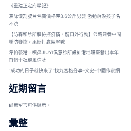
《重建正定府學記》
袁詠儀剖腹台包養價格產3.6公斤男嬰 激動落淚孩子名
不決
【防森和診所體檢控疫情，龍口外行動】公路建養中間
聯防聯控，果斷打贏阻擊戰
韋帕襲港，噴鼻JIUYI俱意診所設計港地理臺發出本年
首個十號颶風信號
“成功的日子就快來了”找九宮格分享–文史–中國作家網
近期留言
尚無留言可供顯示。
彙整