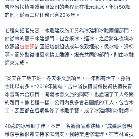
吉林省扶植團體無限公司的老程正在批示采冰，年近50歲
的他，從事工程任務已有20多年。
老程向記者先容，冰雕建筑施工分為冰建和冰雕兩個部門，
他從事的屬于冰建部門，包含采冰、運冰，之后將年夜塊冰
依照設
包養網
計圖紙切割組裝成年夜致框架，像冰塔、滑梯
等。而外型復雜需求精工雕鏤、燈光共同的部門，則由冰雕
師來完成。
“炎天在工地下班，冬天來文旅項目，一年都有活干，掙得
也比以前多。”2019年開端，吉林省扶植團體投資扶植長春
冰雪新六合項目，開闢冰雪文旅的同時，也處理了工人冬閑
的題目。像老程一樣，公司內良多會看圖紙的工人，包含木
工、瓦匠都在后期進修了冰雕手藝，成了冰建師和冰雕師。
40歲的冰雕師于佳，本是一名藝術品雕鏤師，“成婚后發明
雕鏤手藝很難支持家庭開支，我轉業進修電焊，在吉林省扶