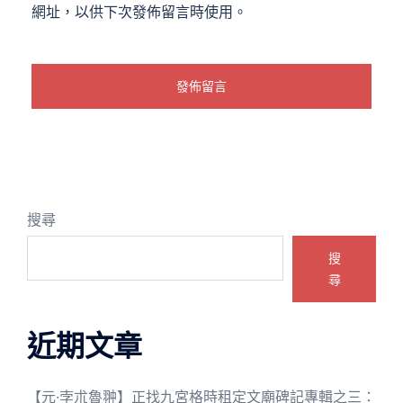
網址，以供下次發佈留言時使用。
搜尋
搜
尋
近期文章
【元·孛朮魯翀】正找九宮格時租定文廟碑記專輯之三：