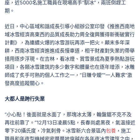
座，近5000名施工職員在現場高手“馴冰”，兩班倒趕工
期。
近日，中心區域和諧成長引導小組辦公室印發《推進西南地
域冰雪經濟高東西的品質成長助力周全復興獲得新衝破實行
計劃》，為連續火爆的冰雪游玩再添一把火。顛末多年深
耕，西南冰雪經濟進進成長慢車道，相干財產對失業的帶舉
措用逐步浮現。在吉林，看冰燈、賞雪景成為夏季熱點游玩
項目，各類冰雪建筑的多少數字和體量也在逐年增添，冰雕
師成了炙手可熱的個人工作之一，“日賺令嬡”“一人難求”激
發高度追蹤關心。
大都人是跨行失業
“小心點！後面就是水面了，那塊冰太薄，輪盤鋸不克不及
再往前靠了。”12月13日凌晨5點，長春尚處黑夜，氣溫接近
零下20攝氏度，冷氣刺骨。冰雪新六合景區內
包養
，施工
職員和年夜型機械密密層層地穿越在各年夜冰雪建筑之中，