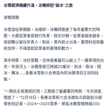
冰雪經濟連續升溫，冰雕師迎“破冰”之旅
瀏覽提醒
冰雪游玩季開啟，冰建師、冰雕師進進了每年最繁忙的時
節。大都從業者是跨行失業、按天計酬。從業者越來越多，
但卻難以留住年青人。對此，業內助士以為，要用科技和藝
術加持，不竭激起從業者的豪情和動力。
凜冬時節，冰封雪飄，吉林長春蓮花山披上了一層夢境的白
衣。年夜河上，冰層厚度已跨越20厘米，割冰、取冰、砌
冰、雕冰……長春冰雪新六合景區內的冰建項目正加快扶
植。
“一周前主塔曾經封頂，工期過了最嚴重的時辰，今天就能
開放了。”12月16日，長春冰雪新六合冰建批示部副批示趙
偉告知記者，2024～2025雪季，景區冰雕雪塑跨越200