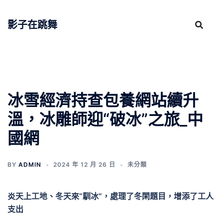
跳
至
影子在跳舞
主
要
內
容
冰雪經濟持查包養網站續升
溫，冰雕師迎“破冰”之旅_中
國網
BY
ADMIN
2024 年 12 月 26 日
未分類
炎天上工地、冬天來“馴冰”，處理了冬閑題目，增添了工人
支出