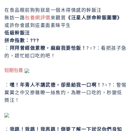
在食品眼前
狗狗就是一個木得情感的幹飯汪
無妨一路
包養網評價
來觀賞
《汪星人拼命幹飯圖鑒》
或許你會感到這畫面素昧平生
低級幹飯汪
拼命指數：???
：
拜拜曾經做累瞭，麻麻我要恰飯！
?♀?：看把孩子急
的，趕忙給口吃的吧！
短期包養
：
嘿！年青人不講武德，卻是給我一口啊！
?♀?：警惕
翼翼之中又摻雜瞭一絲焦灼，為瞭一口吃的，秒變低
微汪！
：
我跳！我跳！我再跳！倒要了解一下狀況你們良知