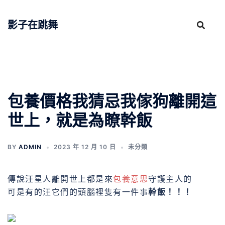
跳
至
影子在跳舞
主
要
內
容
包養價格我猜忌我傢狗離開這
世上，就是為瞭幹飯
BY
ADMIN
2023 年 12 月 10 日
未分類
傳說汪星人離開世上
都是來
包養意思
守護主人的
可是有的汪
它們的頭腦裡隻有一件事
幹飯！！！