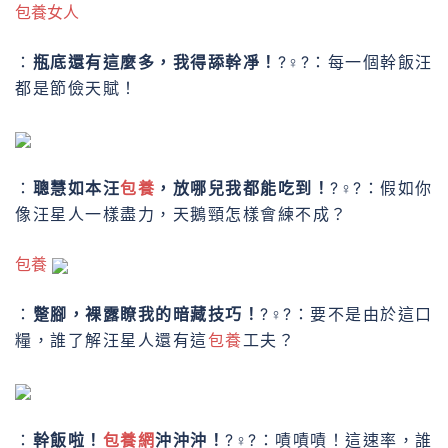
包養女人
：
瓶底還有這麼多，我得舔幹凈！
?♀?：每一個幹飯汪
都是節儉天賦！
：
聰慧如本汪
包養
，放哪兒我都能吃到！
?♀?：假如你
像汪星人一樣盡力，天鵝頸怎樣會練不成？
包養
：
蹩腳，裸露瞭我的暗藏技巧！
?♀?：要不是由於這口
糧，誰了解汪星人還有這
包養
工夫？
：
幹飯啦！
包養網
沖沖沖！
?♀?：嘖嘖嘖！這速率，誰