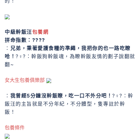
的！
中級幹飯汪
包養網
拼命指數：????
：
兄弟，秉著愛護食糧的準繩，我把你的也一路吃瞭
哈！
?♀?：幹飯狗幹飯魂，為瞭幹飯友情的劃子說翻就
翻~
女大生包養俱樂部
：
我曾經5分鐘沒幹飯瞭，吃一口不外分吧！
?♀?：幹
飯汪的主旨就是不分年紀，不分體型，隻專註於幹
飯！
包養條件