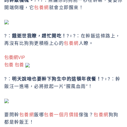
的幹飯機械。
?♀?：無論你的狗前一秒在幹嘛，隻要你
開端倒糧，它
包養網
就會立即醒來！
?：
餓逝世我瞭，趕忙開吃！
?♀?：在幹飯這條路上，
再沒有比狗狗更積極上心的
包養網
人瞭。
包養網VIP
包養
包養
?：
明天說啥也要幹下狗生中的這頓年夜餐！
?♀?：幹
飯汪一進場，必將掀起一片“腥風血雨”！
要問幹
包養網
飯哪
包養一個月價錢
傢強？
包養網
狗狗
都是幹飯王！