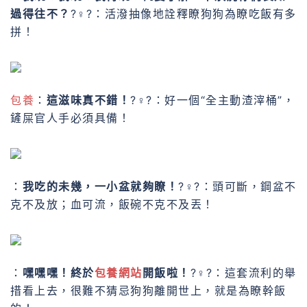
過得往不？
?♀?：活潑抽像地詮釋瞭狗狗為瞭吃飯有多
拼！
包養
：
這滋味真不錯！
?♀?：好一個“全主動渣滓桶”，
鏟屎官人手必須具備！
：
我吃的未幾，一小盆就夠瞭！
?♀?：頭可斷，鋼盆不
克不及放；血可流，飯碗不克不及丟！
：
嘿嘿嘿！終於
包養網站
開飯啦！
?♀?：這套流利的舉
措看上去，很難不猜忌狗狗離開世上，就是為瞭幹飯