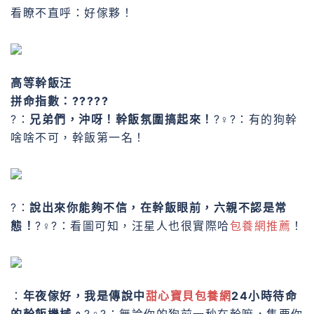
看瞭不直呼：好傢夥！
高等幹飯汪
拼命指數：?????
?：
兄弟們，沖呀！幹飯氛圍搞起來！
?♀?：有的狗幹
啥啥不可，幹飯第一名！
?：
說出來你能夠不信，在幹飯眼前，六親不認是常
態！
?♀?：看圖可知，汪星人也很實際哈
包養網推薦
！
：
年夜傢好，我是傳說中
甜心寶貝包養網
24小時待命