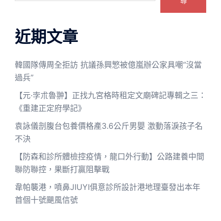
尋
近期文章
韓國隊傳周全拒訪 抗議孫興慜被億嵐辦公家具嘲“沒當
過兵”
【元·孛朮魯翀】正找九宮格時租定文廟碑記專輯之三：
《重建正定府學記》
袁詠儀剖腹台包養價格產3.6公斤男嬰 激動落淚孩子名
不決
【防森和診所體檢控疫情，龍口外行動】公路建養中間
聯防聯控，果斷打贏阻擊戰
韋帕襲港，噴鼻JIUYI俱意診所設計港地理臺發出本年
首個十號颶風信號