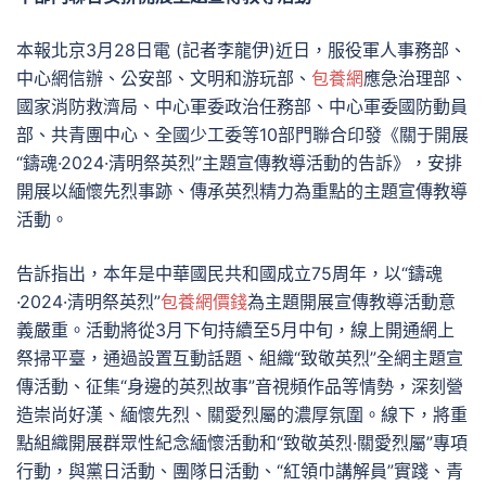
本報北京3月28日電 (記者李龍伊)近日，服役軍人事務部、
中心網信辦、公安部、文明和游玩部、
包養網
應急治理部、
國家消防救濟局、中心軍委政治任務部、中心軍委國防動員
部、共青團中心、全國少工委等10部門聯合印發《關于開展
“鑄魂·2024·清明祭英烈”主題宣傳教導活動的告訴》，安排
開展以緬懷先烈事跡、傳承英烈精力為重點的主題宣傳教導
活動。
告訴指出，本年是中華國民共和國成立75周年，以“鑄魂
·2024·清明祭英烈”
包養網價錢
為主題開展宣傳教導活動意
義嚴重。活動將從3月下旬持續至5月中旬，線上開通網上
祭掃平臺，通過設置互動話題、組織“致敬英烈”全網主題宣
傳活動、征集“身邊的英烈故事”音視頻作品等情勢，深刻營
造崇尚好漢、緬懷先烈、關愛烈屬的濃厚氛圍。線下，將重
點組織開展群眾性紀念緬懷活動和“致敬英烈·關愛烈屬”專項
行動，與黨日活動、團隊日活動、“紅領巾講解員”實踐、青