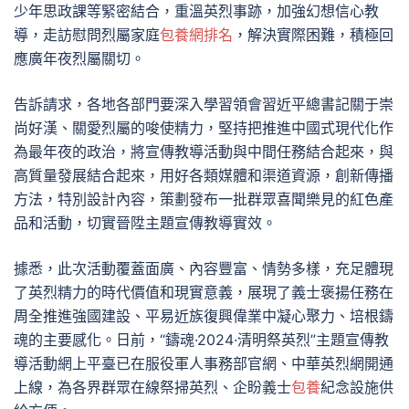
少年思政課等緊密結合，重溫英烈事跡，加強幻想信心教
導，走訪慰問烈屬家庭
包養網排名
，解決實際困難，積極回
應廣年夜烈屬關切。
告訴請求，各地各部門要深入學習領會習近平總書記關于崇
尚好漢、關愛烈屬的唆使精力，堅持把推進中國式現代化作
為最年夜的政治，將宣傳教導活動與中間任務結合起來，與
高質量發展結合起來，用好各類媒體和渠道資源，創新傳播
方法，特別設計內容，策劃發布一批群眾喜聞樂見的紅色產
品和活動，切實晉陞主題宣傳教導實效。
據悉，此次活動覆蓋面廣、內容豐富、情勢多樣，充足體現
了英烈精力的時代價值和現實意義，展現了義士褒揚任務在
周全推進強國建設、平易近族復興偉業中凝心聚力、培根鑄
魂的主要感化。日前，“鑄魂·2024·清明祭英烈”主題宣傳教
導活動網上平臺已在服役軍人事務部官網、中華英烈網開通
上線，為各界群眾在線祭掃英烈、企盼義士
包養
紀念設施供