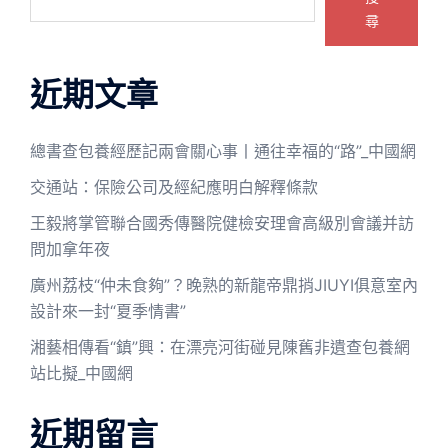
尋
近期文章
總書查包養經歷記兩會關心事丨通往幸福的“路”_中國網
交通站：保險公司及經紀應明白解釋條款
王毅將掌管聯合國秀傳醫院健檢安理會高級別會議并訪
問加拿年夜
廣州荔枝“仲未食夠”？晚熟的新龍帝鼎捎JIUYI俱意室內
設計來一封“夏季情書”
湘藝相傳看“鎮”興：在漂亮河街碰見陳舊非遺查包養網
站比擬_中國網
近期留言