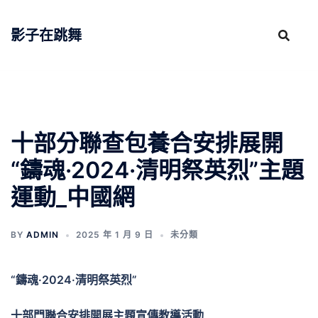
跳
至
影子在跳舞
主
要
內
容
十部分聯查包養合安排展開
“鑄魂·2024·清明祭英烈”主題
運動_中國網
BY
ADMIN
2025 年 1 月 9 日
未分類
“鑄魂·2024·清明祭英烈”
十部門聯合安排開展主題宣傳教導活動