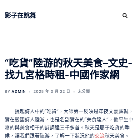
跳
至
影子在跳舞
主
要
內
容
“吃貨”陸游的秋天美食–文史-
找九宮格時租-中國作家網
BY
ADMIN
2025 年 3 月 22 日
未分類
提起詩人中的“吃貨”，大師第一反映是年夜文豪蘇軾，
實在愛國詩人陸游，也是名副實在的“美食達人”，他平生中
寫的與美食相干的詩詞達三千多首。秋天是屬于吃貨的季
候，讓我們跟著陸游，了解一下狀況他的
交流
秋天美食。