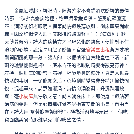
金風抽豐起，蟹肥時。陸游確定不會錯過吃螃蟹的最佳
時節。“秋夕高齋病始輕，物華凋零歲崢嶸。蟹黃旋擘饞涎
墮，酒淥初傾老眼明。提筆詩情還跌蕩放誕，倒床藥裹尚縱
橫。閑愁好似憎人睡，又起挑燈聽雨聲。”（《病愈》）秋
天薄暮時分，詩人的病情方才呈現惡化的跡象，便抑制不住
迫切的心境，設定享用起了螃蟹。當蟹
會議室出租
黃方才被
剝開顯露的那一刻，饞人的口水便情不自禁地直往下淌。新
斟的瓊漿剛倒進杯中，底本昏花的老眼剎時變得敞亮有神。
左持一個肥美的螃蟹，右握一杯醇噴鼻的瓊漿，真是人世最
快活的事呀！一頓飽餐之后，心境剎時變得非分特別愉快愉
悅。提起筆來，詩意如潮涌，詩情洶湧澎湃，升沉跌蕩放
誕，毫
小樹屋
無停歇之意。詩人躺在床上，即使身上還貼著
治病的藥貼，但是心情卻好像不受拘束安閒的小鳥，自由自
在。詩人用“蟹黃旋擘饞涎墮”，極為活潑地展示出了一個吃
貨面臨美食時那難以克制的盼望之情。