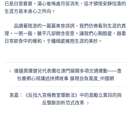
已是白發蒼蒼，滿心後悔歲月促消失，這才頓悟安靜恬澹的
生涯方是本身心之所向。
品讀著陸游的一篇篇美食詩詞，我們仿佛看到生涯的真
理。一粥一飯，雖平凡卻飽含密意。讓我們心胸酷愛，器重
日常飲食中的暖和，于纖細處擁抱生涯的美妙。
文
邊疆奧運健兒代表團在澳門展開多項交通運動——查
章
包養網心得講述拼搏故事 展現自負風度_中國網
導
覽
袁嘉：《反找九宮格教室壟斷法》中的激勵立異目的與
反壟斷剖析范式改革