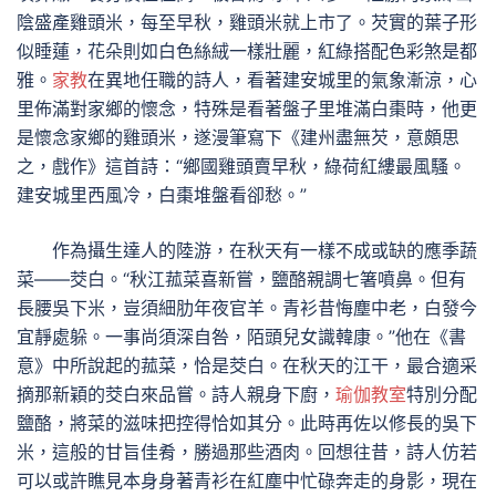
陰盛產雞頭米，每至早秋，雞頭米就上市了。芡實的葉子形
似睡蓮，花朵則如白色絲絨一樣壯麗，紅綠搭配色彩煞是都
雅。
家教
在異地任職的詩人，看著建安城里的氣象漸涼，心
里佈滿對家鄉的懷念，特殊是看著盤子里堆滿白棗時，他更
是懷念家鄉的雞頭米，遂漫筆寫下《建州盡無芡，意頗思
之，戲作》這首詩：“鄉國雞頭賣早秋，綠荷紅縷最風騷。
建安城里西風冷，白棗堆盤看卻愁。”
作為攝生達人的陸游，在秋天有一樣不成或缺的應季蔬
菜——茭白。“秋江菰菜喜新嘗，鹽酪親調七箸噴鼻。但有
長腰吳下米，豈須細肋年夜官羊。青衫昔悔塵中老，白發今
宜靜處躲。一事尚須深自咎，陌頭兒女識韓康。”他在《書
意》中所說起的菰菜，恰是茭白。在秋天的江干，最合適采
摘那新穎的茭白來品嘗。詩人親身下廚，
瑜伽教室
特別分配
鹽酪，將菜的滋味把控得恰如其分。此時再佐以修長的吳下
米，這般的甘旨佳肴，勝過那些酒肉。回想往昔，詩人仿若
可以或許瞧見本身身著青衫在紅塵中忙碌奔走的身影，現在