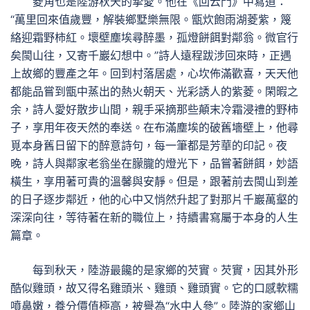
菱角也是陸游秋天的摯愛。他在《回云門》中寫道：
“萬里回來值歲豐，解裝鄉墅樂無限。甑炊飽雨湖菱紫，篾
絡迎霜野柿紅。壞壁塵埃尋醉墨，孤燈餅餌對鄰翁。微官行
矣閩山往，又寄千巖幻想中。”詩人遠程跋涉回來時，正遇
上故鄉的豐產之年。回到村落居處，心坎佈滿歡喜，天天他
都能品嘗到甑中蒸出的熱火朝天、光彩誘人的紫菱。閑暇之
余，詩人愛好散步山間，親手采摘那些顛末冷霜浸禮的野柿
子，享用年夜天然的奉送。在布滿塵埃的破舊墻壁上，他尋
覓本身舊日留下的醉意詩句，每一筆都是芳華的印記。夜
晚，詩人與鄰家老翁坐在朦朧的燈光下，品嘗著餅餌，妙語
橫生，享用著可貴的溫馨與安靜。但是，跟著前去閩山到差
的日子逐步鄰近，他的心中又悄然升起了對那片千巖萬壑的
深深向往，等待著在新的職位上，持續書寫屬于本身的人生
篇章。
每到秋天，陸游最饞的是家鄉的芡實。芡實，因其外形
酷似雞頭，故又得名雞頭米、雞頭、雞頭實。它的口感軟糯
噴鼻嫩，養分價值極高，被譽為“水中人參”。陸游的家鄉山