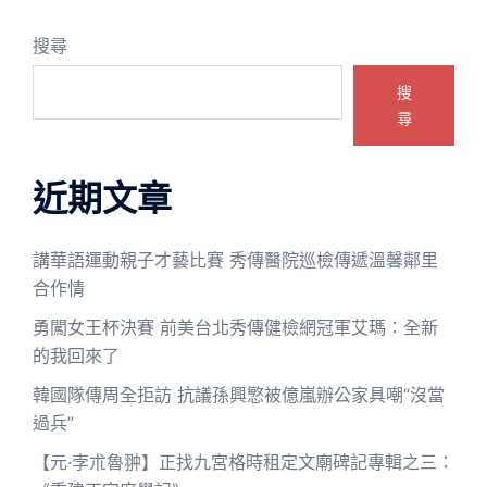
搜尋
搜
尋
近期文章
講華語運動親子才藝比賽 秀傳醫院巡檢傳遞溫馨鄰里
合作情
勇闖女王杯決賽 前美台北秀傳健檢網冠軍艾瑪：全新
的我回來了
韓國隊傳周全拒訪 抗議孫興慜被億嵐辦公家具嘲“沒當
過兵”
【元·孛朮魯翀】正找九宮格時租定文廟碑記專輯之三：