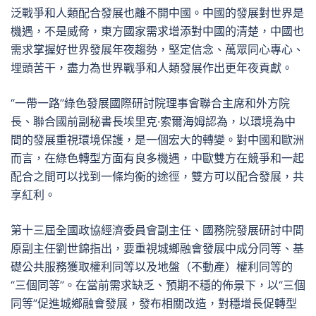
泛戰爭和人類配合發展也離不開中國。中國的發展對世界是
機遇，不是威脅，東方國家需求增添對中國的清楚，中國也
需求掌握好世界發展年夜趨勢，堅定信念、萬眾同心專心、
埋頭苦干，盡力為世界戰爭和人類發展作出更年夜貢獻。
“一帶一路”綠色發展國際研討院理事會聯合主席和外方院
長、聯合國前副秘書長埃里克·索爾海姆認為，以環境為中
間的發展重視環境保護，是一個宏大的轉變。對中國和歐洲
而言，在綠色轉型方面有良多機遇，中歐雙方在競爭和一起
配合之間可以找到一條均衡的途徑，雙方可以配合發展，共
享紅利。
第十三屆全國政協經濟委員會副主任、國務院發展研討中間
原副主任劉世錦指出，要重視城鄉融會發展中成分同等、基
礎公共服務獲取權利同等以及地盤（不動產）權利同等的
“三個同等”。在當前需求缺乏、預期不穩的佈景下，以“三個
同等”促進城鄉融會發展，發布相關改造，對穩增長促轉型