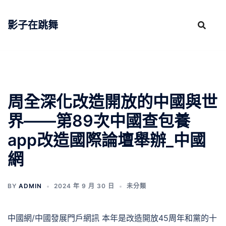
跳
至
影子在跳舞
主
要
內
容
周全深化改造開放的中國與世
界——第89次中國查包養
app改造國際論壇舉辦_中國
網
BY
ADMIN
2024 年 9 月 30 日
未分類
中國網/中國發展門戶網訊 本年是改造開放45周年和黨的十