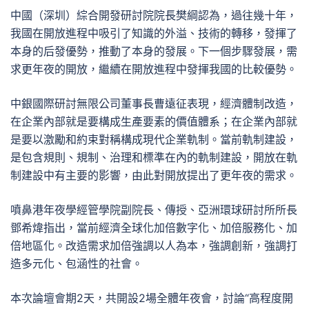
中國（深圳）綜合開發研討院院長樊綱認為，過往幾十年，
我國在開放進程中吸引了知識的外溢、技術的轉移，發揮了
本身的后發優勢，推動了本身的發展。下一個步驟發展，需
求更年夜的開放，繼續在開放進程中發揮我國的比較優勢。
中銀國際研討無限公司董事長曹遠征表現，經濟體制改造，
在企業內部就是要構成生產要素的價值體系；在企業內部就
是要以激勵和約束對稱構成現代企業軌制。當前軌制建設，
是包含規則、規制、治理和標準在內的軌制建設，開放在軌
制建設中有主要的影響，由此對開放提出了更年夜的需求。
噴鼻港年夜學經管學院副院長、傳授、亞洲環球研討所所長
鄧希煒指出，當前經濟全球化加倍數字化、加倍服務化、加
倍地區化。改造需求加倍強調以人為本，強調創新，強調打
造多元化、包涵性的社會。
本次論壇會期2天，共開設2場全體年夜會，討論“高程度開