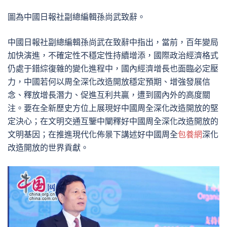
圖為中國日報社副總編輯孫尚武致辭。
中國日報社副總編輯孫尚武在致辭中指出，當前，百年變局
加快演進，不確定性不穩定性持續增添，國際政治經濟格式
仍處于錯綜復雜的變化進程中，國內經濟增長也面臨必定壓
力，中國若何以周全深化改造開放穩定預期、增強發展信
念、釋放增長潛力、促進互利共贏，遭到國內外的高度關
注。要在全新歷史方位上展現好中國周全深化改造開放的堅
定決心；在文明交通互鑒中闡釋好中國周全深化改造開放的
文明基因；在推進現代化佈景下講述好中國周全
包養網
深化
改造開放的世界貢獻。