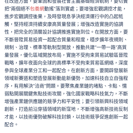
在改造方面，要鞏固和發展社會主義基礎經濟軌制，要切實
把“兩個絕不
包養網
動搖”落到實處；要增強宏觀調控才能，
進步宏觀調控後果，及時發現息爭決經濟運行中的凸起牴
觸，堅持經濟持續安康高質量發展；增強改造實施的協調
性，把完全的頂層設計協調推進實施到位。在開放方面，要
不斷晉陞貿易投資一起配合質量和程度，穩步擴年夜規則、
規制、治理、標準等軌制型開放，推動共建“一帶一路”高質
量發展，優化區域開放布局，實施不受拘束貿易試驗區晉陞
戰略，擴年夜面向全球的高標準不受拘束貿易區網絡，深度
參與全球產業分工和一起配合。在創新方面，要開辟發展新
領域新賽道和塑造發展新動能新優勢，加速科技自立自強程
序，有用解決“洽商”問題。要聚焦產業鏈的堵點、卡點、懦
弱點開展關鍵焦點技術攻關，強化國家戰略科技氣力，不斷
增強產業鏈供應鏈的競爭力和平安性；要引領新興科技領域
創新，打造前沿穿插領域的新窪地，不斷增強高新技術反制
才能，以技術優勢破解科技封鎖，以技術競爭促進創新一起
配合。