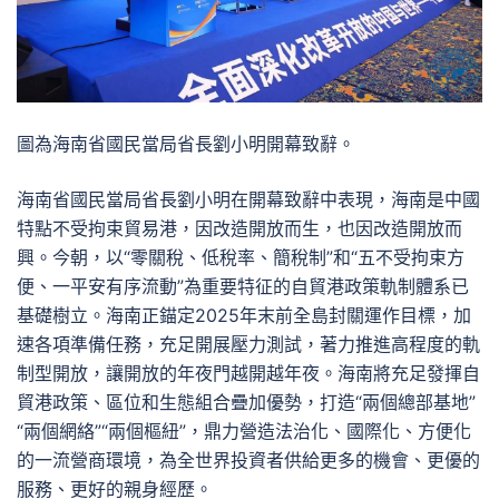
圖為海南省國民當局省長劉小明開幕致辭。
海南省國民當局省長劉小明在開幕致辭中表現，海南是中國
特點不受拘束貿易港，因改造開放而生，也因改造開放而
興。今朝，以“零關稅、低稅率、簡稅制”和“五不受拘束方
便、一平安有序流動”為重要特征的自貿港政策軌制體系已
基礎樹立。海南正錨定2025年末前全島封關運作目標，加
速各項準備任務，充足開展壓力測試，著力推進高程度的軌
制型開放，讓開放的年夜門越開越年夜。海南將充足發揮自
貿港政策、區位和生態組合疊加優勢，打造“兩個總部基地”
“兩個網絡”“兩個樞紐”，鼎力營造法治化、國際化、方便化
的一流營商環境，為全世界投資者供給更多的機會、更優的
服務、更好的親身經歷。