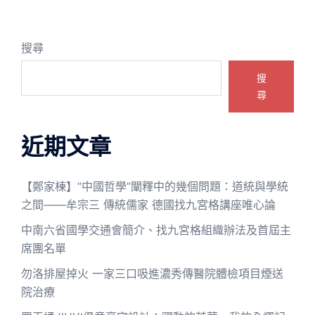
搜尋
搜
尋
近期文章
【鄭家棟】“中國哲學”闡釋中的幾個問題：道統與學統
之間——牟宗三 傳統儒家 德國找九宮格講座唯心論
中南六省國學交通會簡介、找九宮格組織辦法及首屆主
席團名單
勿洛排屋掉火 一家三口吸進濃秀傳醫院體檢項目煙送
院治療