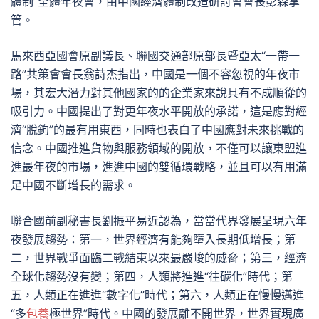
體制”全體年夜會，由中國經濟體制改造研討會會長彭森掌
管。
馬來西亞國會原副議長、聯國交通部原部長暨亞太“一帶一
路”共策會會長翁詩杰指出，中國是一個不容忽視的年夜市
場，其宏大潛力對其他國家的的企業家來說具有不成順從的
吸引力。中國提出了對更年夜水平開放的承諾，這是應對經
濟“脫鉤”的最有用東西，同時也表白了中國應對未來挑戰的
信念。中國推進貨物與服務領域的開放，不僅可以讓東盟進
進最年夜的市場，進進中國的雙循環戰略，並且可以有用滿
足中國不斷增長的需求。
聯合國前副秘書長劉振平易近認為，當當代界發展呈現六年
夜發展趨勢：第一，世界經濟有能夠墮入長期低增長；第
二，世界戰爭面臨二戰結束以來最嚴峻的威脅；第三，經濟
全球化趨勢沒有變；第四，人類將進進“往碳化”時代；第
五，人類正在進進“數字化”時代；第六，人類正在慢慢邁進
“多
包養
極世界”時代。中國的發展離不開世界，世界實現廣