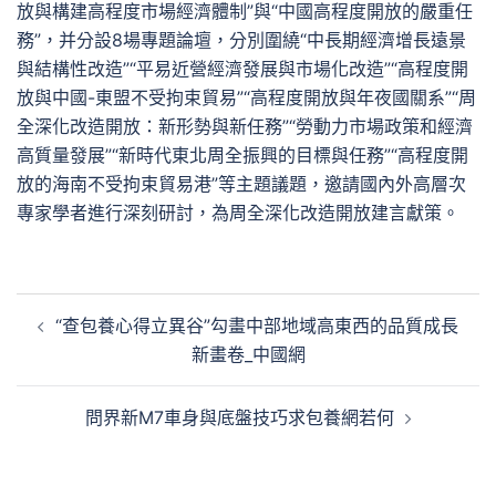
放與構建高程度市場經濟體制”與“中國高程度開放的嚴重任
務”，并分設8場專題論壇，分別圍繞“中長期經濟增長遠景
與結構性改造”“平易近營經濟發展與市場化改造”“高程度開
放與中國-東盟不受拘束貿易”“高程度開放與年夜國關系”“周
全深化改造開放：新形勢與新任務”“勞動力市場政策和經濟
高質量發展”“新時代東北周全振興的目標與任務”“高程度開
放的海南不受拘束貿易港”等主題議題，邀請國內外高層次
專家學者進行深刻研討，為周全深化改造開放建言獻策。
文
“查包養心得立異谷”勾畫中部地域高東西的品質成長
章
新畫卷_中國網
導
覽
問界新M7車身與底盤技巧求包養網若何