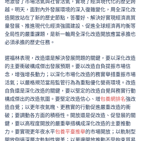
地激發了市場活氣與社會活氣，實現了經濟現代化的歷史跨
越。明天，面對內外發展環境的深入復雜變化，周全深化改
造開放站在了新的歷史節點，答覆好、解決好實現經濟高質
量發展、推進現代化經濟強國建設、促進全球經濟再均衡等
全局性的嚴重課題，是新一輪周全深化改造開放應當承擔也
必須承擔的歷史任務。
遲福林表現，改造還是解決發展問題的關鍵，要以深化改造
的主要衝破構成傑出發展預期。要以改造自負提振市場信
念，增強增長動力；以深化市場化改造的務實舉措重振市場
活氣；以嚴格規范當局監管行為為重點優化營商環境。改造
自負還是深化改造的關鍵，要以堅定的改造自覺與務實行動
構成傑出的改造氛圍。要堅定改造信心、增
包養網排名
強改
造自覺；以更年夜氣魄、更務實的行動促進嚴重改造的衝
破；要調動各方面的積極性。開放還是促改造、促發展的關
鍵，要以高程度開放的嚴重舉措構成深化改造的主要推動
力。要實現更年夜水平
包養平臺推舉
的市場開放；以軌制型
開放倒逼深層次軌制性變革；以單邊開放推動不受拘束貿易