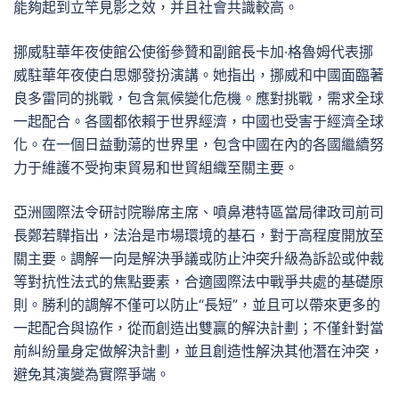
能夠起到立竿見影之效，并且社會共識較高。
挪威駐華年夜使館公使銜參贊和副館長卡加·格魯姆代表挪
威駐華年夜使白思娜發扮演講。她指出，挪威和中國面臨著
良多雷同的挑戰，包含氣候變化危機。應對挑戰，需求全球
一起配合。各國都依賴于世界經濟，中國也受害于經濟全球
化。在一個日益動蕩的世界里，包含中國在內的各國繼續努
力于維護不受拘束貿易和世貿組織至關主要。
亞洲國際法令研討院聯席主席、噴鼻港特區當局律政司前司
長鄭若驊指出，法治是市場環境的基石，對于高程度開放至
關主要。調解一向是解決爭議或防止沖突升級為訴訟或仲裁
等對抗性法式的焦點要素，合適國際法中戰爭共處的基礎原
則。勝利的調解不僅可以防止“長短”，並且可以帶來更多的
一起配合與協作，從而創造出雙贏的解決計劃；不僅針對當
前糾紛量身定做解決計劃，並且創造性解決其他潛在沖突，
避免其演變為實際爭端。