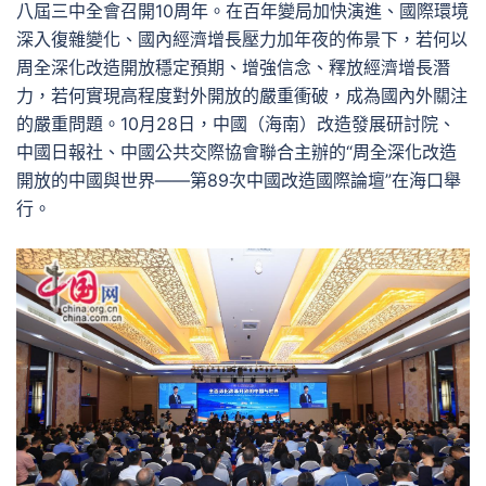
八屆三中全會召開10周年。在百年變局加快演進、國際環境
深入復雜變化、國內經濟增長壓力加年夜的佈景下，若何以
周全深化改造開放穩定預期、增強信念、釋放經濟增長潛
力，若何實現高程度對外開放的嚴重衝破，成為國內外關注
的嚴重問題。10月28日，中國（海南）改造發展研討院、
中國日報社、中國公共交際協會聯合主辦的“周全深化改造
開放的中國與世界——第89次中國改造國際論壇”在海口舉
行。