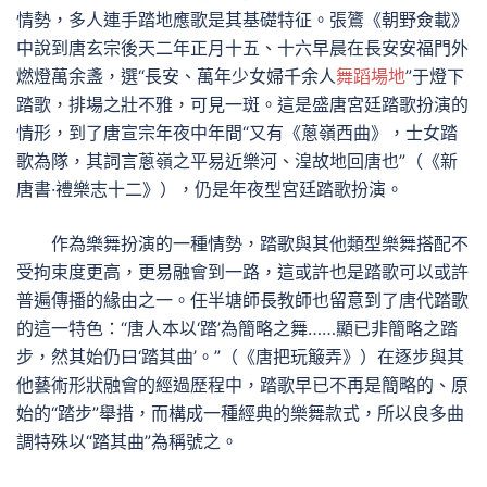
情勢，多人連手踏地應歌是其基礎特征。張鷟《朝野僉載》
中說到唐玄宗後天二年正月十五、十六早晨在長安安福門外
燃燈萬余盞，選“長安、萬年少女婦千余人
舞蹈場地
”于燈下
踏歌，排場之壯不雅，可見一斑。這是盛唐宮廷踏歌扮演的
情形，到了唐宣宗年夜中年間“又有《蔥嶺西曲》，士女踏
歌為隊，其詞言蔥嶺之平易近樂河、湟故地回唐也”（《新
唐書·禮樂志十二》），仍是年夜型宮廷踏歌扮演。
作為樂舞扮演的一種情勢，踏歌與其他類型樂舞搭配不
受拘束度更高，更易融會到一路，這或許也是踏歌可以或許
普遍傳播的緣由之一。任半塘師長教師也留意到了唐代踏歌
的這一特色：“唐人本以‘踏’為簡略之舞……顯已非簡略之踏
步，然其始仍曰‘踏其曲’。”（《唐把玩簸弄》）在逐步與其
他藝術形狀融會的經過歷程中，踏歌早已不再是簡略的、原
始的“踏步”舉措，而構成一種經典的樂舞款式，所以良多曲
調特殊以“踏其曲”為稱號之。