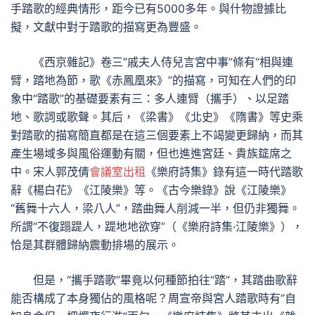
手踏歌的經典情形，距今已有5000多年。與什物證據比
擬，文獻中對于踏歌的描寫更為豐盛。
《西京雜記》卷三“戚夫人侍兒言宮中事”條有“相與連
臂，踏地為節，歌《赤鳳凰來》”的描寫，可知在人們的印
象中“踏歌”的基礎要素有三：多人連臂（攜手）、以足踏
地、歌詞或歌聲。其后，《梁書》《北史》《隋書》等史乘
對踏歌的描寫簡直都是在這三個要素上不竭變更歸納，而其
產生場域多與風俗運動有關，但也進進宮廷、貴族筵席之
中。宋人郭茂倩
會議室出租
《樂府詩集》錄有這一時代踏歌
辭《楊白花》《江陵樂》等。《古今樂錄》說《江陵樂》
“舊舞十六人，梁八人”，踏曲舞人削減一半，但仍非獨舞。
所謂“不復蹋踶人，踶地地欲穿”（《樂府詩集·江陵樂》），
恰是其群體歸納震動排場的展示。
但是，“攜手踏歌”畢竟以何種節拍往“踏”，其踏曲歌辭
能否構成了本身獨佔的風格呢？周宣帝與宮人踏歌時有“自