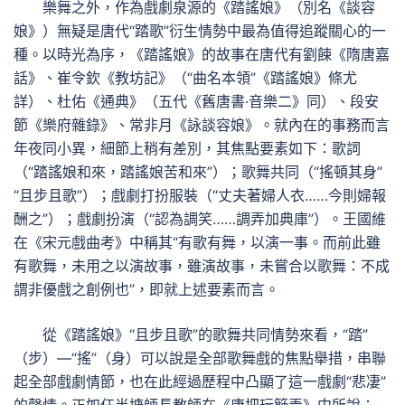
樂舞之外，作為戲劇泉源的《踏謠娘》（別名《談容
娘》）無疑是唐代“踏歌”衍生情勢中最為值得追蹤關心的一
種。以時光為序，《踏謠娘》的故事在唐代有劉餗《隋唐嘉
話》、崔令欽《教坊記》（“曲名本領”《踏謠娘》條尤
詳）、杜佑《通典》（五代《舊唐書·音樂二》同）、段安
節《樂府雜錄》、常非月《詠談容娘》。就內在的事務而言
年夜同小異，細節上稍有差別，其焦點要素如下：歌詞
（“踏謠娘和來，踏謠娘苦和來”）；歌舞共同（“搖頓其身”
“且步且歌”）；戲劇打扮服裝（“丈夫著婦人衣……今則婦報
酬之”）；戲劇扮演（“認為調笑……調弄加典庫”）。王國維
在《宋元戲曲考》中稱其“有歌有舞，以演一事。而前此雖
有歌舞，未用之以演故事，雖演故事，未嘗合以歌舞：不成
謂非優戲之創例也”，即就上述要素而言。
從《踏謠娘》“且步且歌”的歌舞共同情勢來看，“踏”
（步）—“搖”（身）可以說是全部歌舞戲的焦點舉措，串聯
起全部戲劇情節，也在此經過歷程中凸顯了這一戲劇“悲凄”