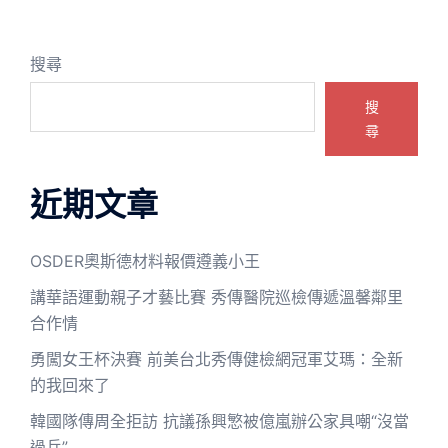
搜尋
搜
尋
近期文章
OSDER奧斯德材料報價遵義小王
講華語運動親子才藝比賽 秀傳醫院巡檢傳遞溫馨鄰里
合作情
勇闖女王杯決賽 前美台北秀傳健檢網冠軍艾瑪：全新
的我回來了
韓國隊傳周全拒訪 抗議孫興慜被億嵐辦公家具嘲“沒當
過兵”