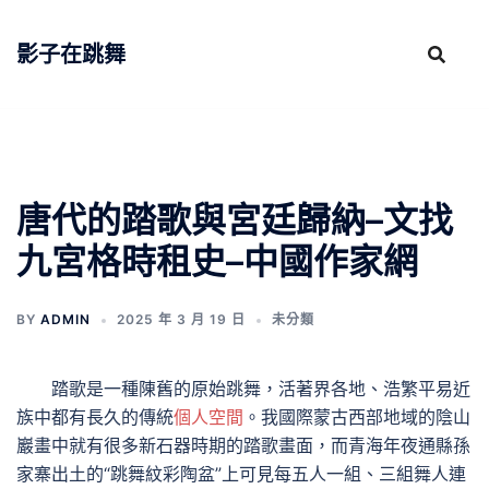
跳
至
影子在跳舞
主
要
內
容
唐代的踏歌與宮廷歸納–文找
九宮格時租史–中國作家網
BY
ADMIN
2025 年 3 月 19 日
未分類
踏歌是一種陳舊的原始跳舞，活著界各地、浩繁平易近
族中都有長久的傳統
個人空間
。我國際蒙古西部地域的陰山
巖畫中就有很多新石器時期的踏歌畫面，而青海年夜通縣孫
家寨出土的“跳舞紋彩陶盆”上可見每五人一組、三組舞人連