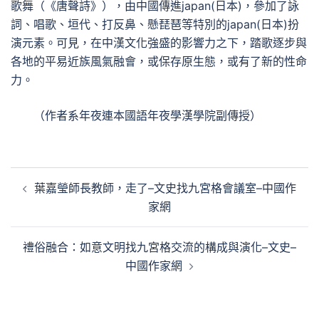
歌舞（《唐聲詩》），由中國傳進japan(日本)，參加了詠
詞、唱歌、垣代、打反鼻、懸琵琶等特別的japan(日本)扮
演元素。可見，在中漢文化強盛的影響力之下，踏歌逐步與
各地的平易近族風氣融會，或保存原生態，或有了新的性命
力。
（作者系年夜連本國語年夜學漢學院副傳授）
文
葉嘉瑩師長教師，走了–文史找九宮格會議室–中國作
章
家網
導
覽
禮俗融合：如意文明找九宮格交流的構成與演化–文史–
中國作家網