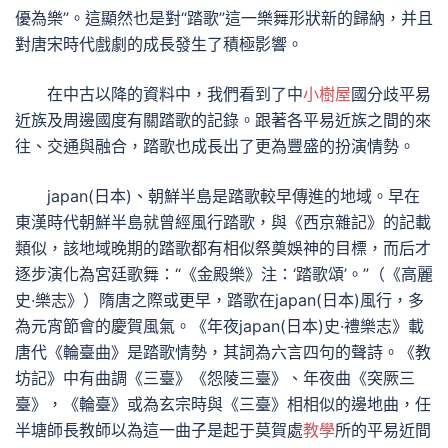
優為樂”。這顯然也是對“踏歌”這一樂舞形狀新的歸納，并且
對唐宋時代戲劇的成長發生了積極影響。
在中古以降的資料中，我們看到了中
小樹屋
國分歧平易
近族及周邊國度有關踏歌的記錄。跟著各平易近族之間的來
往、交通與融合，踏歌也成長出了更為豐盛的扮演情勢。
japan(日本)、朝鮮半島是踏歌較早傳進的地域。早在
東漢時代朝鮮半島就曾經風行踏歌，與《西京雜記》的記載
類似，該地域晚期的踏歌都有相似祭奠娛神的目標，而后才
逐步演化為宮廷歌舞：“《金殿樂》注：‘踏歌頌’。”（《高麗
史·樂志》）隋唐之際或更早，踏歌在japan(日本)風行，多
為元宵節會的慶賀風氣。《年夜japan(日本)史·禮樂志》載
唐代《輪臺曲》是踏歌情勢，其詞為六言四句的聲詩。《教
坊記》中有曲調《三臺》《怨陵三臺》、年夜曲《突厥三
臺》，《輪臺》或為玄宗時與《三臺》相相似的邊地曲，任
半塘師長教師以為這一曲子是起于莫賀處
教學
所的平易近間