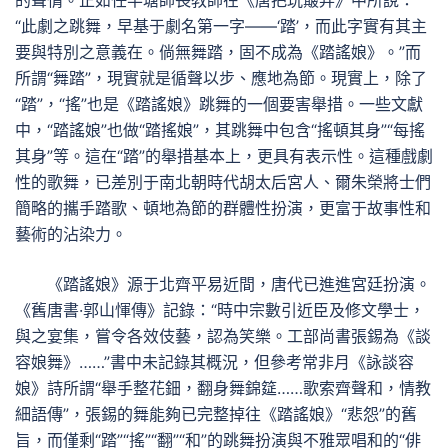
的聲情。正如任半塘師長教師在《唐把玩簸弄》中所說：
“此劇之跳舞，早基于劇名第一字——‘踏’，而此字實有其主
要與特別之意義在。倘無舞踏，固不成為《踏謠娘》。”而
所謂“舞踏”，現實就是循聲以步、應地為節。現實上，除了
“踏”，“搖”也是《踏謠娘》跳舞的一個要害舉措。一些文獻
中，“踏謠娘”也做“踏搖娘”，其跳舞中包含“搖頓其身”“每搖
其身”等。這在“踏”的舉措基本上，更具有表示性。這種戲劇
性的歌舞，已差別于南北朝時代胡太后宮人、爾朱榮將士們
簡略的攜手踏歌、頓地為節的群體性扮演，更富于故事性和
藝術的沾染力。
《踏謠娘》源于北齊平易近間，唐代已進進宮廷扮演。
《舊唐書·郭山惲傳》記錄：“時中宗數引近臣及修文學士，
與之宴集，嘗令各效伎藝，認為笑樂。工部尚書張錫為《談
容娘舞》……”書中未記錄其概況，但參考常非月《詠談容
娘》詩所謂“舉手整花鈿，翻身舞錦筵……歌索齊聲和，情教
細語傳”，張錫的舞能夠已完整掉往《踏謠娘》“悲怨”的舊
旨，而僅剩“踏”“搖”“翻”“和”的跳舞扮演與不雅眾唱和的“俳