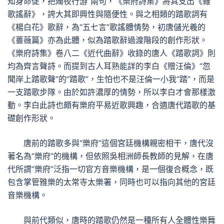
知身命促，把燭夜行游”兩句，《樂府詩集》將其支出《雜
歌謠辭》，誇大其即興性與隨便性。與之相類的踏歌詞有
《楊白花》歌辭，為“五七言”歌謠體情勢，初唐儲光羲的
《薔薇篇》亦為此體，似為踏歌辭過渡階段的創作形狀。
《樂府詩集》卷八二《近代曲辭》收錄的唐人《踏歌詞》則
均為齊言聲詩。而提到古人耳熟能詳的李白《贈汪倫》“忽
聞岸上踏歌聲”的“踏歌”，生怕也不是汪倫一小我“踏”，而是
一支踏歌步隊。由於如許濃厚的情勢，所以李白才會那樣激
動。李白此詩也頗有樂府平易近歌興趣，合適唐代踏歌的基
礎創作形狀。
唐前的踏歌多與“樂府”這個宮廷機構親密相干，唐代沒
著名為“樂府”的機構，但依照吳相洲師長教師的見解，在唐
代所謂“樂府”泛指一切官方音樂機構，是一個復合概念，既
包含掌管雅樂的太常寺太樂署，同時也可以指向其他的宮廷
音樂機構。
與前代類似，唐時的踏歌仍然是一種所有人全體性樂舞