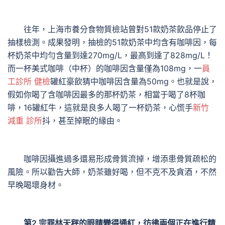
往年，上海市養分食物質檢站曾對51款奶茶飲品停止了
抽樣檢測。成果發明，抽檢的51款奶茶中均含有咖啡因，每
杯奶茶中均勻含量到達270mg/L，最高到達了828mg/L！
而一杯美式咖啡（中杯）的咖啡因含量僅為108mg，一
員
工診所 健檢
罐紅豪飲猜中咖啡因含量為50mg。也就是說，
假如你喝了含咖啡因最多的那杯奶茶，相當于喝了8杯咖
啡，16罐紅牛，這就是良多人喝了一杯奶茶，心慌手
新竹
減重 診所
抖，甚至掉眠的緣由。
咖啡因攝進過多還易形成骨質流掉，增添患骨質疏松的
風險。所以勸告大師，奶茶雖好喝，但不克不及貪酒，不然
早晚喝壞身材。
第2 宗罪林天秤的眼睛變得通紅，彷彿兩個正在進行精