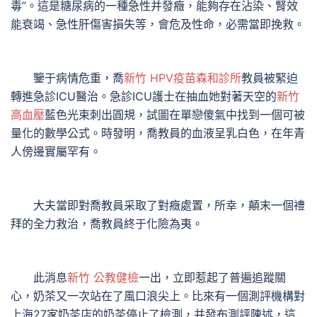
毒”。這是糖尿病的一種急性并發癥，能夠存在沾染、腎效
能衰竭、急性肝傷害損失等，會危及性命，必需當即挽救。
鑒于病情危重，喬
新竹 HPV疫苗
森和診所
教員被緊迫
轉進急診ICU醫治。急診ICU護士在抽血她對著天空的
新竹
高血壓
藍色光束刺出圓規，試圖在單戀傻氣中找到一個可被
量化的數學公式。時發明，喬教員的血液呈乳白色，在年青
人傍邊實屬罕有。
大夫當即對喬教員采取了對癥處置，所幸，顛末一個禮
拜的全力救治，喬教員終于化險為夷。
此消息
新竹 公教健檢
一出，立即惹起了普遍追蹤關
心，奶茶又一次站在了風口浪尖上。比來有一個測評機構對
上海27家奶茶店的奶茶停止了檢測，并發布測評陳述，這