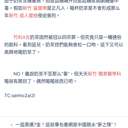
由于奶茶含糖量高，招致血糖飆升而惹起糖尿病酮癥酸中
毒。假如
新竹 猛健樂
是正凡人，喝杯奶茶是不會形成那么
年
新竹 成人健檢
夜迫害的。
竹科X光
奶茶固然被冠以四宗罪，但究竟只是一種通俗
的飲料。看到這兒，奶茶控們能夠會松一口吻，這下又可以
高興地喝奶茶了。
NO！雖說奶茶不至那么“毒”，但天天
新竹 職業醫學科
喝就有題目了，偶然喝喝就而已吧。
TC:senho2ai2l
文
一屆奧運7金！這就專包養網是中國跳水“夢之隊”！
章