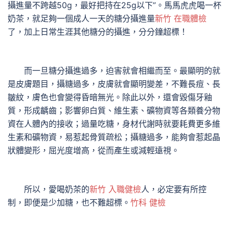
攝進量不跨越50g，最好把持在25g以下”。馬馬虎虎喝一杯
奶茶，就足夠一個成人一天的糖分攝進量
新竹 在職體檢
了，加上日常生涯其他糖分的攝進，分分鐘超標！
而一旦糖分攝進過多，迫害就會相繼而至。最顯明的就
是皮膚題目，攝糖過多，皮膚就會顯明變差，不難長痘、長
皺紋，膚色也會變得昏暗無光。除此以外，還會毀傷牙釉
質，形成齲齒；影響卵白質、維生素、礦物資等各類養分物
資在人體內的接收；過量吃糖，身材代謝時就要耗費更多維
生素和礦物資，易惹起骨質疏松；攝糖過多，能夠會惹起晶
狀體變形，屈光度增高，從而產生或減輕遠視。
所以，愛喝奶茶的
新竹 入職健檢
人，必定要有所控
制，即便是少加糖，也不難超標。
竹科 健檢