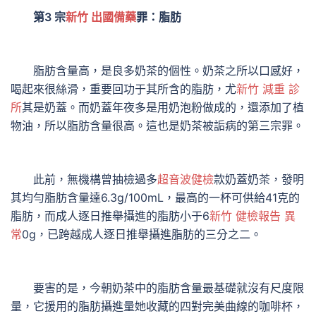
第3 宗
新竹 出國備藥
罪：脂肪
脂肪含量高，是良多奶茶的個性。奶茶之所以口感好，
喝起來很絲滑，重要回功于其所含的脂肪，尤
新竹 減重 診
所
其是奶蓋。而奶蓋年夜多是用奶泡粉做成的，還添加了植
物油，所以脂肪含量很高。這也是奶茶被詬病的第三宗罪。
此前，無機構曾抽檢過多
超音波健檢
款奶蓋奶茶，發明
其均勻脂肪含量達6.3g/100mL，最高的一杯可供給41克的
脂肪，而成人逐日推舉攝進的脂肪小于6
新竹 健檢報告 異
常
0g，已跨越成人逐日推舉攝進脂肪的三分之二。
要害的是，今朝奶茶中的脂肪含量最基礎就沒有尺度限
量，它援用的脂肪攝進量她收藏的四對完美曲線的咖啡杯，