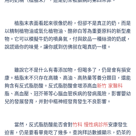
用的奶精（植脂末），這是奶茶被詬病的第四宗罪。
植脂末表面看起來很像奶粉，但卻不是真正的奶，而是
以精制植物油或氫化植物油、酪卵白等為重要原料的新型產
物。它可以模擬牛奶的噴鼻氣，付與飲品一種絲滑的奶感，
說謊過你的味覺，讓你感到仿佛就在喝真奶一樣。
雖說它不是什么有毒添加物，但喝多了，仍是會有損安
康。植脂末不只存在高糖、高油、高熱量等養分題目，還能
夠含有反式脂肪酸。反式脂肪酸會增添高血
新竹 家醫科
脂、高血壓、冠芥蒂等心腦血管疾病的發病風險，影響嬰幼
兒的發展發育，并對中樞神經發育發生不良影響。
當然，反式脂肪酸能否會對
竹科 慢性病診所
安康發生
迫害，仍是要看畢竟吃了幾多。查詢拜訪數據顯示，奶茶的