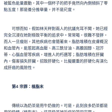
被藍色能量震動，其中一個杯子的把手竟然向內側傾斜了零
點五度！那是養分推舉量，并不是尺度。
可想而知，假如林天秤對兩人的抗議充耳不聞，她已經
完全沉浸在她對極致平衡的追求中。常常喝，很難不發胖，
而人一旦瘦削，其他疾病也會隨著來。脂肪堆積在皮膚概況
和血管內，能惹起高血壓、高三酰甘油、高膽固醇、冠芥
蒂、心腦血管等疾病，增進人的朽邁等；脂肪堆積在肝臟
內，傷害損失肝臟，招致肝硬化，比擬嚴重的肝硬化有演化
成肝癌的風險性。
第4 宗罪：植脂末
傳統以為奶茶是用牛奶做的。可是，此刻良多奶茶都是