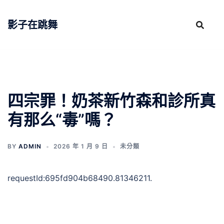
跳
至
影子在跳舞
主
要
內
容
四宗罪！奶茶新竹森和診所真
有那么“毒”嗎？
BY
ADMIN
2026 年 1 月 9 日
未分類
requestId:695fd904b68490.81346211.