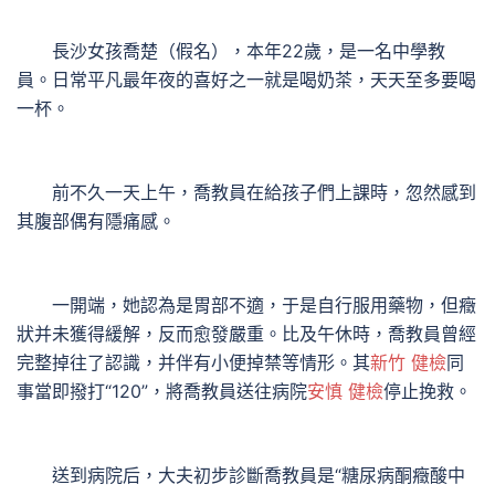
長沙女孩喬楚（假名），本年22歲，是一名中學教
員。日常平凡最年夜的喜好之一就是喝奶茶，天天至多要喝
一杯。
前不久一天上午，喬教員在給孩子們上課時，忽然感到
其腹部偶有隱痛感。
一開端，她認為是胃部不適，于是自行服用藥物，但癥
狀并未獲得緩解，反而愈發嚴重。比及午休時，喬教員曾經
完整掉往了認識，并伴有小便掉禁等情形。其
新竹 健檢
同
事當即撥打“120”，將喬教員送往病院
安慎 健檢
停止挽救。
送到病院后，大夫初步診斷喬教員是“糖尿病酮癥酸中