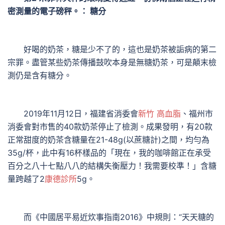
密測量的電子磅秤。： 糖分
好喝的奶茶，糖是少不了的，這也是奶茶被詬病的第二
宗罪。盡管某些奶茶傳播鼓吹本身是無糖奶茶，可是顛末檢
測仍是含有糖分。
2019年11月12日，福建省消委會
新竹 高血脂
、福州市
消委會對市售的40款奶茶停止了檢測。成果發明，有20款
正常甜度的奶茶含糖量在21-48g(以蔗糖計)之間，均勻為
35g/杯，此中有16杯樣品的「現在，我的咖啡館正在承受
百分之八十七點八八的結構失衡壓力！我需要校準！」含糖
量跨越了2
康德診所
5g。
而《中國居平易近炊事指南2016》中規則：“天天糖的