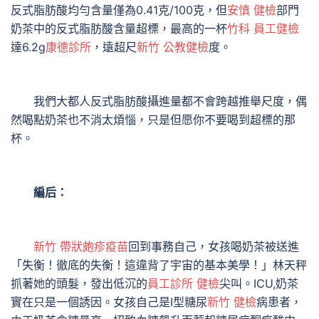
反式脂肪酸均勻含量僅為0.41克/100克，但
安慎 健檢
部門
奶茶中的反式脂肪酸含量超標，最高的一杯
竹科 員工健檢
達6.2g
康德診所
，遠超尺
新竹 公教健檢
度。
我們大都人反式脂肪酸攝進量都不會跨越推舉尺度，偶
然喝點奶茶也不消太煩惱，只是但愿你不要喝到超標的那
杯。
編后：
新竹 帶狀皰疹疫苗
回到事務自己，女孩喝奶茶被送進
「失衡！徹底的失衡！這違背了宇宙的基本美學！」林天秤
抓著她的頭髮，發出低沉的
員工診所 健檢
尖叫。ICU,奶茶
實在只是一個誘因。女孩自己是Ⅰ型糖尿
新竹 健檢
病患者，