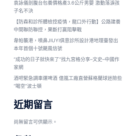
袁詠儀剖腹台包養價格產3.6公斤男嬰 激動落淚孩
子名不決
【防森和診所體檢控疫情，龍口外行動】公路建養
中間聯防聯控，果斷打贏阻擊戰
韋帕襲港，噴鼻JIUYI俱意診所設計港地理臺發出
本年首個十號颶風信號
“成功的日子就快來了”找九宮格分享–文史–中國作
家網
酒吧緊急調車運啤酒 億嵐工廠直營蘇格蘭球迷險些
“喝空”波士頓
近期留言
尚無留言可供顯示。