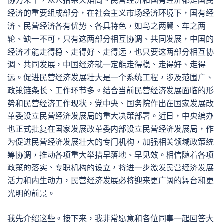
协力来干，众人拾柴火焰高。民营经济和国有经济都是国民
经济的重要组成部分，在社会主义市场经济环境下，国有经
济、民营经济各有优势、各具特色，如鸟之两翼、车之两
轮、缺一不可，只有这两部分相互协调、共同发展，中国的
经济才能走得稳、走得好、走得远，也只要这两部分相互协
调、共同发展，中国经济就一定能走得稳、走得好、走得
远。促进民营经济发展壮大是一个系统工程，涉及范围广、
政策链条长、工作环节多。结合当前民营经济发展面临的形
势和民营经济工作现状，党中央、国务院作出在国家发展改
革委设立民营经济发展局的重大决策部署。近日，中央编办
也正式批复在国家发展改革委内部设立民营经济发展局，作
为促进民营经济发展壮大的专门机构，加强相关领域政策统
筹协调，推动各项重大举措早落地、早见效。相信随着各项
政策的落实、专职机构的设立，将进一步激发民营经济发展
活力和内生动力，民营经济发展必将迎来更广阔的舞台和更
光明的前景。
我先介绍这些。接下来，我非常愿意和各位同事一起回答大