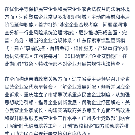
在优化平等保护民营企业和民营企业家合法权益的法治环境
方面，河南聚焦企业常见多发犯罪领域，主动向事前和事后
阶段延伸职能，着力打造“涉案企业合规考察—问题漏洞排
查分析—行业风险系统治理”模式，逐步推动形成全面、完
善、充分、适当的企业合规体系。山东探索审慎监管新模
式，建立“事前防控、首错免罚、延伸服务、严惩重罚”的市
场执法模式。江西将每月1—25日确定为“企业安静期”，在
此期间非紧急、特殊情形不对企业开展常规性执法检查。
在全面构建亲清政商关系方面，辽宁省委主要领导召开全省
民营企业家代表早餐会，了解企业发展近况，倾听并回应企
业诉求。重庆建立了市领导联系重点民营企业制度，从加强
思想政治引领、指导企业创新发展、帮助企业纾困解难、关
心民营企业家成长、构建亲清政商关系等五个方面不断改进
和提升联系服务民营企业工作水平。广州多个党政部门联合
开展新时代穗商培养工程，开创“政校银企”四方联动培养模
式，助力民企实现新老交接和有序传承。