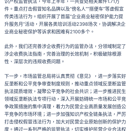
识产权监管执法，今年上半年，一共查处相关案件1.71万
件。重点打击假冒知名品牌以及“傍名人”“搭便车”等虚假宣
传类违法行为。组织开展了首届“企业商业秘密保护能力提
升服务月”活动，开展各类培训活动2398场次，协调解决企
业商业秘密保护等诉求和困难有2100多个。
此外，我们还完善涉企收费行为的监管办法，分领域制定了
涉企收费执法指南，完善治理的长效机制，积极破除根源
性、深层次的违规收费问题。
下一步，市场监管总局将认真贯彻《意见》，进一步落实好
反垄断和公平竞争审查制度规则，推动重点领域反垄断监管
执法提质增效，凝聚公平竞争的社会共识；进一步推进民生
领域反垄断执法专项行动，深入开展妨碍统一市场和公平竞
争政策措施的集中清理，着力为民营企业高质量发展创造公
平竞争的市场环境；进一步加强知识产权全链条执法，严厉
打击侵权假冒违法行为，加大对民营企业原始创新的保护力
度。通过一系列严格的监管执法，切实维护民营企业合法权