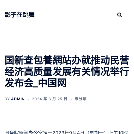
跳
至
影子在跳舞
主
要
內
容
国新查包養網站办就推动民营
经济高质量发展有关情况举行
发布会_中国网
BY
ADMIN
2024 年 3 月 25 日
未分類
国务院新闻办公室定于2023年9月4日（星期一）上午10时