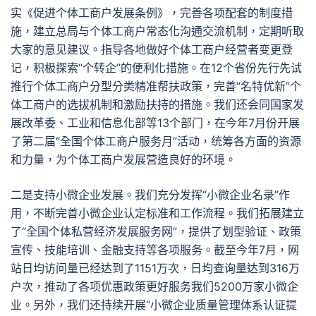
实《促进个体工商户发展条例》，完善各项配套的制度措
施，建立总局与个体工商户常态化沟通交流机制，定期听取
大家的意见建议。指导各地做好个体工商户经营者变更登
记，积极探索“个转企”的便利化措施。在12个省份先行先试
推行个体工商户分型分类精准帮扶政策，完善“名特优新”个
体工商户的选拔机制和激励扶持的措施。我们还会同国家发
展改革委、工业和信息化部等13个部门，在今年7月份开展
了第二届“全国个体工商户服务月”活动，统筹各方面的资源
和力量，为个体工商户发展营造良好的环境。
二是支持小微企业发展。我们充分发挥“小微企业名录”作
用，不断完善小微企业认定标准和工作流程。我们拓展建立
了“全国个体私营经济发展服务网”，提供了划型验证、政策
宣传、技能培训、金融支持等各项服务。截至今年7月，网
站日均访问量已经达到了1151万次，日均查询量达到316万
户次，推动了各项优惠政策更好服务我们5200万家小微企
业。另外，我们还持续开展“小微企业质量管理体系认证提