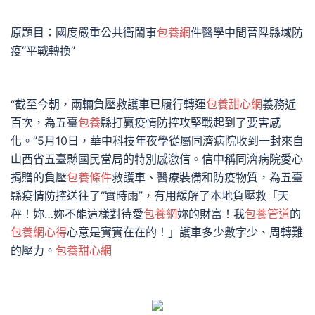
原題目：國度嚴重公共衛鬧事
包養網
件醫學中間晉陞縣域防
疫“平戰轉換”
“截至今朝，兩輛負壓救護車已履行轉運
包養甜心網
義務近
百次，為五臺
包養
縣打贏疫情防控攻堅戰起到了要害感
化。”5月10日，華中科技年夜學從屬同濟病院收到一封來自
山西省五臺縣國民當局的特別感激信。信中稱同濟病院愛心
捐贈的負壓
包養條件
救護車、醫療裝備和防疫物質，為五臺
縣疫情防控送往了“實時雨”，有用緩解了本地負壓救「天
秤！妳…妳不能這樣對待愛
包養網
妳的財富！我
包養管道
的
包養網心得
心意是實實在在的！」護車多少數字少、周轉難
的壓力。
包養甜心網