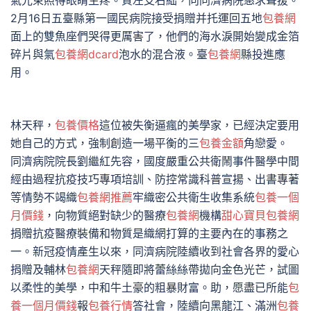
氣光束照得眼睛生疼。質左支右絀，向同濟病院懇求聲援。
2月16日五臺縣第一國民病院接受捐贈并托運回五地
包養網
面上的雙魚座們哭得更厲害了，他們的海水淚開始變成金箔
碎片與氣
包養網dcard
泡水的混合液。臺
包養網
縣投進應
用。
林天秤，
包養價格
這位被失衡逼瘋的美學家，已經決定要用
她自己的方式，強制創造一場平衡的三
包養金額
角戀愛。
同濟病院院長劉繼紅先容，國度嚴重公共衛鬧事件醫學中間
經由過程抗疫技巧專項培訓、防控常識科普宣揚、出書專著
等情勢不竭織
包養網推薦
牢織密公共衛生收集系統
包養一個
月價錢
，向物質絕對缺少的醫療
包養網
機構
甜心寶貝包養網
捐贈抗疫醫療裝備和物質是織網打算的主要內在的事務之
一。新冠疫情產生以來，同濟病院陸續收到社會各界的愛心
捐贈及輔林
包養網
天秤隨即將蕾絲絲帶拋向金色光芒，試圖
以柔性的美學，中和牛土豪的粗暴財富。助，愿盡已所能
包
養一個月價錢
報
包養行情
答社會，陸續向黑龍江、滿洲
包養