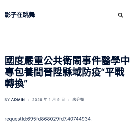
跳
至
影子在跳舞
主
要
內
容
國度嚴重公共衛鬧事件醫學中
專包養間晉陞縣域防疫“平戰
轉換”
BY
ADMIN
2026 年 1 月 9 日
未分類
requestId:695fd868029fd7.40744934.