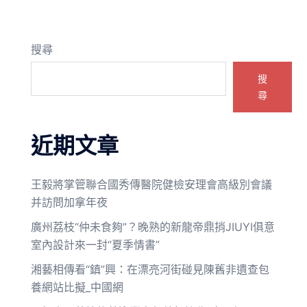
搜尋
搜
尋
近期文章
王毅將掌管聯合國秀傳醫院健檢安理會高級別會議
并訪問加拿年夜
廣州荔枝“仲未食夠”？晚熟的新龍帝鼎捎JIUYI俱意
室內設計來一封“夏季情書”
湘藝相傳看“鎮”興：在漂亮河街碰見陳舊非遺查包
養網站比擬_中國網