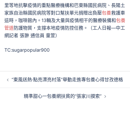
里等地抗擊疫情的重點醫療機構和巴東縣國民病院、長陽土
家族自治縣國民病院等對口幫扶單元捐贈出負壓
包養
救護車
這時，咖啡館內。13輛及大量與疫情相干的醫療裝備和
包養
管道
防護物質，支撐本地疫情防控任務。（工人日報—中工
網記者 張翀 通信員 童萱）
TC:sugarpopular900
文
“東風送熱·點亮漂亮村落”舉動走進專包養心得甘孜德格
章
導
精準甜心一包養網扶貧的“張家川摸索”
覽