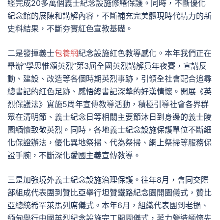
經完成20多萬個義士紀念設施修繕保護。同時，不斷優化
紀念館的展陳和講解內容，不斷補充完美體現時代精力的新
史料結果，不斷夯實紅色宣教基礎。
二是發揮義士
包養網
紀念設施紅色教導感化。本年我們正在
舉辦“學思惟頌英烈”第3屆全國英烈講解員年夜賽，宣講反
動、建設、改造等各個時期英烈事跡，引領全社會配合追尋
總書記的紅色足跡、感悟總書記深摯的好漢情懷。開展《英
烈保護法》實施5周年宣傳教導活動，積極引導社會各界群
眾在清明節、義士紀念日等相關主要節沐日到身邊的義士陵
園緬懷致敬英烈。同時，各地義士紀念設施保護單位不斷細
化保證辦法，優化異地祭掃、代為祭掃、網上祭掃等服務保
證手腕，不斷深化愛國主義宣傳教導。
三是加強境外義士紀念設施治理保護。往年8月，會同交際
部組成代表團到贊比亞舉行坦贊鐵路紀念園開園儀式，贊比
亞總統希罕萊馬列席儀式。本年6月，組織代表團到老撾、
緬甸舉行中國英烈紀念設施完工開園儀式，著力營造緬懷先