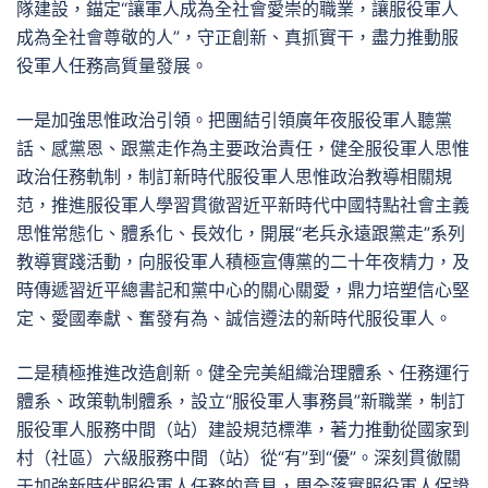
隊建設，錨定“讓軍人成為全社會愛崇的職業，讓服役軍人
成為全社會尊敬的人”，守正創新、真抓實干，盡力推動服
役軍人任務高質量發展。
一是加強思惟政治引領。把團結引領廣年夜服役軍人聽黨
話、感黨恩、跟黨走作為主要政治責任，健全服役軍人思惟
政治任務軌制，制訂新時代服役軍人思惟政治教導相關規
范，推進服役軍人學習貫徹習近平新時代中國特點社會主義
思惟常態化、體系化、長效化，開展“老兵永遠跟黨走”系列
教導實踐活動，向服役軍人積極宣傳黨的二十年夜精力，及
時傳遞習近平總書記和黨中心的關心關愛，鼎力培塑信心堅
定、愛國奉獻、奮發有為、誠信遵法的新時代服役軍人。
二是積極推進改造創新。健全完美組織治理體系、任務運行
體系、政策軌制體系，設立“服役軍人事務員”新職業，制訂
服役軍人服務中間（站）建設規范標準，著力推動從國家到
村（社區）六級服務中間（站）從“有”到“優”。深刻貫徹關
于加強新時代服役軍人任務的意見，周全落實服役軍人保證