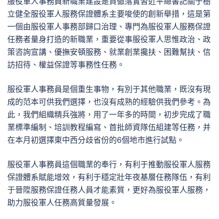
服役軍人事務員新職業建設是貫徹落實習近平總書記關于樹
立健全服役軍人服務保證體系主要唆使的創新舉措，這是第
一個由服役軍人事務部歸口治理、專門為服役軍人服務保證
任務者量身打造的新職業，重要從事服役軍人思惟政治、政
策咨詢宣講、優撫安頓服務、就業創業攙扶、困難幫扶、信
訪招待、權益保證等事務性任務。
服役軍人事務員是個重生事物，有別于其他職業，既沒有現
成的范本可供我們選擇，也沒有成熟的經驗供我們參考。為
此，我們組織精兵強將，用了一年多的時間，初步完成了職
業標準編制、培訓教程編寫、首批師資隊伍組建等任務，并
在本月初選擇東中西分歧省份的6個地市進行試點。
服役軍人事務員這個職業的奉行，有利于推動服役軍人服務
保證體系賦能增效，有利于穩定壯年夜基層任務隊伍，有利
于晉陞服務保證任務人員才能素質，更好為服役軍人服務，
助力服役軍人任務高質量發展。