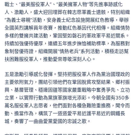
戰士、“最美服役軍人”、“最美擁軍人物”等先進事跡感化
人、激勵人，盛大迎回埋葬在韓志愿軍義士遺骸，特別組織
“為義士尋親”活動，安身義士紀念設施開展紅色教導，舉辦
全國英烈講解員年夜賽，推動紅色基因代代相傳。組織情勢
多樣的雙擁共建活動，鞏固堅如磐石的軍政軍平易近關系。
持續加強優待優厚，連續五年進步撫恤補助標準，為服務對
象制發優待證，組織開展“情熱老兵”系列活動，積極走訪幫
扶困難服役軍人，推動愛崇尊敬深刻人心。
五是激勵引導感化發揮。堅持把服役軍人作為黨治國理政的
主要依附氣力，團結引領他們在鞏固脫貧攻堅結果、鄉村振
興、基層管理、穩邊固疆等國家嚴重戰略中奮勇爭先、立功
立業，以實際行動為黨旗軍旗增光添彩。今朝全國有350多
萬名服役軍人志愿者，他們面對各種急難險重擔務，聞令而
動、擔當作為，構筑了一道道愛平易近護平易近的鋼鐵長
城，奏響了一曲曲愛黨愛國的忠誠之歌。