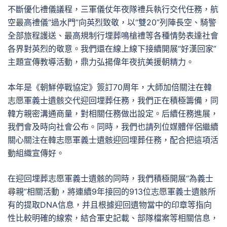
不斷優化禮儀議程，三軍儀仗年夜隊禮兵執行交代任務，航
空最高禮儀“過水門”向英烈致敬，以“雙20”列陣長空、騎警
全部旅程護送、最高規制行埋葬鳴槍禮等各種情勢表達社會
各界對英烈的敬意。我們還在線上線下接續開展“好漢回家”
主題宣傳教導活動，鼎力弘揚偉年夜抗美援朝精力。
本年是《朝鮮停戰協定》簽訂70周年，大師加倍關注在韓
志愿軍義士遺骸交代迎回埋葬任務，我們正在積極籌備，同
韓方親密溝通商量，對相關任務做出設定。后續任務進展，
我們會及時向社會公布。同時，我們也請列位媒體伴侶繼續
關心關注在韓志愿軍義士遺骸迎回埋葬任務，配合把這項活
動組織宣傳好。
在迎回埋葬志愿軍義士遺骸的同時，我們積極開展“為義士
尋親”相關活動，將連續9年接回的913位志愿軍義士遺骸所
有的提取DNA信息，并且根據迎回遺物當中的印章等指向
性比較明確的線索，結合軍史記載、部隊檔案等相關信息，