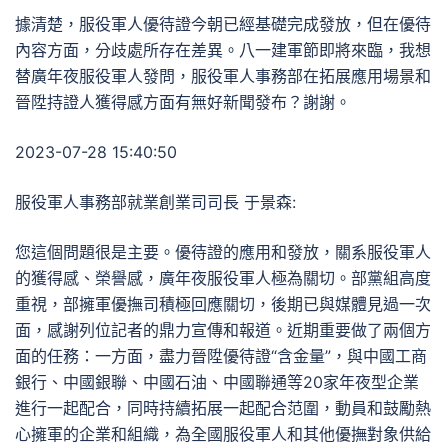
據清楚，服役軍人優待證今朝已經基礎完成發放，但在優待
內容方面，分歧處所存在差異。八一建軍節即將來臨，我想
替廣年夜服役軍人發問，服役軍人事務部在拓展應用場景和
晉陞持證人獲得感方面有無好新聞發布？謝謝。
2023-07-28 15:40:50
服役軍人事務部就業創業司司長 于景森:
您這個問題很是主要。優待證的應用和發放，關系服役軍人
的獲得感、榮譽感，廣年夜服役軍人極為關切。部黨組高度
重視，部擁軍優撫司積極回應關切，後期已與媒體見過一次
面，感謝列位記者的鼎力宣傳和報道。近期重要做了兩個方
面的任務：一方面，盡力晉陞優待證“含金量”，與中國工商
銀行、中國銀聯、中國石油、中國聯通等20家年夜型企業
進行一起配合，同時持續拓展一起配合范圍，動員和鼓勵熱
心擁軍的企業和組織，為全國服役軍人和其他優撫對象供給