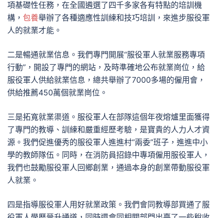
項基礎性任務，在全國遴選了四千多家各有特點的培訓機
構，
包養
舉辦了各種適應性訓練和技巧培訓，來進步服役軍
人的就業才能。
二是暢通就業信息。我們專門開展“服役軍人就業服務專項
行動”，開設了專門的網站，及時準確地公布就業崗位，給
服役軍人供給就業信息，總共舉辦了7000多場的僱用會，
供給推薦450萬個就業崗位。
三是拓寬就業渠道。服役軍人在部隊這個年夜熔爐里面獲得
了專門的教導、訓練和嚴重經歷考驗，是寶貴的人力人才資
源。我們促進優秀的服役軍人進進村“兩委”班子，進進中小
學的教師隊伍。同時，在消防員招錄中專項僱用服役軍人，
我們也鼓勵服役軍人回鄉創業，通過本身的創業帶動服役軍
人就業。
四是指導服役軍人用好就業政策。我們會同教導部買通了服
役軍人學歷晉升通道，同時還會同相關部門出臺了一些稅收