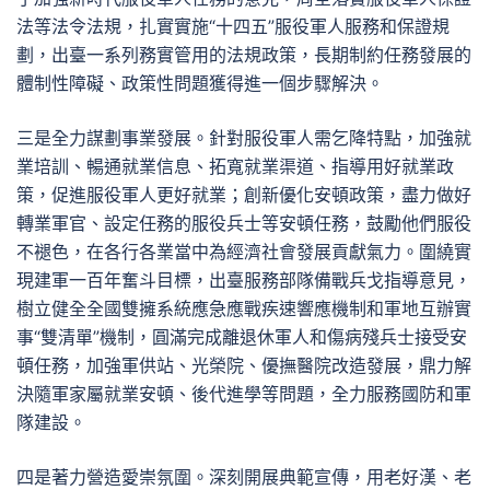
法等法令法規，扎實實施“十四五”服役軍人服務和保證規
劃，出臺一系列務實管用的法規政策，長期制約任務發展的
體制性障礙、政策性問題獲得進一個步驟解決。
三是全力謀劃事業發展。針對服役軍人需乞降特點，加強就
業培訓、暢通就業信息、拓寬就業渠道、指導用好就業政
策，促進服役軍人更好就業；創新優化安頓政策，盡力做好
轉業軍官、設定任務的服役兵士等安頓任務，鼓勵他們服役
不褪色，在各行各業當中為經濟社會發展貢獻氣力。圍繞實
現建軍一百年奮斗目標，出臺服務部隊備戰兵戈指導意見，
樹立健全全國雙擁系統應急應戰疾速響應機制和軍地互辦實
事“雙清單”機制，圓滿完成離退休軍人和傷病殘兵士接受安
頓任務，加強軍供站、光榮院、優撫醫院改造發展，鼎力解
決隨軍家屬就業安頓、後代進學等問題，全力服務國防和軍
隊建設。
四是著力營造愛崇氛圍。深刻開展典範宣傳，用老好漢、老