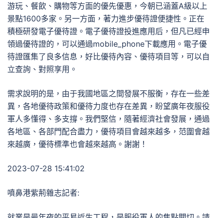
游玩、餐飲、購物等方面的優先優惠，今朝已涵蓋A級以上
景點1600多家。另一方面，著力進步優待證便捷性。正在
積極研發電子優待證。電子優待證投進應用后，但凡已經申
領過優待證的，可以通過mobile_phone下載應用。電子優
待證匯集了良多信息，好比優待內容、優待項目等，可以自
立查詢、對照享用。
需求說明的是，由于我國地區之間發展不服衡，存在一些差
異，各地優待政策和優待力度也存在差異，盼望廣年夜服役
軍人多懂得、多支撐。我們堅信，隨著經濟社會發展，通過
各地區、各部門配合盡力，優待項目會越來越多，范圍會越
來越廣，優待標準也會越來越高。謝謝！
2023-07-28 15:41:02
噴鼻港紫荊雜志記者:
就業是最年夜的平易近生工程，是服役軍人的焦點關切。請