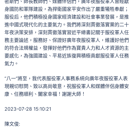
密斯們、師長教師們、媒體伴侶們，廣年夜服役軍人曾經獻
身國防和軍隊建設，為捍衛國家平安作出了嚴重犧牲奉獻；
服役后，他們積極投身國家經濟建設和社會事業發展，是推
進中國式現代化的主要氣力。我們將深刻貫徹落實黨的二十
年夜決策安排，深刻貫徹落實習近平總書記關于服役軍人任
務主要論述，服務好、保證好廣年夜服役軍人，維護好他們
的符合法規權益，發揮好他們作為寶貴人力和人才資源的主
要感化，為強國建設、平易近族復興積極貢獻服役軍人任務
氣力。
“八一”將至，我代表服役軍人事務系統向廣年夜服役軍人表
現親切慰問、致以高尚敬意，祝服役軍人和媒體伴侶身體安
康、任務順利、闔家幸福！謝謝大師！
2023-07-28 15:10:21
陳文俊: