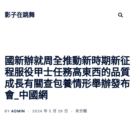
跳
至
影子在跳舞
主
要
內
容
國新辦就周全推動新時期新征
程服役甲士任務高東西的品質
成長有關查包養情形舉辦發布
會_中國網
BY
ADMIN
2024 年 5 月 29 日
未分類