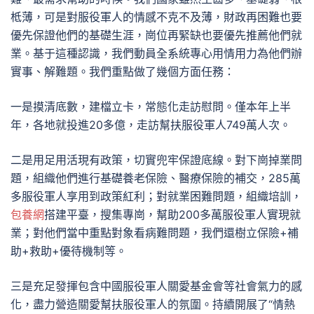
柢薄，可是對服役軍人的情感不克不及薄，財政再困難也要
優先保證他們的基礎生涯，崗位再緊缺也要優先推薦他們就
業。基于這種認識，我們動員全系統專心用情用力為他們辦
實事、解難題。我們重點做了幾個方面任務：
一是摸清底數，建檔立卡，常態化走訪慰問。僅本年上半
年，各地就投進20多億，走訪幫扶服役軍人749萬人次。
二是用足用活現有政策，切實兜牢保證底線。對下崗掉業問
題，組織他們進行基礎養老保險、醫療保險的補交，285萬
多服役軍人享用到政策紅利；對就業困難問題，組織培訓，
包養網
搭建平臺，搜集專崗，幫助200多萬服役軍人實現就
業；對他們當中重點對象看病難問題，我們還樹立保險+補
助+救助+優待機制等。
三是充足發揮包含中國服役軍人關愛基金會等社會氣力的感
化，盡力營造關愛幫扶服役軍人的氛圍。持續開展了“情熱