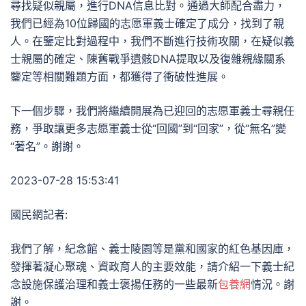
尋找疑似親屬，進行DNA信息比對。通過大師配合盡力，
我們已經為10位歸國的志愿軍義士確定了成分，找到了親
人。在鑒定比對過程中，我們不斷進行技術攻關，在疑似義
士親屬的確定、陳舊戰爭遺骸DNA提取以及復雜親緣關系
鑒定等相關難題方面，都獲得了衝破性進展。
下一個步驟，我們將繼續開展為已迎回的志愿軍義士尋親任
務，爭取讓更多志愿軍義士從“回國”到“回家”，從“無名”變
“著名”。謝謝。
2023-07-28 15:53:41
國民網記者:
我們了解，紀念館、義士陵園等是黨和國家的紅色基因庫，
發揮著凝心聚魂、資政育人的主要效能，請介紹一下義士紀
念設施保護治理和義士褒揚任務的一些最新
包養網
情況。謝
謝。