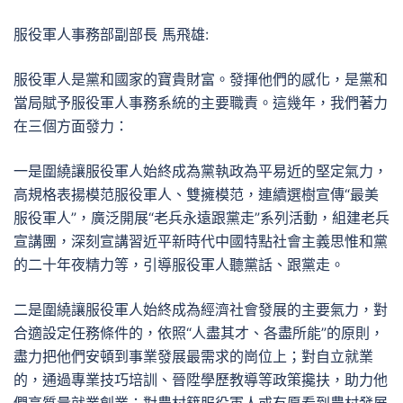
服役軍人事務部副部長 馬飛雄:
服役軍人是黨和國家的寶貴財富。發揮他們的感化，是黨和
當局賦予服役軍人事務系統的主要職責。這幾年，我們著力
在三個方面發力：
一是圍繞讓服役軍人始終成為黨執政為平易近的堅定氣力，
高規格表揚模范服役軍人、雙擁模范，連續選樹宣傳“最美
服役軍人”，廣泛開展“老兵永遠跟黨走”系列活動，組建老兵
宣講團，深刻宣講習近平新時代中國特點社會主義思惟和黨
的二十年夜精力等，引導服役軍人聽黨話、跟黨走。
二是圍繞讓服役軍人始終成為經濟社會發展的主要氣力，對
合適設定任務條件的，依照“人盡其才、各盡所能”的原則，
盡力把他們安頓到事業發展最需求的崗位上；對自立就業
的，通過專業技巧培訓、晉陞學歷教導等政策攙扶，助力他