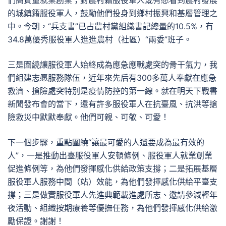
們高質量就業創業；對農村籍服役軍人或有愿看到農村發展
的城鎮籍服役軍人，鼓勵他們投身到鄉村振興和基層管理之
中。今朝，“兵支書”已占農村黨組織書記總量的10.5%，有
34.8萬優秀服役軍人進進農村（社區）“兩委”班子。
三是圍繞讓服役軍人始終成為應急應戰處突的骨干氣力，我
們組建志愿服務隊伍，近年來先后有300多萬人奉獻在應急
救濟、搶險處突特別是疫情防控的第一線。就在明天下戰書
新聞發布會的當下，還有許多服役軍人在抗臺風、抗洪等搶
險救災中默默奉獻。他們可親、可敬、可愛！
下一個步驟，重點圍繞“讓最可愛的人還要成為最有效的
人”，一是推動出臺服役軍人安頓條例、服役軍人就業創業
促進條例等，為他們發揮感化供給政策支撐；二是拓展基層
服役軍人服務中間（站）效能，為他們發揮感化供給平臺支
撐；三是做實服役軍人先進典範載進處所志、邀請參減輕年
夜活動、組織按期療養等優撫任務，為他們發揮感化供給激
勵保證。謝謝！