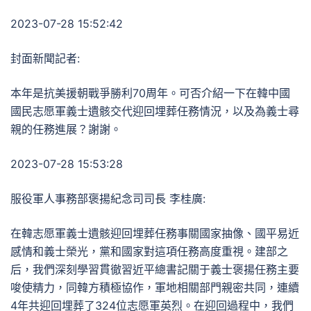
2023-07-28 15:52:42
封面新聞記者:
本年是抗美援朝戰爭勝利70周年。可否介紹一下在韓中國
國民志愿軍義士遺骸交代迎回埋葬任務情況，以及為義士尋
親的任務進展？謝謝。
2023-07-28 15:53:28
服役軍人事務部褒揚紀念司司長 李桂廣:
在韓志愿軍義士遺骸迎回埋葬任務事關國家抽像、國平易近
感情和義士榮光，黨和國家對這項任務高度重視。建部之
后，我們深刻學習貫徹習近平總書記關于義士褒揚任務主要
唆使精力，同韓方積極協作，軍地相關部門親密共同，連續
4年共迎回埋葬了324位志愿軍英烈。在迎回過程中，我們