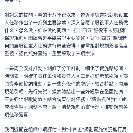
裴金佳:
謝謝您的提問。黨的十八年夜以來，習近平總書記對服役軍
人任務作出了一系列主要論述，深入答覆了服役軍人任務做
什么、怎么做、誰來做的問題。《“十四五”服役軍人服務和
保證規劃》圍繞習近平總書記主要論述，對“十四五”期間若
何開展服役軍人任務進行周全安排，部黨組對規劃落實高度
重視，認真抓好實施，重要采取了三項辦法：
一是周全安排推動。制訂了分工計劃，細化了實施路線圖、
時間表，明確了責任單位和責任人。二是抓好示范引領。部
領導牽頭協調推動，對一些有條件的處所，結合特點，開展
現范引領、先行先試，摸索總結出一些好經驗在全國推廣。
三是強化跟蹤問效。結合調查研討任務，“蹲點抓落實”，組
成檢查組，深刻基層一線，清楚規劃落實情況，推動規劃各
項任務落實。
我們近期在組織中期評估，對“十四五”規劃實施情況進行周