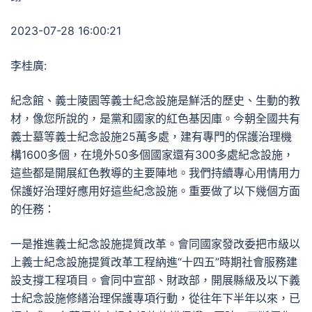
2023-07-28 16:00:21
李桂廣:
紀念館、義士陵園等義士紀念設施是鮮活的歷史、生動的教
材，像您所說的，是黨和國家的紅色基因庫。今朝全國共有
義士墓等義士紀念設施25萬多處，建有專門的保護治理機
構1600多個，在境外50多個國家還有300多處紀念設施，
這些都是開展紅色教導的主要陣地。我們持續專心用情用力
保護好治理好應用好這些紀念設施。重要做了以下幾個方面
的任務：
一是推進義士紀念設施提質改革。會同國家發改委把市級以
上義士紀念設施提質改革工程納進“十四五”時期社會服務建
設支撐工程項目。會同中宣部、財政部，開展縣級及以下義
士紀念設施修繕治理保護專項行動，從往年下半年以來，已