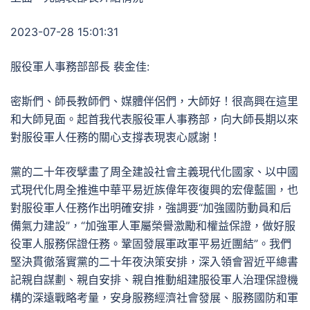
2023-07-28 15:01:31
服役軍人事務部部長 裴金佳:
密斯們、師長教師們、媒體伴侶們，大師好！很高興在這里
和大師見面。起首我代表服役軍人事務部，向大師長期以來
對服役軍人任務的關心支撐表現衷心感謝！
黨的二十年夜擘畫了周全建設社會主義現代化國家、以中國
式現代化周全推進中華平易近族偉年夜復興的宏偉藍圖，也
對服役軍人任務作出明確安排，強調要“加強國防動員和后
備氣力建設”，“加強軍人軍屬榮譽激勵和權益保證，做好服
役軍人服務保證任務。鞏固發展軍政軍平易近團結”。我們
堅決貫徹落實黨的二十年夜決策安排，深入領會習近平總書
記親自謀劃、親自安排、親自推動組建服役軍人治理保證機
構的深遠戰略考量，安身服務經濟社會發展、服務國防和軍