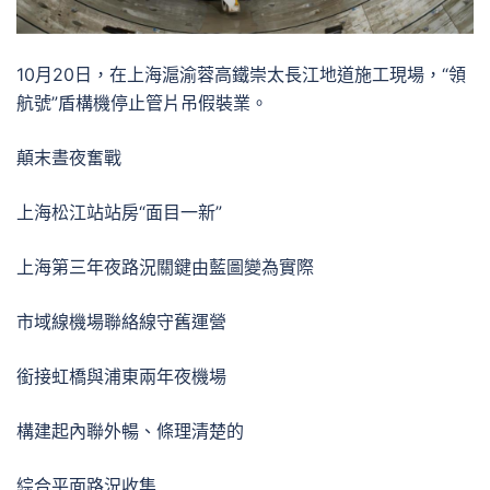
10月20日，在上海滬渝蓉高鐵崇太長江地道施工現場，“領
航號”盾構機停止管片吊假裝業。
顛末晝夜奮戰
上海松江站站房“面目一新”
上海第三年夜路況關鍵由藍圖變為實際
市域線機場聯絡線守舊運營
銜接虹橋與浦東兩年夜機場
構建起內聯外暢、條理清楚的
綜合平面路況收集