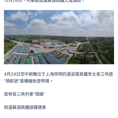
12月26日，列車駛過滬蘇湖高鐵元蕩湖段。
4月29日空中俯瞰位于上海崇明的滬渝蓉高鐵崇太長江地道
“領航號”盾構機始發明場。
首條長三角列車“環線”
與滬蘇湖高鐵接踵通車