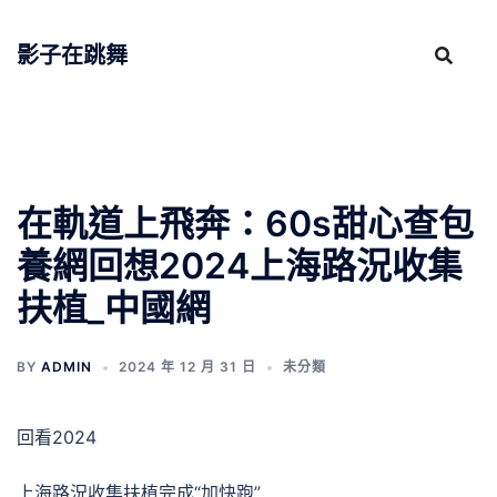
跳
至
影子在跳舞
主
要
內
容
在軌道上飛奔：60s甜心查包
養網回想2024上海路況收集
扶植_中國網
BY
ADMIN
2024 年 12 月 31 日
未分類
回看2024
上海路況收集扶植完成“加快跑”