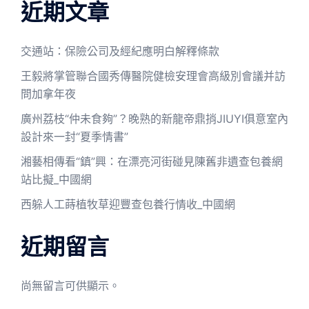
近期文章
交通站：保險公司及經紀應明白解釋條款
王毅將掌管聯合國秀傳醫院健檢安理會高級別會議并訪
問加拿年夜
廣州荔枝“仲未食夠”？晚熟的新龍帝鼎捎JIUYI俱意室內
設計來一封“夏季情書”
湘藝相傳看“鎮”興：在漂亮河街碰見陳舊非遺查包養網
站比擬_中國網
西躲人工蒔植牧草迎豐查包養行情收_中國網
近期留言
尚無留言可供顯示。