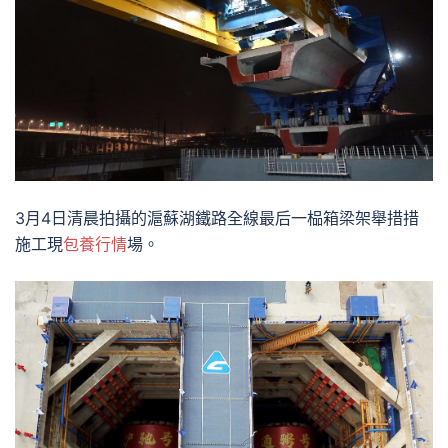
3月4日清晨拍攝的滬蘇湖鐵路全線最后一榀箱梁架舉措措
施工現
包養行情
場。