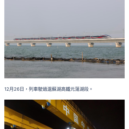
12月26日，列車駛過滬蘇湖高鐵元蕩湖段。