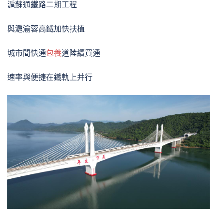
滬蘇通鐵路二期工程
與滬渝蓉高鐵加快扶植
城市間快通
包養
道陸續買通
速率與便捷在鐵軌上并行