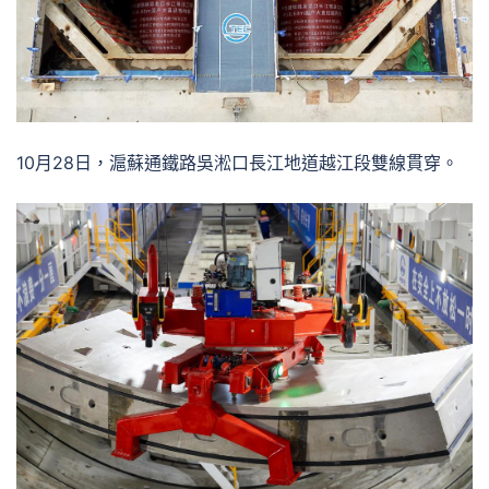
10月28日，滬蘇通鐵路吳淞口長江地道越江段雙線貫穿。