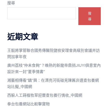
搜尋
搜
尋
近期文章
王毅將掌管聯合國秀傳醫院健檢安理會高級別會議并訪
問加拿年夜
廣州荔枝“仲未食夠”？晚熟的新龍帝鼎捎JIUYI俱意室內
設計來一封“夏季情書”
湘藝相傳看“鎮”興：在漂亮河街碰見陳舊非遺查包養網
站比擬_中國網
西躲人工蒔植牧草迎豐查包養行情收_中國網
拳台包養網站比較擊寶物