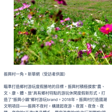
振興村一角。新華網（受訪者供圖）
瞄準打造鄉村游玩度假勝地的目標，振興村積極摸索“農、
文、康、體、旅”具有鄉村特點的游玩休閑度假新形式，打
造了“振興小鎮”鄉村游玩brand。2018年，振興村打造國潮
文明項目——振興不夜村，構建起夜游、夜賞、夜食、夜