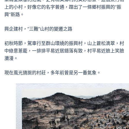
上的小村，好像它的名字普通，蹚出了一條鄉村振興的“振
興”新路。
興企建村，“三難”山村的變遷之路
初秋時節，駕車行至群山環繞的振興村，山上蒼松滴翠，村
中綠意蔥蘢，一排排平易近居錯落有致，村平易近臉上笑臉
瀰漫。
現在風光旖旎的村莊，多年前曾是另一番氣象。