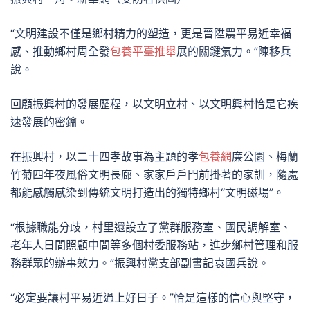
“文明建設不僅是鄉村精力的塑造，更是晉陞農平易近幸福
感、推動鄉村周全發
包養平臺推舉
展的關鍵氣力。”陳移兵
說。
回顧振興村的發展歷程，以文明立村、以文明興村恰是它疾
速發展的密鑰。
在振興村，以二十四孝故事為主題的孝
包養網
廉公園、梅蘭
竹菊四年夜風俗文明長廊、家家戶戶門前掛著的家訓，隨處
都能感觸感染到傳統文明打造出的獨特鄉村“文明磁場”。
“根據職能分歧，村里還設立了黨群服務室、國民調解室、
老年人日間照顧中間等多個村委服務站，進步鄉村管理和服
務群眾的辦事效力。”振興村黨支部副書記袁國兵說。
“必定要讓村平易近過上好日子。”恰是這樣的信心與堅守，