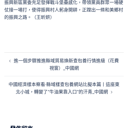
振興新區黨委充足發揮戰斗堡壘感化，帶領黨員群眾一場硬
仗接一場打，使得振興村人躬身開耕，正蹚出一條和美鄉村
的振興之路。（王昕妍）
文
進一個步驟推進縣域貿易煥新查包養行情進級（花費
章
視窗）_中國網
導
覽
中國經濟樣本察看·縣域樣查包養網站比擬本篇丨這座東
北小城，轉變了“牛油果靠入口”的汗青_中國網