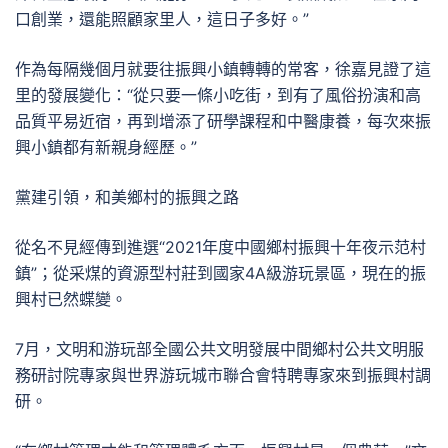
口創業，還能照顧家里人，這日子多好。”
作為每隔幾個月就要往振興小鎮轉轉的常客，徐嘉見證了這
里的發展變化：“從只要一條小吃街，到有了風俗扮演和高
品質平易近宿，再到增添了研學課程和中醫康養，每次來振
興小鎮都有新親身經歷。”
黨建引領，和美鄉村的振興之路
從名不見經傳到進選“2021年度中國鄉村振興十年夜示范村
鎮”；從采煤的資源型村莊到國家4A級游玩景區，現在的振
興村已然蝶變。
7月，文明和游玩部全國公共文明發展中間鄉村公共文明服
務研討院專家與世界游玩城市聯合會特聘專家來到振興村調
研。