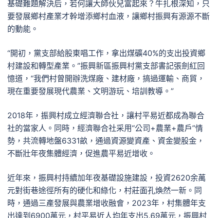
基礎難題解決后，若何讓大師伙兒富起來？牛扎根深知，只
要發展鄉村產業才幹增添鄉村血液，讓鄉村振興有源源不斷
的動能。
“開初，黨支部給股東唱工作，拿出煤礦40%的支出投資鄉
村建設和轉型產業。”振興新區振興村黨支部書記張劍紅回
憶道，“我們村曾開辦洗煤廠、建材廠，搞過運輸、商貿，
現在重要發展現代農業、文明游玩、培訓教導。”
2018年，振興村成立經濟聯合社，讓村平易近都成為聯合
社的當家人。同時，經濟聯合社采用“公司+農業+農戶”情
勢，共流轉地盤6331畝，通過資源變資產、資金變股金，
不斷壯年夜集體經濟，促進農平易近增收。
近年來，振興村持續加年夜基礎設施建設，投資2620余萬
元對街巷途徑所有的硬化和綠化，村莊面孔煥然一新。同
時，通過三產發展與農業增收融會，2023年，村集體年支
出達到6900萬元，村平易近人均年支出5.69萬元，振興村