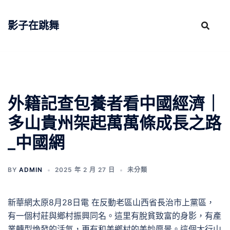
跳
至
影子在跳舞
主
要
內
容
外籍記查包養者看中國經濟｜
多山貴州架起萬萬條成長之路
_中國網
BY
ADMIN
2025 年 2 月 27 日
未分類
新華網太原8月28日電 在反動老區山西省長治市上黨區，
有一個村莊與鄉村振興同名。這里有脫貧致富的身影，有產
業轉型煥發的活氣，更有和美鄉村的美妙愿景。這個太行山