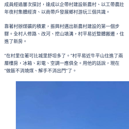
成員經過屢次探討，達成以企帶村建設新農村、以工帶農壯
年夜村集體經濟、以商帶戶發展鄉村游玩三個共識。
靠著村辦煤礦的積累，振興村邁出新農村建設的第一個步
驟。全村人修路、改河、挖山填溝，村平易近整體搬遷，住
進了新房。
“在村里住著可比城里舒坦多了。”村平易近牛平山住進了兩
層樓房，冰箱、彩電、空調一應俱全。用他的話說，現在
“做飯不消燒煤、解手不消出門”了。