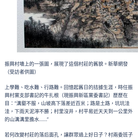
振興村墻上的一張圖，展現了這個村莊的舊貌。新華網發
（受訪者供圖）
上學難、吃水難、行路難。回憶起舊日的拮據生涯，時任振
興村黨支部書記的牛扎根（現振興新區黨委書記）歷歷在
目：“溝壑不服，山坡高下落差近百米；路是土路，坑坑洼
洼，下雨天泥濘不勝；村里沒井，村平易近天天到一公里外
的山溝溝里擔水……”
若何改變村莊的落后面孔，讓群眾過上好日子？村兩委班子