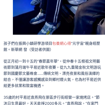
孩子們在振興小鎮研學游項目
包養網心得
“元宇宙”親身經歷
館。新華網 發（受訪者供圖）
從正月初一到十五的“春節嘉年華”，從仲春十五根祖文明藝
術節到蒲月端午平易近歌年夜賽，從九九重陽金秋文明游玩
節到國慶節文藝晚會……傳統文明、漂亮夜景和風俗演繹的
結合，不僅讓游客感觸感染到鄉村煙火氣，也為村平易近供
給更多就業和致富機遇。
35歲的村平易近袁燕飛在景區步行街經營一家燒烤店。“節
沐日生意最好，天天能掙2000多元。”袁燕飛說，“在家門