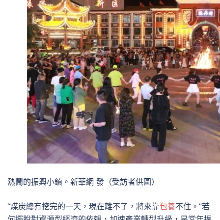
熱鬧的振興小鎮。新華網 發（受訪者供圖）
“煤炭總有挖完的一天，現在離不了，將來靠
包養
不住。”若
何擺脫對資源型經濟的依賴，加速產業轉型升級，是當年振