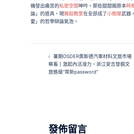
機發出痛苦的
私密空間
呻吟。那些甜甜圈原本
時
論」的道具，現
舞蹈教室
在全部成了
小樹屋
武器
愛」的哲學辯論氣泡。
文
暑期OSDER奧斯德汽車材料文旅市場
章
察看丨激起內活潑力，浙江安吉發掘文
旅進級“常新password”
導
覽
發佈留言