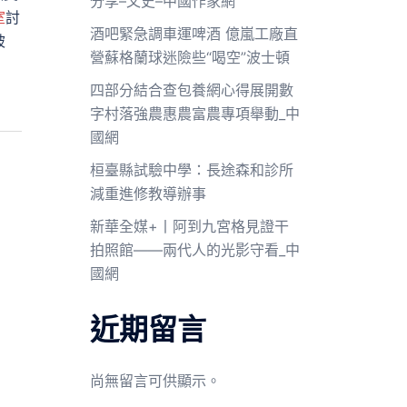
分享–文史–中國作家網
室
討
酒吧緊急調車運啤酒 億嵐工廠直
被
營蘇格蘭球迷險些“喝空”波士頓
四部分結合查包養網心得展開數
字村落強農惠農富農專項舉動_中
國網
桓臺縣試驗中學：長途森和診所
減重進修教導辦事
新華全媒+丨阿到九宮格見證干
拍照館——兩代人的光影守看_中
國網
近期留言
尚無留言可供顯示。