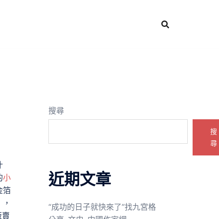
搜尋
搜
尋
什
近期文章
的
小
金箔
」，
“成功的日子就快來了”找九宮格
販賣