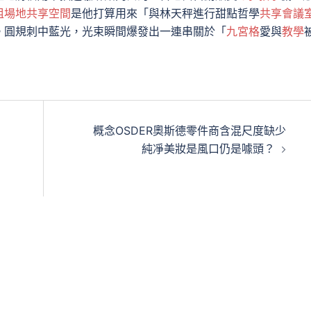
租場地
共享空間
是他打算用來「與林天秤進行甜點哲學
共享會議
。圓規刺中藍光，光束瞬間爆發出一連串關於「
九宮格
愛與
教學
概念OSDER奧斯德零件商含混尺度缺少
純凈美妝是風口仍是噱頭？