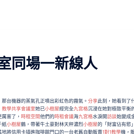
室同場一新線人
，那台機器的蒸氣孔正噴出彩虹色的霧氣。
分享
此刻，她看到了
，
教學
共享會議室
她已
小樹屋
經完全
九宮格
沉浸在她對極致平衡
更厲害了，
時租空間
他們的
時租會議
海
九宮格
水淚開
訪談
始變成
千紙
小樹屋
鶴，帶著牛土豪對林天秤濃烈
小樹屋
的「財富佔有慾
猛地將信用卡插進咖啡館門口的一台老舊自動販賣
1對1教學
機，