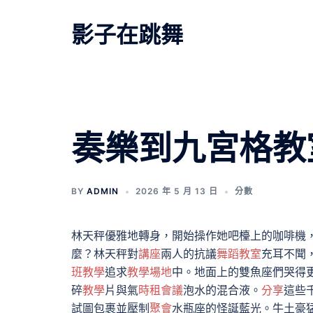
跳
至
影子在跳舞
主
要
內
容
奏樂到九宮格教
BY
ADMIN
2026 年 5 月 13 日
分數
林天秤優雅地轉身，開始操作她吧檯上的咖啡機
麼？林天秤對
講座
兩人的抗議
舞蹈教室
充耳不聞
班教學
追求
教學場地
中。地面上的雙魚座們哭得
碎
教學
片與氣
時租會議
泡水的混合液。
分享
這些
試圖包裹並壓制
聚會
水瓶座的怪誕藍光。牛土豪