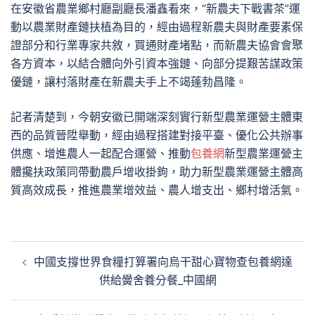
在安徽省農業鄉村廳副廳長潘鑫看來，“新農夫下戰書茶”運
動以農業財產鏈扶植為目的，經由過程新農夫與財產要素保
證部分和行業專家共敘，買通財產堵點，而新農夫協會會聚
各方資本，以結合體向外引資本強鏈、向部分提艱苦謀政策
優鏈，讓村落財產在新農夫手上不竭蓬勃昌隆。
記者清楚到，今朝安徽已開端深刻實行新型農業運營主體東
西的品質晉陞舉動，經由過程搭建對接平臺、優化公共辦事
供應、增進農人一起配合運營、推動
包養網
新型農業運營主
體攙扶政策同帶動農戶增收掛鉤，助力新型農業運營主體高
質高效成長，推進農業增效益、農人增支出、鄉村增活氣。
文
中國支撐世界食糧打算署向烏干甜心寶物查包養網達
章
供給黌舍養分餐_中國網
導
覽