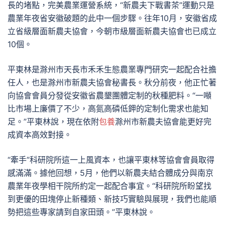
長的堵點，完美農業運營系統，“新農夫下戰書茶”運動只是
農業年夜省安徽破題的此中一個步驟。往年10月，安徽省成
立省級層面新農夫協會，今朝市級層面新農夫協會也已成立
10個。
平東林是滁州市天長市禾禾生態農業專門研究一起配合社擔
任人，也是滁州市新農夫協會秘書長。秋分前夜，他正忙著
向協會會員分發從安徽省農墾團體定制的秋種肥料。“一噸
比市場上廉價了不少，高氮高磷低鉀的定制化需求也能知
足。”平東林說，現在依附
包養
滁州市新農夫協會能更好完
成資本高效對接。
“牽手”科研院所這一上風資本，也讓平東林等協會會員取得
感滿滿。據他回想，5月，他們以新農夫結合體成分與南京
農業年夜學相干院所約定一起配合事宜。“科研院所盼望找
到更優的田塊停止新種類、新技巧實驗與展現，我們也能順
勢把這些專家請到自家田頭。”平東林說。