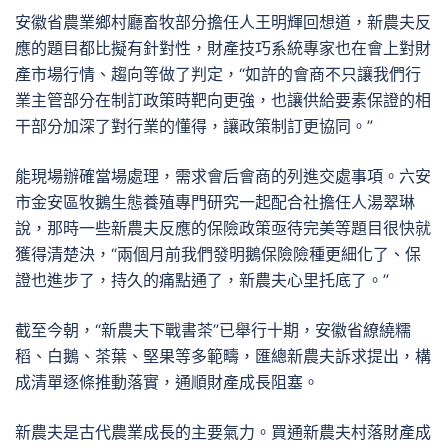
安徽省農業鄉村廳畜牧部分擔任人王明輝回想道，新農夫反
應的題目都比擬有針對性，財產技巧系統專家也在會上對財
產市場行情、趨向等做了判定，“如許的會商不只讓我們行
業主管部分在制訂政策時靶向更強，也讓供給要素保證的相
干部分加深了對行業的懂得，讓政策制訂更協同。”
能現場辦確當場處理，需求會后會商的列進交處事項。六安
市金安區牧鵝生態養殖專門研究一起配合社擔任人湯翠琳
說，那時一些新農夫反應的保險政策亟待完美等題目很快就
獲得清楚決，“兩個月前我們發明鵝保險險種更細化了、保
證也進步了，持久的痛點通了，新農夫心里托底了。”
截至今朝，“新農夫下戰書茶”已舉行十期，安徽省繚繞糯
稻、白鵝、茶葉、堅果等多範疇，匯總新農夫訴求提出，構
成清單逐條推動落實，通順財產成長阻塞。
新農夫是古代農業成長的主要氣力。買通新農夫村落財產成