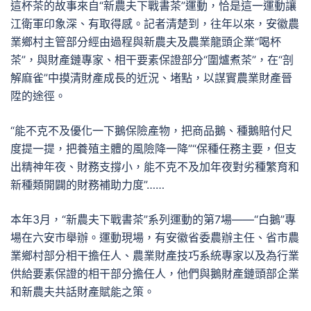
這杯茶的故事來自“新農夫下戰書茶”運動，恰是這一運動讓
江衛軍印象深、有取得感。記者清楚到，往年以來，安徽農
業鄉村主管部分經由過程與新農夫及農業龍頭企業“喝杯
茶”，與財產鏈專家、相干要素保證部分“圍爐煮茶”，在“剖
解麻雀”中摸清財產成長的近況、堵點，以謀實農業財產晉
陞的途徑。
“能不克不及優化一下鵝保險產物，把商品鵝、種鵝賠付尺
度提一提，把養殖主體的風險降一降”“保種任務主要，但支
出精神年夜、財務支撐小，能不克不及加年夜對劣種繁育和
新種類開闢的財務補助力度”……
本年3月，“新農夫下戰書茶”系列運動的第7場——“白鵝”專
場在六安市舉辦。運動現場，有安徽省委農辦主任、省市農
業鄉村部分相干擔任人、農業財產技巧系統專家以及為行業
供給要素保證的相干部分擔任人，他們與鵝財產鏈頭部企業
和新農夫共話財產賦能之策。