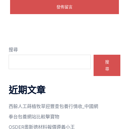
搜尋
搜
尋
近期文章
西躲人工蒔植牧草迎豐查包養行情收_中國網
拳台包養網站比較擊寶物
OSDER奧斯德材料報價遵義小王