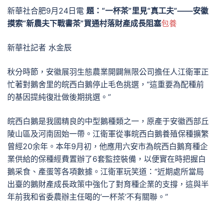
新華社合肥9月24日電
題：“一杯茶”里見“真工夫”——安徽
摸索“新農夫下戰書茶”買通村落財產成長阻塞
包養
新華社記者 水金辰
秋分時節，安徽展羽生態農業開闢無限公司擔任人江衛軍正
忙著對鵝舍里的皖西白鵝停止毛色挑選，“這重要為配種前
的基因提純復壯做後期挑選。”
皖西白鵝是我國精良的中型鵝種類之一，原產于安徽西部丘
陵山區及河南固始一帶。江衛軍從事皖西白鵝養殖保種擴繁
曾經20余年。本年9月初，他應用六安市為皖西白鵝育種企
業供給的保種經費置辦了6套監控裝備，以便實在時把握白
鵝采食、產蛋等各項數據。江衛軍玩笑道：“近期處所當局
出臺的鵝財產成長政策中強化了對育種企業的支撐，這與半
年前我和省委農辦主任喝的‘一杯茶’不有關聯。”