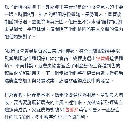
除了鏈接內部資本，外部資本整合也是縮小協會氣力的主要
一環。時價9月，連片的稻田籽粒豐滿、長勢喜人。盡管後
期碰到低溫、臺風等晦氣原因，但田里不少水稻“腰桿”硬朗
未見倒伏，平東林說，這闡明了他們依附所有人全體的氣力
把種類選對了。
“我們協會會員對每家日常所用種類、種企后續跟蹤辦事以
及當地順應性種類停止綜合會商，終極挑選出
包養網
這個種
類。”平東林說，新農夫協會涵蓋了財產鏈條上從種到售的
龍頭企業和新農夫，下一個步驟他們將在協會內延長做強后
端農產物加工與發賣收集，處理財產鏈成長中的堵點。
村落復興，財產是基本。做年夜做強村落財產、帶動農人增
收，要害要施展新農夫的上風。近年來，安徽省新型運營主
體蓬勃成長，家庭農場衝破32
包養網
萬個、農人一起配合
社約11.5萬個，多少數字均位居全國前列。