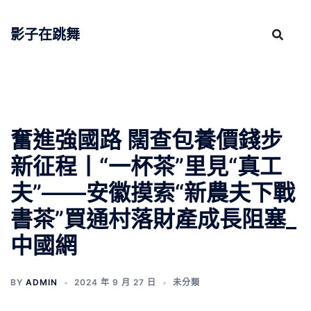
跳
至
影子在跳舞
主
要
內
容
奮進強國路 闊查包養價錢步
新征程丨“一杯茶”里見“真工
夫”——安徽摸索“新農夫下戰
書茶”買通村落財產成長阻塞_
中國網
BY
ADMIN
2024 年 9 月 27 日
未分類