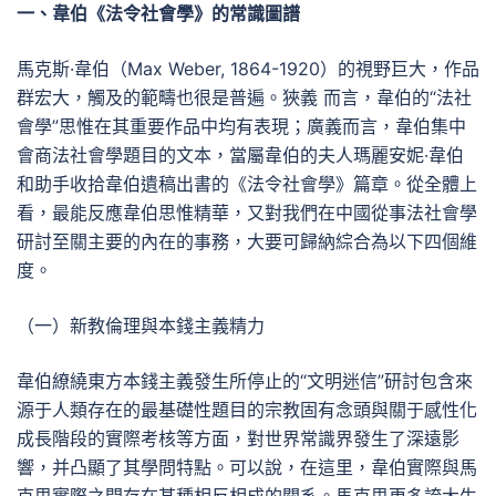
一、韋伯《法令社會學》的常識圖譜
馬克斯·韋伯（Max Weber, 1864-1920）的視野巨大，作品
群宏大，觸及的範疇也很是普遍。狹義 而言，韋伯的“法社
會學”思惟在其重要作品中均有表現；廣義而言，韋伯集中
會商法社會學題目的文本，當屬韋伯的夫人瑪麗安妮·韋伯
和助手收拾韋伯遺稿出書的《法令社會學》篇章。從全體上
看，最能反應韋伯思惟精華，又對我們在中國從事法社會學
研討至關主要的內在的事務，大要可歸納綜合為以下四個維
度。
（一）新教倫理與本錢主義精力
韋伯繚繞東方本錢主義發生所停止的“文明迷信”研討包含來
源于人類存在的最基礎性題目的宗教固有念頭與關于感性化
成長階段的實際考核等方面，對世界常識界發生了深遠影
響，并凸顯了其學問特點。可以說，在這里，韋伯實際與馬