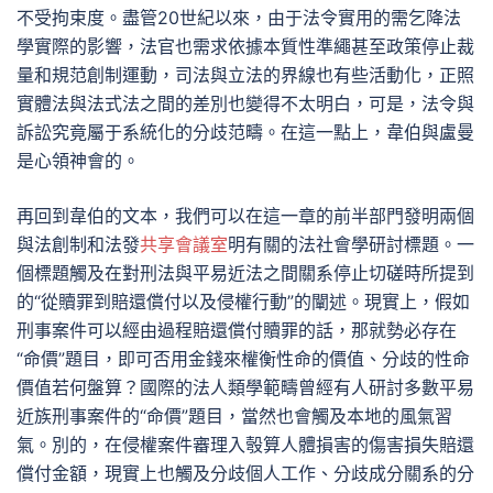
不受拘束度。盡管20世紀以來，由于法令實用的需乞降法
學實際的影響，法官也需求依據本質性準繩甚至政策停止裁
量和規范創制運動，司法與立法的界線也有些活動化，正照
實體法與法式法之間的差別也變得不太明白，可是，法令與
訴訟究竟屬于系統化的分歧范疇。在這一點上，韋伯與盧曼
是心領神會的。
再回到韋伯的文本，我們可以在這一章的前半部門發明兩個
與法創制和法發
共享會議室
明有關的法社會學研討標題。一
個標題觸及在對刑法與平易近法之間關系停止切磋時所提到
的“從贖罪到賠還償付以及侵權行動”的闡述。現實上，假如
刑事案件可以經由過程賠還償付贖罪的話，那就勢必存在
“命價”題目，即可否用金錢來權衡性命的價值、分歧的性命
價值若何盤算？國際的法人類學範疇曾經有人研討多數平易
近族刑事案件的“命價”題目，當然也會觸及本地的風氣習
氣。別的，在侵權案件審理入彀算人體損害的傷害損失賠還
償付金額，現實上也觸及分歧個人工作、分歧成分關系的分