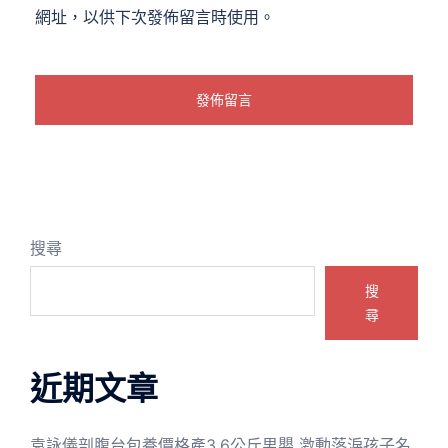
網址，以供下次發佈留言時使用。
搜尋
搜
尋
近期文章
袁詠儀剖腹台包養價格產3.6公斤男嬰 激動落淚孩子名