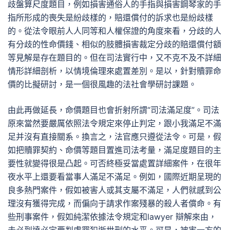
歧盤算尺度題目，例如損害通俗人的手指與損害鋼琴家的手
指所形成的喪失是紛歧樣的，賠還償付的訴求也是紛歧樣
的。從法令眼前人人同等和人權保證的角度來看，分歧的人
有分歧的性命價錢、相似的肢體損害裁定分歧的賠還償付額
等見解是存在題目的。但在司法實行中，又不克不及不詳細
情形詳細剖析，以情境倫理來處置差別。是以，針對贖罪命
價的比擬研討，是一個很風趣的法社會學研討課題。
由此再做延長，命價題目也會折射所謂“司法滿足度”。司法
原來當然要嚴厲依照法令規定來停止判定，跟小我滿足不滿
足并沒有直接關系。換言之，法官應只遵從法令。可是，假
如把贖罪契約、命價等題目置進司法考量，滿足度題目的主
要性就變得很是凸起。可否終極妥當處置詳細案件，在很年
夜水平上還要看當事人滿足不滿足。例如，國際近期呈現的
良多熱門案件，假如被害人或其支屬不滿足，人們就感到公
理沒有獲得完成，而偏向于請求作案殘暴的殺人者償命。有
些刑事案件，假如純潔依據法令規定和lawyer 辯解來由，