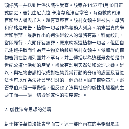
頭仔豬一并送到世俗法院往受審。該案在1457年1月10日正
式開庭，審訊由尼克拉·卡洛韋雍法官掌管，有復數的司法
官和證人餐與加入，還有查察官。該村女領主是被告、母豬
和仔豬是原告，植物一切者作為義務人列席。顛末當真的舉
證和爭辯，最后作出的判決是殺人的母豬有罪，科處絞刑，
當即履行；六頭仔豬無罪，原來應返還植物一切者，但因自
己謝絕採取而作為無主物交給薩維尼村女領主。像如許的植
物審訊在歐洲列國并不罕有，井上傳授以為這種景象恰是中
世紀公道化活動的產兒，盡管有濫用天然法和公理之嫌。是
以，與植物審訊相似或對植物異常行動的分歧的處置及習氣
法也可以作為法社會學研討的一個題材。關于植物審訊，盡
管韋伯只是一筆帶過，但反應了法與社會的感性化過程的主
要正面——讓一切遵從感性的次序道理。
2. 感性法令思想的范疇
對于懂得韋伯法社會學而言，這一部門內在的事務很是主