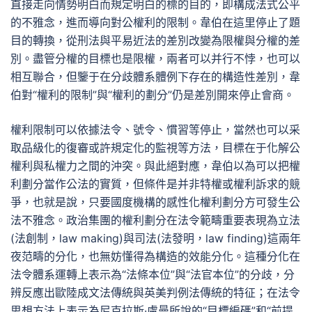
直接走向情勢明白而規定明白的標的目的，即構成法式公平
的不雅念，進而導向對公權利的限制。韋伯在這里停止了題
目的轉換，從刑法與平易近法的差別改變為限權與分權的差
別。盡管分權的目標也是限權，兩者可以并行不悖，也可以
相互聯合，但鑒于在分歧體系體例下存在的構造性差別，韋
伯對“權利的限制”與“權利的劃分”仍是差別開來停止會商。
權利限制可以依據法令、號令、慣習等停止，當然也可以采
取品級化的復審或許規定化的監視等方法，目標在于化解公
權利與私權力之間的沖突。與此絕對應，韋伯以為可以把權
利劃分當作公法的實質，但條件是并非特權或權利訴求的競
爭，也就是說，只要國度機構的感性化權利劃分方可發生公
法不雅念。政治集團的權利劃分在法令範疇重要表現為立法
(法創制，law making)與司法(法發明，law finding)這兩年
夜范疇的分化，也無妨懂得為構造的效能分化。這種分化在
法令體系運轉上表示為“法條本位”與“法官本位”的分歧，分
辨反應出歐陸成文法傳統與英美判例法傳統的特征；在法令
思想方法上表示為尼克拉斯·盧曼所說的“目標編碼”和“前提