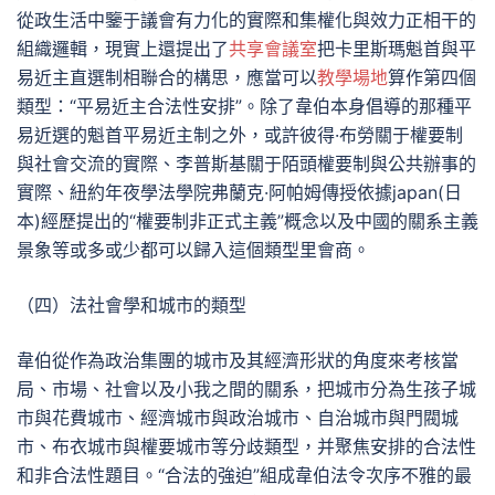
從政生活中鑒于議會有力化的實際和集權化與效力正相干的
組織邏輯，現實上還提出了
共享會議室
把卡里斯瑪魁首與平
易近主直選制相聯合的構思，應當可以
教學場地
算作第四個
類型：“平易近主合法性安排”。除了韋伯本身倡導的那種平
易近選的魁首平易近主制之外，或許彼得·布勞關于權要制
與社會交流的實際、李普斯基關于陌頭權要制與公共辦事的
實際、紐約年夜學法學院弗蘭克·阿帕姆傳授依據japan(日
本)經歷提出的“權要制非正式主義”概念以及中國的關系主義
景象等或多或少都可以歸入這個類型里會商。
（四）法社會學和城市的類型
韋伯從作為政治集團的城市及其經濟形狀的角度來考核當
局、市場、社會以及小我之間的關系，把城市分為生孩子城
市與花費城市、經濟城市與政治城市、自治城市與門閥城
市、布衣城市與權要城市等分歧類型，并聚焦安排的合法性
和非合法性題目。“合法的強迫”組成韋伯法令次序不雅的最