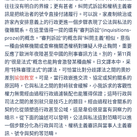
往往沒有明白的界線；更有甚者，糾問式訴訟和權柄主義審
訊是把統治者的號令直接付諸履行。可以說，家產制統治或
許家內安排意義上的行政更進一個步驟表現了公法與私法的
復雜關系。在這里值得一提的還有“審判訴訟”(inquisitions-
proze)的概念。“審判訴訟”的概念與“糾問主義”相似，意指
一種由偵察機關或查察機關憑權柄對嫌疑人停止鞠問，重要
反應了歐洲年夜陸甚至中國的刑事審訊方法。別的，第11頁
的“很是法式”概念也能夠會激發某種曲解。日文譯本中，采
用“特殊審理法式”的譯法，可恰當比對分歧譯法之間的奧妙
差別
瑜伽教室
。可是，當行政嵌進交流、協定或契約關系的
原因時，它與私法之間的對峙就會緩解，小我訴求的客觀性
權力無需經由過程行政過濾裝配也能獲得保證；這時行政與
司法之間的差別就只是技巧上的題目。經由過程社會關系的
契約化從頭塑造行政甚至公域，這是韋伯很是富有洞察力的
暗示。從下面的論述可以發明，公法與私法這對范疇可以進
一個步驟分化為行政與司法、權柄主義審訊與當事人主義審
訊、號令與契約等范疇。