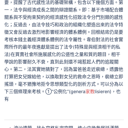
要，提醒了古代感性法的基礎架構，包含以下幾個方面。第
一，法令與經濟成長之間的辯證關系。即：基于市場配合體
關系與不受拘束契約的經濟感性化招致法令分門別類的感性
化；反過去，由法令技巧和政治的組織化塑造出來的法令特
徵又會反過去激烈地影響經濟的體系體例。回根結底仍是要
考核本錢主義經濟體系體例的法令屬性。韋伯對法的社會實
際所作的最年夜進獻是提出了法令(特殊是與經濟相干的私
法)在買賣社會所施展感化的公道性之量和質的題目，相干
學說的影響耐久不衰，直到此刻還不竭惹起人們的追蹤關
心。第二，法其實她猜對了，因為當爸爸走近裴總，透露他
打算把女兒嫁給他，以換取對女兒的救命之恩時，裴總立即
搖頭，毫不猶豫地拒令思想類型化的剖析方式。可以分為以
下三個條理來考核。①“公例化”(genera
家教
lisieren)，也
有
文