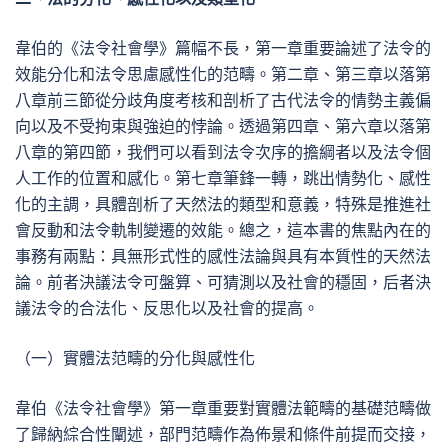
韋伯的《法令社會學》篇幅不長，第一章重要論述了法令的
效能分化和法令思慮感性化的范疇。第二章、第三章以落第
八章前三節從分歧角度考核和剖析了古代法令的情勢主義偏
向以及不受拘束與強迫的悖論。透過第四章、第六章以落第
八章的第四節，我們可以看到法令次序的擔綱者以及法令個
人工作的位置和感化。第七章筆鋒一轉，跳出情勢化、感性
化的主調，具體剖析了天然法的類型和意義，特殊是推進社
會反動和法令軌制變遷的效能。總之，這本書的焦點內在的
事務有兩點：具無形式性的感性法論與具有本質性的天然法
論。前者決議法令可盤算、可猜測以及社會的穩固，后者決
議法令的合法化、反思化以及社會的提高。
（一）實體法范疇的分化與感性化
韋伯《法令社會學》第一章重要對實體法範疇的基礎范疇做
了歸納綜合性闡述，部門范疇作為佈景和條件前提而交接，