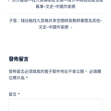
流沙遺簡—找九宮格私密空間—烽火中挽救居延漢簡
章
舊事–文史–中國作家網
導
覽
子張：錢谷融找九宮格共享空間師長教師書簡及其他–
文史–中國作家網
發佈留言
發佈留言必須填寫的電子郵件地址不會公開。
必填欄
位標示為
*
留言
*