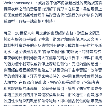
Weltanpassung），或許說不偏不倚讓超出性的高階規范與
實際次序之間的需要張力消解于有形。在這里，韋伯現實上
把儒家倫理與新教倫理作為影響古代化過程的精力構造的兩
種原型，各持一端卻相互對峙。
可是，20世紀70年月之后的東亞經濟古跡，對韋伯之問及
其既有解答似乎提出了挑釁，從頭詮釋儒家倫理以及文明、
軌制對社會成長的正反應機制于是逐步成為相干研討的極新
潮水，甚至儼然浮現出“儒家文藝回復”的盛況。特殊是哈佛
年夜學的杜維明傳授誇大在儒學的精力世界中，禮與仁組成
的張力使小我可以或許停止發明性轉化、完成內涵的超出，
進而經由過程新儒學也建立了某種偏向于主宰實際、改革實
際的倫理不雅。汗青學家余英時的《中國晚世宗教倫理與商
人精力》在1985年底出書，把會商和爭議帶到了常識考古
和實證剖析的新高度。余著旁征博引，論證了妨害中國成長
本錢主義經濟的并不是儒家倫理及其世俗公道性，而是這種
公道性未能深刻政治和法令範疇，即中國古代化的最年夜妨