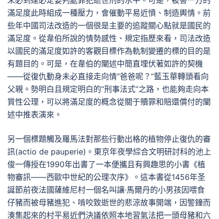
未必到達必定要判處罪犯逝世刑的水平。可是，被害一方的
滿足度此時組成一種壓力，會催動平易近憤、制造輿情。前
些年中國司法改造的一個很是主要的追蹤關心點就是國民的
滿足度。從韋伯所說的情勢感性、規定指歷來看，司法改造
以國民的滿足度如許的客觀目標作為軌制變遷的標的目的是
有題目的。可是，在韋伯的闡述中簡直埋伏著如許的契機
——從復仇動身未必直接走向情“爸爸呢？”藍玉華轉頭看向
父親。勢明白且規定明白的“刑事法式”之路，也能夠走向本
質性公理，可以將滿足度的概念從關于贖罪和賠還償付的闡
述中推表演來。
另一個標題觸及羅馬法對那些行動出格的植物停止復仇的審
訊(actio de pauperie)。東京年夜學綜合文明研討科的池上
俊一傳授在1990年出書了一本便攜且有興趣思的小書《植
物審訊——西歐中世紀的公理次序》。這本書從1456年圣
誕節前夜法國薩維尼村一個名叫讓·馬爾丹的小男孩因喂食
仔豬而被母豬進犯、啃咬致逝世的悲涼故事開端，因警鐘而
湊集起來的村平易近們決議依照本地習氣法把一頭母豬和六