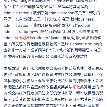
詞verwaltung在此處的翻譯。中譯本在題目處被譯為“行
政”，在註釋中則被譯為“治理”。英譯本將其翻譯為
administration。我們了解administration不只有“行政”的
意思，也有“治理”之意，好比“工商治理”就叫business
administration。我們凡是所說的“司法行政”judical
administration這一用語的行政顏色比擬強；但是美國的
admin
舞蹈場地
istration of justice概念是指司法體系的運
營，所表達的行政顏色絕對較弱。是以，administration的
寄義非常復雜。譯者同時作“行政”和“治理”兩種翻譯，恰是
經由過程此種方法來闡明公法和私法關系的復雜性。
眾所周知，古代法治國度以公私兩分格式為條件，試圖嚴厲
差別行政與司法，經由過程司法來限制公域的行政權利、保
證私域的小我權益。但是鑒于公法和私法的復雜關系，采取
年夜陸法系特殊設置的行政審訊或英美法
家教
系意義上的行
政訴訟來打消行政與司法之間的對峙也是一種可以懂得的選
擇，盡管其後果未必能完整處理前述的題目。尤其在作為統
治之原型的家產制如許的前提設定之下，司法與行政現實上