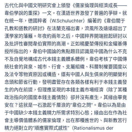
古代化與中國文明研究會上頒發《儒家倫理與經濟成長——
韋伯學說的重探》一文，在漢語世界激發了普遍的爭辯。就
在統一年，德國粹者（W.Schuluchter）編著的《韋伯關于
孔教和道教的研討》在法蘭克福出書，流風所及遠遠超出了
漢學家的藩籬。年夜約兩年之后，中國粹界開端掀起研討以
及批評性審閱韋伯實際的高潮。正如楊慶堃傳授和金耀基傳
授所指出的，韋伯中國論的焦點題目認識是中國為什么不克
不及自覺地構成古代本錢主義體系體例。韋伯考核了中國傳
統社會的貨泉、城市、行會、支屬組織、科層制權要國度以
及法令等物資原因或構造，還有中國人與生俱來的明顯營利
念頭和節省行動，發明盡管存在各類各樣有利于本錢主義發
生的內在前提，但理應呈現的本錢主義市場經濟（除了某種
政治指向的國度本錢主義情勢）卻并沒有產生，其緣由畢竟
安在？這就是一石激起千層浪的“韋伯之問”。韋伯以為是由
于中國缺少本錢主義精力所需求特別心態；緣由出在作為社
會主導價值體系的儒家倫理，出在那種進世的、與新教苦行
精力絕對立的“順應實際式感性”（Rationalismus der