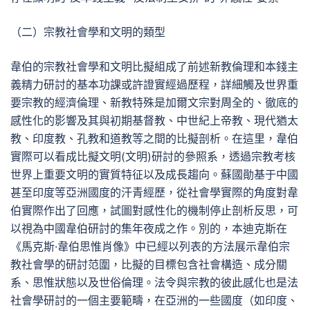
（二）宗教社會學和文明的類型
韋伯的宗教社會學和文明比擬組成了前述新教倫理和本錢主
義精力研討的基本功課或許證實經過歷程，詳細觸及世界重
要宗教的經濟倫理、新教特殊是加爾文宗對周全的、徹底的
感性化的影響及其與初期基督教、中世紀上帝教、現代猶太
教、印度教、孔教和道教等之間的比擬剖析。在這里，韋伯
實際可以看成比擬文明(文明)研討的參照系，透過宗教考核
世界上重要文明的實質特征以及成長趨向。蘇國勛基于中國
甚至印度等亞洲國度的汗青經歷，從社會學實際的角度對韋
伯實際作出了回應，試圖對感性化的機制停止剖析反思，可
以視為中國韋伯研討的集年夜成之作。別的，本迪克斯在
《馬克斯·韋伯思惟肖像》中已經以列表的方法展示韋伯宗
教社會學的研討范圍，比擬的目標包含社會構造、成分關
系、思惟狀態以及世俗倫理。法令與宗教的彼此感化也是法
社會學研討的一個主要範疇，在亞洲的一些國度（如印度、