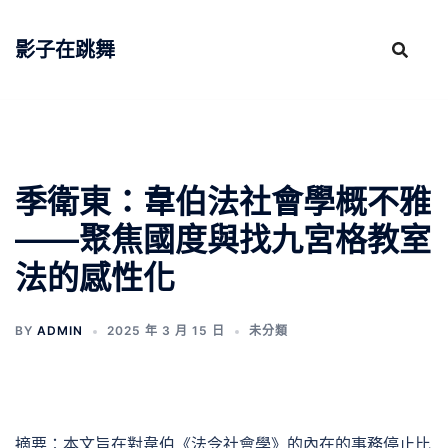
跳
至
影子在跳舞
主
要
內
容
季衛東：韋伯法社會學概不雅
——聚焦國度與找九宮格教室
法的感性化
BY
ADMIN
2025 年 3 月 15 日
未分類
摘要：本文旨在對韋伯《法令社會學》的內在的事務停止比