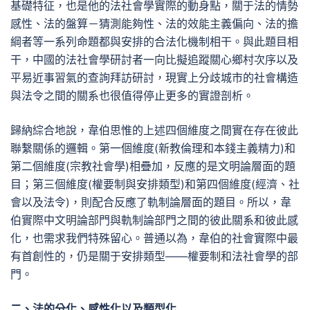
基礎特征，也是他的法社會學實際的動身點，關于法的情勢
感性、法的盤算－猜測能夠性、法的效能主義偏向、法的擔
綱者等一系列命題都與安排的合法化機制相干。與此題目相
干，中國的法社會學研討者一向比擬追蹤關心鄉村次序以及
平易近事習氣的查詢拜訪研討，現實上分歧城市的社會構造
與法令之間的關系也很值得停止更多的實證剖析。
歸納綜合地說，韋伯思惟的上述四個維度之間實在存在彼此
聯繫關係的邏輯。第一個維度(新教倫理和本錢主義精力)和
第二個維度(宗教社會學)相疊加，反應的是文明論層面的題
目；第三個維度(權要制與安排類型)和第四個維度(經濟、社
會以及法令)，則配合反應了軌制論層面的題目。所以，韋
伯實際中文明論部門與軌制論部門之間的彼此關系和彼此感
化，也需求我們特殊留心。普通以為，韋伯的社會實際中最
有首創性的，仍是關于安排類型——權要制和法社會學的部
門。
二、法的分化、感性化以及類型化