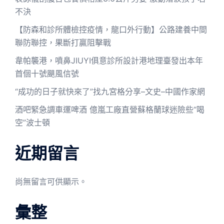
不決
【防森和診所體檢控疫情，龍口外行動】公路建養中間
聯防聯控，果斷打贏阻擊戰
韋帕襲港，噴鼻JIUYI俱意診所設計港地理臺發出本年
首個十號颶風信號
“成功的日子就快來了”找九宮格分享–文史–中國作家網
酒吧緊急調車運啤酒 億嵐工廠直營蘇格蘭球迷險些“喝
空”波士頓
近期留言
尚無留言可供顯示。
彙整