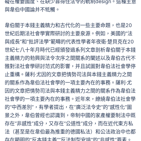
礙在權要國度、在缺少靠得住法令的軌制design。這種主意
與韋伯中國論并不牴觸。
韋伯關于本錢主義精力和古代化的一些主要命題，也是20
世紀后期法社會學實際研討的主要泉源。例如，美國的“法
與成長”和“批評法學”範疇的代表性學者年夜衛·楚貝克在20
世紀七八十年月時代已經頒發過系列文章剖析韋伯關于本錢
主義精力的勃興與法令次序之間關系的闡述以及韋伯古代不
雅對法社會學研討范式的影響，并且試圖對韋伯法社會學停
止重構。薩利·尤因的文章把情勢司法與本錢主義精力之間
的關系作為韋伯法社會學的一項主要內在的事務。薩利·尤
因的文章把情勢司法與本錢主義精力之間的關系作為韋伯法
社會學的一項主要內在的事務。近年來，繚繞韋伯法社會學
的“中西差別”，有學者提出，在“廣泛法令史”的“感性化”圖
景之外，韋伯曾經也認識到，帝制中國的家產權要制法中既
存在“非感性”成分，又存在“公道性”成分，而在近代東方私
法（甚至是在韋伯最為推重的德國私法）和公法政治中也都
存在顯明的“反本錢主義”“反法制型安排”的“非感性”要素。