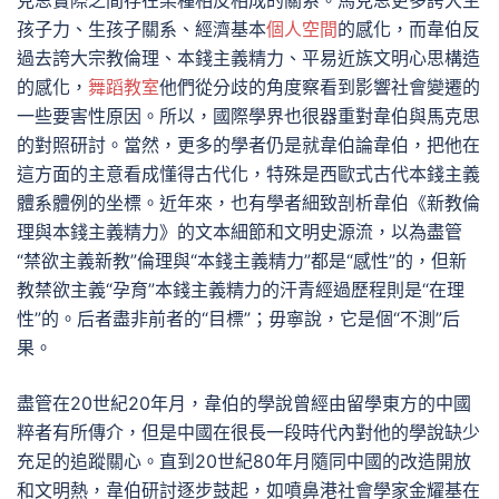
克思實際之間存在某種相反相成的關系。馬克思更多誇大生
孩子力、生孩子關系、經濟基本
個人空間
的感化，而韋伯反
過去誇大宗教倫理、本錢主義精力、平易近族文明心思構造
的感化，
舞蹈教室
他們從分歧的角度察看到影響社會變遷的
一些要害性原因。所以，國際學界也很器重對韋伯與馬克思
的對照研討。當然，更多的學者仍是就韋伯論韋伯，把他在
這方面的主意看成懂得古代化，特殊是西歐式古代本錢主義
體系體例的坐標。近年來，也有學者細致剖析韋伯《新教倫
理與本錢主義精力》的文本細節和文明史源流，以為盡管
“禁欲主義新教”倫理與“本錢主義精力”都是“感性”的，但新
教禁欲主義“孕育”本錢主義精力的汗青經過歷程則是“在理
性”的。后者盡非前者的“目標”；毋寧說，它是個“不測”后
果。
盡管在20世紀20年月，韋伯的學說曾經由留學東方的中國
粹者有所傳介，但是中國在很長一段時代內對他的學說缺少
充足的追蹤關心。直到20世紀80年月隨同中國的改造開放
和文明熱，韋伯研討逐步鼓起，如噴鼻港社會學家金耀基在