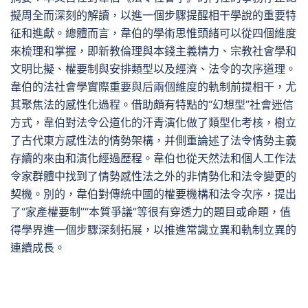
擬周全而深刻的解讀，以進一個步驟提醒相干學說的重要特
征和進獻。總體而言，韋伯的學術思惟頭緒可以從四個維度
來梳理和掌握，即新教倫理與本錢主義精力、宗教社會學和
文明比擬、權要制與安排類型以及經濟、法令的次序道理。
韋伯的法社會學實際重要與后兩個維度的軌制前提相干，尤
其聚焦法的感性化過程。借助頗有特點的“幻想型”社會迷信
方式，韋伯對法令公道化的汗青演化做了類型化考核，樹立
了古代東方感性法的情勢架構，并側重論述了法令情勢主義
存續的來由和演化經過歷程。韋伯也從天然法和個人工作法
令家群體中找到了情勢感性法之外的非情勢化和法令變更的
契機。別的，韋伯對傳統中國的權要機構和法令次序，提出
了“家產權要制”“本質爭議”等很有穿透力的題目或命題，值
得學界進一個步驟深刻拓展，以推進常識立異和軌制立異的
連續成長。