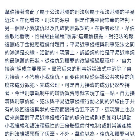
韋伯接著會商了屬于公法范疇的刑法與屬于私法范疇的平易
近法。在他看來，刑法的源泉一個是作為巫術崇奉的神判，
另一個是小我復仇以及氏族間贖罪契約。在后者那里，韋伯
靈敏地發明，恰是經由過程“贖罪”這連續接點，對犯法的報
復釀成了金錢賠還償付題目；平易近事侵權與刑事犯法之間
的鴻溝是交織、活動的。現實上，訴訟契約恰是平易近事契
約最陳舊的形狀。從復仇到贖罪的改變經過歷程中，“自力
接濟”組成主要原因。盡管后來的刑事訴訟法式中消除了自
力接濟，不答應小我復仇，而要由國度從保護公共次序的角
度來處分罪犯、完成公理，可是自力接濟的成分仍然堅持
著，今世刑事軌制中的辯訴買賣等就表現了這一點。自力接
濟與刑事訴訟、犯法與平易近事侵權行動之間的界線由于共
有的恢回復復興狀的任務而變得含混不清了，這現實上也為
后來美國對平易近事侵權行動的處分性規則(例如可以調動
小我維權和護法積極性的三倍賠還償付軌制)或對常識產權
的刑法維護預留了伏筆。不外，韋伯以為，復仇和贖罪可以