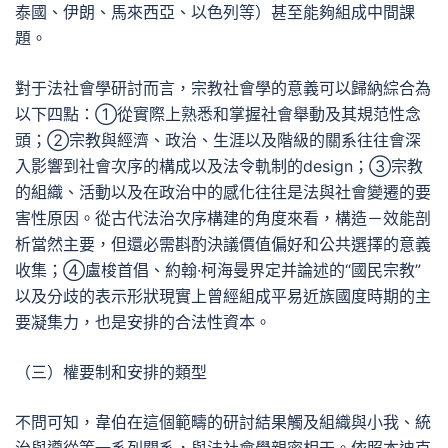
泰國、伊朗、馬來西亞、以色列等）甚至能夠組成中間課
題。
對于法社會學研討而言，宗教社會學的意義可以歸納綜合為
以下四點：①從實際上熟悉和掌握社會舉動及其規范性念
頭；②宗教與經濟、政治、生涯以及階級的關系往往會深
入影響到社會次序的構成以及法令軌制的design；③宗教
的組織、活動以及在政治中的感化往往是法與社會變遷的要
害性原因。從古代法治次序構建的角度來看，構造－效能剖
析當然主要，但還必需斟酌決議價值偏好和公共選擇的意義
收集；④盧梭首倡、約翰·柯海曼界定并論述的“國民宗教”
以及分歧的表示形狀現實上曾經組成平易近族國度時期的主
要凝集力，也是安排的合法性資本。
（三）權要制和安排的類型
不問可知，韋伯在這個範疇的研討結果觸及組織與小我、統