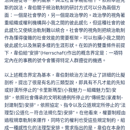
治與遵從等一系列關系，與法社會學親密相干。依照本迪克
斯的說法，韋伯關于統治軌制的研討方式可以分為兩個方
面：一個是社會學的，另一個是政治學的。政治學的視角著
重組織或權利機構與小我之間的彼此感化，但這種社會的彼
此感化又使統治軌制難以統合。社會學的視角則把統治軌制
作為懂得復雜的社會效能的需要框架，可以包攝小我之間的
彼此感化以及無窮多樣的生涯形狀。在如許的雙重條件前提
下，韋伯給“安排”(Herrschaft)作出的概念界定是：一項特
定內在的事務的號令會獲得特定人群遵從的機遇。
以上述概念界定為基本，韋伯對統治方法停止了詳細的比擬
剖析，提出了很是有名的三類型說，即具有不凡才能的先知
或好漢所停止的“卡里斯瑪型(小我魅力－組織魅力型)安
排”，依照社會傳承的文明和通例所停止的“傳統型(家產制-
封建制型)安排”，依照協定、指令以及公道規定所停止的“法
理型(公道化－符合法規化型)安排”。在他看來，權要制經由
過程規章軌制來運作，同時它的權利也受這些規定制約，組
成一種感性化的法理型安排。需求指出的是，韋伯在本身的