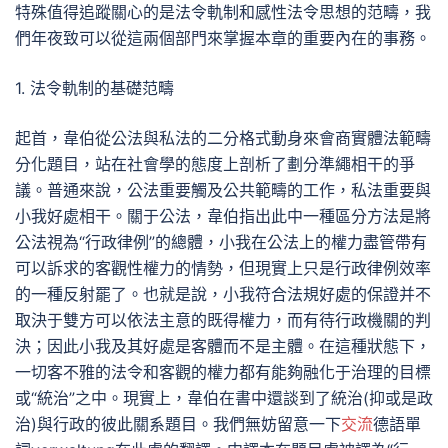
特殊值得追蹤關心的是法令軌制和感性法令思想的范疇，我
們年夜致可以從這兩個部門來掌握本章的重要內在的事務。
1. 法令軌制的基礎范疇
起首，韋伯從公法與私法的二分格式動身來會商實體法範疇
分化題目，站在社會學的態度上剖析了劃分準繩相干的爭
議。普通來說，公法重要觸及公共範疇的工作，私法重要與
小我好處相干。關于公法，韋伯指出此中一種區分方法是將
公法視為“行政律例”的總體，小我在公法上的權力盡管帶有
可以訴求的客觀性權力的情勢，但現實上只是行政律例效率
的一種反射罷了。也就是說，小我符合法規好處的保證并不
取決于雙方可以依法主意的既得權力，而有待行政機關的判
決；因此小我及其好處是客體而不是主體。在這種狀態下，
一切客不雅的法令和客觀的權力都有能夠融化于治理的目標
或“統治”之中。現實上，韋伯在書中還談到了統治(抑或是政
治)與行政的彼此關系題目。我們無妨留意一下
交流
德語單