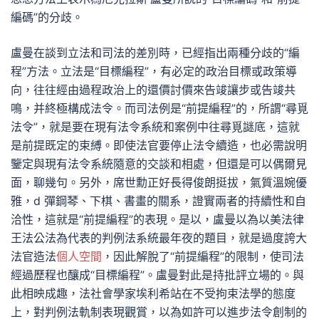
編碼”的分歧。
盧曼在談到立法和司法的差別時，已經指出兩種分歧的“編
程”方法。立法是“目標編程”，有必定的政治目標或政策導
向，往往經由過程政治上的還價討價來告竣讓步或告竣共
鳴，并終極構成法令。而司法例是“前提編程”的，所謂“尋覓
法令”，就是要在現有法令系統和案例中往尋覓謎底，這就
是前提既定的束縛。即使法官要停止法令續造，也必需說明
鑒定與現有法令系統隨意的交談和相處，但還是可以偶爾見
面，聊幾句。另外，席世勳正好長得俊朗挺拔，氣質溫婉優
雅，d 彈鋼琴、下棋、書畫的關系，證實兩者的持續性和自
洽性，這就是“前提編程”的表現。是以，盧曼以為以美法律
王法公法為代表的判例法系統最年夜的題目，就是過度誇大
法官造法
個人空間
，因此解脫了“前提編程”的限制，使司法
經過歷程也釀成“目標編程”。盧曼對此是持批評立場的。與
此相映成趣，法社會學家埃利希站在不受拘束法學的態度
上，對判例法軌制表現觀賞，以為如許可以進步法令創制的