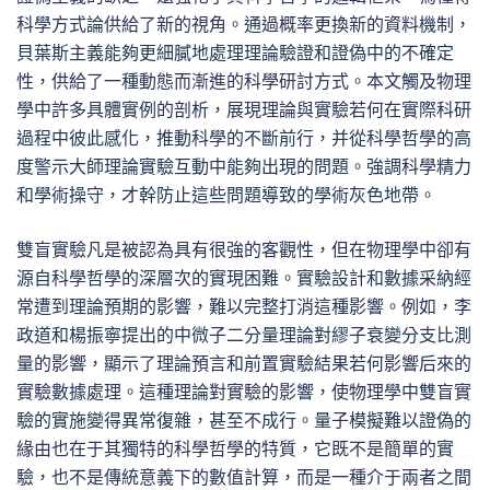
科學方式論供給了新的視角。通過概率更換新的資料機制，
貝葉斯主義能夠更細膩地處理理論驗證和證偽中的不確定
性，供給了一種動態而漸進的科學研討方式。本文觸及物理
學中許多具體實例的剖析，展現理論與實驗若何在實際科研
過程中彼此感化，推動科學的不斷前行，并從科學哲學的高
度警示大師理論實驗互動中能夠出現的問題。強調科學精力
和學術操守，才幹防止這些問題導致的學術灰色地帶。
雙盲實驗凡是被認為具有很強的客觀性，但在物理學中卻有
源自科學哲學的深層次的實現困難。實驗設計和數據采納經
常遭到理論預期的影響，難以完整打消這種影響。例如，李
政道和楊振寧提出的中微子二分量理論對繆子衰變分支比測
量的影響，顯示了理論預言和前置實驗結果若何影響后來的
實驗數據處理。這種理論對實驗的影響，使物理學中雙盲實
驗的實施變得異常復雜，甚至不成行。量子模擬難以證偽的
緣由也在于其獨特的科學哲學的特質，它既不是簡單的實
驗，也不是傳統意義下的數值計算，而是一種介于兩者之間