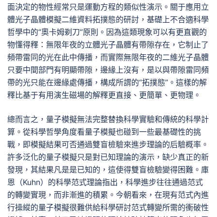
面決定的物性經常只是運動方程的類似性演示。關于應用立
體光子晶體模擬二維資料拓撲態的研討，基礎上不合適科學
哲學中的“奧卡姆剃刀”原則。因為這類現象可以有更直觀的
物懂得釋：無限年夜的立體光子晶體有帶隙存在，它制止了
頻帶雷同的光在此中傳播，而實際無限年夜的二維光子晶體
只要中間部門有明顯帶隙，邊緣上沒有，是以與帶隙雷同頻
帶的光只能在邊緣處傳播，構成所謂的“拓撲態”。這樣的解
釋比基于有用演生磁場的解釋更直接、更簡單、更物理。
總而言之，量子模擬無法完整替換科學實驗和傳統的科學計
算。從科學哲學角度看量子模擬也碰到一些最基礎性的挑
戰，即模擬結果可否通過雙盲檢驗來進步理論的后驗概率。
許多泛化的量子模擬只是對已知理論的演示，缺少真正的新
發現，其結果凡是是已知的，這使得雙盲檢驗變得困難。庫
恩（Kuhn）的科學范式理論指出，科學進步往往通過范式
的轉變實現，而非漸進的積累。今朝看來，在現有范式內進
行操縱的量子模擬很難供給科學研討范式轉變所需的衝破性