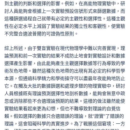
到主觀的判斷和選擇的影響。例如，在高能物理實驗中，研
討人員能夠會根據上一次實驗預設信號形式來篩選數據，而
這種篩選過程自己就帶有必定的主觀性和選擇性。這種主觀
性在必定水平上減弱了實驗結果的獨立性和客觀性，使實驗
不完整合適波普爾的可證偽性原則。
綜上所述，由于雙盲實驗在現代物理學中難以完善實現，理
論預測和前一次實驗的結果不成防止地會對實驗設計和數據
選擇產生影響，由此能夠產生主觀選擇數據等行為導致的學
術灰色地帶。雖然這種灰色地帶的出現有其必定的科學哲學
本源，但通過科學精力和學術操守可以盡最年夜能夠地防止
它。在觸及大批的數據篩選和處理步驟的物理實驗中，研討
人員根據既有理論預測選擇性地剖析數據，能夠會無意中疏
忽或消除那些不合適理論預期的結果。這樣的做法雖然能使
實驗結果看起來更為幻想，但也不難導致對理論的自覺信
賴。假如選擇的數據只合適錯誤的理論，就“證實”了錯誤的
理論，這會阻礙科學的真實進步。為了戰勝這個窘境：一方