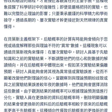
修改和驗證的過程，才是接近客觀實在的主要手腕。這種現
象提醒了科學研討中的復雜性；即便是嚴格把持的實驗，也
難以完整防止理論的影響；只要秉承嚴謹的科學精力和學術
操守，通過長期的、屢次實驗才幹更接近對天然規律的真實
懂得。
在貝葉斯主義框架下，后驗概率的計算有時能夠會傾向于忽
視或過度解釋那些與理論不符的“異常”數據。這種現象可以
通過貝葉斯視角來懂得：在屢次實驗中，研討人員基于先驗
知識和之前的實驗結果，不斷調整他們的信心和對數據的解
讀傾向，并在后驗概率中體現出來。假如某次實驗結果偏離
預期，研討人員能夠會將其視為異常值或實驗誤差，從而不
顯著改變他們對理論的信心。當觀察到與理論預期紛歧致或
與之前實驗結果誤差較年夜的數據時，他們能夠會選擇消除
這些數據。由于觀測結果的總概率可以根據理論預測值進行
分化，實驗人員在更換新的資料后驗概率時，刪除明顯偏離
的結果會使更換新的資料后的后驗概率相較于原來的后驗概
率更高于先驗概率。這種傾向性導致后驗概率的更換新的資