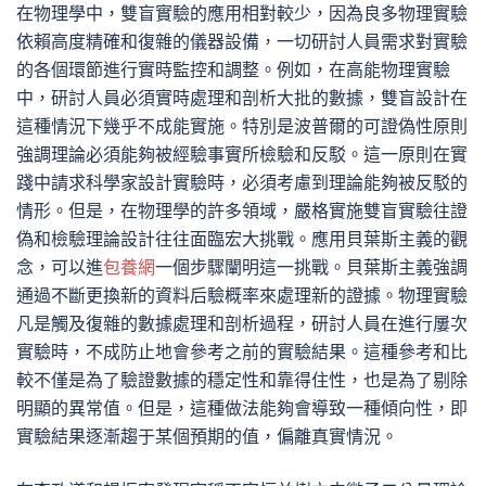
在物理學中，雙盲實驗的應用相對較少，因為良多物理實驗
依賴高度精確和復雜的儀器設備，一切研討人員需求對實驗
的各個環節進行實時監控和調整。例如，在高能物理實驗
中，研討人員必須實時處理和剖析大批的數據，雙盲設計在
這種情況下幾乎不成能實施。特別是波普爾的可證偽性原則
強調理論必須能夠被經驗事實所檢驗和反駁。這一原則在實
踐中請求科學家設計實驗時，必須考慮到理論能夠被反駁的
情形。但是，在物理學的許多領域，嚴格實施雙盲實驗往證
偽和檢驗理論設計往往面臨宏大挑戰。應用貝葉斯主義的觀
念，可以進
包養網
一個步驟闡明這一挑戰。貝葉斯主義強調
通過不斷更換新的資料后驗概率來處理新的證據。物理實驗
凡是觸及復雜的數據處理和剖析過程，研討人員在進行屢次
實驗時，不成防止地會參考之前的實驗結果。這種參考和比
較不僅是為了驗證數據的穩定性和靠得住性，也是為了剔除
明顯的異常值。但是，這種做法能夠會導致一種傾向性，即
實驗結果逐漸趨于某個預期的值，偏離真實情況。