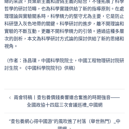
總的來說，貝葉斯主義和證偽主義的結合，不僅拓展了科學
哲學的研討范疇，也為科學實踐供給了新的指導原則。在處
理理論與實驗關系時，科學精力的堅守尤為主要，它是防止
科研墮入灰色地帶的關鍵。科學研討的進步，離不開理論和
實驗的不斷互動，更離不開科學精力的引領。通過這種多層
次的剖析，本文為科學研討方式論的探討供給了新的思緒和
視角。
（作者：孫昌璞，中國科學院院士，中國工程物理研討院研
討生院。《中國科學院院刊》供稿）
文
兩會特稿丨查包養價錢奏響連合奮進的時期強音——
章
全國政協十四屆三次會議巡禮_中國網
導
覽
“查包養網心得中國游”的風吹進了村落（舉世熱門）_中
國網