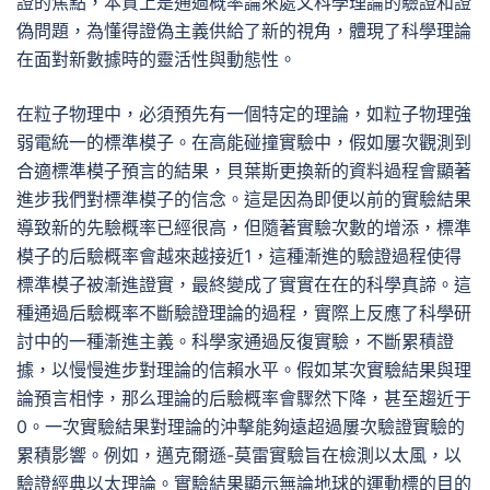
證的焦點，本質上是通過概率論來處文科學理論的驗證和證
偽問題，為懂得證偽主義供給了新的視角，體現了科學理論
在面對新數據時的靈活性與動態性。
在粒子物理中，必須預先有一個特定的理論，如粒子物理強
弱電統一的標準模子。在高能碰撞實驗中，假如屢次觀測到
合適標準模子預言的結果，貝葉斯更換新的資料過程會顯著
進步我們對標準模子的信念。這是因為即便以前的實驗結果
導致新的先驗概率已經很高，但隨著實驗次數的增添，標準
模子的后驗概率會越來越接近1，這種漸進的驗證過程使得
標準模子被漸進證實，最終變成了實實在在的科學真諦。這
種通過后驗概率不斷驗證理論的過程，實際上反應了科學研
討中的一種漸進主義。科學家通過反復實驗，不斷累積證
據，以慢慢進步對理論的信賴水平。假如某次實驗結果與理
論預言相悖，那么理論的后驗概率會驟然下降，甚至趨近于
0。一次實驗結果對理論的沖擊能夠遠超過屢次驗證實驗的
累積影響。例如，邁克爾遜-莫雷實驗旨在檢測以太風，以
驗證經典以太理論。實驗結果顯示無論地球的運動標的目的