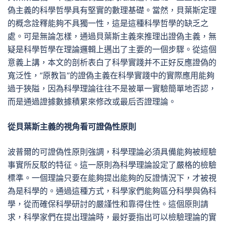
偽主義的科學哲學具有堅實的數理基礎。當然，貝葉斯定理
的概念詮釋能夠不具獨一性，這是這種科學哲學的缺乏之
處。可是無論怎樣，通過貝葉斯主義來推理出證偽主義，無
疑是科學哲學在理論邏輯上邁出了主要的一個步驟。從這個
意義上講，本文的剖析表白了科學實踐并不正好反應證偽的
寬泛性，“原教旨”的證偽主義在科學實踐中的實際應用能夠
過于狹隘，因為科學理論往往不是被單一實驗簡單地否認，
而是通過證據數據積累來修改或最后否證理論。
從貝葉斯主義的視角看可證偽性原則
波普爾的可證偽性原則強調，科學理論必須具備能夠被經驗
事實所反駁的特征。這一原則為科學理論設定了嚴格的檢驗
標準。一個理論只要在能夠提出能夠的反證情況下，才被視
為是科學的。通過這種方式，科學家們能夠區分科學與偽科
學，從而確保科學研討的嚴謹性和靠得住性。這個原則請
求，科學家們在提出理論時，最好要指出可以檢驗理論的實