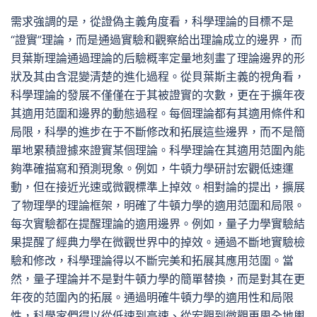
需求強調的是，從證偽主義角度看，科學理論的目標不是
“證實”理論，而是通過實驗和觀察給出理論成立的邊界，而
貝葉斯理論通過理論的后驗概率定量地刻畫了理論邊界的形
狀及其由含混變清楚的進化過程。從貝葉斯主義的視角看，
科學理論的發展不僅僅在于其被證實的次數，更在于擴年夜
其適用范圍和邊界的動態過程。每個理論都有其適用條件和
局限，科學的進步在于不斷修改和拓展這些邊界，而不是簡
單地累積證據來證實某個理論。科學理論在其適用范圍內能
夠準確描寫和預測現象。例如，牛頓力學研討宏觀低速運
動，但在接近光速或微觀標準上掉效。相對論的提出，擴展
了物理學的理論框架，明確了牛頓力學的適用范圍和局限。
每次實驗都在提醒理論的適用邊界。例如，量子力學實驗結
果提醒了經典力學在微觀世界中的掉效。通過不斷地實驗檢
驗和修改，科學理論得以不斷完美和拓展其應用范圍。當
然，量子理論并不是對牛頓力學的簡單替換，而是對其在更
年夜的范圍內的拓展。通過明確牛頓力學的適用性和局限
性，科學家們得以從低速到高速、從宏觀到微觀更周全地輿