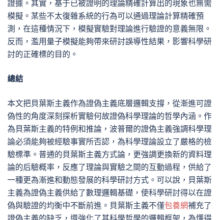
證據。其實，基于已被證明的理論精確計算出的現象也無需
模擬。某些不太復雜系統的行為可以通過理論計算精確預
測，在這種情況下，模擬實驗對理論進行驗證的意義無限。
反而，濫用量子模擬能夠帶來研討誤導性結果，影響科學研
討的正確標的目的。
總結
本文把貝葉斯主義作為證偽主義底層邏輯支撐，從漸進可證
偽性的角度深刻探析實驗何故證偽科學理論的哲學內涵。作
為貝葉斯主義的特例和推論，波普爾的證偽主義強調科學理
論必須能夠被經驗事實所否認，為科學理論設立了嚴格的檢
驗標準。普通的貝葉斯主義方式論，更強調更換新的資料理
論的后驗概率，反應了理論與實驗之間的互動過程，供給了
一種更為漸進和動態發展的科學研討方式。可以說，貝葉斯
主義為證偽主義供給了數理邏輯基礎，使科學研討得以在證
偽與驗證的均衡中不斷前進。貝葉斯主義不僅
包養網
補充了
證偽主義的缺乏，還強化了其科學哲學的邏輯框架，為懂得