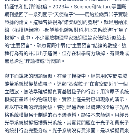
持謹慎和批評的態度。2023年，Science和Nature等國際
期刊撤回了一系列關于“天使粒子”——馬約拉納費米子實驗
證據的論文。這種曾被視為“諾獎級別的發現”，就是用納米
線（拓撲絕緣體）-超導雜化體系對科塔耶夫系統進行“量子
模擬”。此中，不少實驗物理學家逢迎理論家低能近似給出
的“主要預言”，疏忽實際中弱化“主要預言”結論的數據。這
種行為有的并非出于造假，但存在科學精力缺掉、有興趣或
無意逢迎“理論權威”等問題。
與下面說起的問題類似，在量子模擬中，經常用K空間窄域
能帶系統模擬基礎粒子，這類“基礎粒子”在實空間近乎一個
立體波，無法準確模擬真實基礎粒子的行為；用冷原子系統
模擬石墨烯中的物理現象，實際上僅是對已知現象的演示，
難以帶來新的理論衝破，特別是通過難以構建的冷原子光晶
格系統模擬易于制備的石墨烯資料，顯得本末顛倒。用經典
光學系統模擬拓撲費米系統，其實質問題在于光子和費米子
的統計行為完整分歧。光子系統沒有費米面，是以模擬費米