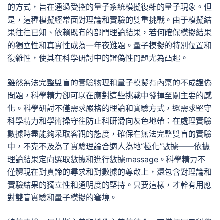
的方式，旨在通過受控的量子系統模擬復雜的量子現象。但
是，這種模擬經常面對理論和實驗的雙重挑戰。由于模擬結
果往往已知、依賴既有的部門理論結果，若何確保模擬結果
的獨立性和真實性成為一年夜難題。量子模擬的特別位置和
復雜性，使其在科學研討中的證偽性問題尤為凸起。
雖然無法完整雙盲的實驗物理和量子模擬有內稟的不成證偽
問題，科學精力卻可以在應對這些挑戰中發揮至關主要的感
化。科學研討不僅需求嚴格的理論和實驗方式，還需求堅守
科學精力和學術操守往防止科研滑向灰色地帶：在處理實驗
數據時盡能夠采取客觀的態度，確保在無法完整雙盲的實驗
中，不克不及為了實驗理論合適人為地“極化”數據——依據
理論結果定向選取數據和進行數據massage。科學精力不
僅體現在對真諦的尋求和對數據的尊敬上，還包含對理論和
實驗結果的獨立性和通明度的堅持。只要這樣，才幹有用應
對雙盲實驗和量子模擬的窘境。