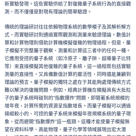
新實驗發現。這些實驗供給了對復雜量子系統行為的直接觀
測，而不僅僅是對現有理論的簡單驗證。
傳統的理論研討往往依賴物理系統的數學模子及其解析解方
式，而實驗研討則通過實際觀測和測量來驗證理論。數值計
算和計算物理則借助計算機模擬復雜的物理過程。但是，量
子模擬不完整屬于觀察、測量和計算這三者中的任何一種。
它應用受控的量子系統（如冷原子、離子阱、超導量子比特
等）來直接模擬其他復雜的量子系統，這一過程既包括實驗
測量的直接性，又具備數值計算的靈活性，同時還能兼顧到
理論的預言。量子模擬的獨特之處在于其能夠處理傳統方式
難以解決的復雜問題。例如，經典計算機在模擬具有大批粒
子的量子系統時碰到的“指數爆炸”問題，即隨著系統規模的
增年夜，計算所需的資源呈指數增長。而量子模擬可以通過
操縱較小的、可控的量子系統來模擬年夜規模系統的量子現
象，從而避開“指數爆炸”這一瓶頸。這種才能使量子模擬無
望在資料科學、高能物理、量子化學等領域展現出宏大潛