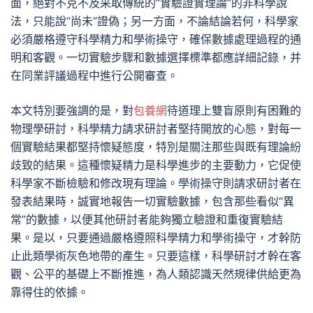
面，絕對不克不及采取傳統的“實驗證實理論”的非科學說
法，只能說“尚未”證偽；另一方面，不論結論若何，科學家
必須嚴格遵守科學精力和學術操守，確保數據處理過程的通
明和客觀。一切實驗步驟和數據選擇標準都應詳細記錄，并
在同業評議過程中進行公開審查。
本文特別要強調的是，對
包養網
待道理上雙盲原則有困難的
物理學研討，科學精力請求研討者堅持開放的心態，對每一
個實驗結果都堅持懷疑態度，特別是關注那些與既有理論紛
歧致的結果。這種懷疑精力是科學進步的主要動力，它促使
科學家不斷檢驗和修改現有理論。學術操守則請求研討者在
發表結果時，誠實地報告一切實驗數據，包含那些看似“異
常”的數據，以便其他研討者能夠獨立驗證和重復實驗結
果。是以，只要通過嚴格遵照科學精力和學術操守，才幹防
止此類學術灰色地帶的產生。只要這樣，科學研討才幹在客
觀、公平的基礎上不斷推進，為人類認識天然規律供給更為
靠得住的依據。