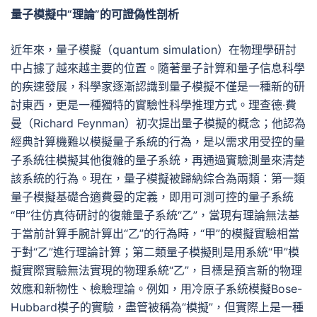
量子模擬中“理論”的可證偽性剖析
近年來，量子模擬（quantum simulation）在物理學研討
中占據了越來越主要的位置。隨著量子計算和量子信息科學
的疾速發展，科學家逐漸認識到量子模擬不僅是一種新的研
討東西，更是一種獨特的實驗性科學推理方式。理查德·費
曼（Richard Feynman）初次提出量子模擬的概念；他認為
經典計算機難以模擬量子系統的行為，是以需求用受控的量
子系統往模擬其他復雜的量子系統，再通過實驗測量來清楚
該系統的行為。現在，量子模擬被歸納綜合為兩類：第一類
量子模擬基礎合適費曼的定義，即用可測可控的量子系統
“甲”往仿真待研討的復雜量子系統“乙”，當現有理論無法基
于當前計算手腕計算出“乙”的行為時，“甲”的模擬實驗相當
于對“乙”進行理論計算；第二類量子模擬則是用系統“甲”模
擬實際實驗無法實現的物理系統“乙”，目標是預言新的物理
效應和新物性、檢驗理論。例如，用冷原子系統模擬Bose-
Hubbard模子的實驗，盡管被稱為“模擬”，但實際上是一種