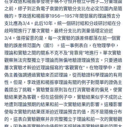
在李政道和楊振寧發現宇稱不守恒并樹立中微子二分量理論
之前，繆子到正負電子衰變的實驗分支比在必定范圍內是隨
機的。李政道和楊振寧1956—1957年間發展的理論預言分
支比應為3/4。此后10年，統一個研討組和分歧研討組在分
歧時間進行了屢次實驗，最終分支比的測量值穩定迫近
3/4。值得留意的是，每一次實驗的誤差條都落在前一個實
驗的誤差條范圍內（圖1）。這一事例表白，在物理學中，
理論和實驗之間的關系不克不及“背靠背”地進行。單次實驗
觀察無法完整獨立于理論而無偏地驗證理論預言，只要通過
屢次實驗才幹迫近理論描寫的“客觀實在”。在物理學中，證
偽主義強調通過實驗來否認理論，從而驗證科學理論的有用
性。但是，李政道和楊振寧理論有關的例子對簡單的證偽主
義提出了挑戰。實驗雙盲原則旨在打消實驗者的偏見，使實
驗結果更為客觀。但在這個例子中，實驗結果似乎不成防止
地遭到理論預期的結果和前一次實驗結果的影響。這種影響
使每次實驗的結果逐漸迫近理論預言的值，而不是隨機分布
的，這表白實驗觀察并非完整獨立于理論和前一次的實驗觀
察，因為後面實驗的中值假如不超越後面實驗結果的范圍太