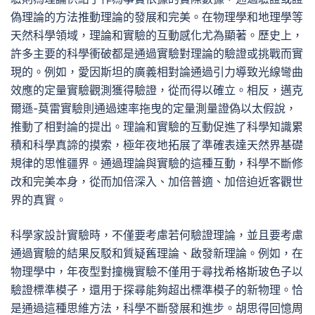
偽理論的方法推動理論的發展和完美。在物理學和地理學等
天然科學領域，理論和實驗的互動感化尤為顯著。歷史上，
許多主要的科學衝破都是通過實驗對理論的驗證或挑戰而實
現的。例如，愛因斯坦的廣義相對論通過引力導致光線彎曲
效應的定量實驗觀測獲得驗證，從而得以確立。相反，邁克
爾遜-莫雷實驗則通過速率拖曳的定量測量證偽以太假說，
推動了相對論的提出。理論和實驗的互動促進了科學知識累
積和科學真諦的摸索，極年夜地拓展了準確表達天然界基礎
規律的思惟疆界。通過理論與實驗的這種互動，科學不斷修
改和完美本身，從而加倍深入、加倍普適、加倍迫近客觀世
界的真實。
科學家設計實驗時，不僅要考慮若何驗證理論，並且要考慮
通過實驗的結果反駁和質疑舊理論、啟發新理論。例如，在
物理學中，年夜型對撞機實驗不僅用于尋找希格斯玻色子以
驗證標準模子，還用于探尋能夠超出標準模子的新物理。恰
是通過這種思維方法，科學不斷發展和進步。胡思得回憶周