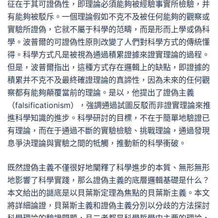
征在于其可證偽性，即理論必須能夠被經驗事實所檢驗，并
有能夠被駁斥。一個理論假如不克不及被任何能夠的觀察或
實驗所證偽，它就不屬于科學的范疇，而是形而上學或偽科
學。波普爾的可證偽性原則改變了人們對科學方式的傳統懂
得。科學方式凡是被視為通過積累證據來證實理論的過程。
但是，波普爾指出，這種方式存在邏輯上的缺點，即證據的
積累并不克不及最終確證理論的真諦性，因為未來的任何觀
察都有能夠顛覆當前的理論。是以，他提出了證偽主義
（falsificationism），強調通過試圖反駁而非證實理論來推
進科學知識的進步。科學研討的目標，不在于簡單地驗證已
有理論，而在于通過不斷的實驗檢驗、挑戰理論，通過發現
息爭決理論與實驗之間的牴觸，推動新的科學衝破。
既然證偽主義不僅很好地闡釋了科學進步的本質、無形無形
地影響了科學實踐，那么證偽主義的底層邏輯基礎是什么？
本文給出的謎底是以貝葉斯定理為焦點的貝葉斯主義。本文
將詳細論證，貝葉斯主義和證偽主義分別以分歧的方法探討