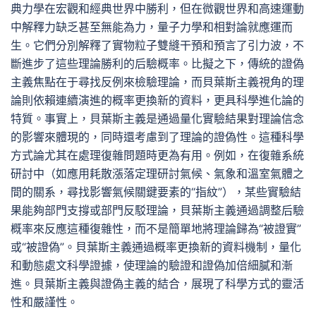
典力學在宏觀和經典世界中勝利，但在微觀世界和高速運動
中解釋力缺乏甚至無能為力，量子力學和相對論就應運而
生。它們分別解釋了實物粒子雙縫干預和預言了引力波，不
斷進步了這些理論勝利的后驗概率。比擬之下，傳統的證偽
主義焦點在于尋找反例來檢驗理論，而貝葉斯主義視角的理
論則依賴連續演進的概率更換新的資料，更具科學進化論的
特質。事實上，貝葉斯主義是通過量化實驗結果對理論信念
的影響來體現的，同時還考慮到了理論的證偽性。這種科學
方式論尤其在處理復雜問題時更為有用。例如，在復雜系統
研討中（如應用耗散漲落定理研討氣候、氣象和溫室氣體之
間的關系，尋找影響氣候關鍵要素的“指紋”），某些實驗結
果能夠部門支撐或部門反駁理論，貝葉斯主義通過調整后驗
概率來反應這種復雜性，而不是簡單地將理論歸為“被證實”
或“被證偽”。貝葉斯主義通過概率更換新的資料機制，量化
和動態處文科學證據，使理論的驗證和證偽加倍細膩和漸
進。貝葉斯主義與證偽主義的結合，展現了科學方式的靈活
性和嚴謹性。