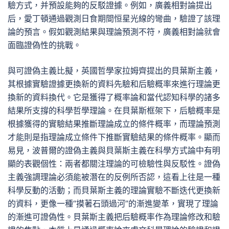
驗方式，并預設能夠的反駁證據。例如，廣義相對論提出
后，愛丁頓通過觀測日食期間恒星光線的彎曲，驗證了該理
論的預言。假如觀測結果與理論預測不符，廣義相對論就會
面臨證偽性的挑戰。
與可證偽主義比擬，英國哲學家拉姆齊提出的貝葉斯主義，
其根據實驗證據更換新的資料先驗和后驗概率來進行理論更
換新的資料換代。它是獲得了概率論和當代認知科學的諸多
結果所支撐的科學哲學理論。在貝葉斯框架下，后驗概率是
根據獲得的實驗結果推斷理論成立的條件概率，而理論預測
才能則是指理論成立條件下推斷實驗結果的條件概率。顯而
易見，波普爾的證偽主義與貝葉斯主義在科學方式論中有明
顯的表觀個性：兩者都關注理論的可檢驗性與反駁性。證偽
主義強調理論必須能被潛在的反例所否認，這看上往是一種
科學反動的活動；而貝葉斯主義的理論實驗不斷迭代更換新
的資料，更像一種“摸著石頭過河”的漸進變革，實現了理論
的漸進可證偽性。貝葉斯主義把后驗概率作為理論修改和驗