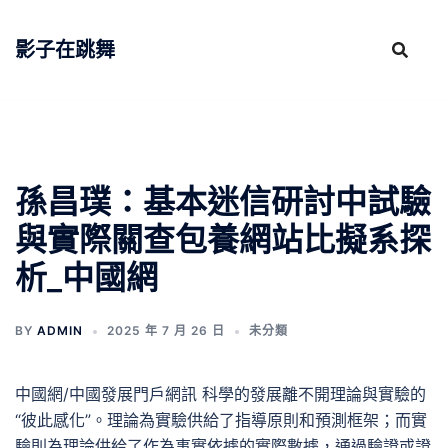
跳
至
影子在跳舞
主
要
內
容
孫昌璞：基本迷信研討中試驗
與實際關查包養網站比擬系探
析_中國網
BY
ADMIN
2025 年 7 月 26 日
未分類
中國網/中國發展門戶網訊 科學的發展離不開理論與實驗的
“彼此感化”。理論為實驗供給了指導原則和預測框架；而實
驗則為理論供給了作為事實依據的實際數據，通過驗證或證