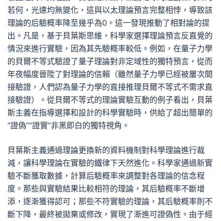
若何，光速均無變化，這與以太理論預言完整相悖，導致該
理論的后驗概率降至幾乎為0。這一發現推動了相對論的提
出。凡是，基于貝葉斯思維，科學家選擇理論預言反直覺的
情況來進行實驗，因為其先驗概率較低。例如，在量子力學
的貝爾不等式驗證了量子理論對非定域性的獨特預言，從而
年夜幅度晉陞了對理論的信賴（雖然量子力學已經被屢次間
接驗證，人們認為量子力學的直接推理貝爾不等式不需求直
接驗證）。從貝爾不等式的理論實驗互動的例子看出，貝葉
斯主義在指導選擇和設計的科學實驗時，供給了超出簡單的
“證偽”“證實”非黑即白的獨特視角。
貝葉斯主義通過理論更換新的資料機制對科學理論進行裁
減，讓科學理論在實驗的鐵律下天然進化。科學家通過新實
驗不斷獲取數據，計算后驗概率來調整對各理論的信念程
度。那些與實驗結果比較相符的理論，其后驗概率不斷增
添，逐漸獲得認可；那些不符實驗的理論，其后驗概率則不
斷下降，最終被拋棄或修改，實現了漸進可證偽性。由于經