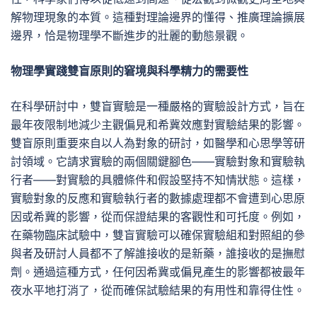
解物理現象的本質。這種對理論邊界的懂得、推廣理論擴展
邊界，恰是物理學不斷進步的壯麗的動態景觀。
物理學實踐雙盲原則的窘境與科學精力的需要性
在科學研討中，雙盲實驗是一種嚴格的實驗設計方式，旨在
最年夜限制地減少主觀偏見和希冀效應對實驗結果的影響。
雙盲原則重要來自以人為對象的研討，如醫學和心思學等研
討領域。它請求實驗的兩個關鍵腳色——實驗對象和實驗執
行者——對實驗的具體條件和假設堅持不知情狀態。這樣，
實驗對象的反應和實驗執行者的數據處理都不會遭到心思原
因或希冀的影響，從而保證結果的客觀性和可托度。例如，
在藥物臨床試驗中，雙盲實驗可以確保實驗組和對照組的參
與者及研討人員都不了解誰接收的是新藥，誰接收的是撫慰
劑。通過這種方式，任何因希冀或偏見產生的影響都被最年
夜水平地打消了，從而確保試驗結果的有用性和靠得住性。