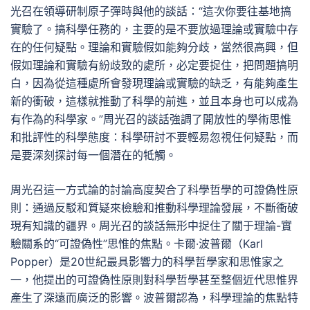
光召在領導研制原子彈時與他的談話：“這次你要往基地搞
實驗了。搞科學任務的，主要的是不要放過理論或實驗中存
在的任何疑點。理論和實驗假如能夠分歧，當然很高興，但
假如理論和實驗有紛歧致的處所，必定要捉住，把問題搞明
白，因為從這種處所會發現理論或實驗的缺乏，有能夠產生
新的衝破，這樣就推動了科學的前進，並且本身也可以成為
有作為的科學家。”周光召的談話強調了開放性的學術思惟
和批評性的科學態度：科學研討不要輕易忽視任何疑點，而
是要深刻探討每一個潛在的牴觸。
周光召這一方式論的討論高度契合了科學哲學的可證偽性原
則：通過反駁和質疑來檢驗和推動科學理論發展，不斷衝破
現有知識的疆界。周光召的談話無形中捉住了關于理論-實
驗關系的“可證偽性”思惟的焦點。卡爾·波普爾（Karl
Popper）是20世紀最具影響力的科學哲學家和思惟家之
一，他提出的可證偽性原則對科學哲學甚至整個近代思惟界
產生了深遠而廣泛的影響。波普爾認為，科學理論的焦點特