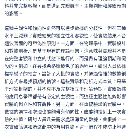
料并非完整客觀，而是遭到先驗概率、主觀判斷和經驗預期
的影響。
這種主觀性和傾向性雖然可以進步數據的分歧性，但在某種
水平上減弱了實驗結果的獨立性和客觀性，使實驗結果不合
適波普爾的可證偽性原則。一方面，在物理學中，實驗設計
和數據剖析凡是基于現有的理論框架。這意味著實驗并不是
在完整客觀和中立的狀態下進行的，而是帶有理論預期和假
設的。例如，在尋找希格斯玻色子的過程中，研討人員依據
標準模子的預言，設計了大批的實驗，并通過復雜的數據剖
析方式來尋找預期的信號。這些實驗和剖析方式本質上是基
于理論框架的，并不克不及完整獨立于理論預期，實驗數據
的應用息爭釋都帶有必定的主觀性，而這種主觀性能夠影響
實驗的獨立性和客觀性。另一方面，在重復驗證的實驗中，
數據的選擇和處理也能夠帶有傾向性，盡能夠接近上一次實
驗的中值。研討人員凡是需求處理海量的數據，會根據上一
次實驗篩選和過濾此中的有用數據。這一過程不成防止地遭