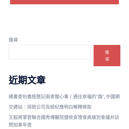
搜尋
搜
尋
近期文章
總書查包養經歷記兩會關心事丨通往幸福的“路”_中國網
交通站：保險公司及經紀應明白解釋條款
王毅將掌管聯合國秀傳醫院健檢安理會高級別會議并訪
問加拿年夜