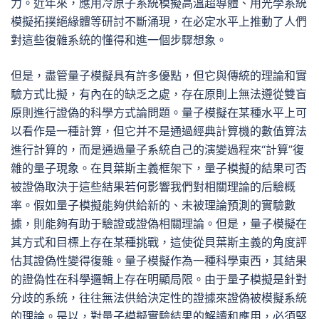
力。近年來，應用冷原子系統模擬高溫超導體、用光學系統
模擬拓撲絕緣體等研討不斷涌現，在必定水平上推動了人們
對這些復雜系統的懂得和進一個步驟想象。
但是，盡管量子模擬具有許多優點，但它與傳統的理論和實
驗方式比擬，有內在的缺乏之處，存在原則上無法遵從雙盲
原則進行證偽的科學方式論問題。量子模擬在某種水平上可
以看作是一種計算，但它并不是通過經典計算機的數值算法
進行計算的，而是通過量子系統自己的演變過程來“計算”復
雜的量子現象。在貝葉斯主義框架下，量子模擬的結果可否
被證偽取決于這些結果若何影響我們對相關理論的后驗概
率。假如量子模擬能夠供給新的、未被理論預測的實驗數
據，則能夠有助于驗證或證偽相關理論。但是，量子模擬在
其方式和目標上存在某種挑戰，這使從貝葉斯主義的角度評
估其證偽性變得復雜。量子模擬作為一種科學東西，其結果
的證偽性在科學邏輯上存在明顯局限。由于量子模擬是針對
分歧的系統，往往無法供給決定性的證據來證偽被模擬系統
的理論。是以，對量子模擬實驗結果的解讀和應用，必須堅