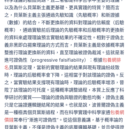
科學理論的驗證問題，且二者都是科學哲學中主要的理論，
以及為什么貝葉斯主義更基礎、更具實踐的特質？簡而言
之，貝葉斯主義主張通過先驗知識（先驗概率）和新證據
（數據）的結合，不斷更換新的資料對理論的信賴度（后驗
概率），通過實驗前后理論的先驗概率和后驗概率的更換新
的資料來處理理論預言實驗結果的不確定性。相對于證偽主
義非黑即白揚棄理論的方式而言，貝葉斯主義是依據概率調
整進行理論更換新的資料，直至理論被證偽裁減。這就是漸
進可證偽性（progressive falsifiability）：根據
包養網排
名
貝葉斯定理，當新的實驗理論的結果與現有理論紛歧致
時，理論的后驗概率會下降，這相當于對該理論的證偽。反
之，當實驗結果支撐現有理論時，理論的后驗概率增添，晉
陞了該理論的可托度。這種概率調整過程，本質上反應了科
學研討的實質——理論的證偽與驗證的動態均衡，證偽主義
只是它論證邏輯鏈結尾的結果。也就是說，波普爾證偽主義
是一種極真個貝葉斯過程，而在科學實踐中科學家通
包養網
價錢
常奉行“漸進可證偽性”。從這個意義講，基于概率論的
貝葉斯主義，不僅是證偽主義的底層邏輯基礎，並且使得證