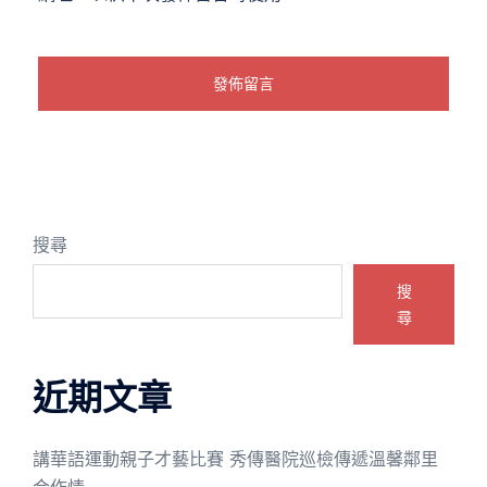
搜尋
搜
尋
近期文章
講華語運動親子才藝比賽 秀傳醫院巡檢傳遞溫馨鄰里
合作情