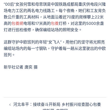
“00后”女孩何雪和母思琪是中国铁路成都局重庆供电段兴隆
场电力工区的两名电力线路工。每个夜晚，她们和工友背负
数公斤重的工具材料，从地面沿着近70度的爬梯攀上22米
高的
包養網
电塔和17米高的
包養
灯桥，对这里的5000余盏
灯进行巡检维修，确保编组站场的照明安全。
这群守护中欧班列的年轻“女飞人”，用他们的坚守将光照亮
编组站场内的每一寸钢轨，守护着每一趟从这里驶出的中欧
班列。
新华社记者 唐奕 摄
文
河北阜平：接续奋斗开新局 乡村振兴绘查甜心包養
章