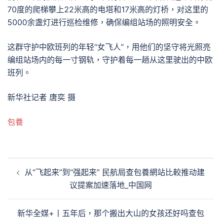
70度的爬梯攀上22米高的电塔和17米高的灯桥，对这里的
5000余盏灯进行巡检维修，确保编组站场的照明安全。
这群守护中欧班列的年轻“女飞人”，用他们的坚守将光照亮
编组站场内的每一寸钢轨，守护着每一趟从这里驶出的中欧
班列。
新华社记者 唐奕 摄
包養
文
从“飞起来”到“强起来” 民航局查包養網站比較推动建
章
议提案加速落地_中国网
導
覽
新华全媒+丨五年后，那个搬出大山的女孩还好吗查包