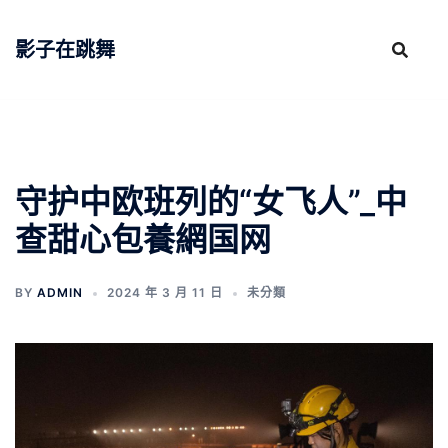
跳
至
影子在跳舞
主
要
內
容
守护中欧班列的“女飞人”_中
查甜心包養網国网
BY
ADMIN
2024 年 3 月 11 日
未分類