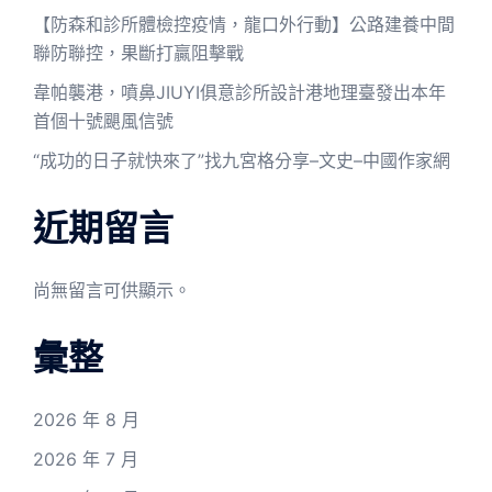
【防森和診所體檢控疫情，龍口外行動】公路建養中間
聯防聯控，果斷打贏阻擊戰
韋帕襲港，噴鼻JIUYI俱意診所設計港地理臺發出本年
首個十號颶風信號
“成功的日子就快來了”找九宮格分享–文史–中國作家網
近期留言
尚無留言可供顯示。
彙整
2026 年 8 月
2026 年 7 月