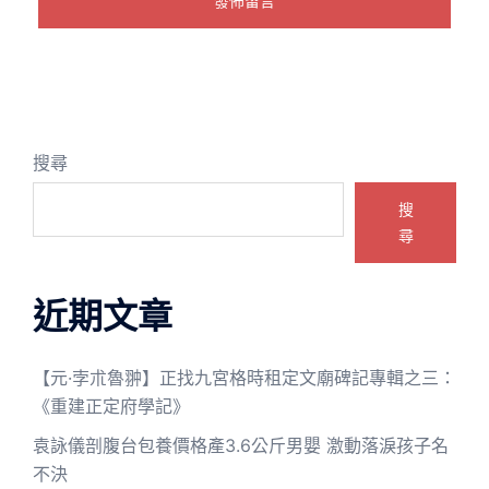
搜尋
搜
尋
近期文章
【元·孛朮魯翀】正找九宮格時租定文廟碑記專輯之三：
《重建正定府學記》
袁詠儀剖腹台包養價格產3.6公斤男嬰 激動落淚孩子名
不決