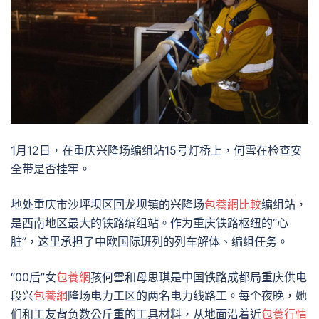
1月12日，在重庆兴隆场编组站15号灯桥上，何雪在检查安
全带是否挂牢。
地处重庆市沙坪坝区回龙坝镇的兴隆场
包養網比較
编组站，
是西南地区最大的铁路编组站。作为重庆铁路枢纽的“心
脏”，这里承担了中欧国际班列的列车解体、编组任务。
“00后”女
包養網
孩何雪和母思琪是中国铁路成都局重庆供电
段兴
包養網
隆场电力工区的两名电力线路工。每个夜晚，她
们和工友背负数公斤重的工具材料，从地面沿着近
包養行情