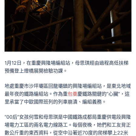
1月12日，在重慶興隆場編組站，母思琪經由過程高低扶梯
預備登上燈橋展開檢驗功課。
地處重慶市沙坪壩區回龍壩鎮的興隆場編組站，是東北地域
最年夜的鐵路編組站。作為重
包養
慶鐵路關鍵的“心臟”，這
里承當了中歐國際班列的列車崩潰、編組義務。
“00后”女孩何雪和母思琪是中國鐵路成都局重慶供電段興隆
場電力工區的兩名電力線路工。每個夜晚，她們和工友背正
數公斤重的東西資料，從空中沿著近70度的爬梯攀上22米