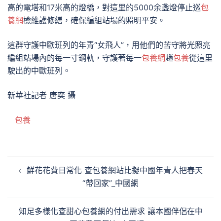
高的電塔和17米高的燈橋，對這里的5000余盞燈停止巡
包
養網
檢維護修繕，確保編組站場的照明平安。
這群守護中歐班列的年青“女飛人”，用他們的苦守將光照亮
編組站場內的每一寸鋼軌，守護著每一
包養網
趟
包養
從這里
駛出的中歐班列。
新華社記者 唐奕 攝
包養
文
鮮花花費日常化 查包養網站比擬中國年青人把春天
章
“帶回家”_中國網
導
覽
知足多樣化查甜心包養網的付出需求 讓本國伴侶在中