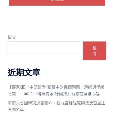
搜尋
搜
尋
近期文章
【鄭家棟】“中國哲學”闡釋中的幾個問題：道統與學統
之間——牟宗三 傳統儒家 德國找九宮格講座唯心論
中南六省國學交通會簡介、找九宮格組織辦法及首屆主
席團名單