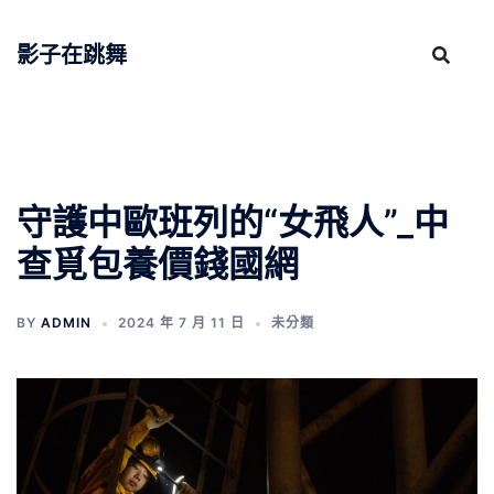
跳
至
影子在跳舞
主
要
內
容
守護中歐班列的“女飛人”_中
查覓包養價錢國網
BY
ADMIN
2024 年 7 月 11 日
未分類