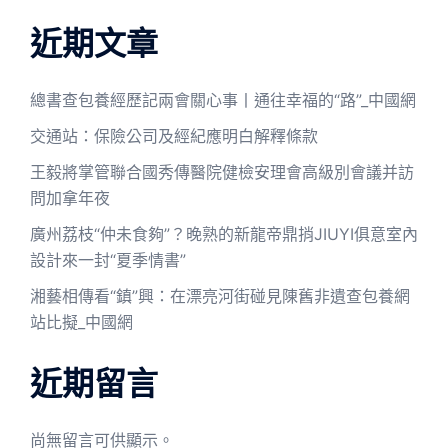
近期文章
總書查包養經歷記兩會關心事丨通往幸福的“路”_中國網
交通站：保險公司及經紀應明白解釋條款
王毅將掌管聯合國秀傳醫院健檢安理會高級別會議并訪
問加拿年夜
廣州荔枝“仲未食夠”？晚熟的新龍帝鼎捎JIUYI俱意室內
設計來一封“夏季情書”
湘藝相傳看“鎮”興：在漂亮河街碰見陳舊非遺查包養網
站比擬_中國網
近期留言
尚無留言可供顯示。