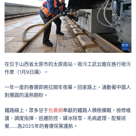
在位于山西省太原市的太原南站，吸污工武云龍在進行吸污
作業（1月9日攝）。
一年一度的春運即將拉開年夜幕。回家路上，涌動著中國人
對團圓的溫熱期盼。
鐵路線上，眾多甘于
包養網
奉獻的鐵路人積極備戰，檢修維
護、調度指揮、巡邏防控、鏟冰除雪、毛病處理、配餐送
餐……為2025年的春運保駕護航。