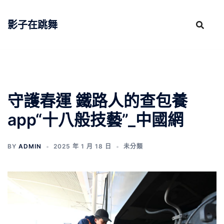
跳
至
影子在跳舞
主
要
內
容
守護春運 鐵路人的查包養
app“十八般技藝”_中國網
BY
ADMIN
2025 年 1 月 18 日
未分類