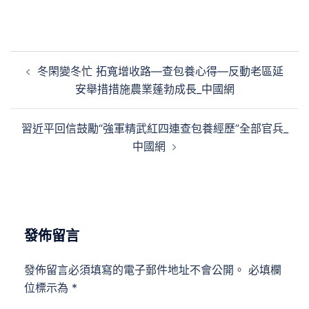
文
冬閑變冬忙 拓寬增收路—查包養心得—反動老區延
章
安舉措措施農業蓬勃成長_中國網
導
覽
習近平回信鼓勵“強軍精武紅四連查包養經歷”全部官兵_
中國網
發佈留言
發佈留言必須填寫的電子郵件地址不會公開。
必填欄
位標示為
*