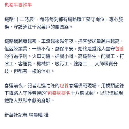
包養平臺推舉
鐵路“十二時辰”，每時每刻都有鐵路職工堅守崗位，專心服
務，守護通往千家萬戶的團圓路。
鐵路網越織越密、車流越來越年夜、搭客發送量越來越高，
但兢兢業業、一絲不茍、嚴保平安，始終是鐵路人堅守
包養
的行為準則。火車司機、送餐小哥、高鐵醫生、配餐工、打
冰工、客運員、機械師、吸污工、線路工……大師職責分
歧，但都有一樣的信心。
春運前夜，記者走進忙碌的
包養
春運備戰現場，用鏡頭記錄
下鐵路人守護春運的“
包養網排名
十八般武藝”，以記憶展現
鐵路人默默奉獻的身影。
新華社記者 楊晨曦 攝