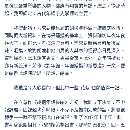
是發生嚴重影響的人物，都應有翔實的年譜。總之，從那時
起，我即認定：古代年譜于史學極端主要。
我撰此譜，力求對能見到的胡適資料做一結賬式收拾，
同時擴大新資料。在博采窮搜的基本上，資料確切年夜年夜
擴大了。而排比、考據這些資料，需求對新舊資料反復品
味、咂摸，故對胡適和他四周的人與事的懂得亦日見深入。
這些懂得，需求還有專文、專書從事。此外，對年譜撰著，
亦有新設法。前作《對年譜、年譜編撰的新思慮》一文，便
是編撰此譜時所思、所想之結晶。
收獲是令人欣喜的，但此中一些“花絮”也頗值得一記。
在立意作《胡適年譜長編》之初，我即立下決計：不申
報課題。因課題均有時限，不克不及如期完成的話，將會很
棘手——就不緊不慢地自在做吧。到了2017年上半年，此
書初稿範圍粗具，乃開端策劃出書。那時卻頗犯愁：四、五