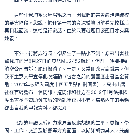
四，更要與您當面溝通詳細事宜。
這些任務均系火燒眉毛之事，因我們的書曾經進進編校
的要害階段。您說，擔任第一卷的資深編纂盼望看完校樣后
再和我面談，這恰是行家話，由於只要就題目談題目才有興
趣義。
不外，行將成行時，卻產生了一點小不測。原來出書社
幫我訂的是8月27日的東航MU2452航班，但前一晚卻接到
航空公司告訴：航班撤消了。于是，又當即改買高鐵票。但
我不主意大舉宣傳此次運動（包含之前的獲國度出書基金贊
助，2021年被歸入國度十四五重點計劃圖書），只由出書
社在官網發布一個簡訊，這簡訊和社方在2019年1月獲批國
度出書基金贊助發布后的簡訊年夜同小異，焦點內在的事務
都出自我的申報資料，都提到：
《胡適年譜長編》力求周全反應胡適的生平、思惟、學
問、工作、交游及影響等方方面面，以期知胡適其人，兼論