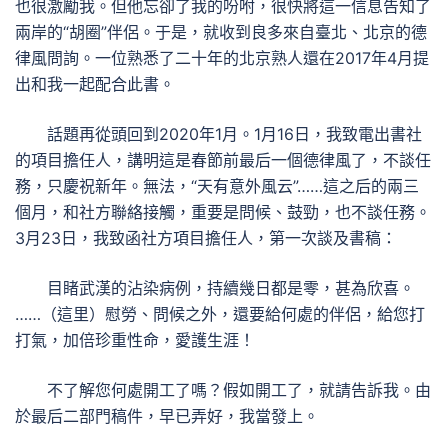
也很激勵我。但他忘卻了我的吩咐，很快將這一信息告知了
兩岸的“胡圈”伴侶。于是，就收到良多來自臺北、北京的德
律風問詢。一位熟悉了二十年的北京熟人還在2017年4月提
出和我一起配合此書。
話題再從頭回到2020年1月。1月16日，我致電出書社
的項目擔任人，講明這是春節前最后一個德律風了，不談任
務，只慶祝新年。無法，“天有意外風云”……這之后的兩三
個月，和社方聯絡接觸，重要是問候、鼓勁，也不談任務。
3月23日，我致函社方項目擔任人，第一次談及書稿：
目睹武漢的沾染病例，持續幾日都是零，甚為欣喜。
……（這里）慰勞、問候之外，還要給何處的伴侶，給您打
打氣，加倍珍重性命，愛護生涯！
不了解您何處開工了嗎？假如開工了，就請告訴我。由
於最后二部門稿件，早已弄好，我當發上。