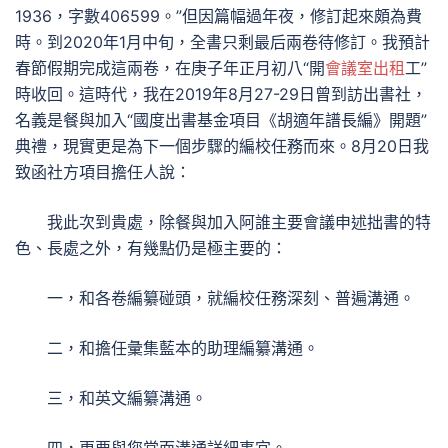
1936，字數406599。”但因篇幅過年夜，修訂起來頗為費
時。到2020年1月中旬，全書只剩最后兩卷待修訂。我預計
春節假期完成這兩卷，在庚子年正月初八“開
會議室出租
工”
時收回。這時代，我在2019年8月27-29日曾到訪出書社，
名義是餐與加入“國度出書基金項目《胡適年譜長編》開題”
典禮，現實更是為下一個步驟的編校任務而來。8月20日我
致函社方項目擔任人說：
我此次到貴處，除餐與加入阿誰主要會議申述拙書的特
色、長處之外，有幾點仍是極主要的：
一，和各卷編纂碰頭，就編校任務深刻、普遍溝通。
二，和擔任彙集藍本的助理編纂溝通。
三，和英文編纂溝通。