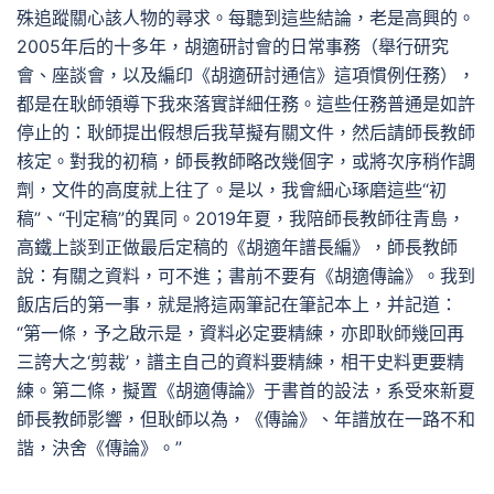
殊追蹤關心該人物的尋求。每聽到這些結論，老是高興的。
2005年后的十多年，胡適研討會的日常事務（舉行研究
會、座談會，以及編印《胡適研討通信》這項慣例任務），
都是在耿師領導下我來落實詳細任務。這些任務普通是如許
停止的：耿師提出假想后我草擬有關文件，然后請師長教師
核定。對我的初稿，師長教師略改幾個字，或將次序稍作調
劑，文件的高度就上往了。是以，我會細心琢磨這些“初
稿”、“刊定稿”的異同。2019年夏，我陪師長教師往青島，
高鐵上談到正做最后定稿的《胡適年譜長編》，師長教師
說：有關之資料，可不進；書前不要有《胡適傳論》。我到
飯店后的第一事，就是將這兩筆記在筆記本上，并記道：
“第一條，予之啟示是，資料必定要精練，亦即耿師幾回再
三誇大之‘剪裁’，譜主自己的資料要精練，相干史料更要精
練。第二條，擬置《胡適傳論》于書首的設法，系受來新夏
師長教師影響，但耿師以為，《傳論》、年譜放在一路不和
諧，決舍《傳論》。”