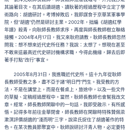
其論著目次。在其后讀胡適、讀耿著的經過歷程中立定了學
術路向：胡適研討。考博掉敗后，我即謀食于京華某軍事學
院，但“胡適”仍然是研討主業。2002年，拙編《胡適紅學
年譜》殺青，向耿師長教師求序，再度與師長教師樹立聯絡
接觸。2004年4月17日，我又來耿府請教，耿師長教師忽然
問我：想不想來近代史所任務？我說：太想了。想現在甚至
不敢來這最高近代史研討機構求職，今得此機緣，歸去后即
著手打點“改行”事宜。
2005年8月31日，我進職近代史所。這十九年從耿師
長教師受教之多，盡不亞于諸“明日門”門生。我受教的方
法，不是在講堂上，而是在餐桌上，旅途中，以及一些文件
的草擬、定稿經過歷程中。當然，耿師長教師也會幫我改文
章。經常，師長教師閑聊中的一句話，我即受啟示，有所感
悟。記得多年前往金華閉會，師長教師在閑聊時特殊贊佩梁
漱溟評價胡適的“淺而明”三字，說梁氏捉住了胡適著作的特
色。在某次教員節聚宴中，耿師說研討汗青人物，必定要特