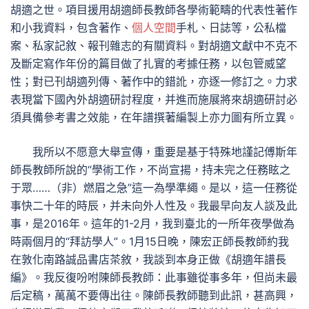
胡適之世。項目援用胡適師長教師各學術範疇的代表性著作
和小我資料，包含著作、
個人空間
手札、日誌等，公私檔
案、私家記敘、報刊雜志的有關資料。對胡適文獻中不克不
及斷定寫作年份的篇目做了扎實的考據任務，以包管威望
性；對已刊胡適列傳、著作中的錯訛，亦逐一修訂之。力求
表現當下國內外胡適研討程度，并進而施展將來胡適研討必
須具備參考書之效能，在年譜撰著編製上亦力圖有所立異。
我所以不愿意大舉宣傳，重要是基于特殊地謹記傅斯年
師長教師所說的“學術工作，不尚宣揚，持未完之任務眩之
于眾……（非）燃眉之急”這一為學準繩。是以，這一任務從
事快二十年的時辰，并未向外人性及。我最早向友人談及此
事，是2016年。這年的1-2月，我到臺北的一所年夜學做為
時兩個月的“拜訪學人”。1月15日晚，陳宏正師長教師約我
在敦化南路誠品書店茶敘，我談到本身正做《胡適年譜長
編》。我反復吩咐陳師長教師：此事雖從事多年，但尚未最
后定稿，萬萬不要傳出往。陳師長教師聽到此訊，甚高興，