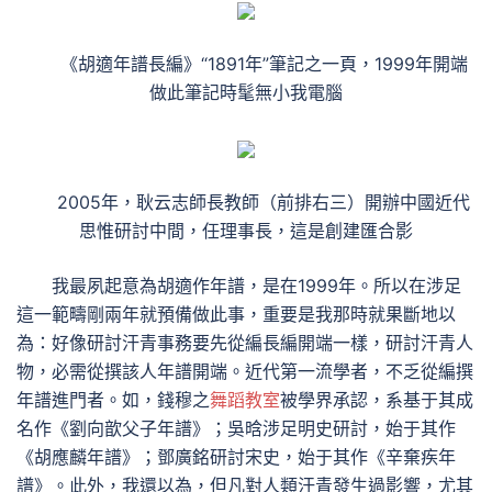
《胡適年譜長編》“1891年”筆記之一頁，1999年開端
做此筆記時髦無小我電腦
2005年，耿云志師長教師（前排右三）開辦中國近代
思惟研討中間，任理事長，這是創建匯合影
我最夙起意為胡適作年譜，是在1999年。所以在涉足
這一範疇剛兩年就預備做此事，重要是我那時就果斷地以
為：好像研討汗青事務要先從編長編開端一樣，研討汗青人
物，必需從撰該人年譜開端。近代第一流學者，不乏從編撰
年譜進門者。如，錢穆之
舞蹈教室
被學界承認，系基于其成
名作《劉向歆父子年譜》；吳晗涉足明史研討，始于其作
《胡應麟年譜》；鄧廣銘研討宋史，始于其作《辛棄疾年
譜》。此外，我還以為，但凡對人類汗青發生過影響，尤其