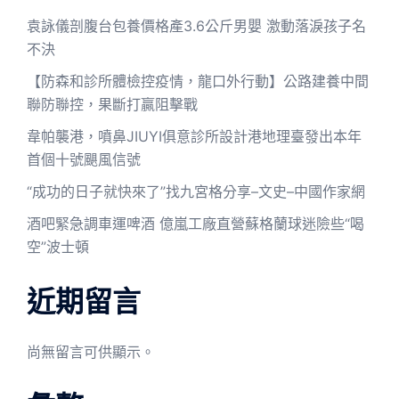
袁詠儀剖腹台包養價格產3.6公斤男嬰 激動落淚孩子名
不決
【防森和診所體檢控疫情，龍口外行動】公路建養中間
聯防聯控，果斷打贏阻擊戰
韋帕襲港，噴鼻JIUYI俱意診所設計港地理臺發出本年
首個十號颶風信號
“成功的日子就快來了”找九宮格分享–文史–中國作家網
酒吧緊急調車運啤酒 億嵐工廠直營蘇格蘭球迷險些“喝
空”波士頓
近期留言
尚無留言可供顯示。