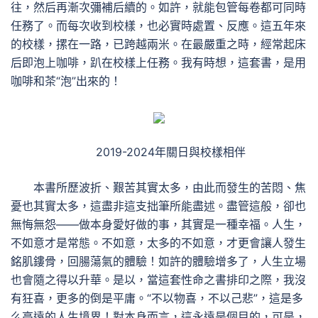
往，然后再漸次彌補后續的。如許，就能包管每卷都可同時
任務了。而每次收到校樣，也必實時處置、反應。這五年來
的校樣，摞在一路，已跨越兩米。在最嚴重之時，經常起床
后即泡上咖啡，趴在校樣上任務。我有時想，這套書，是用
咖啡和茶“泡”出來的！
2019-2024年關日與校樣相伴
本書所歷波折、艱苦其實太多，由此而發生的苦悶、焦
憂也其實太多，這盡非這支拙筆所能盡述。盡管這般，卻也
無悔無怨——做本身愛好做的事，其實是一種幸福。人生，
不如意才是常態。不如意，太多的不如意，才更會讓人發生
銘肌鏤骨，回腸蕩氣的體驗！如許的體驗增多了，人生立場
也會隨之得以升華。是以，當這套性命之書排印之際，我沒
有狂喜，更多的倒是平庸。“不以物喜，不以己悲”，這是多
么高遠的人生境界！對本身而言，這永遠是個目的，可是，