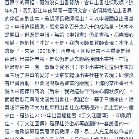
百萬字的篇幅，假如沒有出書贊助，會有出書社採取嗎？這
年6月，我到浙江年夜學開一個研究會，會間與幾位出書界
的伴侶商酌此事。吳超師長教師提出：可以申報國度出書基
金。申報這種贊助，需求至多百分之六十的成稿量，這本不
是題目，但既是申報，無論《申報書》仍是書稿，都應細心
預備，像個樣子才好。于是，我向吳師長教師表現：本年太
倉促了，來歲（2018年）再申報。國度出書基金重要是經
由過程出書社申報，是以仍是要先聯絡接觸出書社。在這一
經過歷程中，有一事頗令我不測：不少出書社對這個年夜部
頭表現了濃重的愛好。北京某龍頭出書社甚至表現：即使沒
有出書贊助，也會賜與頗為豐富的版稅；上海的某出書社也
幾次來德律風商洽（后來，我對這些伴侶是心胸歉疚的）。
而最后斷定與湖北國民出書社一起配合，基于三個來由。除
吳超師長教師大力推舉和出書社立場積極外，最主要的一個
來由，是該社2007年出書過拙著《丁文江圖傳》，印象頗
佳。《丁文江圖傳》是鄒桂芬密斯等謀劃的一套叢書的一
種，義務編纂是易簡師長教師。鄒、易二人充足尊敬作者的