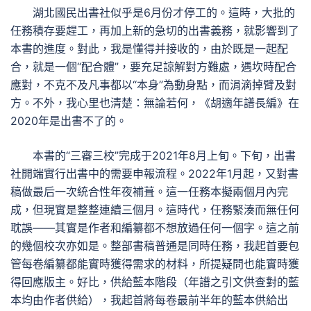
湖北國民出書社似乎是6月份才停工的。這時，大批的
任務積存要趕工，再加上新的急切的出書義務，就影響到了
本書的進度。對此，我是懂得并接收的，由於既是一起配
合，就是一個“配合體”，要充足諒解對方難處，遇坎時配合
應對，不克不及凡事都以“本身”為動身點，而涓滴掉臂及對
方。不外，我心里也清楚：無論若何，《胡適年譜長編》在
2020年是出書不了的。
本書的“三審三校”完成于2021年8月上旬。下旬，出書
社開端實行出書中的需要申報流程。2022年1月起，又對書
稿做最后一次統合性年夜補葺。這一任務本擬兩個月內完
成，但現實是整整連續三個月。這時代，任務緊湊而無任何
耽誤——其實是作者和編纂都不想放過任何一個字。這之前
的幾個校次亦如是。整部書稿普通是同時任務，我起首要包
管每卷編纂都能實時獲得需求的材料，所提疑問也能實時獲
得回應版主。好比，供給藍本階段（年譜之引文供查對的藍
本均由作者供給），我起首將每卷最前半年的藍本供給出