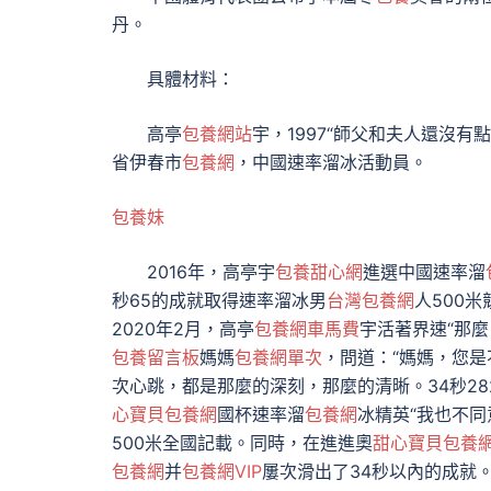
丹。
具體材料：
高亭
包養網站
宇，1997“師父和夫人還沒有
省伊春市
包養網
，中國速率溜冰活動員。
包養妹
2016年，高亭宇
包養甜心網
進選中國速率溜
秒65的成就取得速率溜冰男
台灣包養網
人500
2020年2月，高亭
包養網車馬費
宇活著界速“那
包養留言板
媽媽
包養網單次
，問道：“媽媽，您
次心跳，都是那麼的深刻，那麼的清晰。34秒28
心寶貝包養網
國杯速率溜
包養網
冰精英“我也不同
500米全國記載。同時，在進進奧
甜心寶貝包養
包養網
并
包養網VIP
屢次滑出了34秒以內的成就