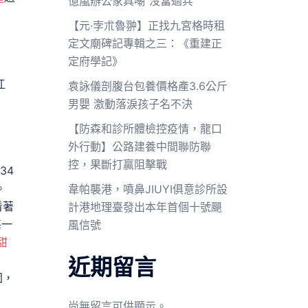
億嵐辦公家具嘲“沒當過兵”
【元·孛朮魯翀】正找九宮格時租
定文廟碑記專輯之三：《重建正
定府學記》
江
袁詠儀剖腹台包養價格產3.6公斤
男嬰 激動落淚孩子名不決
【防森和診所體檢控疫情，龍口
外行動】公路建養中間聯防聯
控，果斷打贏阻擊戰
34
。
韋帕襲港，噴鼻JIUYI俱意診所設
看著
計港地理臺發出本年首個十號颶
每一
風信號
甜
近期留言
固，
尚無留言可供顯示。