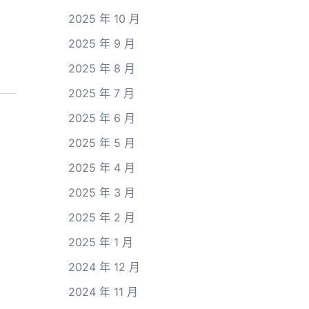
2025 年 10 月
2025 年 9 月
2025 年 8 月
2025 年 7 月
2025 年 6 月
2025 年 5 月
2025 年 4 月
2025 年 3 月
2025 年 2 月
2025 年 1 月
2024 年 12 月
2024 年 11 月