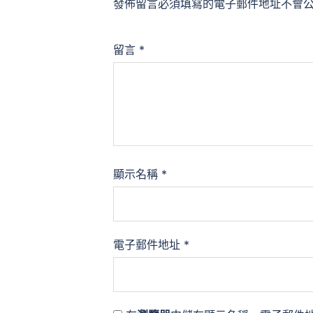
發佈留言必須填寫的電子郵件地址不會
留言
*
顯示名稱
*
電子郵件地址
*