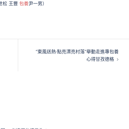
世松 王豐
包養
尹一男）
“東風送熱·點亮漂亮村落”舉動走進專包養
心得甘孜德格