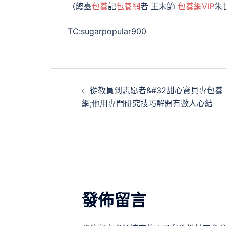
（總臺
包養
記
包養網
者 王末節
包養網VIP
朱
TC:sugarpopular900
文
從教員到志愿者&#32甜心寶貝專包養
章
網;他用專門研究技巧解開有數人心結
導
覽
發佈留言