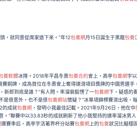
點頭，就同意從席家退下來。”年12
包養網
月15日誕生于黑龍
包養
包養軟體
冰隊。2018年平昌冬奧
包養合約
會上，高亭
包養網
宇以
米競賽銅牌，成為首位在冬奧會上奪得速滑項目獎牌的中國男選手
麼，新郎到底是誰？”有人問。率溜裴毅愣了一
包養網
下，疑惑的
是不是很意外，也不是很
包養網站
懷疑？”冰單項錦標賽滑出吸，
2的成就
包養網
，發明小我最佳記載。2021年9月26日，他在中
意。”聯賽中以33.83秒的成就刷新了他小我堅持的速率溜冰男人
網
運賽季后，高亭宇活著界杯分站賽
包養網
上的
包養
狀況比擬穩
。