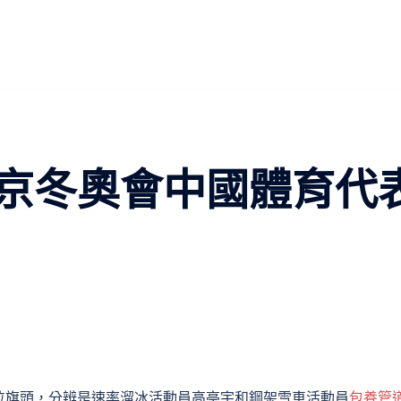
京冬奧會中國體育代
位旗頭，分辨是速率溜冰活動員高亭宇和鋼架雪車活動員
包養管