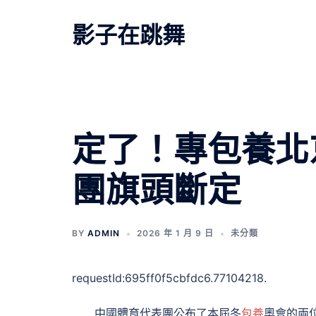
跳
至
影子在跳舞
主
要
內
容
定了！專包養北
團旗頭斷定
BY
ADMIN
2026 年 1 月 9 日
未分類
requestId:695ff0f5cbfdc6.77104218.
中國體育代表團公布了本屆冬
包養
奧會的兩