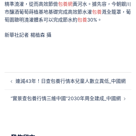
精準澆灌，從而高效節儉
包養網
黃河水。據先容，今朝銀川
市釀酒葡萄蒔植基地基礎完成高效節水灌
包養
溉全籠罩，葡
萄園聰明澆灌體系可以完成節水約
包養
30%。
新華社記者 楊植森 攝
文
連減43年！日查包養行情本兒童人數立異低_中國網
章
導
“實景查包養行情三維中國”2030年周全建成_中國網
覽