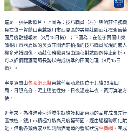
這是一張拼版照片，上圖為：技巧職員（左）與酒莊任務職
員在位于賀蘭山東麓銀川市西夏區的美賀莊園酒莊檢查葡萄
園月度數據報表（8月15日攝）；下圖為：在位于賀蘭山東
麓銀川市西夏區的美賀莊園酒莊拍攝的技巧職員展現的無人
機多光譜圖像，酒莊任務職員經由過程對該圖像停止剖析，
可以評價釀酒葡萄長勢以完成精準的田間治理（8月15日
攝）。
寧夏賀蘭山
包養網比擬
東麓葡萄酒產區位于北緯38度四
周，日照充分，泥土透氣性好，日夜溫差年夜，黃河澆灌方
便。
近年來，為推進黃河道域生態維護和高東西的品質成長先行
區扶植，銀川市積極打造高尺度葡萄園，經由過程聰明化賦
能，借助各類傳感器監測釀酒葡萄的發展狀況
包養網
，完成