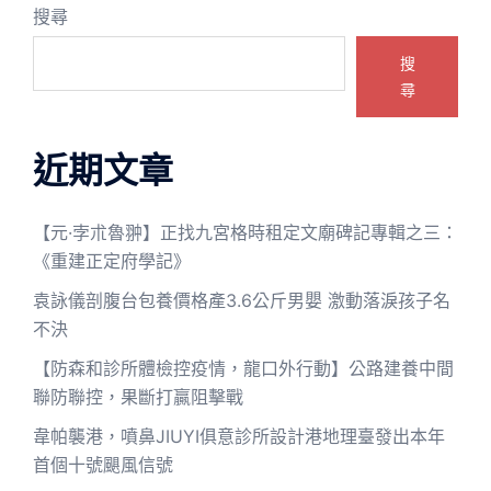
搜尋
搜
尋
近期文章
【元·孛朮魯翀】正找九宮格時租定文廟碑記專輯之三：
《重建正定府學記》
袁詠儀剖腹台包養價格產3.6公斤男嬰 激動落淚孩子名
不決
【防森和診所體檢控疫情，龍口外行動】公路建養中間
聯防聯控，果斷打贏阻擊戰
韋帕襲港，噴鼻JIUYI俱意診所設計港地理臺發出本年
首個十號颶風信號