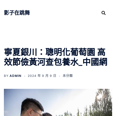
跳
至
影子在跳舞
主
要
內
容
寧夏銀川：聰明化葡萄園 高
效節儉黃河查包養水_中國網
BY
ADMIN
2024 年 9 月 9 日
未分類