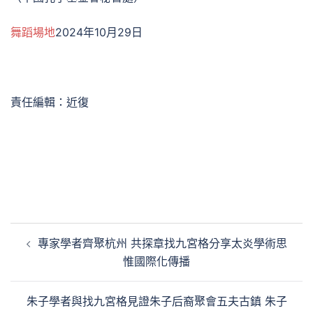
舞蹈場地
2024年10月29日
責任編輯：近復
文
專家學者齊聚杭州 共探章找九宮格分享太炎學術思
章
惟國際化傳播
導
覽
朱子學者與找九宮格見證朱子后裔聚會五夫古鎮 朱子