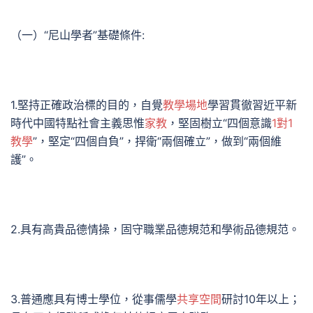
（一）“尼山學者”基礎條件:
1.堅持正確政治標的目的，自覺
教學場地
學習貫徹習近平新
時代中國特點社會主義思惟
家教
，堅固樹立“四個意識
1對1
教學
”，堅定“四個自負”，捍衛“兩個確立”，做到“兩個維
護”。
2.具有高貴品德情操，固守職業品德規范和學術品德規范。
3.普通應具有博士學位，從事儒學
共享空間
研討10年以上；