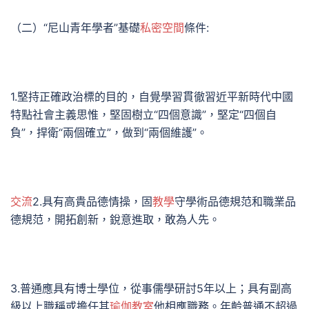
（二）“尼山青年學者”基礎
私密空間
條件:
1.堅持正確政治標的目的，自覺學習貫徹習近平新時代中國
特點社會主義思惟，堅固樹立“四個意識”，堅定“四個自
負”，捍衛“兩個確立”，做到“兩個維護”。
交流
2.具有高貴品德情操，固
教學
守學術品德規范和職業品
德規范，開拓創新，銳意進取，敢為人先。
3.普通應具有博士學位，從事儒學研討5年以上；具有副高
級以上職稱或擔任其
瑜伽教室
他相應職務。年齡普通不超過