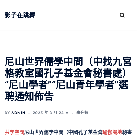
跳
至
影子在跳舞
主
要
內
容
尼山世界儒學中間（中找九宮
格教室國孔子基金會秘書處）
“尼山學者”“尼山青年學者”選
聘通知佈告
BY
ADMIN
2025 年 3 月 24 日
未分類
共享空間
尼山世界儒學中間（中國孔子基金會
瑜伽場地
秘書