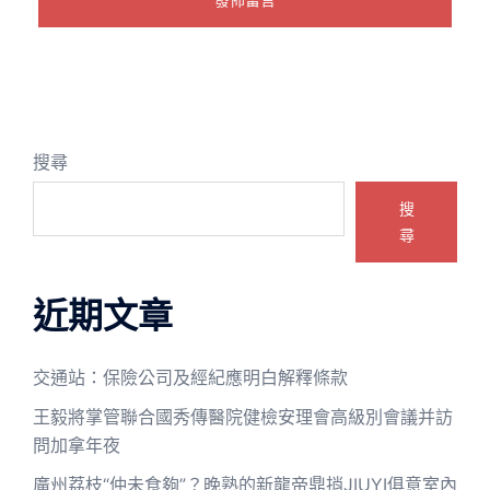
搜尋
搜
尋
近期文章
交通站：保險公司及經紀應明白解釋條款
王毅將掌管聯合國秀傳醫院健檢安理會高級別會議并訪
問加拿年夜
廣州荔枝“仲未食夠”？晚熟的新龍帝鼎捎JIUYI俱意室內