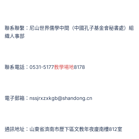
聯系聯繫：尼山世界儒學中間（中國孔子基金會秘書處）組
織人事部
聯系電話：0531-5177
教學場地
8178
電子郵箱：nssjrxzxkgb@shandong.cn
通訊地址：山東省濟南市歷下區文教年夜廈南樓812室