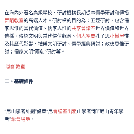
在海內外著名高級學校、研討機構長期從事儒學研討和傳播
舞蹈教室
的高端人才。研討標的目的為：五經研討，包含儒
家思惟的當代價值、儒家思惟的
共享會議室
世界價值和世界
傳播、傳統文明與當代價值觀念、
個人空間
孔子思
小樹屋
惟
及其歷代影響、禮樂文明研討、儒學經典研討；政德思惟研
討；儒家文明“兩創”研討等。
瑜伽教室
二、基礎條件
“尼山學者計劃”設置“尼
會議室出租
山學者”和“尼山青年學
者”
聚會場地
。