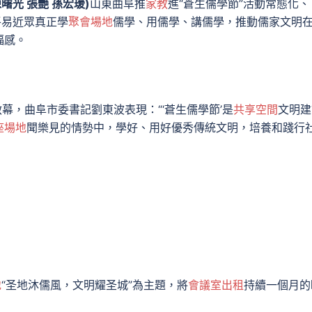
陳曙光
張艷
孫宏瑗)
山東曲阜推
家教
進“蒼生儒學節”活動常態化、
平易近眾真正學
聚會場地
儒學、用儒學、講儒學，推動儒家文明
福感。
啟幕，曲阜市委書記劉東波表現：“‘蒼生儒學節’是
共享空間
文明建
座場地
聞樂見的情勢中，學好、用好優秀傳統文明，培養和踐行
地
“圣地沐儒風，文明耀圣城”為主題，將
會議室出租
持續一個月的