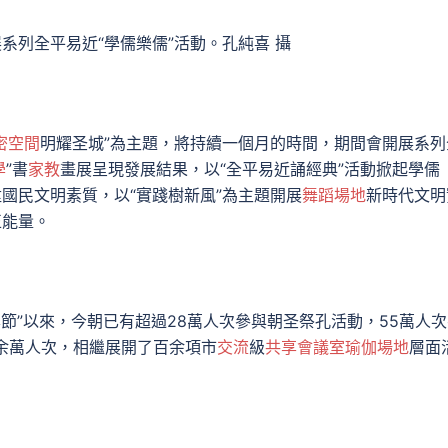
展系列全平易近“學儒樂儒”活動。孔純喜 攝
密空間
明耀圣城”為主題，將持續一個月的時間，期間會開展系列
學
”書
家教
畫展呈現發展結果，以“全平易近誦經典”活動掀起學儒
陞國民文明素質，以“實踐樹新風”為主題開展
舞蹈場地
新時代文明
正能量。
節”以來，今朝已有超過28萬人次參與朝圣祭孔活動，55萬人
7余萬人次，相繼展開了百余項市
交流
級
共享會議室
瑜伽場地
層面