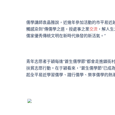
儒學講師袁晶雅說，近幾年參加活動的市平易近
觸感染到“傳儒學之道，授處事之業
交流
，解人生
儒家優秀傳統文明在新時代煥發的新活氣。”
青年志愿者于穎每逢“蒼生儒學節”都會走進鎮街
扶貧志愿行動。在于穎看來，“蒼生儒學節”已成
起全平易近學習儒學、踐行儒學、樂享儒學的熱