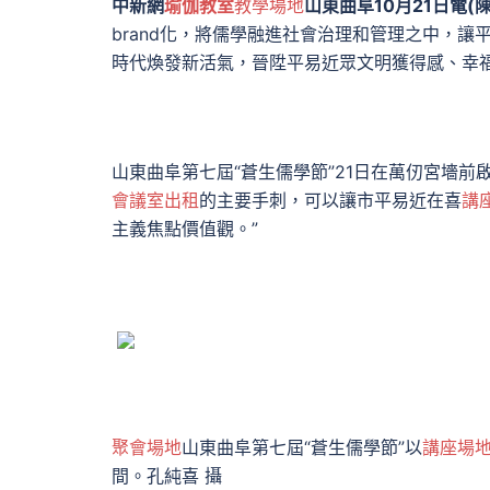
中新網
瑜伽教室
教學場地
山東曲阜10月21日電(
brand化，將儒學融進社會治理和管理之中，讓
時代煥發新活氣，晉陞平易近眾文明獲得感、幸
山東曲阜第七屆“蒼生儒學節”21日在萬仞宮墻前
會議室出租
的主要手刺，可以讓市平易近在喜
講
主義焦點價值觀。”
聚會場地
山東曲阜第七屆“蒼生儒學節”以
講座場
間。孔純喜 攝