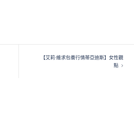
【艾莉·維求包養行情蒂亞迪斯】女性觀
點