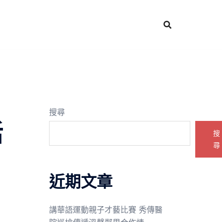
搜尋
活
搜
尋
近期文章
講華語運動親子才藝比賽 秀傳醫