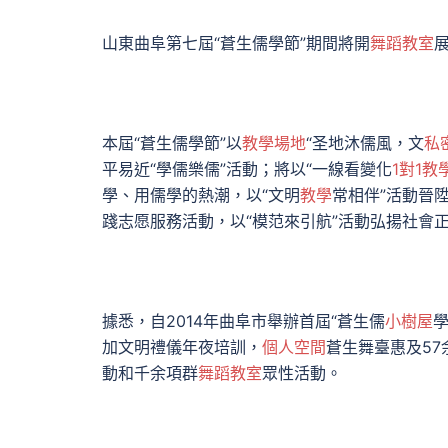
山東曲阜第七屆“蒼生儒學節”期間將開
舞蹈教室
本屆“蒼生儒學節”以
教學場地
“圣地沐儒風，文
私
平易近“學儒樂儒”活動；將以“一線看變化
1對1教
學、用儒學的熱潮，以“文明
教學
常相伴”活動晉
踐志愿服務活動，以“模范來引航”活動弘揚社會
據悉，自2014年曲阜市舉辦首屆“蒼生儒
小樹屋
學
加文明禮儀年夜培訓，
個人空間
蒼生舞臺惠及5
動和千余項群
舞蹈教室
眾性活動。