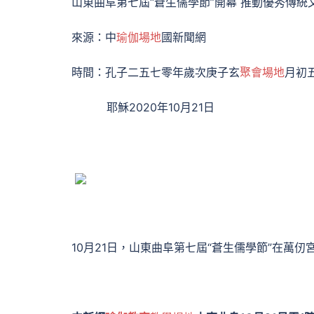
山東曲阜第七屆“蒼生儒學節”開幕 推動優秀傳統
來源：中
瑜伽場地
國新聞網
時間：孔子二五七零年歲次庚子玄
聚會場地
月初
耶穌2020年10月21日
10月21日，山東曲阜第七屆“蒼生儒學節”在萬仞