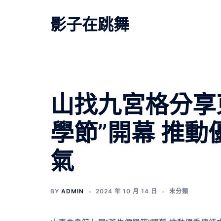
跳
至
影子在跳舞
主
要
內
容
山找九宮格分享
學節”開幕 推
氣
BY
ADMIN
2024 年 10 月 14 日
未分類