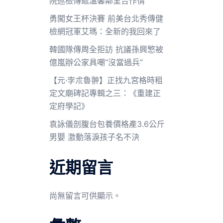
院巡檢傳遞溫馨鄰里合作情
勇闖女王杯決賽 前美台北秀傳健
檢網冠軍艾瑪：全新的我回來了
韓國隊傳周全拒訪 抗議孫興慜被
億嵐辦公家具嘲“沒當過兵”
【元·孛朮魯翀】正找九宮格時租
定文廟碑記專輯之三：《重建正
定府學記》
袁詠儀剖腹台包養價格產3.6公斤
男嬰 激動落淚孩子名不決
近期留言
尚無留言可供顯示。