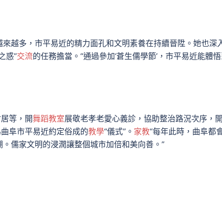
越來越多，市平易近的精力面孔和文明素養在持續晉陞。她也深
之惑”
交流
的任務擔當。“通過參加‘蒼生儒學節’，市平易近能體悟
村居等，開
舞蹈教室
展敬老孝老愛心義診，協助整治路況次序，
為曲阜市平易近約定俗成的
教學
“儀式”。
家教
“每年此時，曲阜都
潮。儒家文明的浸潤讓整個城市加倍和美向善。”