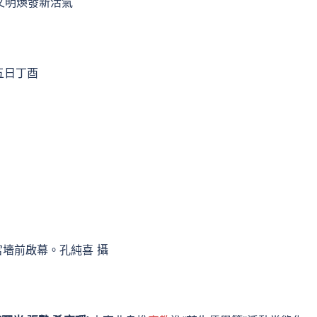
文明煥發新活氣
五日丁酉
宮墻前啟幕。孔純喜 攝