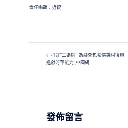
責任編輯：近復
文
打好“三張牌” 為鄉查包養價錢村復興
章
進獻芳華氣力_中國網
導
覽
發佈留言