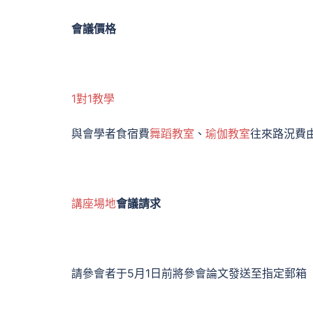
會議價格
1對1教學
與會學者食宿費
舞蹈教室
、
瑜伽教室
往來路況費
講座場地
會議請求
請參會者于5月1日前將參會論文發送至指定郵箱（104