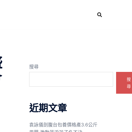
盛
搜尋
會
搜
尋
近期文章
袁詠儀剖腹台包養價格產3.6公斤