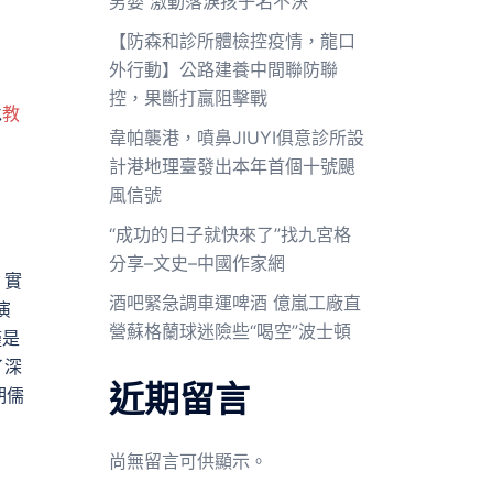
男嬰 激動落淚孩子名不決
【防森和診所體檢控疫情，龍口
外行動】公路建養中間聯防聯
控，果斷打贏阻擊戰
承
教
韋帕襲港，噴鼻JIUYI俱意診所設
計港地理臺發出本年首個十號颶
風信號
“成功的日子就快來了”找九宮格
分享–文史–中國作家網
，實
酒吧緊急調車運啤酒 億嵐工廠直
演
營蘇格蘭球迷險些“喝空”波士頓
僅是
了深
近期留言
期儒
尚無留言可供顯示。