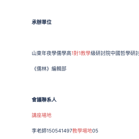
承辦單位
山東年夜學儒學高
1對1教學
級研討院中國哲學研
《儒林》編輯部
會議聯系人
講座場地
李老師150541497
教學場地
05