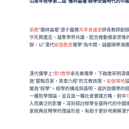
山東年夜學第二屆“儒林論壇·經學全盛時代的中國
家教
“儒林論壇”源于龐樸
共享會議室
師長教師創
學
先賢遺志，凝集學界共識，配合推動儒家思惟的
辦，以“漢代
瑜伽教室
儒學”為中間，誠邀碩學鴻
漢代儒學上
1對1教學
承先秦儒學，下啟唐宋明清
施“罷黜百家，表章六經”的文教政策，
瑜伽場地
變為“經學”。經學的構成與昌明，或許說儒學的
一種哲學理論，並且是一種社會實踐方略，對中
入而廣泛的影響。深刻探討經學全盛時代的中國
家經典詮釋學的理論形態，有助于更好地輿解漢