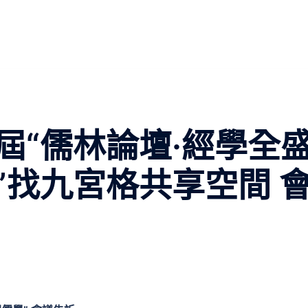
屆“儒林論壇·經學全
”找九宮格共享空間 