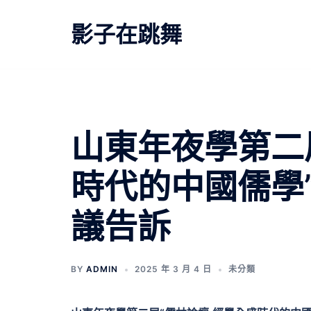
跳
至
影子在跳舞
主
要
內
容
山東年夜學第二
時代的中國儒學
議告訴
BY
ADMIN
2025 年 3 月 4 日
未分類