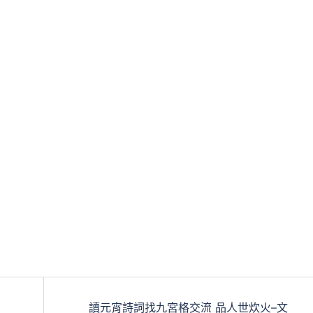
讀元宵詩詞找九宮格交流 品人世炊火–文