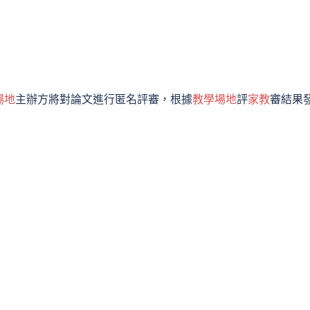
場地
主辦方將對論文進行匿名評審，根據
教學場地
評
家教
審結果