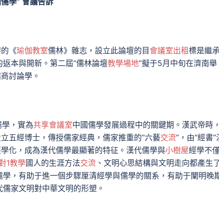
儒學” 會議告訴
辦的《
瑜伽教室
儒林》雜志，設立此論壇的目
會議室出租
標是繼
返本與開新。第二屆“儒林論壇
教學場地
”擬于5月中旬在濟南舉
儒商討論學。
儒學，實為
共享會議室
中國儒學發展過程中的關鍵期。漢武帝時
設立五經博士，傳授儒家經典，儒家推重的“六藝
交流
”，由“經書”
經學化，成為漢代儒學最顯著的特征。漢代儒學與
小樹屋
經學不
1對1教學
國人的生涯方法
交流
、文明心思結構與文明走向都產生
儒學，有助于進一個步驟厘清經學與儒學的關系，有助于闡明晚
代儒家文明對中華文明的形塑。