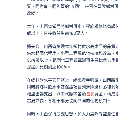
質、同辦事、同監管的“五同”，來實在晉陞鄉村供水
改變。
本年，山西省當局將鄉村供水工程維護修繕養護任
處以上，直接收益生齒180萬人。
據先容，山西省繚繞本年鄉村供水高東西的品質
供水範圍化程度、小型工程規范化扶植和改革、
96%及以上，範圍化工程籠罩辦事生齒比例力爭
配盡配比例到達100%。
在鄉村飲水平安任務上，繚繞資金張羅，山西將
同時將鄉村飲水平安保證項目列進縣級村落復興
地盤出讓支出、以工代賑等各類
包養
資金，構成
當局兼顧、各相干部分協同共同的任務軌制。
同時，山西保持底線思想，加大力度靜態監測任