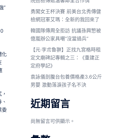
院巡檢傳遞溫馨鄰里合作情
強”
勇闖女王杯決賽 前美台北秀傳健
檢網冠軍艾瑪：全新的我回來了
韓國隊傳周全拒訪 抗議孫興慜被
0
億嵐辦公家具嘲“沒當過兵”
【元·孛朮魯翀】正找九宮格時租
體化
定文廟碑記專輯之三：《重建正
在
定府學記》
應
袁詠儀剖腹台包養價格產3.6公斤
男嬰 激動落淚孩子名不決
式，
近期留言
券、
黨委
尚無留言可供顯示。