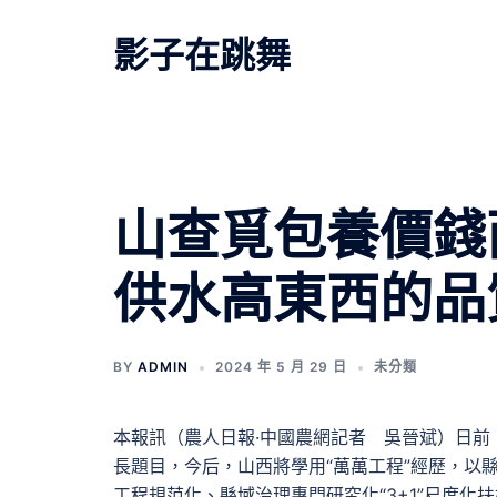
跳
至
影子在跳舞
主
要
內
容
山查覓包養價錢
供水高東西的品
BY
ADMIN
2024 年 5 月 29 日
未分類
本報訊（農人日報·中國農網記者 吳晉斌）日
長題目，今后，山西將學用“萬萬工程”經歷，以
工程規范化、縣域治理專門研究化“3+1”尺度化