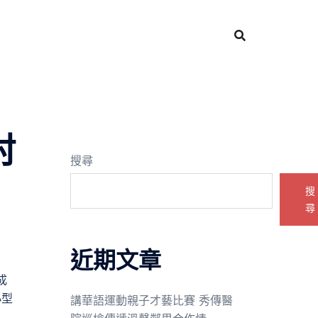
村
搜尋
搜
尋
近期文章
成
小型
講華語運動親子才藝比賽 秀傳醫