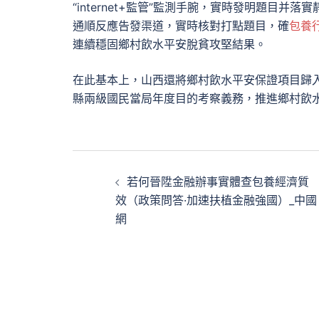
“internet+監管”監測手腕，實時發明題目
通順反應告發渠道，實時核對打點題目，確
包養
連續穩固鄉村飲水平安脫貧攻堅結果。
在此基本上，山西還將鄉村飲水平安保證項目歸
縣兩級國民當局年度目的考察義務，推進鄉村飲
文
若何晉陞金融辦事實體查包養經濟質
章
效（政策問答·加速扶植金融強國）_中國
網
導
覽