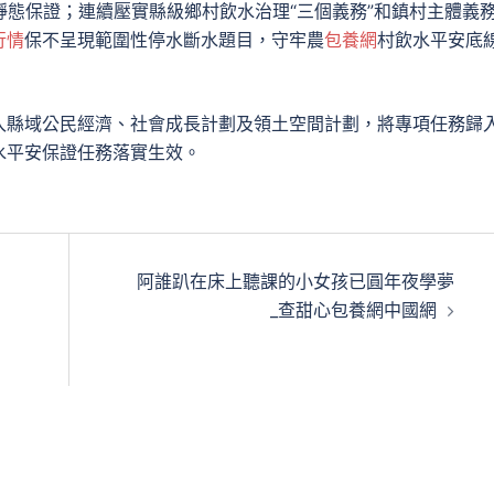
并落實靜態保證；連續壓實縣級鄉村飲水治理“三個義務”和鎮村主體義
行情
保不呈現範圍性停水斷水題目，守牢農
包養網
村飲水平安底
入縣域公民經濟、社會成長計劃及領土空間計劃，將專項任務歸
水平安保證任務落實生效。
阿誰趴在床上聽課的小女孩已圓年夜學夢
_查甜心包養網中國網