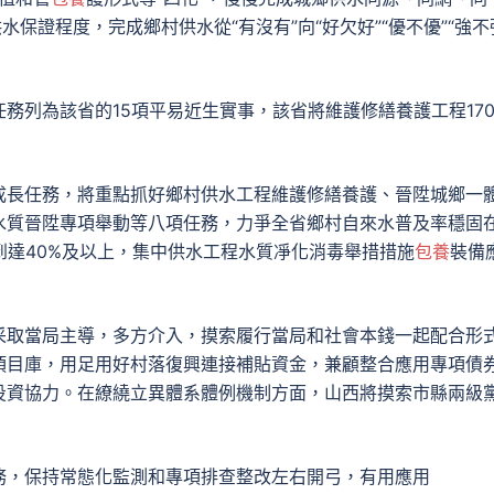
保證程度，完成鄉村供水從“有沒有”向“好欠好”“優不優”“強不
務列為該省的15項平易近生實事，該省將維護修繕養護工程170
成長任務，將重點抓好鄉村供水工程維護修繕養護、晉陞城鄉一
水質晉陞專項舉動等八項任務，力爭全省鄉村自來水普及率穩固
到達40%及以上，集中供水工程水質凈化消毒舉措措施
包養
裝備
采取當局主導，多方介入，摸索履行當局和社會本錢一起配合形
項目庫，用足用好村落復興連接補貼資金，兼顧整合應用專項債
投資協力。在繚繞立異體系體例機制方面，山西將摸索市縣兩級
務，保持常態化監測和專項排查整改左右開弓，有用應用