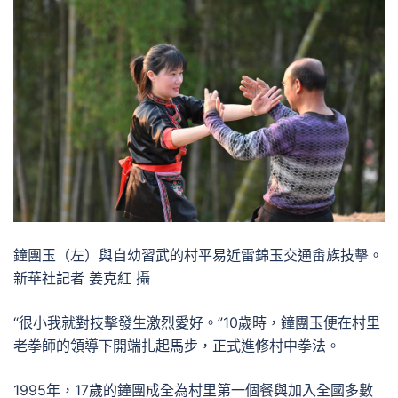
鐘團玉（左）與自幼習武的村平易近雷錦玉交通畬族技擊。
新華社記者 姜克紅 攝
“很小我就對技擊發生激烈愛好。”10歲時，鐘團玉便在村里
老拳師的領導下開端扎起馬步，正式進修村中拳法。
1995年，17歲的鐘團成全為村里第一個餐與加入全國多數