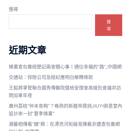
搜尋
搜
尋
近期文章
總書查包養經歷記兩會關心事丨通往幸福的“路”_中國網
交通站：保險公司及經紀應明白解釋條款
王毅將掌管聯合國秀傳醫院健檢安理會高級別會議并訪
問加拿年夜
廣州荔枝“仲未食夠”？晚熟的新龍帝鼎捎JIUYI俱意室內
設計來一封“夏季情書”
湘藝相傳看“鎮”興：在漂亮河街碰見陳舊非遺查包養網