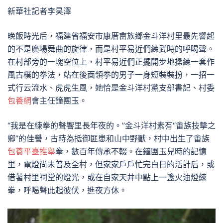
新華社記者李昊澤
晚飯時光后，福建省福安市康厝畬族鄉金斗洋村里最先響起
的不是廣場舞曲的旋律，而是村平易近們練武時的呼喝聲。
在村部旁的一塊空位上，村平易近們正擺開步地操練一套作
風古樸的拳法，站在後面領拳的男子一身短裝裝扮，一招一
式行云流水、虎虎生風，她恰是金斗洋村黨支部書記、村委
包養網
會主任鐘團玉。
“我是在練拳的聲響里長年夜的。”金斗洋村素有“畬族技擊之
鄉”的佳譽，古時為抵御匪患和山中野獸，村中出生了畬族
包養平臺推舉
拳，數百年傳承不輟。在鐘團玉兒時的記憶
里，電燈尚未普及全村，但家家戶戶忙完白日的活計后，或
借著村里祠堂的燈光，或在自家天井中點上一盞火油燈練
拳，呼喝聲此起彼伏，進夜方休。