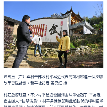
鐘團玉（右）與村干部及村平易近代表商談村容進一個步驟
改革晉陞計劃。新華社記者 姜克紅 攝
村莊愈發旺盛，不少村平易近也回到金斗洋做起了“平易近
宿主辦人”“技擊演員”，村平易近練武時此起彼伏的呼叫招呼