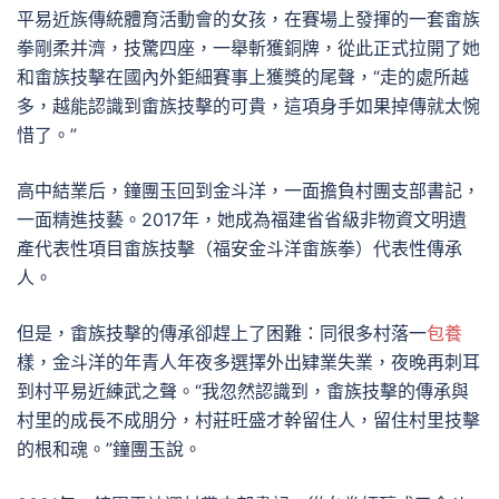
平易近族傳統體育活動會的女孩，在賽場上發揮的一套畬族
拳剛柔并濟，技驚四座，一舉斬獲銅牌，從此正式拉開了她
和畬族技擊在國內外鉅細賽事上獲獎的尾聲，“走的處所越
多，越能認識到畬族技擊的可貴，這項身手如果掉傳就太惋
惜了。”
高中結業后，鐘團玉回到金斗洋，一面擔負村團支部書記，
一面精進技藝。2017年，她成為福建省省級非物資文明遺
產代表性項目畬族技擊（福安金斗洋畬族拳）代表性傳承
人。
但是，畬族技擊的傳承卻趕上了困難：同很多村落一
包養
樣，金斗洋的年青人年夜多選擇外出肄業失業，夜晚再刺耳
到村平易近練武之聲。“我忽然認識到，畬族技擊的傳承與
村里的成長不成朋分，村莊旺盛才幹留住人，留住村里技擊
的根和魂。”鐘團玉說。