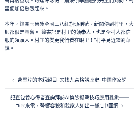
聲再度重現。每逢冷寒假，前來研學體驗的先生們到訪，村
里便加倍熱烈起來。
本年，鐘團玉榮獲全國三八紅旗頭稱號。新聞傳到村里，大
師都很是興奮。“鐘書記是村里的領拳人，也是全村人都信
服的領頭人。村莊的變更我們看在眼里！”村平易近鐘劉華
說。
文
曹雪芹的本籍題目–文找九宮格講座史–中國作家網
章
導
記查包養心得者查詢拜訪AI換臉擬聲技巧應用亂象——
覽
“lier來電，聲響容貌和我家人如出一轍”_中國網