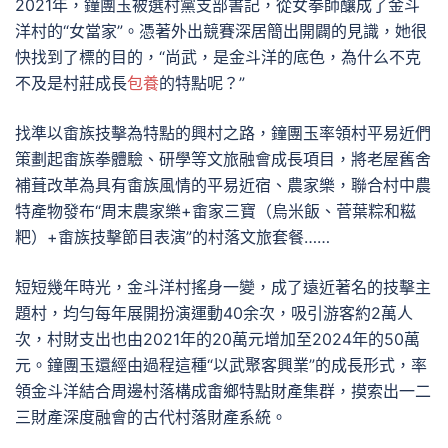
2021年，鐘團玉被選村黨支部書記，從女拳師釀成了金斗
洋村的“女當家”。憑著外出競賽深居簡出開闢的見識，她很
快找到了標的目的，“尚武，是金斗洋的底色，為什么不克
不及是村莊成長
包養
的特點呢？”
找準以畬族技擊為特點的興村之路，鐘團玉率領村平易近們
策劃起畬族拳體驗、研學等文旅融會成長項目，將老屋舊舍
補葺改革為具有畬族風情的平易近宿、農家樂，聯合村中農
特產物發布“周末農家樂+畬家三寶（烏米飯、菅葉粽和糍
粑）+畬族技擊節目表演”的村落文旅套餐……
短短幾年時光，金斗洋村搖身一變，成了遠近著名的技擊主
題村，均勻每年展開扮演運動40余次，吸引游客約2萬人
次，村財支出也由2021年的20萬元增加至2024年的50萬
元。鐘團玉還經由過程這種“以武聚客興業”的成長形式，率
領金斗洋結合周邊村落構成畬鄉特點財產集群，摸索出一二
三財產深度融會的古代村落財產系統。