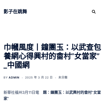
跳
至
影子在跳舞
主
要
內
容
巾幗風度丨鐘團玉：以武查包
養網心得興村的畬村“女當家”
_中國網
BY
ADMIN
2025 年 3 月 22 日
未分類
新華社福州3月11日電
題：鐘團玉：以武興村的畬村“女當
家”