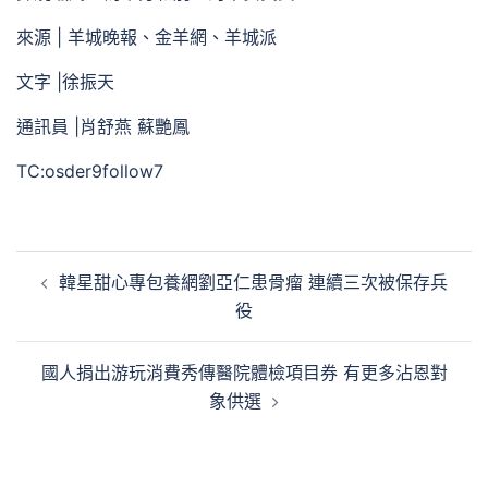
來源 | 羊城晚報、金羊網、羊城派
文字 |徐振天
通訊員 |肖舒燕 蘇艷鳳
TC:osder9follow7
文
韓星甜心專包養網劉亞仁患骨瘤 連續三次被保存兵
章
役
導
覽
國人捐出游玩消費秀傳醫院體檢項目券 有更多沾恩對
象供選