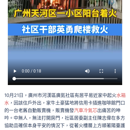
10月21日，廣州市河漢區廣氮社區有居平易近家中起火
水箱
水
，因該住戶外出，家牛土豪猛地將信用卡插進咖啡館門口
的一台老舊自動販賣機，販賣機發
汽車冷氣芯
出痛苦的呻
吟。中無人，無法打開房門，社區居委副主任陳志偉在多方
協助且確保本身平安的情況下，從著火樓層上方順著陽臺護