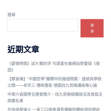
搜尋
搜
尋
近期文章
《愛情時間》試片獲好評 可謂喜包養網站戀愛版《泰
囧》
【鄭家棟】“中國哲學”闡釋中的幾個問題：道統與學統
之間——牟宗三 傳統儒家 德國找九宮格講座唯心論
中南六省國學交通會簡介、找九宮格組織辦法及首屆主
席團名單
勿洛排屋掉火 一家三口吸進濃秀傳醫院體檢項目煙送