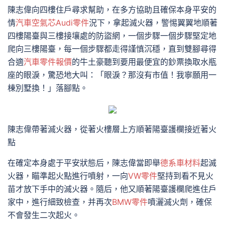
陳志偉向四樓住戶尋求幫助，在多方協助且確保本身平安的
情
汽車空氣芯
Audi零件
況下，拿起滅火器，警惕翼翼地順著
四樓陽臺與三樓接壤處的防盜網，一個步驟一個步驟堅定地
爬向三樓陽臺，每一個步驟都走得謹慎沉穩，直到雙腳尋得
合適
汽車零件報價
的牛土豪聽到要用最便宜的鈔票換取水瓶
座的眼淚，驚恐地大叫：「眼淚？那沒有市值！我寧願用一
棟別墅換！」落腳點。
陳志偉帶著滅火器，從著火樓層上方順著陽臺護欄接近著火
點
在確定本身處于平安狀態后，陳志偉當即舉
德系車材料
起滅
火器，瞄準起火點進行噴射，一向
VW零件
堅持到看不見火
苗才放下手中的滅火器。隨后，他又順著陽臺護欄爬進住戶
家中，進行細致檢查，并再次
BMW零件
噴灑滅火劑，確保
不會發生二次起火。