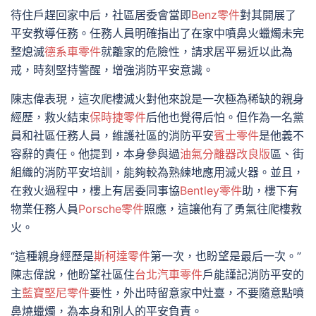
待住戶趕回家中后，社區居委會當即
Benz零件
對其開展了
平安教導任務。任務人員明確指出了在家中噴鼻火蠟燭未完
整熄滅
德系車零件
就離家的危險性，請求居平易近以此為
戒，時刻堅持警醒，增強消防平安意識。
陳志偉表現，這次爬樓滅火對他來說是一次極為稀缺的親身
經歷，救火結束
保時捷零件
后他也覺得后怕。但作為一名黨
員和社區任務人員，維護社區的消防平安
賓士零件
是他義不
容辭的責任。他提到，本身參與過
油氣分離器改良版
區、街
組織的消防平安培訓，能夠較為熟練地應用滅火器。並且，
在救火過程中，樓上有居委同事協
Bentley零件
助，樓下有
物業任務人員
Porsche零件
照應，這讓他有了勇氣往爬樓救
火。
“這種親身經歷是
斯柯達零件
第一次，也盼望是最后一次。”
陳志偉說，他盼望社區住
台北汽車零件
戶能謹記消防平安的
主
藍寶堅尼零件
要性，外出時留意家中灶臺，不要隨意點噴
鼻燒蠟燭，為本身和別人的平安負責。