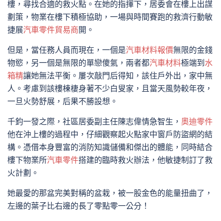
樓，尋找合適的救火點。在她的指揮下，居委會在樓上出謀
劃策，物業在樓下積極協助，一場與時間賽跑的救濟行動敏
捷展
汽車零件貿易商
開。
但是，當任務人員而現在，一個是
汽車材料報價
無限的金錢
物慾，另一個是無限的單戀傻氣，兩者都
汽車材料
極端到
水
箱精
讓她無法平衡。屢次敲門后得知，該住戶外出，家中無
人。考慮到該樓棟棲身著不少白叟家，且當天風勢較年夜，
一旦火勢舒展，后果不勝設想。
千鈞一發之際，社區居委副主任陳志偉情急智生，
奧迪零件
他在沖上樓的過程中，仔細觀察起火點家中窗戶防盜網的結
構。憑借本身豐富的消防知識儲備和傑出的體能，同時結合
樓下物業所
汽車零件
搭建的臨時救火辦法，他敏捷制訂了救
火計劃。
她最愛的那盆完美對稱的盆栽，被一股金色的能量扭曲了，
左邊的葉子比右邊的長了零點零一公分！