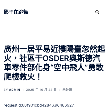
跳
至
影子在跳舞
主
要
內
容
廣州一居平易近樓陽臺忽然起
火，社區干OSDER奧斯德汽
車零件部化身“空中飛人”勇敢
爬樓救火！
BY
ADMIN
2025 年 10 月 24 日
未分類
requestId:68f901cbd42846.96486927.