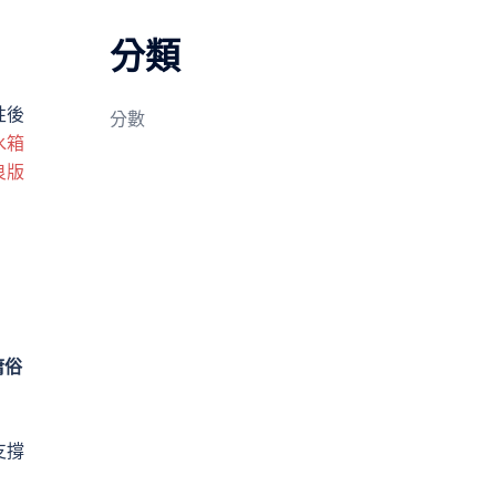
分類
性後
分數
水箱
良版
庸俗
支撐