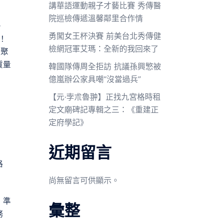
講華語運動親子才藝比賽 秀傳醫
院巡檢傳遞溫馨鄰里合作情
，
勇闖女王杯決賽 前美台北秀傳健
！
檢網冠軍艾瑪：全新的我回來了
匯聚
質量
韓國隊傳周全拒訪 抗議孫興慜被
億嵐辦公家具嘲“沒當過兵”
【元·孛朮魯翀】正找九宮格時租
定文廟碑記專輯之三：《重建正
定府學記》
近期留言
格
尚無留言可供顯示。
！準
彙整
務