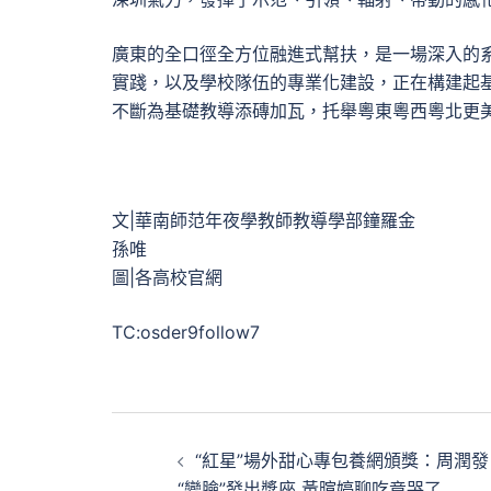
廣東的全口徑全方位融進式幫扶，是一場深入的
實踐，以及學校隊伍的專業化建設，正在構建起
不斷為基礎教導添磚加瓦，托舉粵東粵西粵北更
文|華南師范年夜學教師教導學部鐘羅金
孫唯
圖|各高校官網
TC:osder9follow7
文
“紅星”場外甜心專包養網頒獎：周潤發
章
“變臉”發出獎座 黃暄婷聊吃竟哭了