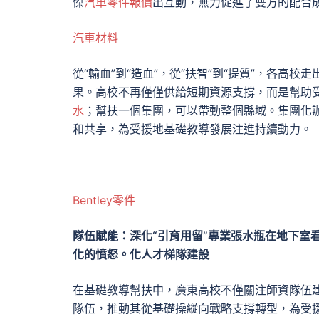
傑
汽車零件報價
出互動，無力促進了雙方的配合
汽車材料
從“輸血”到“造血”，從“扶智”到“提質”，各
果。高校不再僅僅供給短期資源支撐，而是幫助
水
；幫扶一個集團，可以帶動整個縣域。集團化
和共享，為受援地基礎教導發展注進持續動力。
Bentley零件
隊伍賦能：深化“引育用留”專業張水瓶在地下室
化的憤怒。化人才梯隊建設
在基礎教導幫扶中，廣東高校不僅關注師資隊伍
隊伍，推動其從基礎操縱向戰略支撐轉型，為受