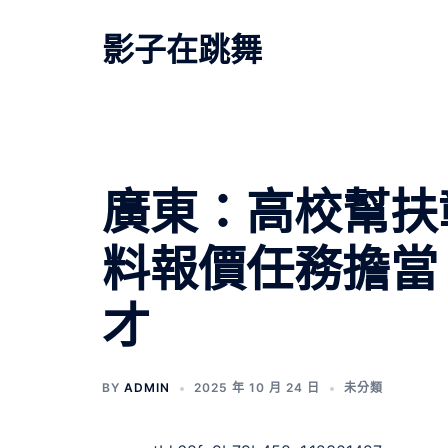
跳
至
影子在跳舞
主
要
內
容
廣東：高校幫扶
料報價任務擔當
才
BY
ADMIN
2025 年 10 月 24 日
未分類