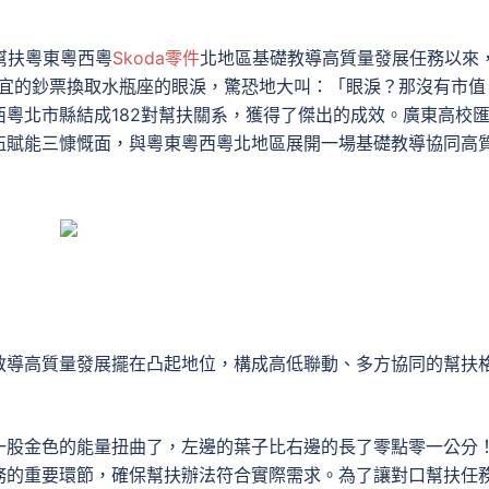
”幫扶粵東粵西粵
Skoda零件
北地區基礎教導高質量發展任務以來
宜的鈔票換取水瓶座的眼淚，驚恐地大叫：「眼淚？那沒有市值
粵北市縣結成182對幫扶關系，獲得了傑出的成效。廣東高校
伍賦能三慷慨面，與粵東粵西粵北地區展開一場基礎教導協同高
教導高質量發展擺在凸起地位，構成高低聯動、多方協同的幫扶
一股金色的能量扭曲了，左邊的葉子比右邊的長了零點零一公分
務的重要環節，確保幫扶辦法符合實際需求。為了讓對口幫扶任