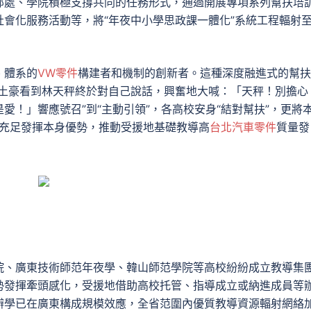
部處、學院積極支撐共同的任務形式，通過開展專項系列幫扶培
會化服務活動等，將“年夜中小學思政課一體化”系統工程輻射
、體系的
VW零件
構建者和機制的創新者。這種深度融進式的幫扶
牛土豪看到林天秤終於對自己說話，興奮地大喊：「天秤！別擔心
愛！」響應號召”到“主動引領”，各高校安身“結對幫扶”，更將
”，充足發揮本身優勢，推動受援地基礎教導高
台北汽車零件
質量發
院、廣東技術師范年夜學、韓山師范學院等高校紛紛成立教導集
勢發揮牽頭感化，受援地借助高校托管、指導成立或納進成員等
辦學已在廣東構成規模效應，全省范圍內優質教導資源輻射網絡