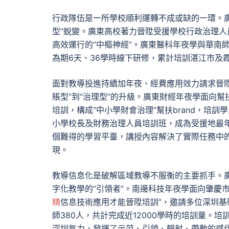
行政隊伍是一所學校順利運轉不成或缺的一環。廣
型”蛻變。廣東高校著力晉陞受援學校行政治理人
高效運行的“中樞神經”。廣東醫科年夜學與華南
為期6天、36學時線下研修，累計培訓湛江市及
面對教導投進持續加年夜、經費應用效力請求晉
賬型”到“治理型”的升級。廣東財經年夜學面向
培訓，構成“中小學財會治理”幫扶brand，培訓
小學校長及財務治理人員培訓班，成為受援地最
個難得的學習平臺，講授內容解決了實際任務中
現。
教導信息化是破解區域教導不服衡的主要抓手。廣
字化教學的“引領者”。南邊科技年夜學面向肇慶
精
信息技術應用才能晉陞培訓”，邀請多位深圳基
師380人，共計完成近12000學時的培訓量
深圳氣力，發揮了示范、引領、輻射、帶動的感