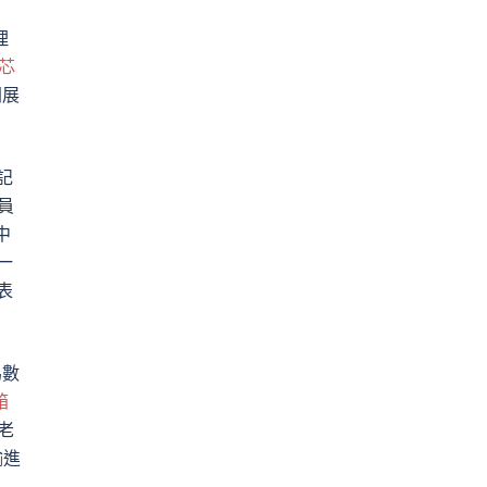
理
芯
開展
記
員
中
一
表
為數
箱
老
輸進