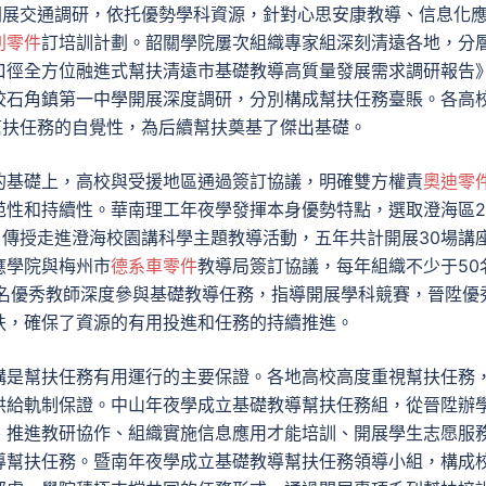
開展交通調研，依托優勢學科資源，針對心思安康教導、信息化
利零件
訂培訓計劃。韶關學院屢次組織專家組深刻清遠各地，分
口徑全方位融進式幫扶清遠市基礎教導高質量發展需求調研報告
校石角鎮第一中學開展深度調研，分別構成幫扶任務臺賬。各高
幫扶任務的自覺性，為后續幫扶奠基了傑出基礎。
的基礎上，高校與受援地區通過簽訂協議，明確雙方權責
奧迪零
范性和持續性。華南理工年夜學發揮本身優勢特點，選取澄海區2
”、傳授走進澄海校園講科學主題教導活動，五年共計開展30場講
應學院與梅州市
德系車零件
教導局簽訂協議，每年組織不少于50
0名優秀教師深度參與基礎教導任務，指導開展學科競賽，晉陞優
扶，確保了資源的有用投進和任務的持續推進。
構是幫扶任務有用運行的主要保證。各地高校高度重視幫扶任務
供給軌制保證。中山年夜學成立基礎教導幫扶任務組，從晉陞辦
、推進教研協作、組織實施信息應用才能培訓、開展學生志愿服
導幫扶任務。暨南年夜學成立基礎教導幫扶任務領導小組，構成