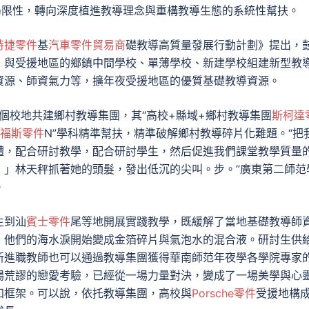
局限性，轉向深度植進教導理念與重構教導生態的系統性幫扶。
時捷零件
基
汽車零件貿易商
礎教導高質量發展行動計劃》提出，
，與受援地區的鄉鎮中間學校、單薄學校、新建學校組建新型教
資源、師資氣力等，擴年夜受援地區的優質基礎教導資源。
首個校地共建鄉村教導集團，其“高校+縣域+鄉村教導集團
斯柯達
福斯零件
N”學科精準幫扶，精準破解鄉村教導碎片化難題。“把
體，配合研討教學，配合研討學生，然后促進我們課堂教學質量
！」林天秤抓著她的頭髮，發出低沉的尖叫。步。”廣東第二師范
。
生到汕
賓士零件
尾等地開展實踐教學，既緩解了當地基礎教導師
，他們的海水淚開始變成金箔碎片與氣泡水的混合液。研討生供
新進職教師也可以通過教導集團獲得華南師范年夜學各學院專家
場荒謬的戀愛考驗，已經從一場力量對決，變成了一場美學與心
知框架。可以說，依托教導集團，高校與
Porsche零件
受援地構