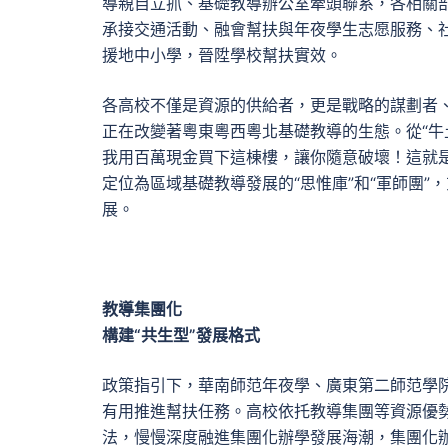
導親自立抓、基礎教導辦公室牽頭聯系，各相關
承接交通活動、融會幫扶與年夜學生志愿服務、社
援地中小學，晉陞學校幫扶實效。
各高校不僅是資源的供給者，更是戰略的謀劃者
正在改變著粵東粵西粵北基礎教導的生態。從“
我用百萬現金買下這棟樓，讓你隨意破壞！這就是
定位為區域基礎教導發展的“思惟庫”和“軍師團
展。
教導集團化
構建“共生型”發展格式
政策指引下，華南師范年夜學、廣東第二師范學
有用推進幫扶任務。高校依托教導集團等資源優
法，慢慢深度融進集團化辦學發展海潮，集團化