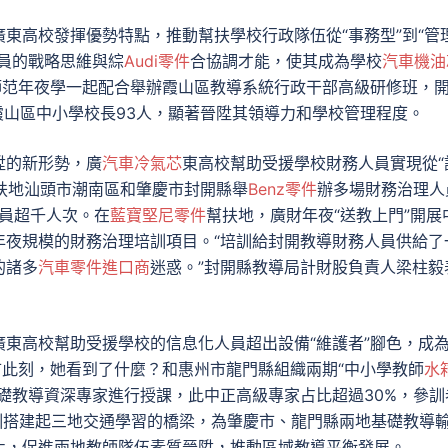
東高校發揮優勢特點，推動幫扶學校行政隊伍從“事務型”到“管
員的戰略思維與綜
Audi零件
合協調才能，使其成為學校
汽車機油
師范年夜學一起配合舉辦霞山區教導系統行政干部高級研修班，
霞山區中小學校長93人，顯著晉陞其領導力和學校管理程度。
陞的新形勢，廣
汽車冷氣芯
東高校幫助受援學校財務人員實現從“
幫扶地汕頭市潮南區和肇慶市封開縣舉
Benz零件
辦多場財務治理人
學員超千人次。在
藍寶堅尼零件
幫扶地，廣財年夜“送教上門”開展
年夜規模的財務治理培訓項目。“培訓給封開教導財務人員供給了
的諸多
汽車零件進口商
迷惑。”封開縣教導局計財股負責人梁柱毅
東高校幫助受援學校的信息化人員超出設備“維護者”腳色，成
市此刻，她看到了什麼？和惠州市龍門縣組織兩期“中小學教師
水
礎教導資深專家進行授課，此中正高級專家占比超過30%，參訓
。培訓搭建起三地交通學習的橋梁，為肇慶市、龍門縣兩地基礎教導
化，促進兩地教師隊伍素質晉陞，推動區域教導平衡發展。