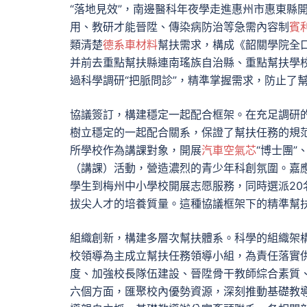
“落地見效”，南邊醫科年夜學走進惠州市惠東縣
用、教研才能晉陞、傳染病防治等急需內容制
賓
類清楚
德系車材料
幫扶需求，構成《韶關學院全
并前去重點幫扶縣連南瑤族自治縣、重點幫扶學
過科學調研“把脈問診”，精準掌握需求，防止了
協議簽訂，構建穩定一起配合框架。在充足調研
樹立穩定的一起配合關系，保證了幫扶任務的規
所學校作為講課對象，開展
汽車空氣芯
“博士團
（講課）活動，營造濃烈的青少年科創氛圍。嘉
學生到梅州中小學校開展志愿服務，同時選派2
拔尖人才的培養質量。這種協議框架下的精準幫
組織創新，構建多層次幫扶體系。科學的組織架
校領導為主成立幫扶任務領導小組，為責任落實
度、加強校長隊伍建設、晉陞骨干教師綜合素質
六個方面，匯聚校內優勢資源，深刻推動基礎教