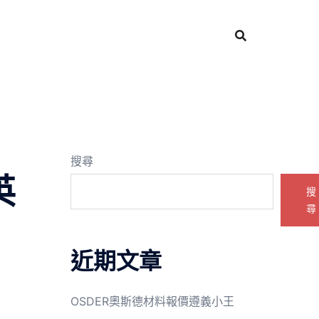
搜尋
英
搜
尋
近期文章
OSDER奧斯德材料報價遵義小王