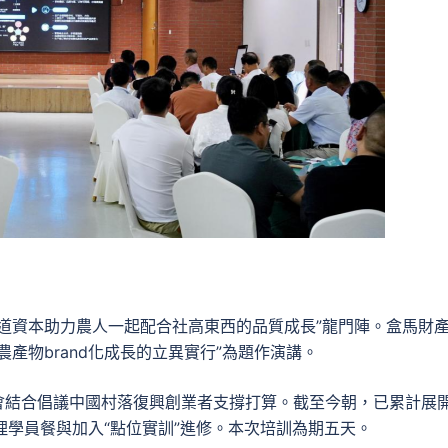
道資本助力農人一起配合社高東西的品質成長”龍門陣。盒馬財
產物brand化成長的立異實行”為題作演講。
金會結合倡議中國村落復興創業者支撐打算。截至今朝，已累計展開
理學員餐與加入“點位實訓”進修。本次培訓為期五天。