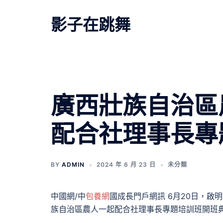
跳
至
影子在跳舞
主
要
內
容
廣西壯族自治區
配合社理事長專
BY
ADMIN
2024 年 6 月 23 日
未分類
中國網/中
包養網
國成長門戶網訊 6月20日，啟
族自治區農人一起配合社理事長專題培訓班開班