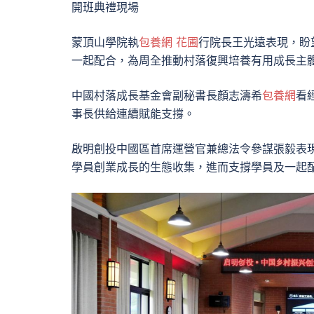
開班典禮現場
蒙頂山學院執
包養網 花圃
行院長王光遠表現，盼
一起配合，為周全推動村落復興培養有用成長主
中國村落成長基金會副秘書長顏志濤希
包養網
看
事長供給連續賦能支撐。
啟明創投中國區首席運營官兼總法令參謀張毅表
學員創業成長的生態收集，進而支撐學員及一起