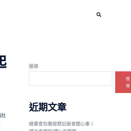
起
搜尋
搜
尋
近期文章
西壯
。
總書查包養經歷記兩會關心事丨