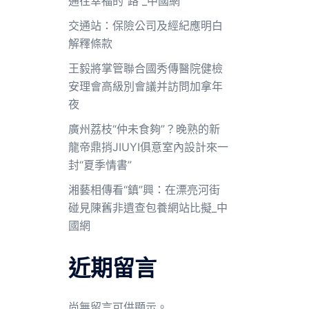
通往幸福的“路”_中國網
交通站：保險公司及經紀應明白
解釋條款
王毅將掌管聯合國秀傳醫院健檢
安理會高級別會議并訪問加拿年
夜
廣州荔枝“仲未食夠”？晚熟的新
龍帝鼎捎JIUYI俱意室內設計來一
封“夏季情書”
湘藝相傳看“鎮”興：在漂亮河街
碰見陳舊非遺查包養網站比擬_中
國網
近期留言
尚無留言可供顯示。