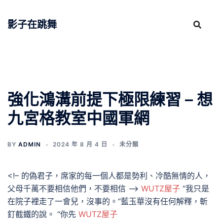
跳
至
影子在跳舞
主
要
內
容
強化鴻溝前提下極限練習 – 想
九宮格教室中國軍網
BY
ADMIN
2024 年 8 月 4 日
未分類
<!– 的偽君子，席家的每一個人都是勢利、冷酷無情的人，
父母千萬不要相信他們，不要相信 –>
WUTZ屋子
“我只是
在院子裡走了一會兒，沒事的。”藍玉華沒有任何解釋，斬
釘截鐵的說。 “你先
WUTZ屋子