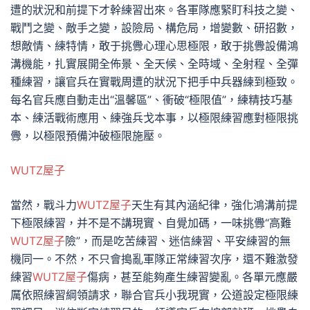
遭的狀況和前提下才幹練習出來。各軍隊應緊盯科技之變、
戰鬥之變、敵手之變，設險局、構危局，增變數、研招數，
想敵情、練特情，敢于挑釁心理心思極限，敢于挑釁設備鴻
溝機能，扎實展開全佈景、全天候、全時域、全射程、全彈
種練習，讓官兵在實戰周遭的狀況下把手中兵器練到極致。
每名官兵應自動走出“溫馨區”、衝破“極限值”，練精技巧基
本、練活戰術應用、練強兵戈本事，以極限練習應對極限挑
釁，以極限預備沖破極限施壓。
WUTZ屋子
當然，戰斗力
WUTZ屋子
天生有其內涵紀律，強化鴻溝前提
下極限練習，并不是不講現實、自覺加碼，一味挑釁“高難
WUTZ屋子
險”，而是吃苦練習、迷信練習、平安練習的無
機同一。不然，不只會搗亂軍隊正常練習次序，還不難激發
練習
WUTZ屋子
傷病，甚至能夠產生練習變亂。各單元應嚴
厲依照練習綱領請求，聯合官兵小我現實，公道設定極限練