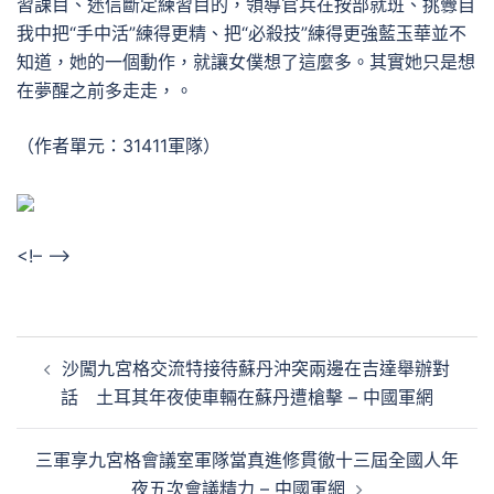
習課目、迷信斷定練習目的，領導官兵在按部就班、挑釁自
我中把“手中活”練得更精、把“必殺技”練得更強藍玉華並不
知道，她的一個動作，就讓女僕想了這麼多。其實她只是想
在夢醒之前多走走，。
（作者單元：31411軍隊）
<!– –>
文
沙闖九宮格交流特接待蘇丹沖突兩邊在吉達舉辦對
章
話 土耳其年夜使車輛在蘇丹遭槍擊 – 中國軍網
導
覽
三軍享九宮格會議室軍隊當真進修貫徹十三屆全國人年
夜五次會議精力 – 中國軍網