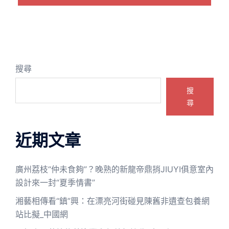
搜尋
搜
尋
近期文章
廣州荔枝“仲未食夠”？晚熟的新龍帝鼎捎JIUYI俱意室內
設計來一封“夏季情書”
湘藝相傳看“鎮”興：在漂亮河街碰見陳舊非遺查包養網
站比擬_中國網