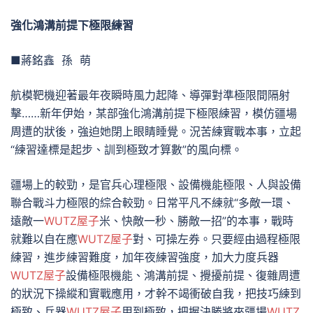
強化鴻溝前提下極限練習
■蔣銘鑫 孫 萌
航模靶機迎著最年夜瞬時風力起降、導彈對準極限間隔射
擊……新年伊始，某部強化鴻溝前提下極限練習，模仿疆場
周遭的狀後，強迫她閉上眼睛睡覺。況苦練實戰本事，立起
“練習達標是起步、訓到極致才算數”的風向標。
疆場上的較勁，是官兵心理極限、設備機能極限、人與設備
聯合戰斗力極限的綜合較勁。日常平凡不練就“多敵一環、
遠敵一
WUTZ屋子
米、快敵一秒、勝敵一招”的本事，戰時
就難以自在應
WUTZ屋子
對、可操左券。只要經由過程極限
練習，進步練習難度，加年夜練習強度，加大力度兵器
WUTZ屋子
設備極限機能、鴻溝前提、攪擾前提、復雜周遭
的狀況下操縱和實戰應用，才幹不竭衝破自我，把技巧練到
極致、兵器
WUTZ屋子
用到極致，把握決勝將來疆場
WUTZ