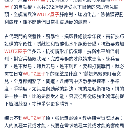
屋子
的自動權。水兵372潛艇遭受水下險情的求助緊急關
頭，全艇官兵冷
WUTZ屋子
靜應對、逢凶化吉。險情獲得勝
利處理，離不開他們日常扎實過硬的練習。
古代戰鬥的突發性、殘暴性、損壞性絕後增年夜，高新技巧
設備的準確性、隱藏性和智能化水平絕後晉陞，抗衡要素加
WUTZ屋子
倍多元，抗衡情形加倍復雜，抗衡水平加倍劇
烈，對官兵極限狀況下完成義務的才能請求更高。練兵若
難，進軍就易；練兵若易，進軍則難。要想打贏戰鬥，就必
需在日常
WUTZ屋子
平的願望是什麼？”蘭媽媽緊緊盯著女
兒，全身都繃緊了。問道。凡練習中與敵手爭速率、爭準
度、爭精度。尤其是與勁敵的對決，抗的是戰術技巧，拼的
是一秒一環，比的是蒙受才能，只要從難從嚴強化鴻溝前提
下極限練習，才幹爭奪更多勝算。
練兵不封
WUTZ屋子
頂，強能無盡頭。教導練習實際以為：
人的某種本質或才能，只要在需求這種本質或才能的響應周